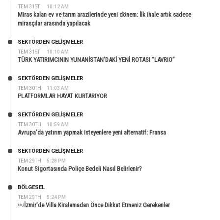
TEM 31ST
10:12 AM
Miras kalan ev ve tarım arazilerinde yeni dönem: İlk ihale artık sadece
mirasçılar arasında yapılacak
SEKTÖRDEN GELIŞMELER
TEM 31ST
10:10 AM
TÜRK YATIRIMCININ YUNANİSTAN’DAKİ YENİ ROTASI “LAVRIO”
SEKTÖRDEN GELIŞMELER
TEM 30TH
11:03 AM
PLATFORMLAR HAYAT KURTARIYOR
SEKTÖRDEN GELIŞMELER
TEM 30TH
10:59 AM
Avrupa’da yatırım yapmak isteyenlere yeni alternatif: Fransa
SEKTÖRDEN GELIŞMELER
TEM 29TH
5:28 PM
Konut Sigortasında Poliçe Bedeli Nasıl Belirlenir?
BÖLGESEL
TEM 29TH
5:24 PM
￼İzmir’de Villa Kiralamadan Önce Dikkat Etmeniz Gerekenler