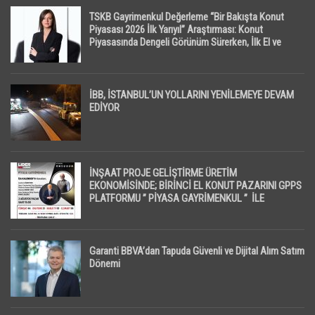
TSKB Gayrimenkul Değerleme “Bir Bakışta Konut
Piyasası 2026 İlk Yarıyıl” Araştırması: Konut
Piyasasında Dengeli Görünüm Sürerken, İlk El ve
İpotekli Satışlarda Sınırlı Toparlanma Dikkat Çekti
İBB, İSTANBUL’UN YOLLARINI YENİLEMEYE DEVAM
EDİYOR
İNŞAAT PROJE GELİŞTİRME ÜRETİM
EKONOMİSİNDE; BİRİNCİ EL KONUT PAZARINI GPPS
PLATFORMU ” PİYASA GAYRİMENKUL ” İLE
EKRANLARA TAŞIYACAK
Garanti BBVA’dan Tapuda Güvenli ve Dijital Alım Satım
Dönemi