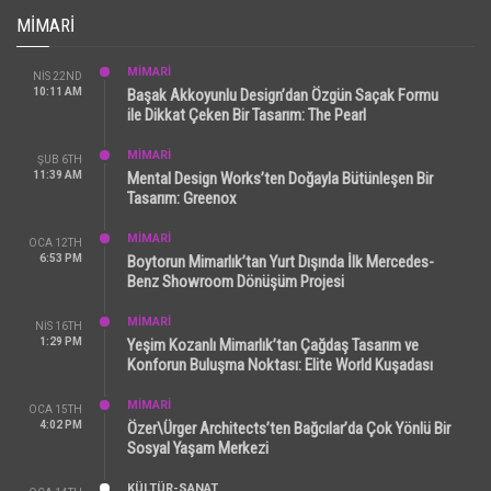
MIMARI
MİMARİ
NIS 22ND
10:11 AM
Başak Akkoyunlu Design’dan Özgün Saçak Formu
ile Dikkat Çeken Bir Tasarım: The Pearl
MİMARİ
ŞUB 6TH
11:39 AM
Mental Design Works’ten Doğayla Bütünleşen Bir
Tasarım: Greenox
MİMARİ
OCA 12TH
6:53 PM
Boytorun Mimarlık’tan Yurt Dışında İlk Mercedes-
Benz Showroom Dönüşüm Projesi
MİMARİ
NIS 16TH
1:29 PM
Yeşim Kozanlı Mimarlık’tan Çağdaş Tasarım ve
Konforun Buluşma Noktası: Elite World Kuşadası
MİMARİ
OCA 15TH
4:02 PM
Özer\Ürger Architects’ten Bağcılar’da Çok Yönlü Bir
Sosyal Yaşam Merkezi
KÜLTÜR-SANAT