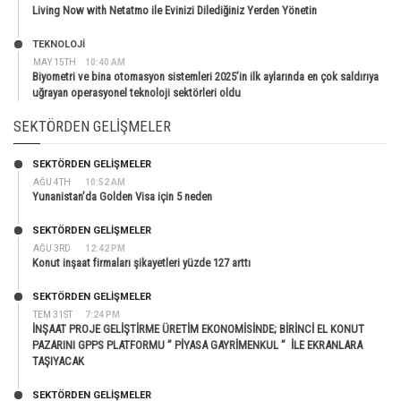
Living Now with Netatmo ile Evinizi Dilediğiniz Yerden Yönetin
TEKNOLOJİ
MAY 15TH
10:40 AM
Biyometri ve bina otomasyon sistemleri 2025’in ilk aylarında en çok saldırıya
uğrayan operasyonel teknoloji sektörleri oldu
SEKTÖRDEN GELIŞMELER
SEKTÖRDEN GELIŞMELER
AĞU 4TH
10:52 AM
Yunanistan’da Golden Visa için 5 neden
SEKTÖRDEN GELIŞMELER
AĞU 3RD
12:42 PM
Konut inşaat firmaları şikayetleri yüzde 127 arttı
SEKTÖRDEN GELIŞMELER
TEM 31ST
7:24 PM
İNŞAAT PROJE GELİŞTİRME ÜRETİM EKONOMİSİNDE; BİRİNCİ EL KONUT
PAZARINI GPPS PLATFORMU ” PİYASA GAYRİMENKUL ” İLE EKRANLARA
TAŞIYACAK
SEKTÖRDEN GELIŞMELER