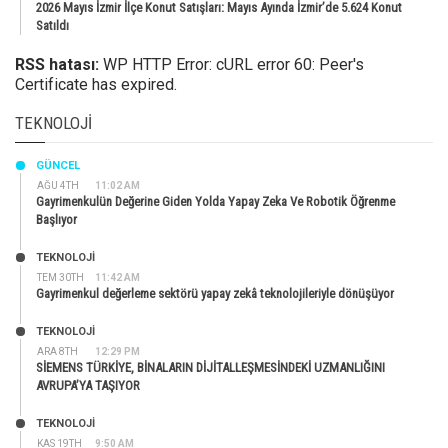
2026 Mayıs İzmir İlçe Konut Satışları: Mayıs Ayında İzmir’de 5.624 Konut
Satıldı
RSS hatası:
WP HTTP Error: cURL error 60: Peer's
Certificate has expired.
TEKNOLOJI
GÜNCEL
AĞU 4TH
11:02 AM
Gayrimenkulün Değerine Giden Yolda Yapay Zeka Ve Robotik Öğrenme
Başlıyor
TEKNOLOJİ
TEM 30TH
11:42 AM
Gayrimenkul değerleme sektörü yapay zekâ teknolojileriyle dönüşüyor
TEKNOLOJİ
ARA 8TH
12:29 PM
SİEMENS TÜRKİYE, BİNALARIN DİJİTALLEŞMESİNDEKİ UZMANLIĞINI
AVRUPA’YA TAŞIYOR
TEKNOLOJİ
KAS 19TH
9:50 AM