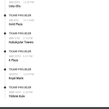
KAS 29TH
12:23 PM
Usta Ofis
TİCARİ PROJELER
KAS 6TH
10:12 AM
Gold Plaza
TİCARİ PROJELER
MAY 31ST
3:10 PM
Hukukçular Towers
TİCARİ PROJELER
MAY 25TH
5:51 PM
K Plaza
TİCARİ PROJELER
NIS 8TH
12:34 PM
Royal Marin
TİCARİ PROJELER
MAR 16TH
3:30 PM
Yıldırım Kule