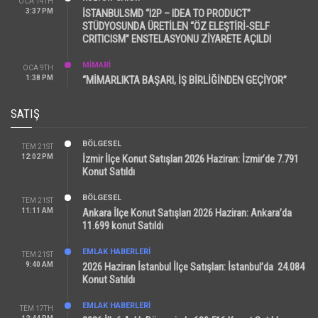
OCA 14TH
3:37 PM
İSTANBULSMD “I2P – IDEA TO PRODUCT”
STÜDYOSUNDA ÜRETİLEN “ÖZ ELEŞTİRİ-SELF
CRITICISM” ENSTELASYONU ZİYARETE AÇILDI
MİMARİ
OCA 9TH
1:38 PM
“MİMARLIKTA BAŞARI, İŞ BİRLİĞİNDEN GEÇİYOR”
SATIŞ
BÖLGESEL
TEM 21ST
12:02 PM
İzmir İlçe Konut Satışları 2026 Haziran: İzmir’de 7.791
Konut Satıldı
BÖLGESEL
TEM 21ST
11:11 AM
Ankara İlçe Konut Satışları 2026 Haziran: Ankara’da
11.699 konut Satıldı
EMLAK HABERLERI
TEM 21ST
9:40 AM
2026 Haziran İstanbul İlçe Satışları: İstanbul’da 24.084
Konut Satıldı
EMLAK HABERLERI
TEM 17TH