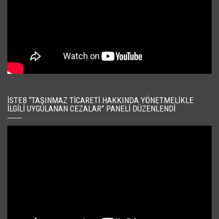
İSTEB “TAŞINMAZ TICARETI HAKKINDA YÖNETMELIKLE
İLGILI UYGULANAN CEZALAR” PANELI DÜZENLENDI