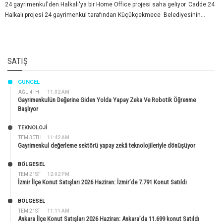
24 gayrimenkul'den Halkalı'ya bir Home Office projesi saha geliyor. Cadde 24
Halkalı projesi 24 gayrimenkul tarafından Küçükçekmece Belediyesinin...
SATIŞ
GÜNCEL
AĞU 4TH
11:02 AM
Gayrimenkulün Değerine Giden Yolda Yapay Zeka Ve Robotik Öğrenme
Başlıyor
TEKNOLOJİ
TEM 30TH
11:42 AM
Gayrimenkul değerleme sektörü yapay zekâ teknolojileriyle dönüşüyor
BÖLGESEL
TEM 21ST
12:02 PM
İzmir İlçe Konut Satışları 2026 Haziran: İzmir’de 7.791 Konut Satıldı
BÖLGESEL
TEM 21ST
11:11 AM
Ankara İlçe Konut Satışları 2026 Haziran: Ankara’da 11.699 konut Satıldı