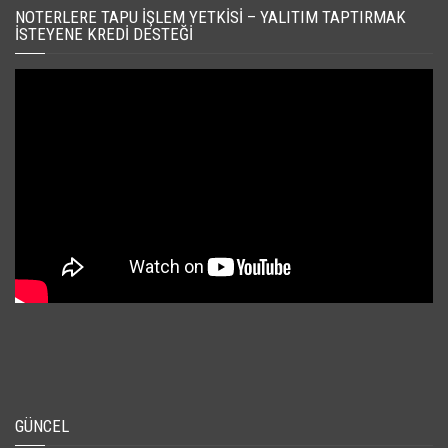
NOTERLERE TAPU İŞLEM YETKISI – YALITIM TAPTIRMAK
İSTEYENE KREDI DESTEĞI
GÜNCEL