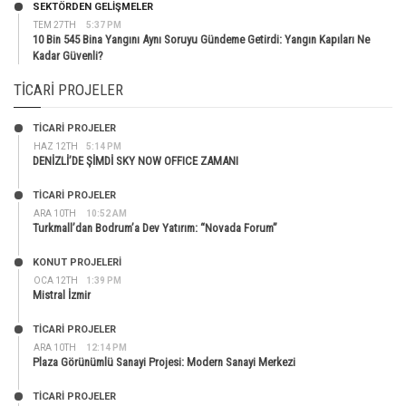
SEKTÖRDEN GELIŞMELER
TEM 27TH
5:37 PM
10 Bin 545 Bina Yangını Aynı Soruyu Gündeme Getirdi: Yangın Kapıları Ne
Kadar Güvenli?
TICARI PROJELER
TİCARİ PROJELER
HAZ 12TH
5:14 PM
DENİZLİ’DE ŞİMDİ SKY NOW OFFICE ZAMANI
TİCARİ PROJELER
ARA 10TH
10:52 AM
Turkmall’dan Bodrum’a Dev Yatırım: “Novada Forum”
KONUT PROJELERI
OCA 12TH
1:39 PM
Mistral İzmir
TİCARİ PROJELER
ARA 10TH
12:14 PM
Plaza Görünümlü Sanayi Projesi: Modern Sanayi Merkezi
TİCARİ PROJELER