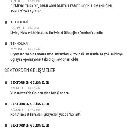
ARA 8TH
12:29 PM
SİEMENS TÜRKİYE, BİNALARIN DİJİTALLEŞMESİNDEKİ UZMANLIĞINI
AVRUPA’YA TAŞIYOR
TEKNOLOJİ
KAS 19TH
9:50 AM
Living Now with Netatmo ile Evinizi Dilediğiniz Yerden Yönetin
TEKNOLOJİ
MAY 15TH
10:40 AM
Biyometri ve bina otomasyon sistemleri 2025’in ilk aylarında en çok saldırıya
uğrayan operasyonel teknoloji sektörleri oldu
SEKTÖRDEN GELIŞMELER
SEKTÖRDEN GELIŞMELER
AĞU 4TH
10:52 AM
Yunanistan’da Golden Visa için 5 neden
SEKTÖRDEN GELIŞMELER
AĞU 3RD
12:42 PM
Konut inşaat firmaları şikayetleri yüzde 127 arttı
SEKTÖRDEN GELIŞMELER