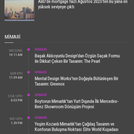
ABD’de mortgage faizi Ağustos 2025’ten bu yana en
yüksek seviyeye çıktı
MIMARI
MİMARİ
NIS 22ND
10:11 AM
Başak Akkoyunlu Design’dan Özgün Saçak Formu
ile Dikkat Çeken Bir Tasarım: The Pearl
MİMARİ
ŞUB 6TH
11:39 AM
Mental Design Works’ten Doğayla Bütünleşen Bir
Tasarım: Greenox
MİMARİ
OCA 12TH
6:53 PM
Boytorun Mimarlık’tan Yurt Dışında İlk Mercedes-
Benz Showroom Dönüşüm Projesi
MİMARİ
NIS 16TH
1:29 PM
Yeşim Kozanlı Mimarlık’tan Çağdaş Tasarım ve
Konforun Buluşma Noktası: Elite World Kuşadası