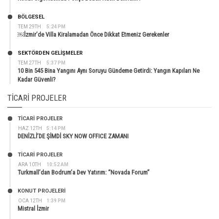
BÖLGESEL
TEM 29TH
5:24 PM
￼İzmir’de Villa Kiralamadan Önce Dikkat Etmeniz Gerekenler
SEKTÖRDEN GELIŞMELER
TEM 27TH
5:37 PM
10 Bin 545 Bina Yangını Aynı Soruyu Gündeme Getirdi: Yangın Kapıları Ne
Kadar Güvenli?
TICARI PROJELER
TİCARİ PROJELER
HAZ 12TH
5:14 PM
DENİZLİ’DE ŞİMDİ SKY NOW OFFICE ZAMANI
TİCARİ PROJELER
ARA 10TH
10:52 AM
Turkmall’dan Bodrum’a Dev Yatırım: “Novada Forum”
KONUT PROJELERI
OCA 12TH
1:39 PM
Mistral İzmir