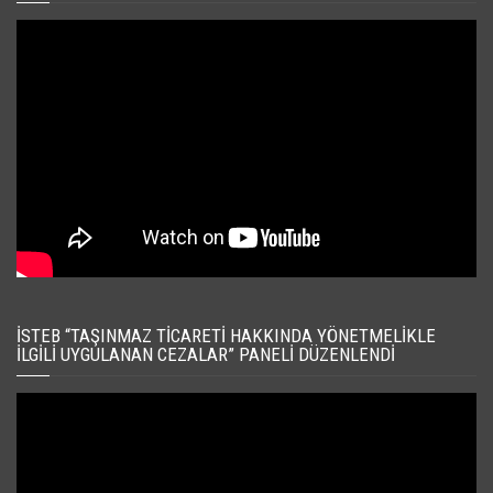
İSTEB “TAŞINMAZ TICARETI HAKKINDA YÖNETMELIKLE
İLGILI UYGULANAN CEZALAR” PANELI DÜZENLENDI