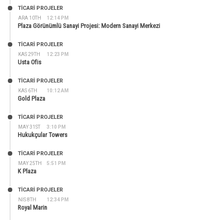
TİCARİ PROJELER
ARA 10TH
12:14 PM
Plaza Görünümlü Sanayi Projesi: Modern Sanayi Merkezi
TİCARİ PROJELER
KAS 29TH
12:23 PM
Usta Ofis
TİCARİ PROJELER
KAS 6TH
10:12 AM
Gold Plaza
TİCARİ PROJELER
MAY 31ST
3:10 PM
Hukukçular Towers
TİCARİ PROJELER
MAY 25TH
5:51 PM
K Plaza
TİCARİ PROJELER
NIS 8TH
12:34 PM
Royal Marin