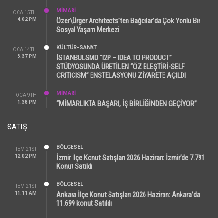
MİMARİ
OCA 15TH
4:02 PM
Özer\Ürger Architects’ten Bağcılar’da Çok Yönlü Bir
Sosyal Yaşam Merkezi
KÜLTÜR-SANAT
OCA 14TH
3:37 PM
İSTANBULSMD “I2P – IDEA TO PRODUCT”
STÜDYOSUNDA ÜRETİLEN “ÖZ ELEŞTİRİ-SELF
CRITICISM” ENSTELASYONU ZİYARETE AÇILDI
MİMARİ
OCA 9TH
1:38 PM
“MİMARLIKTA BAŞARI, İŞ BİRLİĞİNDEN GEÇİYOR”
SATIŞ
BÖLGESEL
TEM 21ST
12:02 PM
İzmir İlçe Konut Satışları 2026 Haziran: İzmir’de 7.791
Konut Satıldı
BÖLGESEL
TEM 21ST
11:11 AM
Ankara İlçe Konut Satışları 2026 Haziran: Ankara’da
11.699 konut Satıldı