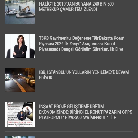
HALİÇ’TE 2019’DAN BU YANA 240 BİN 500
METREKÜP ÇAMUR TEMİZLENDİ
TSKB Gayrimenkul Değerleme “Bir Bakışta Konut
Piyasası 2026 İlk Yarıyıl” Araştırması: Konut
Piyasasında Dengeli Görünüm Sürerken, İlk El ve
İpotekli Satışlarda Sınırlı Toparlanma Dikkat Çekti
İBB, İSTANBUL’UN YOLLARINI YENİLEMEYE DEVAM
EDİYOR
İNŞAAT PROJE GELİŞTİRME ÜRETİM
EKONOMİSİNDE; BİRİNCİ EL KONUT PAZARINI GPPS
PLATFORMU ” PİYASA GAYRİMENKUL ” İLE
EKRANLARA TAŞIYACAK