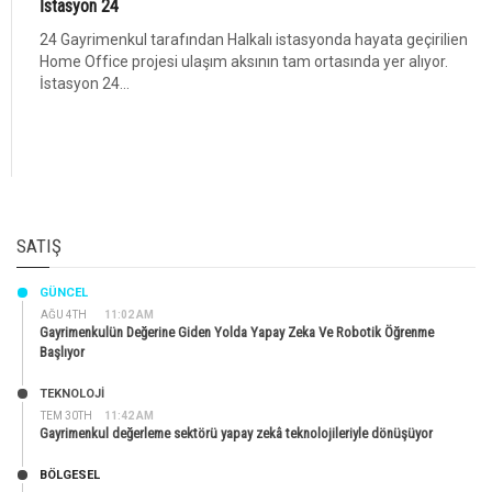
İstasyon 24
24 Gayrimenkul tarafından Halkalı istasyonda hayata geçirilien
Home Office projesi ulaşım aksının tam ortasında yer alıyor.
İstasyon 24...
SATIŞ
GÜNCEL
AĞU 4TH
11:02 AM
Gayrimenkulün Değerine Giden Yolda Yapay Zeka Ve Robotik Öğrenme
Başlıyor
TEKNOLOJİ
TEM 30TH
11:42 AM
Gayrimenkul değerleme sektörü yapay zekâ teknolojileriyle dönüşüyor
BÖLGESEL