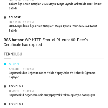
HAZ 23RD
12:59 PM
Ankara İlçe Konut Satışları 2026 Mayıs: Mayıs Ayında Ankara’da 8.021 konut
Satıldı
BÖLGESEL
HAZ 23RD
12:17 PM
2026 Mayıs İzmir İlçe Konut Satışları: Mayıs Ayında İzmir’de 5.624 Konut
Satıldı
RSS hatası:
WP HTTP Error: cURL error 60: Peer's
Certificate has expired.
TEKNOLOJI
GÜNCEL
AĞU 4TH
11:02 AM
Gayrimenkulün Değerine Giden Yolda Yapay Zeka Ve Robotik Öğrenme
Başlıyor
TEKNOLOJİ
TEM 30TH
11:42 AM
Gayrimenkul değerleme sektörü yapay zekâ teknolojileriyle dönüşüyor
TEKNOLOJİ