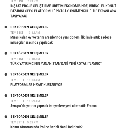
TEM 31ST
7:24 PM
İNŞAAT PROJE GELİŞTİRME ÜRETİM EKONOMİSİNDE; BİRİNCİ EL KONUT
PAZARINI GPPS PLATFORMU ” PİYASA GAYRİMENKUL ” İLE EKRANLARA
TAŞIYACAK
SEKTÖRDEN GELIŞMELER
TEM 31ST
10:12 AM
Miras kalan ev ve tarım arazilerinde yeni dönem: İlk ihale artık sadece
mirasçılar arasında yapılacak
SEKTÖRDEN GELIŞMELER
TEM 31ST
10:10 AM
TÜRK YATIRIMCININ YUNANİSTAN’DAKİ YENİ ROTASI “LAVRIO”
SEKTÖRDEN GELIŞMELER
TEM 30TH
11:03 AM
PLATFORMLAR HAYAT KURTARIYOR
SEKTÖRDEN GELIŞMELER
TEM 30TH
10:59 AM
Avrupa’da yatırım yapmak isteyenlere yeni alternatif: Fransa
SEKTÖRDEN GELIŞMELER
TEM 29TH
5:28 PM
Konut Sigortasında Poliçe Bedeli Nasıl Belirlenir?