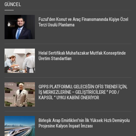
GÜNCEL
Fuzul’den Konut ve Araç Finansmanında Kişiye Özel
Terzi Usulü Planlama
Helal Sertifikalı Muhafazakar Mutfak Konseptinde
Üretim Standartları
GPPS PLATFORMU; GELECEĞİN OFİS TRENDİ İÇİN,
İŞ MERKEZLERİNE – GELİŞTİRİCİLERE ” POD /
KAPSÜL ” UYKU KABİNİ ÖNERİYOR
Birleşik Arap Emirlikleri’nin İlk Yüksek Hızlı Demiryolu
Projesine Kalyon İnşaat İmzası