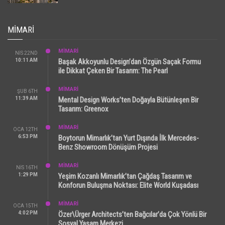
MIMARI
MİMARİ
NIS 22ND
10:11 AM
Başak Akkoyunlu Design’dan Özgün Saçak Formu
ile Dikkat Çeken Bir Tasarım: The Pearl
MİMARİ
ŞUB 6TH
11:39 AM
Mental Design Works’ten Doğayla Bütünleşen Bir
Tasarım: Greenox
MİMARİ
OCA 12TH
6:53 PM
Boytorun Mimarlık’tan Yurt Dışında İlk Mercedes-
Benz Showroom Dönüşüm Projesi
MİMARİ
NIS 16TH
1:29 PM
Yeşim Kozanlı Mimarlık’tan Çağdaş Tasarım ve
Konforun Buluşma Noktası: Elite World Kuşadası
MİMARİ
OCA 15TH
4:02 PM
Özer\Ürger Architects’ten Bağcılar’da Çok Yönlü Bir
Sosyal Yaşam Merkezi