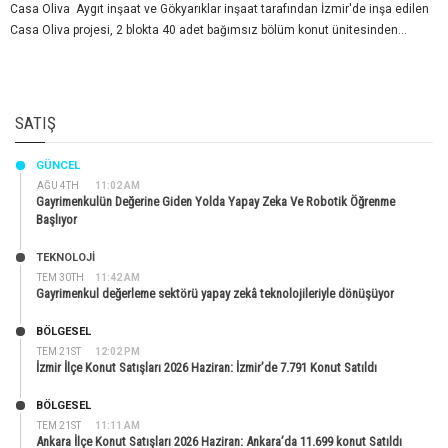
Casa Oliva Aygıt inşaat ve Gökyarıklar inşaat tarafından İzmir'de inşa edilen
Casa Oliva projesi, 2 blokta 40 adet bağımsız bölüm konut ünitesinden...
SATIŞ
GÜNCEL
AĞU 4TH
11:02 AM
Gayrimenkulün Değerine Giden Yolda Yapay Zeka Ve Robotik Öğrenme
Başlıyor
TEKNOLOJİ
TEM 30TH
11:42 AM
Gayrimenkul değerleme sektörü yapay zekâ teknolojileriyle dönüşüyor
BÖLGESEL
TEM 21ST
12:02 PM
İzmir İlçe Konut Satışları 2026 Haziran: İzmir’de 7.791 Konut Satıldı
BÖLGESEL
TEM 21ST
11:11 AM
Ankara İlçe Konut Satışları 2026 Haziran: Ankara’da 11.699 konut Satıldı