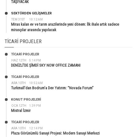
TAŞIYACAK
SEKTÖRDEN GELIŞMELER
TEM 31ST
10:12 AM
Miras kalan ev ve tarım arazilerinde yeni dönem: İlk ihale artık sadece
mirasçılar arasında yapılacak
TICARI PROJELER
TİCARİ PROJELER
HAZ 12TH
5:14 PM
DENİZLİ’DE ŞİMDİ SKY NOW OFFICE ZAMANI
TİCARİ PROJELER
ARA 10TH
10:52 AM
Turkmall’dan Bodrum’a Dev Yatırım: “Novada Forum”
KONUT PROJELERI
OCA 12TH
1:39 PM
Mistral İzmir
TİCARİ PROJELER
ARA 10TH
12:14 PM
Plaza Görünümlü Sanayi Projesi: Modern Sanayi Merkezi