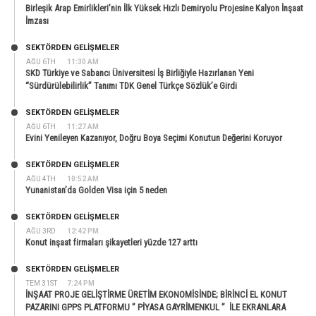
Birleşik Arap Emirlikleri’nin İlk Yüksek Hızlı Demiryolu Projesine Kalyon İnşaat
İmzası
SEKTÖRDEN GELIŞMELER
AĞU 6TH
11:30 AM
SKD Türkiye ve Sabancı Üniversitesi İş Birliğiyle Hazırlanan Yeni
“Sürdürülebilirlik” Tanımı TDK Genel Türkçe Sözlük’e Girdi
SEKTÖRDEN GELIŞMELER
AĞU 6TH
11:27 AM
Evini Yenileyen Kazanıyor, Doğru Boya Seçimi Konutun Değerini Koruyor
SEKTÖRDEN GELIŞMELER
AĞU 4TH
10:52 AM
Yunanistan’da Golden Visa için 5 neden
SEKTÖRDEN GELIŞMELER
AĞU 3RD
12:42 PM
Konut inşaat firmaları şikayetleri yüzde 127 arttı
SEKTÖRDEN GELIŞMELER
TEM 31ST
7:24 PM
İNŞAAT PROJE GELİŞTİRME ÜRETİM EKONOMİSİNDE; BİRİNCİ EL KONUT
PAZARINI GPPS PLATFORMU ” PİYASA GAYRİMENKUL ” İLE EKRANLARA