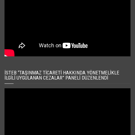
İSTEB “TAŞINMAZ TICARETI HAKKINDA YÖNETMELIKLE
İLGILI UYGULANAN CEZALAR” PANELI DÜZENLENDI