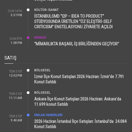
KÜLTÜR-SANAT
OCA 14TH
3:37 PM
İSTANBULSMD “I2P – IDEA TO PRODUCT”
STÜDYOSUNDA ÜRETİLEN “ÖZ ELEŞTİRİ-SELF
CRITICISM” ENSTELASYONU ZİYARETE AÇILDI
MİMARİ
OCA 9TH
1:38 PM
“MİMARLIKTA BAŞARI, İŞ BİRLİĞİNDEN GEÇİYOR”
SATIŞ
BÖLGESEL
TEM 21ST
12:02 PM
İzmir İlçe Konut Satışları 2026 Haziran: İzmir’de 7.791
Konut Satıldı
BÖLGESEL
TEM 21ST
11:11 AM
Ankara İlçe Konut Satışları 2026 Haziran: Ankara’da
11.699 konut Satıldı
EMLAK HABERLERI
TEM 21ST
9:40 AM
2026 Haziran İstanbul İlçe Satışları: İstanbul’da 24.084
Konut Satıldı