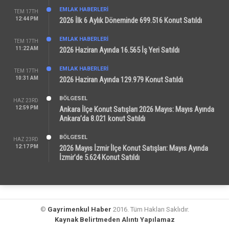
EMLAK HABERLERI
TEM 17TH
12:44 PM
2026 İlk 6 Aylık Döneminde 699.516 Konut Satıldı
EMLAK HABERLERI
TEM 17TH
11:22 AM
2026 Haziran Ayında 16.565 İş Yeri Satıldı
EMLAK HABERLERI
TEM 17TH
10:31 AM
2026 Haziran Ayında 129.979 Konut Satıldı
BÖLGESEL
HAZ 23RD
12:59 PM
Ankara İlçe Konut Satışları 2026 Mayıs: Mayıs Ayında
Ankara’da 8.021 konut Satıldı
BÖLGESEL
HAZ 23RD
12:17 PM
2026 Mayıs İzmir İlçe Konut Satışları: Mayıs Ayında
İzmir’de 5.624 Konut Satıldı
©
Gayrimenkul Haber
2016. Tüm Hakları Saklıdır.
Kaynak Belirtmeden Alıntı Yapılamaz