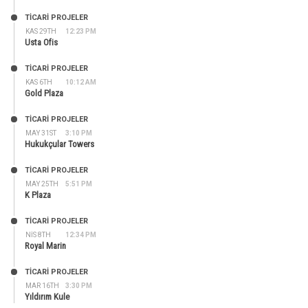
TİCARİ PROJELER
KAS 29TH
12:23 PM
Usta Ofis
TİCARİ PROJELER
KAS 6TH
10:12 AM
Gold Plaza
TİCARİ PROJELER
MAY 31ST
3:10 PM
Hukukçular Towers
TİCARİ PROJELER
MAY 25TH
5:51 PM
K Plaza
TİCARİ PROJELER
NIS 8TH
12:34 PM
Royal Marin
TİCARİ PROJELER
MAR 16TH
3:30 PM
Yıldırım Kule