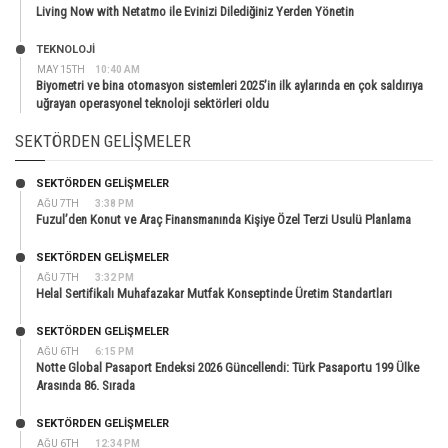
Living Now with Netatmo ile Evinizi Dilediğiniz Yerden Yönetin
TEKNOLOJİ
MAY 15TH
10:40 AM
Biyometri ve bina otomasyon sistemleri 2025’in ilk aylarında en çok saldırıya
uğrayan operasyonel teknoloji sektörleri oldu
SEKTÖRDEN GELIŞMELER
SEKTÖRDEN GELIŞMELER
AĞU 7TH
3:38 PM
Fuzul’den Konut ve Araç Finansmanında Kişiye Özel Terzi Usulü Planlama
SEKTÖRDEN GELIŞMELER
AĞU 7TH
3:32 PM
Helal Sertifikalı Muhafazakar Mutfak Konseptinde Üretim Standartları
SEKTÖRDEN GELIŞMELER
AĞU 6TH
6:15 PM
Notte Global Pasaport Endeksi 2026 Güncellendi: Türk Pasaportu 199 Ülke
Arasında 86. Sırada
SEKTÖRDEN GELIŞMELER
AĞU 6TH
12:34 PM