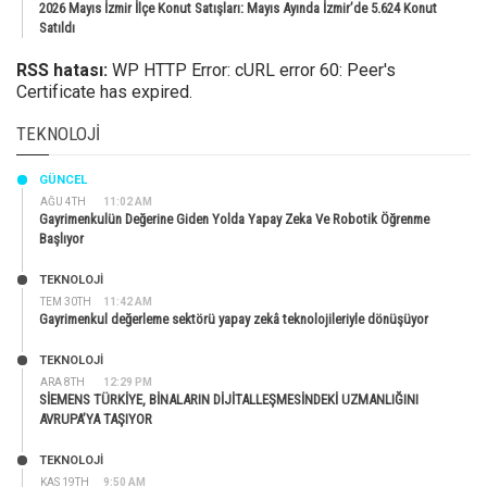
2026 Mayıs İzmir İlçe Konut Satışları: Mayıs Ayında İzmir’de 5.624 Konut
Satıldı
RSS hatası:
WP HTTP Error: cURL error 60: Peer's
Certificate has expired.
TEKNOLOJI
GÜNCEL
AĞU 4TH
11:02 AM
Gayrimenkulün Değerine Giden Yolda Yapay Zeka Ve Robotik Öğrenme
Başlıyor
TEKNOLOJİ
TEM 30TH
11:42 AM
Gayrimenkul değerleme sektörü yapay zekâ teknolojileriyle dönüşüyor
TEKNOLOJİ
ARA 8TH
12:29 PM
SİEMENS TÜRKİYE, BİNALARIN DİJİTALLEŞMESİNDEKİ UZMANLIĞINI
AVRUPA’YA TAŞIYOR
TEKNOLOJİ
KAS 19TH
9:50 AM