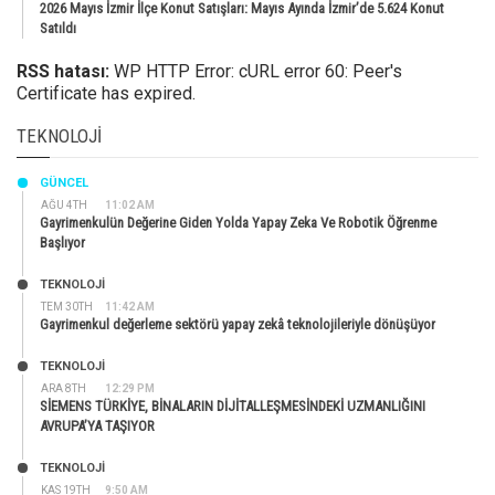
2026 Mayıs İzmir İlçe Konut Satışları: Mayıs Ayında İzmir’de 5.624 Konut
Satıldı
RSS hatası:
WP HTTP Error: cURL error 60: Peer's
Certificate has expired.
TEKNOLOJI
GÜNCEL
AĞU 4TH
11:02 AM
Gayrimenkulün Değerine Giden Yolda Yapay Zeka Ve Robotik Öğrenme
Başlıyor
TEKNOLOJİ
TEM 30TH
11:42 AM
Gayrimenkul değerleme sektörü yapay zekâ teknolojileriyle dönüşüyor
TEKNOLOJİ
ARA 8TH
12:29 PM
SİEMENS TÜRKİYE, BİNALARIN DİJİTALLEŞMESİNDEKİ UZMANLIĞINI
AVRUPA’YA TAŞIYOR
TEKNOLOJİ
KAS 19TH
9:50 AM