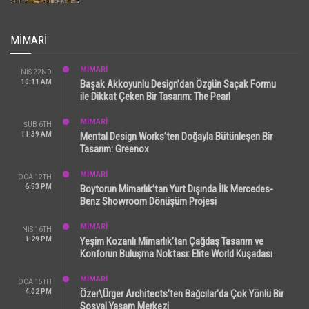
MIMARI
MİMARİ
NIS 22ND
10:11 AM
Başak Akkoyunlu Design’dan Özgün Saçak Formu
ile Dikkat Çeken Bir Tasarım: The Pearl
MİMARİ
ŞUB 6TH
11:39 AM
Mental Design Works’ten Doğayla Bütünleşen Bir
Tasarım: Greenox
MİMARİ
OCA 12TH
6:53 PM
Boytorun Mimarlık’tan Yurt Dışında İlk Mercedes-
Benz Showroom Dönüşüm Projesi
MİMARİ
NIS 16TH
1:29 PM
Yeşim Kozanlı Mimarlık’tan Çağdaş Tasarım ve
Konforun Buluşma Noktası: Elite World Kuşadası
MİMARİ
OCA 15TH
4:02 PM
Özer\Ürger Architects’ten Bağcılar’da Çok Yönlü Bir
Sosyal Yaşam Merkezi