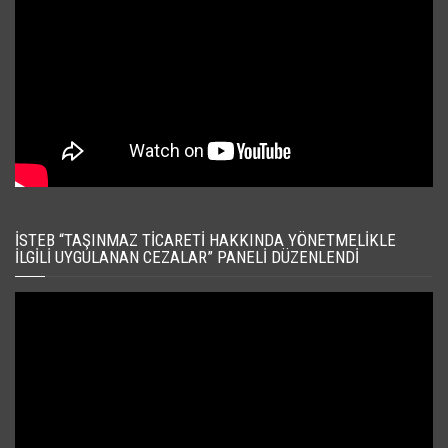
İSTEB “TAŞINMAZ TICARETI HAKKINDA YÖNETMELIKLE
İLGILI UYGULANAN CEZALAR” PANELI DÜZENLENDI