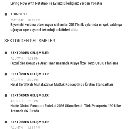
Living Now with Netatmo ile Evinizi Dilediğiniz Yerden Yönetin
TEKNOLOJİ
MAY 15TH
10:40 AM
Biyometri ve bina otomasyon sistemleri 2025’in ilk aylarında en çok saldırıya
uğrayan operasyonel teknoloji sektörleri oldu
SEKTÖRDEN GELIŞMELER
SEKTÖRDEN GELIŞMELER
AĞU 7TH
3:38 PM
Fuzul’den Konut ve Araç Finansmanında Kişiye Özel Terzi Usulü Planlama
SEKTÖRDEN GELIŞMELER
AĞU 7TH
3:32 PM
Helal Sertifikalı Muhafazakar Mutfak Konseptinde Üretim Standartları
SEKTÖRDEN GELIŞMELER
AĞU 6TH
6:15 PM
Notte Global Pasaport Endeksi 2026 Güncellendi: Türk Pasaportu 199 Ülke
Arasında 86. Sırada
SEKTÖRDEN GELIŞMELER
AĞU 6TH
12:34 PM