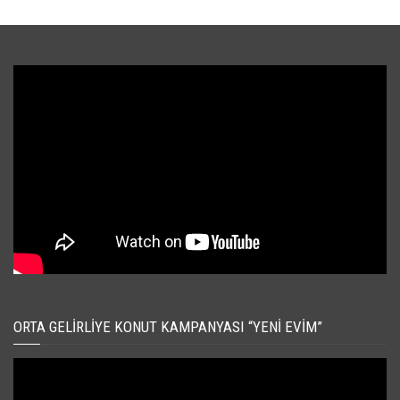
ORTA GELIRLIYE KONUT KAMPANYASI “YENI EVIM”