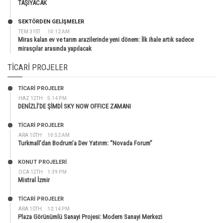
TAŞIYACAK
SEKTÖRDEN GELIŞMELER
TEM 31ST
10:12 AM
Miras kalan ev ve tarım arazilerinde yeni dönem: İlk ihale artık sadece
mirasçılar arasında yapılacak
TICARI PROJELER
TİCARİ PROJELER
HAZ 12TH
5:14 PM
DENİZLİ’DE ŞİMDİ SKY NOW OFFICE ZAMANI
TİCARİ PROJELER
ARA 10TH
10:52 AM
Turkmall’dan Bodrum’a Dev Yatırım: “Novada Forum”
KONUT PROJELERI
OCA 12TH
1:39 PM
Mistral İzmir
TİCARİ PROJELER
ARA 10TH
12:14 PM
Plaza Görünümlü Sanayi Projesi: Modern Sanayi Merkezi