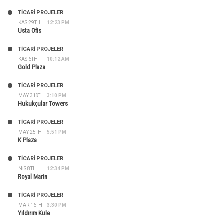
TİCARİ PROJELER
KAS 29TH
12:23 PM
Usta Ofis
TİCARİ PROJELER
KAS 6TH
10:12 AM
Gold Plaza
TİCARİ PROJELER
MAY 31ST
3:10 PM
Hukukçular Towers
TİCARİ PROJELER
MAY 25TH
5:51 PM
K Plaza
TİCARİ PROJELER
NIS 8TH
12:34 PM
Royal Marin
TİCARİ PROJELER
MAR 16TH
3:30 PM
Yıldırım Kule