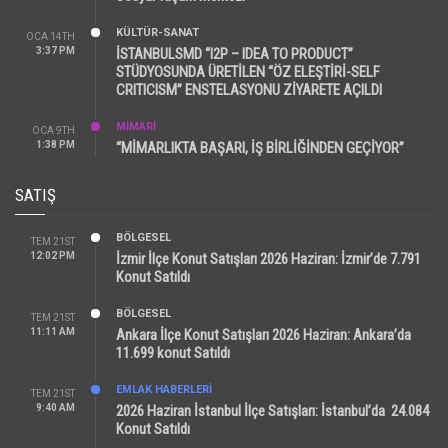
KÜLTÜR-SANAT
OCA 14TH
3:37 PM
İSTANBULSMD “I2P – IDEA TO PRODUCT”
STÜDYOSUNDA ÜRETİLEN “ÖZ ELEŞTİRİ-SELF
CRITICISM” ENSTELASYONU ZİYARETE AÇILDI
MİMARİ
OCA 9TH
1:38 PM
“MİMARLIKTA BAŞARI, İŞ BİRLİĞİNDEN GEÇİYOR”
SATIŞ
BÖLGESEL
TEM 21ST
12:02 PM
İzmir İlçe Konut Satışları 2026 Haziran: İzmir’de 7.791
Konut Satıldı
BÖLGESEL
TEM 21ST
11:11 AM
Ankara İlçe Konut Satışları 2026 Haziran: Ankara’da
11.699 konut Satıldı
EMLAK HABERLERI
TEM 21ST
9:40 AM
2026 Haziran İstanbul İlçe Satışları: İstanbul’da 24.084
Konut Satıldı