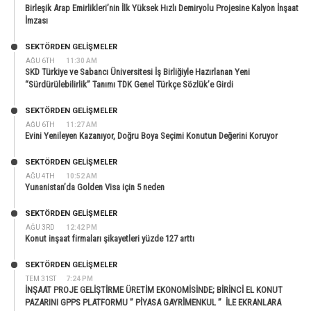
Birleşik Arap Emirlikleri’nin İlk Yüksek Hızlı Demiryolu Projesine Kalyon İnşaat
İmzası
SEKTÖRDEN GELIŞMELER
AĞU 6TH
11:30 AM
SKD Türkiye ve Sabancı Üniversitesi İş Birliğiyle Hazırlanan Yeni
“Sürdürülebilirlik” Tanımı TDK Genel Türkçe Sözlük’e Girdi
SEKTÖRDEN GELIŞMELER
AĞU 6TH
11:27 AM
Evini Yenileyen Kazanıyor, Doğru Boya Seçimi Konutun Değerini Koruyor
SEKTÖRDEN GELIŞMELER
AĞU 4TH
10:52 AM
Yunanistan’da Golden Visa için 5 neden
SEKTÖRDEN GELIŞMELER
AĞU 3RD
12:42 PM
Konut inşaat firmaları şikayetleri yüzde 127 arttı
SEKTÖRDEN GELIŞMELER
TEM 31ST
7:24 PM
İNŞAAT PROJE GELİŞTİRME ÜRETİM EKONOMİSİNDE; BİRİNCİ EL KONUT
PAZARINI GPPS PLATFORMU ” PİYASA GAYRİMENKUL ” İLE EKRANLARA