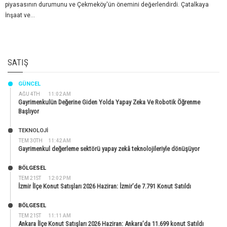
piyasasının durumunu ve Çekmeköy'ün önemini değerlendirdi. Çatalkaya
İnşaat ve...
SATIŞ
GÜNCEL
AĞU 4TH
11:02 AM
Gayrimenkulün Değerine Giden Yolda Yapay Zeka Ve Robotik Öğrenme
Başlıyor
TEKNOLOJİ
TEM 30TH
11:42 AM
Gayrimenkul değerleme sektörü yapay zekâ teknolojileriyle dönüşüyor
BÖLGESEL
TEM 21ST
12:02 PM
İzmir İlçe Konut Satışları 2026 Haziran: İzmir’de 7.791 Konut Satıldı
BÖLGESEL
TEM 21ST
11:11 AM
Ankara İlçe Konut Satışları 2026 Haziran: Ankara’da 11.699 konut Satıldı