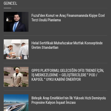
GÜNCEL
Fuzul’den Konut ve Araç Finansmanında Kişiye Özel
Terzi Usulü Planlama
Helal Sertifikalı Muhafazakar Mutfak Konseptinde
Üretim Standartları
GPPS PLATFORMU; GELECEĞİN OFİS TRENDİ İÇİN,
İŞ MERKEZLERİNE – GELİŞTİRİCİLERE ” POD /
KAPSÜL ” UYKU KABİNİ ÖNERİYOR
Birleşik Arap Emirlikleri’nin İlk Yüksek Hızlı Demiryolu
Projesine Kalyon İnşaat İmzası