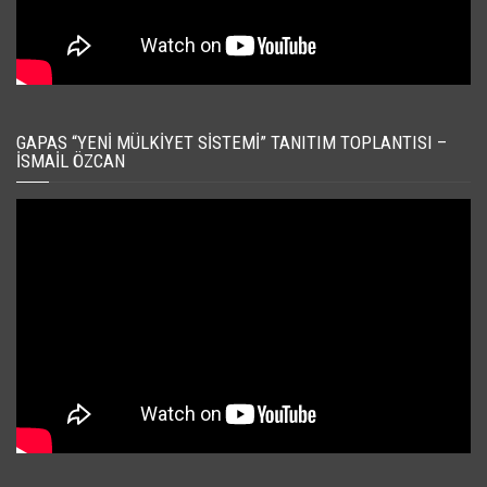
GAPAS “YENI MÜLKIYET SISTEMI” TANITIM TOPLANTISI –
İSMAIL ÖZCAN