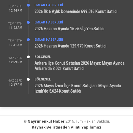
EMLAK HABERLERI
TEM 17TH
12:44 PM
2026 İlk 6 Aylık Döneminde 699.516 Konut Satıldı
EMLAK HABERLERI
TEM 17TH
11:22 AM
2026 Haziran Ayında 16.565 İş Yeri Satıldı
EMLAK HABERLERI
TEM 17TH
10:31 AM
2026 Haziran Ayında 129.979 Konut Satıldı
BÖLGESEL
HAZ 23RD
12:59 PM
Ankara İlçe Konut Satışları 2026 Mayıs: Mayıs Ayında
Ankara’da 8.021 konut Satıldı
BÖLGESEL
HAZ 23RD
12:17 PM
2026 Mayıs İzmir İlçe Konut Satışları: Mayıs Ayında
İzmir’de 5.624 Konut Satıldı
©
Gayrimenkul Haber
2016. Tüm Hakları Saklıdır.
Kaynak Belirtmeden Alıntı Yapılamaz