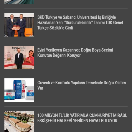
SKD Türkiye ve Sabancı Üniversitesi İş Birliğiyle
Hazırlanan Yeni “Sürdürülebilirlik” Tanımı TDK Genel
Türkçe Sözlük’e Girdi
Evini Yenileyen Kazanıyor, Doğru Boya Seçimi
Konutun Değerini Koruyor
Güvenli ve Konforlu Yapıların Temelinde Doğru Yalıtım
Var
100 MİLYON TL’LİK YATIRIMLA CUMHURİYET MİRASI,
ESKİŞEHİR HALKEVİ YENİDEN HAYAT BULUYOR