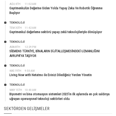
AĞU 4TH
11:02 AM
Gayrimenkulün Değerine Giden Yolda Yapay Zeka Ve Robotik Öğrenme
Başlıyor
TEKNOLOJİ
TEM 30TH
11:42 AM
Gayrimenkul değerleme sektörü yapay zekâ teknolojileriyle dönüşüyor
TEKNOLOJİ
ARA 8TH
12:29 PM
SİEMENS TÜRKİYE, BİNALARIN DİJİTALLEŞMESİNDEKİ UZMANLIĞINI
AVRUPA’YA TAŞIYOR
TEKNOLOJİ
KAS 19TH
9:50 AM
Living Now with Netatmo ile Evinizi Dilediğiniz Yerden Yönetin
TEKNOLOJİ
MAY 15TH
10:40 AM
Biyometri ve bina otomasyon sistemleri 2025’in ilk aylarında en çok saldırıya
uğrayan operasyonel teknoloji sektörleri oldu
SEKTÖRDEN GELIŞMELER