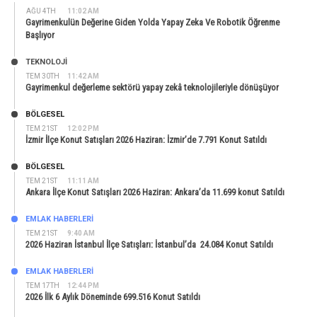
AĞU 4TH
11:02 AM
Gayrimenkulün Değerine Giden Yolda Yapay Zeka Ve Robotik Öğrenme
Başlıyor
TEKNOLOJİ
TEM 30TH
11:42 AM
Gayrimenkul değerleme sektörü yapay zekâ teknolojileriyle dönüşüyor
BÖLGESEL
TEM 21ST
12:02 PM
İzmir İlçe Konut Satışları 2026 Haziran: İzmir’de 7.791 Konut Satıldı
BÖLGESEL
TEM 21ST
11:11 AM
Ankara İlçe Konut Satışları 2026 Haziran: Ankara’da 11.699 konut Satıldı
EMLAK HABERLERI
TEM 21ST
9:40 AM
2026 Haziran İstanbul İlçe Satışları: İstanbul’da 24.084 Konut Satıldı
EMLAK HABERLERI
TEM 17TH
12:44 PM
2026 İlk 6 Aylık Döneminde 699.516 Konut Satıldı