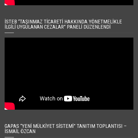
İSTEB “TAŞINMAZ TICARETI HAKKINDA YÖNETMELIKLE
İLGILI UYGULANAN CEZALAR” PANELI DÜZENLENDI
GAPAS “YENI MÜLKIYET SISTEMI” TANITIM TOPLANTISI –
İSMAIL ÖZCAN