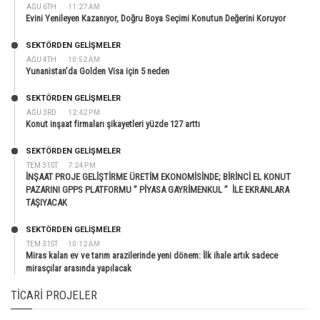
AĞU 6TH
11:27 AM
Evini Yenileyen Kazanıyor, Doğru Boya Seçimi Konutun Değerini Koruyor
SEKTÖRDEN GELIŞMELER
AĞU 4TH
10:52 AM
Yunanistan’da Golden Visa için 5 neden
SEKTÖRDEN GELIŞMELER
AĞU 3RD
12:42 PM
Konut inşaat firmaları şikayetleri yüzde 127 arttı
SEKTÖRDEN GELIŞMELER
TEM 31ST
7:24 PM
İNŞAAT PROJE GELİŞTİRME ÜRETİM EKONOMİSİNDE; BİRİNCİ EL KONUT
PAZARINI GPPS PLATFORMU ” PİYASA GAYRİMENKUL ” İLE EKRANLARA
TAŞIYACAK
SEKTÖRDEN GELIŞMELER
TEM 31ST
10:12 AM
Miras kalan ev ve tarım arazilerinde yeni dönem: İlk ihale artık sadece
mirasçılar arasında yapılacak
TICARI PROJELER