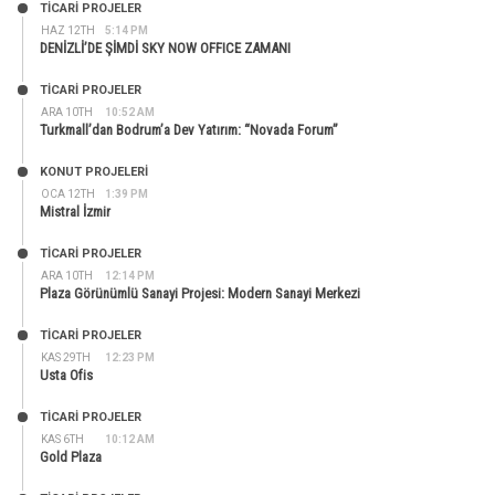
TİCARİ PROJELER
HAZ 12TH
5:14 PM
DENİZLİ’DE ŞİMDİ SKY NOW OFFICE ZAMANI
TİCARİ PROJELER
ARA 10TH
10:52 AM
Turkmall’dan Bodrum’a Dev Yatırım: “Novada Forum”
KONUT PROJELERI
OCA 12TH
1:39 PM
Mistral İzmir
TİCARİ PROJELER
ARA 10TH
12:14 PM
Plaza Görünümlü Sanayi Projesi: Modern Sanayi Merkezi
TİCARİ PROJELER
KAS 29TH
12:23 PM
Usta Ofis
TİCARİ PROJELER
KAS 6TH
10:12 AM
Gold Plaza