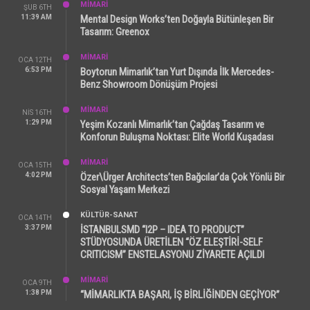
MİMARİ
ŞUB 6TH
11:39 AM
Mental Design Works’ten Doğayla Bütünleşen Bir
Tasarım: Greenox
MİMARİ
OCA 12TH
6:53 PM
Boytorun Mimarlık’tan Yurt Dışında İlk Mercedes-
Benz Showroom Dönüşüm Projesi
MİMARİ
NIS 16TH
1:29 PM
Yeşim Kozanlı Mimarlık’tan Çağdaş Tasarım ve
Konforun Buluşma Noktası: Elite World Kuşadası
MİMARİ
OCA 15TH
4:02 PM
Özer\Ürger Architects’ten Bağcılar’da Çok Yönlü Bir
Sosyal Yaşam Merkezi
KÜLTÜR-SANAT
OCA 14TH
3:37 PM
İSTANBULSMD “I2P – IDEA TO PRODUCT”
STÜDYOSUNDA ÜRETİLEN “ÖZ ELEŞTİRİ-SELF
CRITICISM” ENSTELASYONU ZİYARETE AÇILDI
MİMARİ
OCA 9TH
1:38 PM
“MİMARLIKTA BAŞARI, İŞ BİRLİĞİNDEN GEÇİYOR”