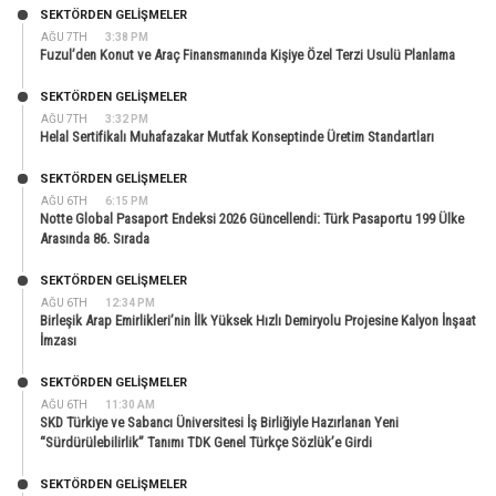
SEKTÖRDEN GELIŞMELER
AĞU 7TH
3:38 PM
Fuzul’den Konut ve Araç Finansmanında Kişiye Özel Terzi Usulü Planlama
SEKTÖRDEN GELIŞMELER
AĞU 7TH
3:32 PM
Helal Sertifikalı Muhafazakar Mutfak Konseptinde Üretim Standartları
SEKTÖRDEN GELIŞMELER
AĞU 6TH
6:15 PM
Notte Global Pasaport Endeksi 2026 Güncellendi: Türk Pasaportu 199 Ülke
Arasında 86. Sırada
SEKTÖRDEN GELIŞMELER
AĞU 6TH
12:34 PM
Birleşik Arap Emirlikleri’nin İlk Yüksek Hızlı Demiryolu Projesine Kalyon İnşaat
İmzası
SEKTÖRDEN GELIŞMELER
AĞU 6TH
11:30 AM
SKD Türkiye ve Sabancı Üniversitesi İş Birliğiyle Hazırlanan Yeni
“Sürdürülebilirlik” Tanımı TDK Genel Türkçe Sözlük’e Girdi
SEKTÖRDEN GELIŞMELER