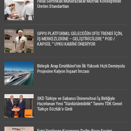
Helal Sertifikalı Muhafazakar Mutfak Konseptinde
Üretim Standartları
GPPS PLATFORMU; GELECEĞİN OFİS TRENDİ İÇİN,
İŞ MERKEZLERİNE – GELİŞTİRİCİLERE ” POD /
KAPSÜL ” UYKU KABİNİ ÖNERİYOR
Birleşik Arap Emirlikleri’nin İlk Yüksek Hızlı Demiryolu
Projesine Kalyon İnşaat İmzası
SKD Türkiye ve Sabancı Üniversitesi İş Birliğiyle
Hazırlanan Yeni “Sürdürülebilirlik” Tanımı TDK Genel
Türkçe Sözlük’e Girdi