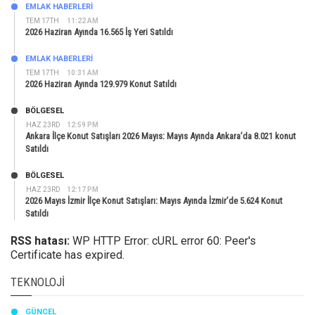
EMLAK HABERLERI
TEM 17TH
11:22 AM
2026 Haziran Ayında 16.565 İş Yeri Satıldı
EMLAK HABERLERI
TEM 17TH
10:31 AM
2026 Haziran Ayında 129.979 Konut Satıldı
BÖLGESEL
HAZ 23RD
12:59 PM
Ankara İlçe Konut Satışları 2026 Mayıs: Mayıs Ayında Ankara’da 8.021 konut
Satıldı
BÖLGESEL
HAZ 23RD
12:17 PM
2026 Mayıs İzmir İlçe Konut Satışları: Mayıs Ayında İzmir’de 5.624 Konut
Satıldı
RSS hatası:
WP HTTP Error: cURL error 60: Peer's
Certificate has expired.
TEKNOLOJI
GÜNCEL