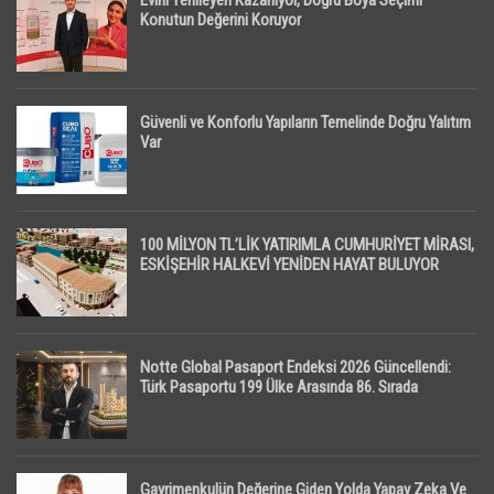
Evini Yenileyen Kazanıyor, Doğru Boya Seçimi
Konutun Değerini Koruyor
Güvenli ve Konforlu Yapıların Temelinde Doğru Yalıtım
Var
100 MİLYON TL’LİK YATIRIMLA CUMHURİYET MİRASI,
ESKİŞEHİR HALKEVİ YENİDEN HAYAT BULUYOR
Notte Global Pasaport Endeksi 2026 Güncellendi:
Türk Pasaportu 199 Ülke Arasında 86. Sırada
Gayrimenkulün Değerine Giden Yolda Yapay Zeka Ve