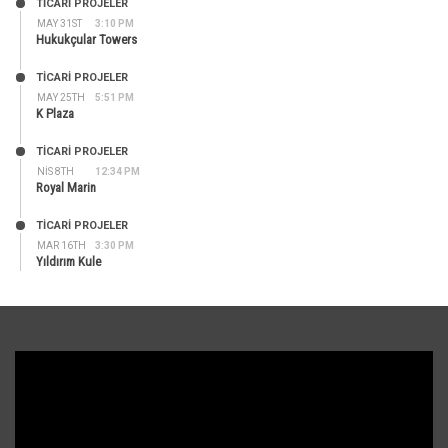
TİCARİ PROJELER
MAY 31ST
3:10 PM
Hukukçular Towers
TİCARİ PROJELER
MAY 25TH
5:51 PM
K Plaza
TİCARİ PROJELER
NIS 8TH
12:34 PM
Royal Marin
TİCARİ PROJELER
MAR 16TH
3:30 PM
Yıldırım Kule