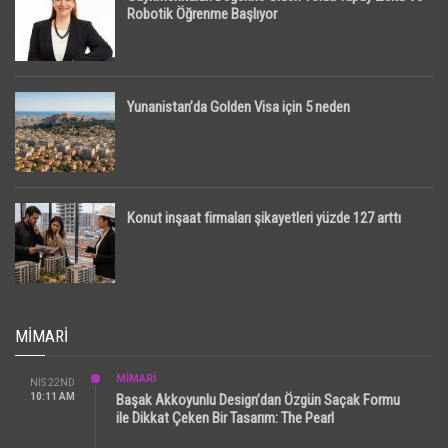
Robotik Öğrenme Başlıyor
Yunanistan’da Golden Visa için 5 neden
Konut inşaat firmaları şikayetleri yüzde 127 arttı
MIMARI
MİMARİ
NIS 22ND
10:11 AM
Başak Akkoyunlu Design’dan Özgün Saçak Formu
ile Dikkat Çeken Bir Tasarım: The Pearl