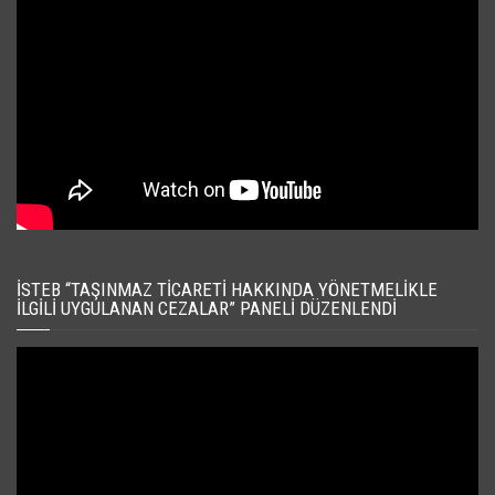
İSTEB “TAŞINMAZ TICARETI HAKKINDA YÖNETMELIKLE
İLGILI UYGULANAN CEZALAR” PANELI DÜZENLENDI