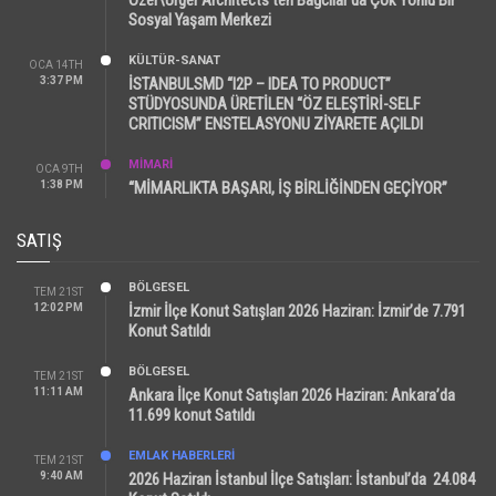
Sosyal Yaşam Merkezi
KÜLTÜR-SANAT
OCA 14TH
3:37 PM
İSTANBULSMD “I2P – IDEA TO PRODUCT”
STÜDYOSUNDA ÜRETİLEN “ÖZ ELEŞTİRİ-SELF
CRITICISM” ENSTELASYONU ZİYARETE AÇILDI
MİMARİ
OCA 9TH
1:38 PM
“MİMARLIKTA BAŞARI, İŞ BİRLİĞİNDEN GEÇİYOR”
SATIŞ
BÖLGESEL
TEM 21ST
12:02 PM
İzmir İlçe Konut Satışları 2026 Haziran: İzmir’de 7.791
Konut Satıldı
BÖLGESEL
TEM 21ST
11:11 AM
Ankara İlçe Konut Satışları 2026 Haziran: Ankara’da
11.699 konut Satıldı
EMLAK HABERLERI
TEM 21ST
9:40 AM
2026 Haziran İstanbul İlçe Satışları: İstanbul’da 24.084