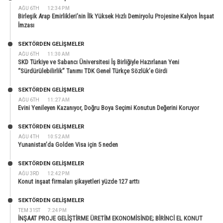
AĞU 6TH
12:34 PM
Birleşik Arap Emirlikleri’nin İlk Yüksek Hızlı Demiryolu Projesine Kalyon İnşaat
İmzası
SEKTÖRDEN GELIŞMELER
AĞU 6TH
11:30 AM
SKD Türkiye ve Sabancı Üniversitesi İş Birliğiyle Hazırlanan Yeni
“Sürdürülebilirlik” Tanımı TDK Genel Türkçe Sözlük’e Girdi
SEKTÖRDEN GELIŞMELER
AĞU 6TH
11:27 AM
Evini Yenileyen Kazanıyor, Doğru Boya Seçimi Konutun Değerini Koruyor
SEKTÖRDEN GELIŞMELER
AĞU 4TH
10:52 AM
Yunanistan’da Golden Visa için 5 neden
SEKTÖRDEN GELIŞMELER
AĞU 3RD
12:42 PM
Konut inşaat firmaları şikayetleri yüzde 127 arttı
SEKTÖRDEN GELIŞMELER
TEM 31ST
7:24 PM
İNŞAAT PROJE GELİŞTİRME ÜRETİM EKONOMİSİNDE; BİRİNCİ EL KONUT