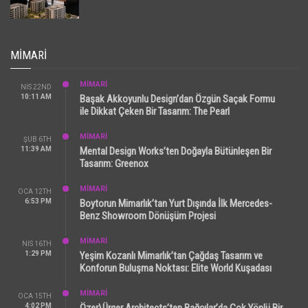
MIMARI
MİMARİ
NIS 22ND
10:11 AM
Başak Akkoyunlu Design’dan Özgün Saçak Formu
ile Dikkat Çeken Bir Tasarım: The Pearl
MİMARİ
ŞUB 6TH
11:39 AM
Mental Design Works’ten Doğayla Bütünleşen Bir
Tasarım: Greenox
MİMARİ
OCA 12TH
6:53 PM
Boytorun Mimarlık’tan Yurt Dışında İlk Mercedes-
Benz Showroom Dönüşüm Projesi
MİMARİ
NIS 16TH
1:29 PM
Yeşim Kozanlı Mimarlık’tan Çağdaş Tasarım ve
Konforun Buluşma Noktası: Elite World Kuşadası
MİMARİ
OCA 15TH
4:02 PM
Özer\Ürger Architects’ten Bağcılar’da Çok Yönlü Bir