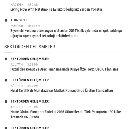
KAS 19TH
9:50 AM
Living Now with Netatmo ile Evinizi Dilediğiniz Yerden Yönetin
TEKNOLOJİ
MAY 15TH
10:40 AM
Biyometri ve bina otomasyon sistemleri 2025’in ilk aylarında en çok saldırıya
uğrayan operasyonel teknoloji sektörleri oldu
SEKTÖRDEN GELIŞMELER
SEKTÖRDEN GELIŞMELER
AĞU 7TH
3:38 PM
Fuzul’den Konut ve Araç Finansmanında Kişiye Özel Terzi Usulü Planlama
SEKTÖRDEN GELIŞMELER
AĞU 7TH
3:32 PM
Helal Sertifikalı Muhafazakar Mutfak Konseptinde Üretim Standartları
SEKTÖRDEN GELIŞMELER
AĞU 6TH
6:15 PM
Notte Global Pasaport Endeksi 2026 Güncellendi: Türk Pasaportu 199 Ülke
Arasında 86. Sırada
SEKTÖRDEN GELIŞMELER