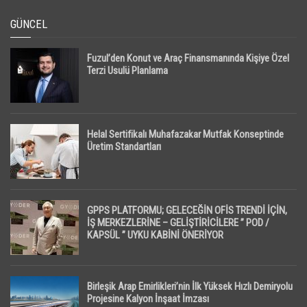
GÜNCEL
Fuzul’den Konut ve Araç Finansmanında Kişiye Özel
Terzi Usulü Planlama
Helal Sertifikalı Muhafazakar Mutfak Konseptinde
Üretim Standartları
GPPS PLATFORMU; GELECEĞİN OFİS TRENDİ İÇİN,
İŞ MERKEZLERİNE – GELİŞTİRİCİLERE ” POD /
KAPSÜL ” UYKU KABİNİ ÖNERİYOR
Birleşik Arap Emirlikleri’nin İlk Yüksek Hızlı Demiryolu
Projesine Kalyon İnşaat İmzası