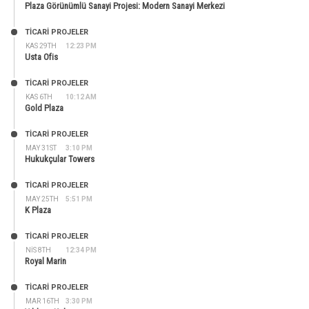
Plaza Görünümlü Sanayi Projesi: Modern Sanayi Merkezi
TİCARİ PROJELER
KAS 29TH
12:23 PM
Usta Ofis
TİCARİ PROJELER
KAS 6TH
10:12 AM
Gold Plaza
TİCARİ PROJELER
MAY 31ST
3:10 PM
Hukukçular Towers
TİCARİ PROJELER
MAY 25TH
5:51 PM
K Plaza
TİCARİ PROJELER
NIS 8TH
12:34 PM
Royal Marin
TİCARİ PROJELER
MAR 16TH
3:30 PM