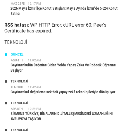
HAZ 23RD
12:17 PM
2026 Mayıs İzmir İlçe Konut Satışları: Mayıs Ayında İzmir’de 5.624 Konut
Satıldı
RSS hatası:
WP HTTP Error: cURL error 60: Peer's
Certificate has expired.
TEKNOLOJI
GÜNCEL
AĞU 4TH
11:02 AM
Gayrimenkulün Değerine Giden Yolda Yapay Zeka Ve Robotik Öğrenme
Başlıyor
TEKNOLOJİ
TEM 30TH
11:42 AM
Gayrimenkul değerleme sektörü yapay zekâ teknolojileriyle dönüşüyor
TEKNOLOJİ
ARA 8TH
12:29 PM
SİEMENS TÜRKİYE, BİNALARIN DİJİTALLEŞMESİNDEKİ UZMANLIĞINI
AVRUPA’YA TAŞIYOR
TEKNOLOJİ