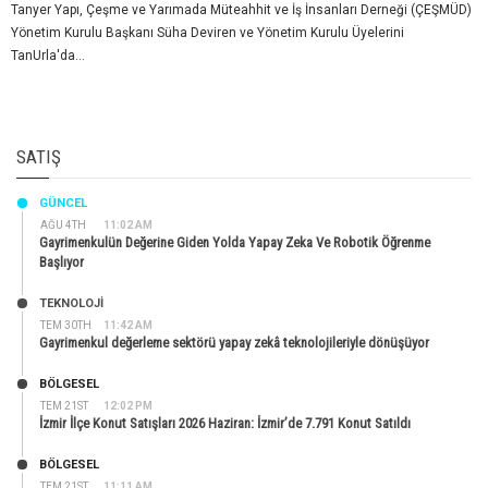
Tanyer Yapı, Çeşme ve Yarımada Müteahhit ve İş İnsanları Derneği (ÇEŞMÜD)
Yönetim Kurulu Başkanı Süha Deviren ve Yönetim Kurulu Üyelerini
TanUrla'da...
SATIŞ
GÜNCEL
AĞU 4TH
11:02 AM
Gayrimenkulün Değerine Giden Yolda Yapay Zeka Ve Robotik Öğrenme
Başlıyor
TEKNOLOJİ
TEM 30TH
11:42 AM
Gayrimenkul değerleme sektörü yapay zekâ teknolojileriyle dönüşüyor
BÖLGESEL
TEM 21ST
12:02 PM
İzmir İlçe Konut Satışları 2026 Haziran: İzmir’de 7.791 Konut Satıldı
BÖLGESEL
TEM 21ST
11:11 AM