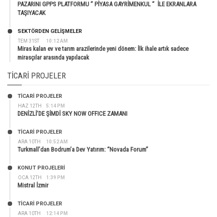
PAZARINI GPPS PLATFORMU ” PİYASA GAYRİMENKUL ” İLE EKRANLARA
TAŞIYACAK
SEKTÖRDEN GELIŞMELER
TEM 31ST
10:12 AM
Miras kalan ev ve tarım arazilerinde yeni dönem: İlk ihale artık sadece
mirasçılar arasında yapılacak
TICARI PROJELER
TİCARİ PROJELER
HAZ 12TH
5:14 PM
DENİZLİ’DE ŞİMDİ SKY NOW OFFICE ZAMANI
TİCARİ PROJELER
ARA 10TH
10:52 AM
Turkmall’dan Bodrum’a Dev Yatırım: “Novada Forum”
KONUT PROJELERI
OCA 12TH
1:39 PM
Mistral İzmir
TİCARİ PROJELER
ARA 10TH
12:14 PM