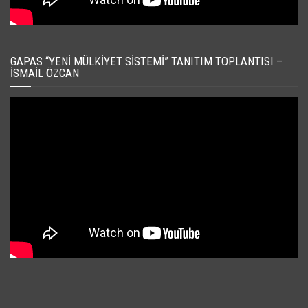
GAPAS “YENI MÜLKIYET SISTEMI” TANITIM TOPLANTISI –
İSMAIL ÖZCAN