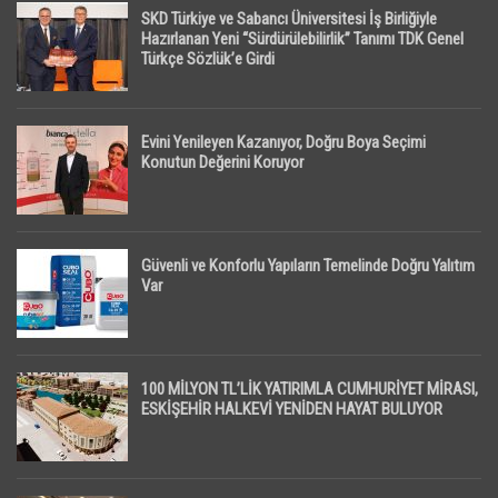
SKD Türkiye ve Sabancı Üniversitesi İş Birliğiyle
Hazırlanan Yeni “Sürdürülebilirlik” Tanımı TDK Genel
Türkçe Sözlük’e Girdi
Evini Yenileyen Kazanıyor, Doğru Boya Seçimi
Konutun Değerini Koruyor
Güvenli ve Konforlu Yapıların Temelinde Doğru Yalıtım
Var
100 MİLYON TL’LİK YATIRIMLA CUMHURİYET MİRASI,
ESKİŞEHİR HALKEVİ YENİDEN HAYAT BULUYOR