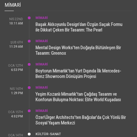
MIMARI
MİMARİ
NIS 22ND
10:11 AM
Başak Akkoyunlu Design’dan Özgün Saçak Formu
ile Dikkat Çeken Bir Tasarım: The Pearl
MİMARİ
ŞUB 6TH
11:39 AM
Mental Design Works’ten Doğayla Bütünleşen Bir
Tasarım: Greenox
MİMARİ
OCA 12TH
6:53 PM
Boytorun Mimarlık’tan Yurt Dışında İlk Mercedes-
Benz Showroom Dönüşüm Projesi
MİMARİ
NIS 16TH
1:29 PM
Yeşim Kozanlı Mimarlık’tan Çağdaş Tasarım ve
Konforun Buluşma Noktası: Elite World Kuşadası
MİMARİ
OCA 15TH
4:02 PM
Özer\Ürger Architects’ten Bağcılar’da Çok Yönlü Bir
Sosyal Yaşam Merkezi
KÜLTÜR-SANAT
OCA 14TH