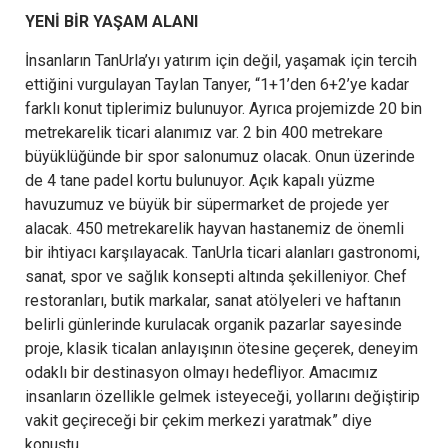
YENİ BİR YAŞAM ALANI
İnsanların TanUrla’yı yatırım için değil, yaşamak için tercih
ettiğini vurgulayan Taylan Tanyer, “1+1’den 6+2’ye kadar
farklı konut tiplerimiz bulunuyor. Ayrıca projemizde 20 bin
metrekarelik ticari alanımız var. 2 bin 400 metrekare
büyüklüğünde bir spor salonumuz olacak. Onun üzerinde
de 4 tane padel kortu bulunuyor. Açık kapalı yüzme
havuzumuz ve büyük bir süpermarket de projede yer
alacak. 450 metrekarelik hayvan hastanemiz de önemli
bir ihtiyacı karşılayacak. TanUrla ticari alanları gastronomi,
sanat, spor ve sağlık konsepti altında şekilleniyor. Chef
restoranları, butik markalar, sanat atölyeleri ve haftanın
belirli günlerinde kurulacak organik pazarlar sayesinde
proje, klasik ticalan anlayışının ötesine geçerek, deneyim
odaklı bir destinasyon olmayı hedefliyor. Amacımız
insanların özellikle gelmek isteyeceği, yollarını değiştirip
vakit geçireceği bir çekim merkezi yaratmak” diye
konuştu.