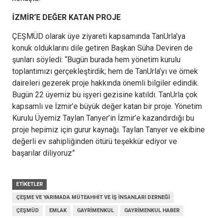
İZMİR’E DEĞER KATAN PROJE
ÇEŞMÜD olarak üye ziyareti kapsamında TanUrla’ya
konuk olduklarını dile getiren Başkan Süha Deviren de
şunları söyledi: “Bugün burada hem yönetim kurulu
toplantımızı gerçekleştirdik; hem de TanUrla’yı ve örnek
daireleri gezerek proje hakkında önemli bilgiler edindik.
Bugün 22 üyemiz bu işyeri gezisine katıldı. TanUrla çok
kapsamlı ve İzmir’e büyük değer katan bir proje. Yönetim
Kurulu Üyemiz Taylan Tanyer’in İzmir’e kazandırdığı bu
proje hepimiz için gurur kaynağı. Taylan Tanyer ve ekibine
değerli ev sahipliğinden ötürü teşekkür ediyor ve
başarılar diliyoruz”
ETIKETLER
ÇEŞME VE YARIMADA MÜTEAHHIT VE İŞ İNSANLARI DERNEĞI
ÇEŞMÜD
EMLAK
GAYRIMENKUL
GAYRIMENKUL HABER