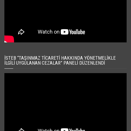
İSTEB “TAŞINMAZ TICARETI HAKKINDA YÖNETMELIKLE
İLGILI UYGULANAN CEZALAR” PANELI DÜZENLENDI