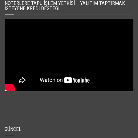
NOTERLERE TAPU İŞLEM YETKISI – YALITIM TAPTIRMAK
İSTEYENE KREDI DESTEĞI
GÜNCEL