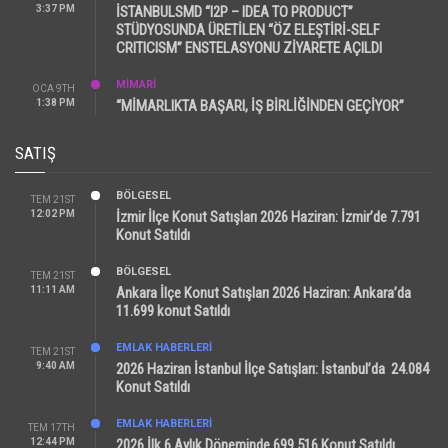
3:37 PM
İSTANBULSMD “I2P – IDEA TO PRODUCT”
STÜDYOSUNDA ÜRETİLEN “ÖZ ELEŞTİRİ-SELF
CRITICISM” ENSTELASYONU ZİYARETE AÇILDI
MİMARİ
OCA 9TH
1:38 PM
“MİMARLIKTA BAŞARI, İŞ BİRLİĞİNDEN GEÇİYOR”
SATIŞ
BÖLGESEL
TEM 21ST
12:02 PM
İzmir İlçe Konut Satışları 2026 Haziran: İzmir’de 7.791
Konut Satıldı
BÖLGESEL
TEM 21ST
11:11 AM
Ankara İlçe Konut Satışları 2026 Haziran: Ankara’da
11.699 konut Satıldı
EMLAK HABERLERI
TEM 21ST
9:40 AM
2026 Haziran İstanbul İlçe Satışları: İstanbul’da 24.084
Konut Satıldı
EMLAK HABERLERI
TEM 17TH
12:44 PM
2026 İlk 6 Aylık Döneminde 699.516 Konut Satıldı