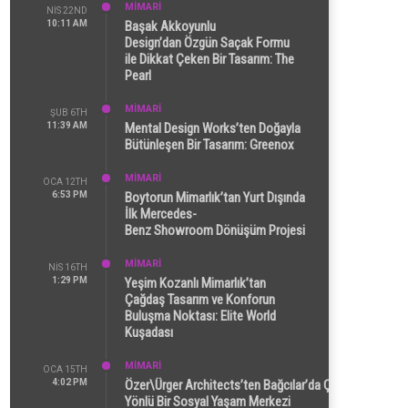
MİMARİ
NIS 22ND
10:11 AM
Başak Akkoyunlu
Design’dan Özgün Saçak Formu
ile Dikkat Çeken Bir Tasarım: The
Pearl
MİMARİ
ŞUB 6TH
11:39 AM
Mental Design Works’ten Doğayla
Bütünleşen Bir Tasarım: Greenox
MİMARİ
OCA 12TH
6:53 PM
Boytorun Mimarlık’tan Yurt Dışında
İlk Mercedes-
Benz Showroom Dönüşüm Projesi
MİMARİ
NIS 16TH
1:29 PM
Yeşim Kozanlı Mimarlık’tan
Çağdaş Tasarım ve Konforun
Buluşma Noktası: Elite World
Kuşadası
MİMARİ
OCA 15TH
4:02 PM
Özer\Ürger Architects’ten Bağcılar’da Çok
Yönlü Bir Sosyal Yaşam Merkezi