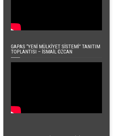
GAPAS “YENI MÜLKIYET SISTEMI” TANITIM
TOPLANTISI – İSMAIL ÖZCAN