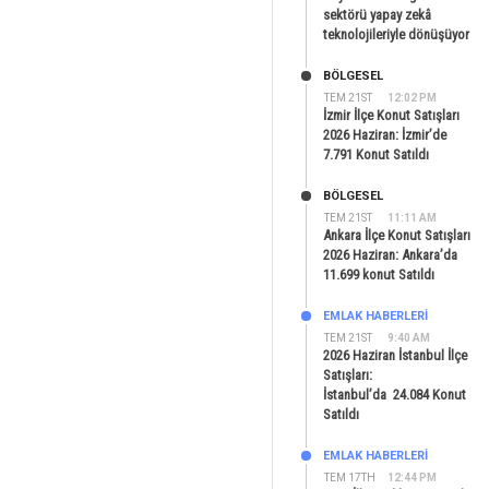
sektörü yapay zekâ
teknolojileriyle dönüşüyor
BÖLGESEL
TEM 21ST
12:02 PM
İzmir İlçe Konut Satışları
2026 Haziran: İzmir’de
7.791 Konut Satıldı
BÖLGESEL
TEM 21ST
11:11 AM
Ankara İlçe Konut Satışları
2026 Haziran: Ankara’da
11.699 konut Satıldı
EMLAK HABERLERI
TEM 21ST
9:40 AM
2026 Haziran İstanbul İlçe
Satışları:
İstanbul’da 24.084 Konut
Satıldı
EMLAK HABERLERI
TEM 17TH
12:44 PM