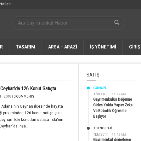
talları
AR
TASARIM
ARSA – ARAZİ
İŞ YÖNETİMİ
GİRİŞ
SATIŞ
Ceyhan'da 126 Konut Satışta
GÜNCEL
AĞU 4TH
11:02 AM
H, 2018 |
0 COMMENTS
Gayrimenkulün Değerine
Giden Yolda Yapay Zeka
n Adana'nın Ceyhan ilçesinde hayata
Ve Robotik Öğrenme
ği projesinden 126 konut satışa çıktı.
Başlıyor
eyhan Toki konutları satışta Toki'nin
eyhan'da inşa...
TEKNOLOJİ
TEM 30TH
11:42 AM
Gayrimenkul değerleme