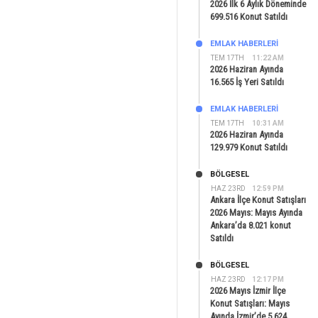
2026 İlk 6 Aylık Döneminde
699.516 Konut Satıldı
EMLAK HABERLERI
TEM 17TH
11:22 AM
2026 Haziran Ayında
16.565 İş Yeri Satıldı
EMLAK HABERLERI
TEM 17TH
10:31 AM
2026 Haziran Ayında
129.979 Konut Satıldı
BÖLGESEL
HAZ 23RD
12:59 PM
Ankara İlçe Konut Satışları
2026 Mayıs: Mayıs Ayında
Ankara’da 8.021 konut
Satıldı
BÖLGESEL
HAZ 23RD
12:17 PM
2026 Mayıs İzmir İlçe
Konut Satışları: Mayıs
Ayında İzmir’de 5.624