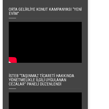
ORTA GELIRLIYE KONUT KAMPANYASI “YENI
EVIM”
İSTEB “TAŞINMAZ TICARETI HAKKINDA
YÖNETMELIKLE İLGILI UYGULANAN
CEZALAR” PANELI DÜZENLENDI