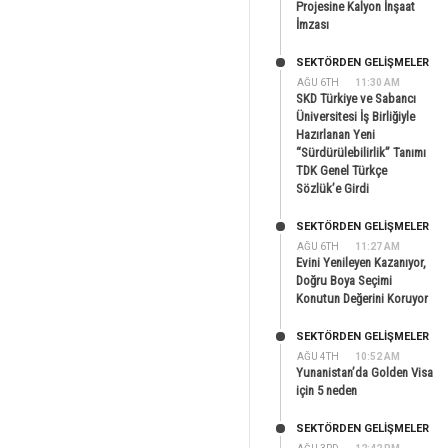
Projesine Kalyon İnşaat
İmzası
SEKTÖRDEN GELIŞMELER
AĞU 6TH
11:30 AM
SKD Türkiye ve Sabancı
Üniversitesi İş Birliğiyle
Hazırlanan Yeni
“Sürdürülebilirlik” Tanımı
TDK Genel Türkçe
Sözlük’e Girdi
SEKTÖRDEN GELIŞMELER
AĞU 6TH
11:27 AM
Evini Yenileyen Kazanıyor,
Doğru Boya Seçimi
Konutun Değerini Koruyor
SEKTÖRDEN GELIŞMELER
AĞU 4TH
10:52 AM
Yunanistan’da Golden Visa
için 5 neden
SEKTÖRDEN GELIŞMELER