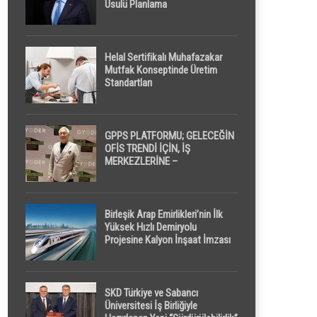
Usulü Planlama
Helal Sertifikalı Muhafazakar
Mutfak Konseptinde Üretim
Standartları
GPPS PLATFORMU; GELECEĞİN
OFİS TRENDİ İÇİN, İŞ
MERKEZLERİNE –
GELİŞTİRİCİLERE ” POD /
KAPSÜL ” UYKU KABİNİ
ÖNERİYOR
Birleşik Arap Emirlikleri’nin İlk
Yüksek Hızlı Demiryolu
Projesine Kalyon İnşaat İmzası
SKD Türkiye ve Sabancı
Üniversitesi İş Birliğiyle