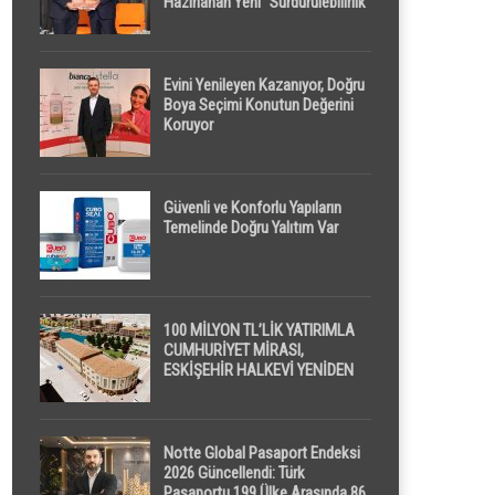
Hazırlanan Yeni “Sürdürülebilirlik”
Tanımı TDK Genel Türkçe
Sözlük’e Girdi
Evini Yenileyen Kazanıyor, Doğru
Boya Seçimi Konutun Değerini
Koruyor
Güvenli ve Konforlu Yapıların
Temelinde Doğru Yalıtım Var
100 MİLYON TL’LİK YATIRIMLA
CUMHURİYET MİRASI,
ESKİŞEHİR HALKEVİ YENİDEN
HAYAT BULUYOR
Notte Global Pasaport Endeksi
2026 Güncellendi: Türk
Pasaportu 199 Ülke Arasında 86.