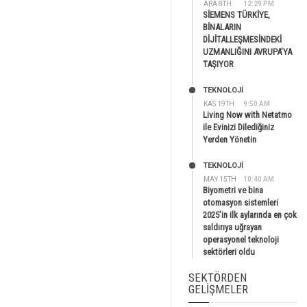
ARA 8TH
12:29 PM
SİEMENS TÜRKİYE,
BİNALARIN
DİJİTALLEŞMESİNDEKİ
UZMANLIĞINI AVRUPA’YA
TAŞIYOR
TEKNOLOJİ
KAS 19TH
9:50 AM
Living Now with Netatmo
ile Evinizi Dilediğiniz
Yerden Yönetin
TEKNOLOJİ
MAY 15TH
10:40 AM
Biyometri ve bina
otomasyon sistemleri
2025’in ilk aylarında en çok
saldırıya uğrayan
operasyonel teknoloji
sektörleri oldu
SEKTÖRDEN
GELIŞMELER