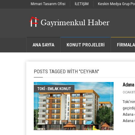
Mimari Tasarım Ofisi
İLETİŞİM
Keskin Medya Grup Por
ANA SAYFA
KONUT PROJELERİ
FIRMAL
POSTS TAGGED WITH "CEYHAN"
Adana 
TOKİ - EMLAK KONUT
OCAK 8T
Toki'ni
geçirdi
Adana c
Adana C