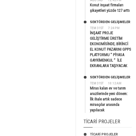
AĞU 3RD
12:42 PM
Konut inşaat firmaları
şikayetleri yüzde 127 arttı
SEKTÖRDEN GELIŞMELER
TEM 31ST
7:24 PM
İNŞAAT PROJE
GELİŞTİRME ÜRETİM
EKONOMİSİNDE; BİRİNCİ
EL KONUT PAZARINI GPPS
PLATFORMU ” PİYASA
GAYRİMENKUL ” İLE
EKRANLARA TAŞIYACAK
SEKTÖRDEN GELIŞMELER
TEM 31ST
10:12 AM
Miras kalan ev ve tarım
arazilerinde yeni dönem:
İlk ihale artık sadece
mirasçılar arasında
yapılacak
TICARI PROJELER
TİCARİ PROJELER