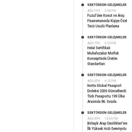
SEKTÖRDEN GELIŞMELER
AĞU 7TH
3:38 PM
Fuzul’den Konut ve Araç
Finansmanında Kişiye Özel
Terzi Usulü Planlama
SEKTÖRDEN GELIŞMELER
AĞU 7TH
3:32 PM
Helal Sertifikalı
Muhafazakar Mutfak
Konseptinde Üretim
Standartları
SEKTÖRDEN GELIŞMELER
AĞU 6TH
6:15 PM
Notte Global Pasaport
Endeksi 2026 Güncellendi:
Türk Pasaportu 199 Ülke
Arasında 86. Sırada
SEKTÖRDEN GELIŞMELER
AĞU 6TH
12:34 PM
Birleşik Arap Emirlikleri’nin
İlk Yüksek Hızlı Demiryolu