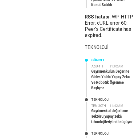
Konut Satıldı
RSS hatası:
WP HTTP
Error: cURL error 60:
Peer's Certificate has
expired.
TEKNOLOJI
GÜNCEL
AĞU 4TH
11:02 AM
Gayrimenkulün Değerine
Giden Yolda Yapay Zeka
Ve Robotik Öğrenme
Başlıyor
TEKNOLOJİ
TEM 30TH
11:42 AM
Gayrimenkul değerleme
sektörü yapay zekâ
teknolojileriyle dönüşüyor
TEKNOLOJİ