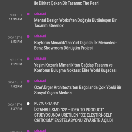
ile Dikkat Çeken Bir Tasarım: The Pearl
MİMARİ
ŞUB 6TH
11:39 AM
Mental Design Works’ten Doğayla Bütünleşen Bir
Tasarım: Greenox
MİMARİ
OCA 12TH
6:53 PM
Boytorun Mimarlık’tan Yurt Dışında İlk Mercedes-
Benz Showroom Dönüşüm Projesi
MİMARİ
NIS 16TH
1:29 PM
Yeşim Kozanlı Mimarlık’tan Çağdaş Tasarım ve
Konforun Buluşma Noktası: Elite World Kuşadası
MİMARİ
OCA 15TH
4:02 PM
Özer\Ürger Architects’ten Bağcılar’da Çok Yönlü Bir
Sosyal Yaşam Merkezi
KÜLTÜR-SANAT
OCA 14TH
3:37 PM
İSTANBULSMD “I2P – IDEA TO PRODUCT”
STÜDYOSUNDA ÜRETİLEN “ÖZ ELEŞTİRİ-SELF
CRITICISM” ENSTELASYONU ZİYARETE AÇILDI
MİMARİ