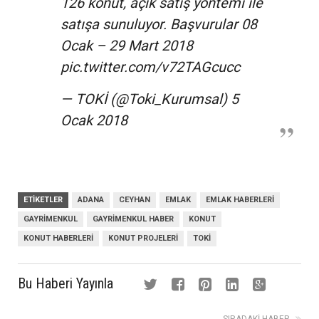
126 konut, açık satış yöntemi ile
satışa sunuluyor. Başvurular 08
Ocak – 29 Mart 2018
pic.twitter.com/v72TAGcucc
— TOKİ (@Toki_Kurumsal)
5
Ocak 2018
ETIKETLER
ADANA
CEYHAN
EMLAK
EMLAK HABERLERI
GAYRIMENKUL
GAYRIMENKUL HABER
KONUT
KONUT HABERLERI
KONUT PROJELERI
TOKI
Bu Haberi Yayınla
SIRADAKI HABER