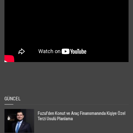
GÜNCEL
Fuzul’den Konut ve Araç Finansmanında Kişiye Özel
Terzi Usulü Planlama