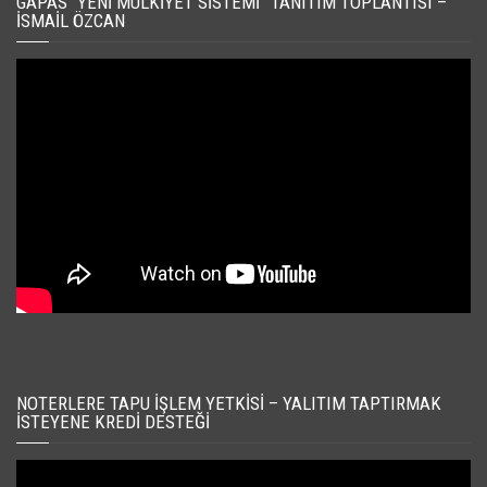
GAPAS “YENI MÜLKIYET SISTEMI” TANITIM TOPLANTISI –
İSMAIL ÖZCAN
NOTERLERE TAPU İŞLEM YETKISI – YALITIM TAPTIRMAK
İSTEYENE KREDI DESTEĞI