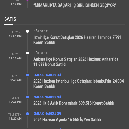
OCA 9TH
1:38 PM
“MİMARLIKTA BAŞARI, İŞ BİRLİĞİNDEN GEÇİYOR”
SATIŞ
BÖLGESEL
TEM 21ST
12:02 PM
İzmir İlçe Konut Satışları 2026 Haziran: İzmir’de 7.791
Konut Satıldı
BÖLGESEL
TEM 21ST
11:11 AM
Ankara İlçe Konut Satışları 2026 Haziran: Ankara’da
11.699 konut Satıldı
EMLAK HABERLERI
TEM 21ST
9:40 AM
2026 Haziran İstanbul İlçe Satışları: İstanbul’da 24.084
Konut Satıldı
EMLAK HABERLERI
TEM 17TH
12:44 PM
2026 İlk 6 Aylık Döneminde 699.516 Konut Satıldı
EMLAK HABERLERI
TEM 17TH
11:22 AM
2026 Haziran Ayında 16.565 İş Yeri Satıldı