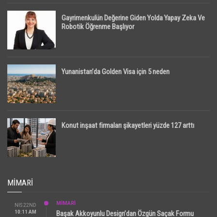
Gayrimenkulün Değerine Giden Yolda Yapay Zeka Ve
Robotik Öğrenme Başlıyor
Yunanistan’da Golden Visa için 5 neden
Konut inşaat firmaları şikayetleri yüzde 127 arttı
MIMARI
MİMARİ
NIS 22ND
10:11 AM
Başak Akkoyunlu Design’dan Özgün Saçak Formu