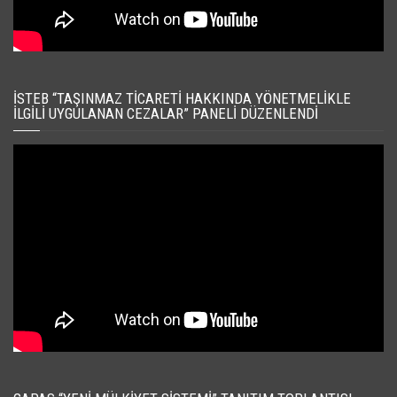
İSTEB “TAŞINMAZ TICARETI HAKKINDA YÖNETMELIKLE
İLGILI UYGULANAN CEZALAR” PANELI DÜZENLENDI