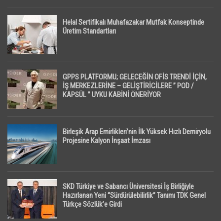
Helal Sertifikalı Muhafazakar Mutfak Konseptinde
Üretim Standartları
GPPS PLATFORMU; GELECEĞİN OFİS TRENDİ İÇİN,
İŞ MERKEZLERİNE – GELİŞTİRİCİLERE ” POD /
KAPSÜL ” UYKU KABİNİ ÖNERİYOR
Birleşik Arap Emirlikleri’nin İlk Yüksek Hızlı Demiryolu
Projesine Kalyon İnşaat İmzası
SKD Türkiye ve Sabancı Üniversitesi İş Birliğiyle
Hazırlanan Yeni “Sürdürülebilirlik” Tanımı TDK Genel
Türkçe Sözlük’e Girdi