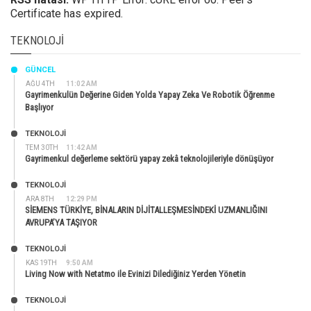
Certificate has expired.
TEKNOLOJI
GÜNCEL
AĞU 4TH
11:02 AM
Gayrimenkulün Değerine Giden Yolda Yapay Zeka Ve Robotik Öğrenme
Başlıyor
TEKNOLOJİ
TEM 30TH
11:42 AM
Gayrimenkul değerleme sektörü yapay zekâ teknolojileriyle dönüşüyor
TEKNOLOJİ
ARA 8TH
12:29 PM
SİEMENS TÜRKİYE, BİNALARIN DİJİTALLEŞMESİNDEKİ UZMANLIĞINI
AVRUPA’YA TAŞIYOR
TEKNOLOJİ
KAS 19TH
9:50 AM
Living Now with Netatmo ile Evinizi Dilediğiniz Yerden Yönetin
TEKNOLOJİ