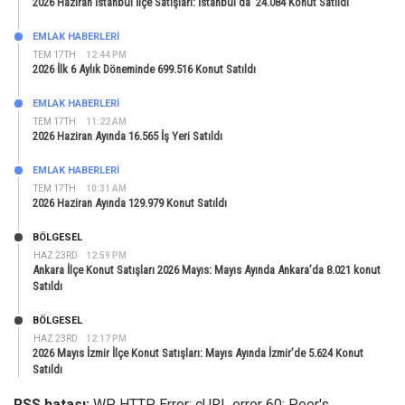
2026 Haziran İstanbul İlçe Satışları: İstanbul’da 24.084 Konut Satıldı
EMLAK HABERLERI
TEM 17TH
12:44 PM
2026 İlk 6 Aylık Döneminde 699.516 Konut Satıldı
EMLAK HABERLERI
TEM 17TH
11:22 AM
2026 Haziran Ayında 16.565 İş Yeri Satıldı
EMLAK HABERLERI
TEM 17TH
10:31 AM
2026 Haziran Ayında 129.979 Konut Satıldı
BÖLGESEL
HAZ 23RD
12:59 PM
Ankara İlçe Konut Satışları 2026 Mayıs: Mayıs Ayında Ankara’da 8.021 konut
Satıldı
BÖLGESEL
HAZ 23RD
12:17 PM
2026 Mayıs İzmir İlçe Konut Satışları: Mayıs Ayında İzmir’de 5.624 Konut
Satıldı
RSS hatası:
WP HTTP Error: cURL error 60: Peer's