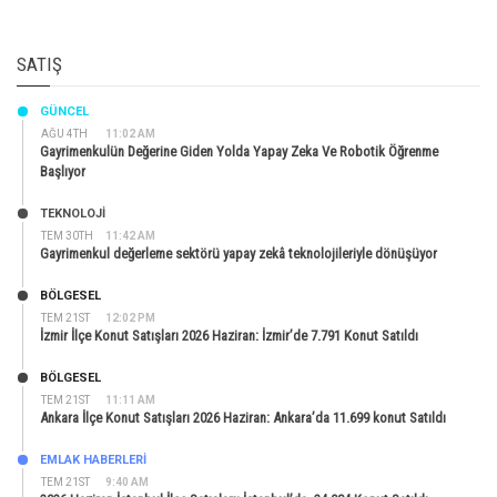
SATIŞ
GÜNCEL
AĞU 4TH
11:02 AM
Gayrimenkulün Değerine Giden Yolda Yapay Zeka Ve Robotik Öğrenme
Başlıyor
TEKNOLOJİ
TEM 30TH
11:42 AM
Gayrimenkul değerleme sektörü yapay zekâ teknolojileriyle dönüşüyor
BÖLGESEL
TEM 21ST
12:02 PM
İzmir İlçe Konut Satışları 2026 Haziran: İzmir’de 7.791 Konut Satıldı
BÖLGESEL
TEM 21ST
11:11 AM
Ankara İlçe Konut Satışları 2026 Haziran: Ankara’da 11.699 konut Satıldı
EMLAK HABERLERI
TEM 21ST
9:40 AM