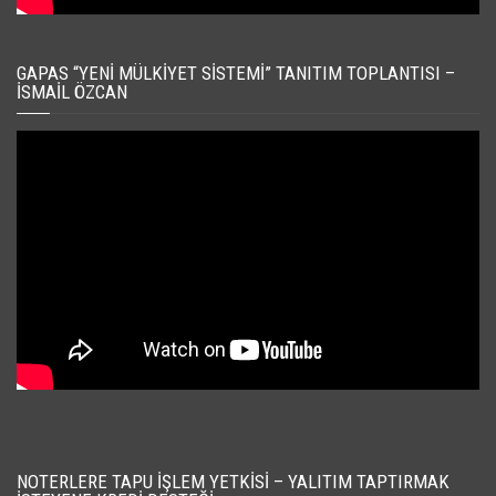
GAPAS “YENI MÜLKIYET SISTEMI” TANITIM TOPLANTISI –
İSMAIL ÖZCAN
NOTERLERE TAPU İŞLEM YETKISI – YALITIM TAPTIRMAK