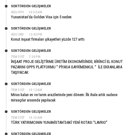
SEKTÖRDEN GELIŞMELER
AĞU 4TH
10:52 AM
Yunanistan’da Golden Visa için 5 neden
SEKTÖRDEN GELIŞMELER
AĞU 3RD
12:42 PM
Konut inşaat firmaları şikayetleri yüzde 127 arttı
SEKTÖRDEN GELIŞMELER
TEM 31ST
7:24 PM
İNŞAAT PROJE GELİŞTİRME ÜRETİM EKONOMİSİNDE; BİRİNCİ EL KONUT
PAZARINI GPPS PLATFORMU ” PİYASA GAYRİMENKUL ” İLE EKRANLARA
TAŞIYACAK
SEKTÖRDEN GELIŞMELER
TEM 31ST
10:12 AM
Miras kalan ev ve tarım arazilerinde yeni dönem: İlk ihale artık sadece
mirasçılar arasında yapılacak
SEKTÖRDEN GELIŞMELER
TEM 31ST
10:10 AM
TÜRK YATIRIMCININ YUNANİSTAN’DAKİ YENİ ROTASI “LAVRIO”
SEKTÖRDEN GELIŞMELER