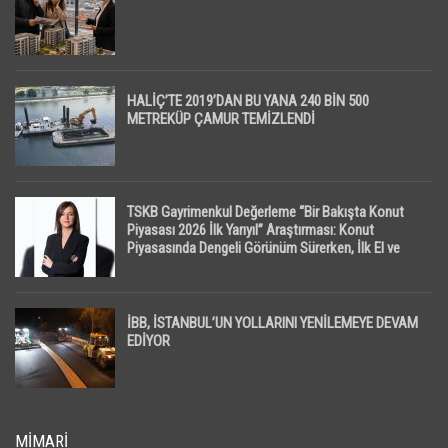
HALİÇ’TE 2019’DAN BU YANA 240 BİN 500
METREKÜP ÇAMUR TEMİZLENDİ
TSKB Gayrimenkul Değerleme “Bir Bakışta Konut
Piyasası 2026 İlk Yarıyıl” Araştırması: Konut
Piyasasında Dengeli Görünüm Sürerken, İlk El ve
İpotekli Satışlarda Sınırlı Toparlanma Dikkat Çekti
İBB, İSTANBUL’UN YOLLARINI YENİLEMEYE DEVAM
EDİYOR
MIMARI