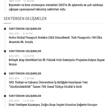
MAY 15TH
10:40 AM
Biyometri ve bina otomasyon sistemleri 2025’in ilk aylarında en çok saldırıya
uğrayan operasyonel teknoloji sektörleri oldu
SEKTÖRDEN GELIŞMELER
SEKTÖRDEN GELIŞMELER
AĞU 6TH
6:15 PM
Notte Global Pasaport Endeksi 2026 Güncellendi: Türk Pasaportu 199 Ülke
Arasında 86. Sırada
SEKTÖRDEN GELIŞMELER
AĞU 6TH
12:34 PM
Birleşik Arap Emirlikleri’nin İlk Yüksek Hızlı Demiryolu Projesine Kalyon İnşaat
İmzası
SEKTÖRDEN GELIŞMELER
AĞU 6TH
11:30 AM
SKD Türkiye ve Sabancı Üniversitesi İş Birliğiyle Hazırlanan Yeni
“Sürdürülebilirlik” Tanımı TDK Genel Türkçe Sözlük’e Girdi
SEKTÖRDEN GELIŞMELER
AĞU 6TH
11:27 AM
Evini Yenileyen Kazanıyor, Doğru Boya Seçimi Konutun Değerini Koruyor