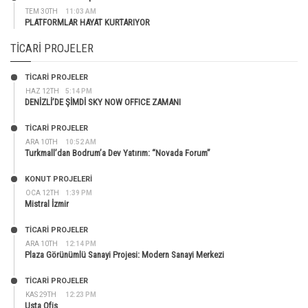
TEM 30TH
11:03 AM
PLATFORMLAR HAYAT KURTARIYOR
TICARI PROJELER
TİCARİ PROJELER
HAZ 12TH
5:14 PM
DENİZLİ’DE ŞİMDİ SKY NOW OFFICE ZAMANI
TİCARİ PROJELER
ARA 10TH
10:52 AM
Turkmall’dan Bodrum’a Dev Yatırım: “Novada Forum”
KONUT PROJELERI
OCA 12TH
1:39 PM
Mistral İzmir
TİCARİ PROJELER
ARA 10TH
12:14 PM
Plaza Görünümlü Sanayi Projesi: Modern Sanayi Merkezi
TİCARİ PROJELER
KAS 29TH
12:23 PM
Usta Ofis