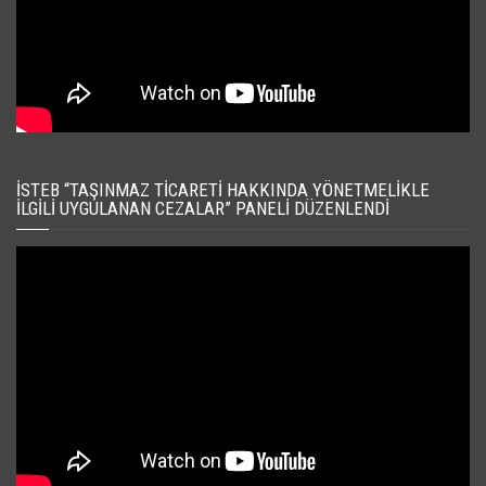
İSTEB “TAŞINMAZ TICARETI HAKKINDA YÖNETMELIKLE
İLGILI UYGULANAN CEZALAR” PANELI DÜZENLENDI