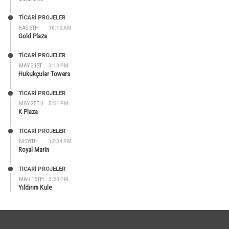
TİCARİ PROJELER
KAS 6TH
10:12 AM
Gold Plaza
TİCARİ PROJELER
MAY 31ST
3:10 PM
Hukukçular Towers
TİCARİ PROJELER
MAY 25TH
5:51 PM
K Plaza
TİCARİ PROJELER
NIS 8TH
12:34 PM
Royal Marin
TİCARİ PROJELER
MAR 16TH
3:30 PM
Yıldırım Kule