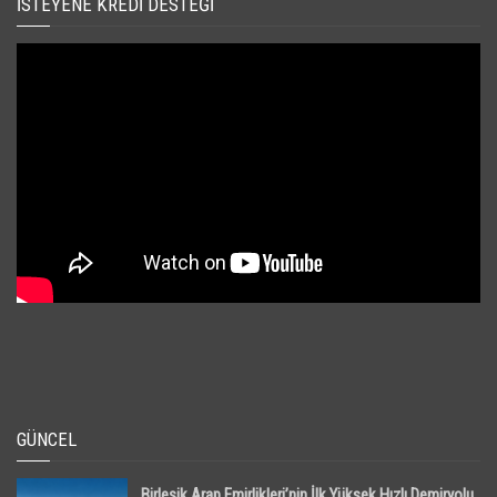
İSTEYENE KREDI DESTEĞI
GÜNCEL
Birleşik Arap Emirlikleri’nin İlk Yüksek Hızlı Demiryolu