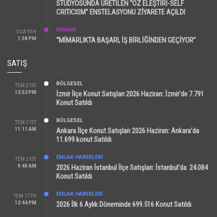
STÜDYOSUNDA ÜRETİLEN “ÖZ ELEŞTİRİ-SELF
CRITICISM” ENSTELASYONU ZİYARETE AÇILDI
MİMARİ
OCA 9TH
1:38 PM
“MİMARLIKTA BAŞARI, İŞ BİRLİĞİNDEN GEÇİYOR”
SATIŞ
BÖLGESEL
TEM 21ST
12:02 PM
İzmir İlçe Konut Satışları 2026 Haziran: İzmir’de 7.791
Konut Satıldı
BÖLGESEL
TEM 21ST
11:11 AM
Ankara İlçe Konut Satışları 2026 Haziran: Ankara’da
11.699 konut Satıldı
EMLAK HABERLERI
TEM 21ST
9:40 AM
2026 Haziran İstanbul İlçe Satışları: İstanbul’da 24.084
Konut Satıldı
EMLAK HABERLERI
TEM 17TH
12:44 PM
2026 İlk 6 Aylık Döneminde 699.516 Konut Satıldı