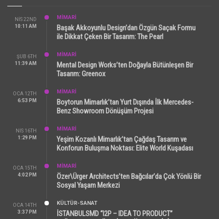
MİMARİ
NIS 22ND
10:11 AM
Başak Akkoyunlu Design’dan Özgün Saçak Formu
ile Dikkat Çeken Bir Tasarım: The Pearl
MİMARİ
ŞUB 6TH
11:39 AM
Mental Design Works’ten Doğayla Bütünleşen Bir
Tasarım: Greenox
MİMARİ
OCA 12TH
6:53 PM
Boytorun Mimarlık’tan Yurt Dışında İlk Mercedes-
Benz Showroom Dönüşüm Projesi
MİMARİ
NIS 16TH
1:29 PM
Yeşim Kozanlı Mimarlık’tan Çağdaş Tasarım ve
Konforun Buluşma Noktası: Elite World Kuşadası
MİMARİ
OCA 15TH
4:02 PM
Özer\Ürger Architects’ten Bağcılar’da Çok Yönlü Bir
Sosyal Yaşam Merkezi
KÜLTÜR-SANAT
OCA 14TH
3:37 PM
İSTANBULSMD “I2P – IDEA TO PRODUCT”