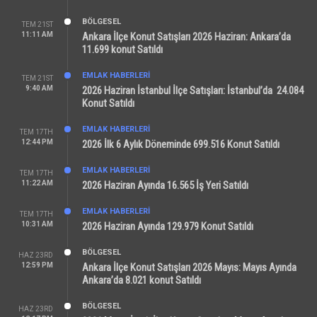
BÖLGESEL
TEM 21ST
11:11 AM
Ankara İlçe Konut Satışları 2026 Haziran: Ankara’da
11.699 konut Satıldı
EMLAK HABERLERI
TEM 21ST
9:40 AM
2026 Haziran İstanbul İlçe Satışları: İstanbul’da 24.084
Konut Satıldı
EMLAK HABERLERI
TEM 17TH
12:44 PM
2026 İlk 6 Aylık Döneminde 699.516 Konut Satıldı
EMLAK HABERLERI
TEM 17TH
11:22 AM
2026 Haziran Ayında 16.565 İş Yeri Satıldı
EMLAK HABERLERI
TEM 17TH
10:31 AM
2026 Haziran Ayında 129.979 Konut Satıldı
BÖLGESEL
HAZ 23RD
12:59 PM
Ankara İlçe Konut Satışları 2026 Mayıs: Mayıs Ayında
Ankara’da 8.021 konut Satıldı
BÖLGESEL
HAZ 23RD