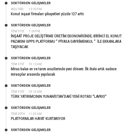
SEKTÖRDEN GELIŞMELER
AĞU 3RD
12:42 PM
Konut inşaat firmaları şikayetleri yüzde 127 arttı
SEKTÖRDEN GELIŞMELER
TEM 31ST
7:24 PM
İNŞAAT PROJE GELİŞTİRME ÜRETİM EKONOMİSİNDE; BİRİNCİ EL KONUT
PAZARINI GPPS PLATFORMU ” PİYASA GAYRİMENKUL ” İLE EKRANLARA
TAŞIYACAK
SEKTÖRDEN GELIŞMELER
TEM 31ST
10:12 AM
Miras kalan ev ve tarım arazilerinde yeni dönem: İlk ihale artık sadece
mirasçılar arasında yapılacak
SEKTÖRDEN GELIŞMELER
TEM 31ST
10:10 AM
TÜRK YATIRIMCININ YUNANİSTAN’DAKİ YENİ ROTASI “LAVRIO”
SEKTÖRDEN GELIŞMELER
TEM 30TH
11:03 AM
PLATFORMLAR HAYAT KURTARIYOR
SEKTÖRDEN GELIŞMELER