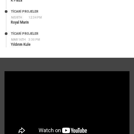
K Plaza
TİCARİ PROJELER
NIS 8TH
12:34 PM
Royal Marin
TİCARİ PROJELER
MAR 16TH
3:30 PM
Yıldırım Kule