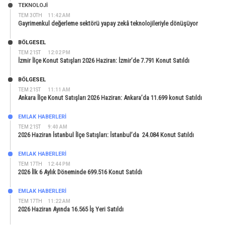
TEKNOLOJİ
TEM 30TH
11:42 AM
Gayrimenkul değerleme sektörü yapay zekâ teknolojileriyle dönüşüyor
BÖLGESEL
TEM 21ST
12:02 PM
İzmir İlçe Konut Satışları 2026 Haziran: İzmir’de 7.791 Konut Satıldı
BÖLGESEL
TEM 21ST
11:11 AM
Ankara İlçe Konut Satışları 2026 Haziran: Ankara’da 11.699 konut Satıldı
EMLAK HABERLERI
TEM 21ST
9:40 AM
2026 Haziran İstanbul İlçe Satışları: İstanbul’da 24.084 Konut Satıldı
EMLAK HABERLERI
TEM 17TH
12:44 PM
2026 İlk 6 Aylık Döneminde 699.516 Konut Satıldı
EMLAK HABERLERI
TEM 17TH
11:22 AM
2026 Haziran Ayında 16.565 İş Yeri Satıldı