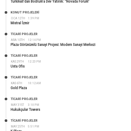
Turkmall’dan Bodrum’a Dev Yatırım: “Novada Forum”
KONUT PROJELERI
OCA 12TH
1:39 PM
Mistral İzmir
TİCARİ PROJELER
ARA 10TH
12:14 PM
Plaza Görünümlü Sanayi Projesi: Modern Sanayi Merkezi
TİCARİ PROJELER
KAS 29TH
12:23 PM
Usta Ofis
TİCARİ PROJELER
KAS 6TH
10:12 AM
Gold Plaza
TİCARİ PROJELER
MAY 31ST
3:10 PM
Hukukçular Towers
TİCARİ PROJELER
MAY 25TH
5:51 PM