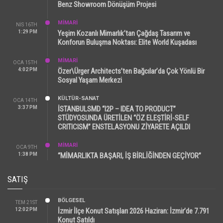
Benz Showroom Dönüşüm Projesi
MİMARİ
NIS 16TH
1:29 PM
Yeşim Kozanlı Mimarlık’tan Çağdaş Tasarım ve
Konforun Buluşma Noktası: Elite World Kuşadası
MİMARİ
OCA 15TH
4:02 PM
Özer\Ürger Architects’ten Bağcılar’da Çok Yönlü Bir
Sosyal Yaşam Merkezi
KÜLTÜR-SANAT
OCA 14TH
3:37 PM
İSTANBULSMD “I2P – IDEA TO PRODUCT”
STÜDYOSUNDA ÜRETİLEN “ÖZ ELEŞTİRİ-SELF
CRITICISM” ENSTELASYONU ZİYARETE AÇILDI
MİMARİ
OCA 9TH
1:38 PM
“MİMARLIKTA BAŞARI, İŞ BİRLİĞİNDEN GEÇİYOR”
SATIŞ
BÖLGESEL
TEM 21ST
12:02 PM
İzmir İlçe Konut Satışları 2026 Haziran: İzmir’de 7.791
Konut Satıldı