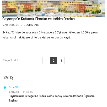
Cityscape'e Katılacak Firmalar ve İndirim Oranları
MART 23RD, 2016 |
0 COMMENTS
İlk kez Türkiye'de yapılacak Cityscape'e 50’yi aşkın ülkeden 1.000’e yakını
yabancı olmak üzere binlerce kişi ve kurum ön kayıt...
Page 2 of 3
1
2
3
SATIŞ
GÜNCEL
AĞU 4TH
11:02 AM
Gayrimenkulün Değerine Giden Yolda Yapay Zeka Ve Robotik Öğrenme
Başlıyor