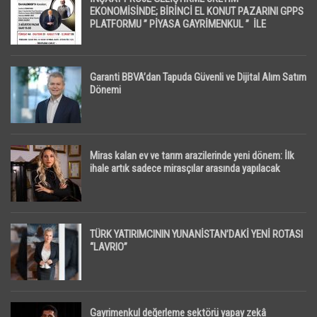
EKONOMİSİNDE; BİRİNCİ EL KONUT PAZARINI GPPS
PLATFORMU ” PİYASA GAYRİMENKUL ” İLE
EKRANLARA TAŞIYACAK
Garanti BBVA’dan Tapuda Güvenli ve Dijital Alım Satım
Dönemi
Miras kalan ev ve tarım arazilerinde yeni dönem: İlk
ihale artık sadece mirasçılar arasında yapılacak
TÜRK YATIRIMCININ YUNANİSTAN’DAKİ YENİ ROTASI
“LAVRIO”
Gayrimenkul değerleme sektörü yapay zekâ