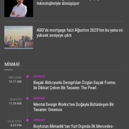
teknolojileriyle dönüşüyor
ABD’de mortgage faizi Ağustos 2025’ten bu yana en
yüksek seviyeye çıktı
MIMARI
MİMARİ
NIS 22ND
10:11 AM
Başak Akkoyunlu Design’dan Özgün Saçak Formu
ile Dikkat Çeken Bir Tasarım: The Pearl
MİMARİ
ŞUB 6TH
11:39 AM
Mental Design Works’ten Doğayla Bütünleşen Bir
Tasarım: Greenox
MİMARİ
OCA 12TH
6:53 PM
Boytorun Mimarlık’tan Yurt Dışında İlk Mercedes-