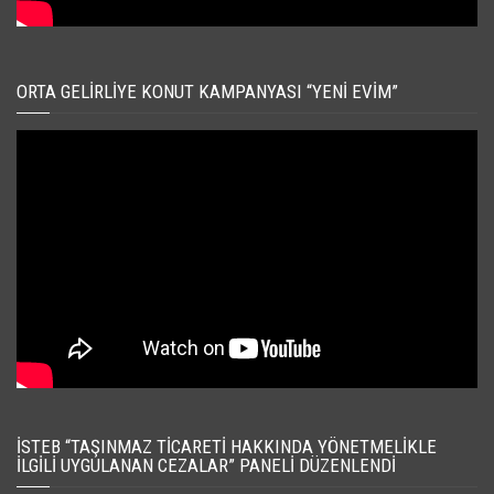
ORTA GELIRLIYE KONUT KAMPANYASI “YENI EVIM”
İSTEB “TAŞINMAZ TICARETI HAKKINDA YÖNETMELIKLE
İLGILI UYGULANAN CEZALAR” PANELI DÜZENLENDI