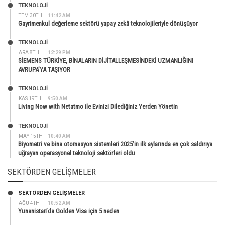
TEKNOLOJİ
TEM 30TH
11:42 AM
Gayrimenkul değerleme sektörü yapay zekâ teknolojileriyle dönüşüyor
TEKNOLOJİ
ARA 8TH
12:29 PM
SİEMENS TÜRKİYE, BİNALARIN DİJİTALLEŞMESİNDEKİ UZMANLIĞINI
AVRUPA’YA TAŞIYOR
TEKNOLOJİ
KAS 19TH
9:50 AM
Living Now with Netatmo ile Evinizi Dilediğiniz Yerden Yönetin
TEKNOLOJİ
MAY 15TH
10:40 AM
Biyometri ve bina otomasyon sistemleri 2025’in ilk aylarında en çok saldırıya
uğrayan operasyonel teknoloji sektörleri oldu
SEKTÖRDEN GELIŞMELER
SEKTÖRDEN GELIŞMELER
AĞU 4TH
10:52 AM
Yunanistan’da Golden Visa için 5 neden