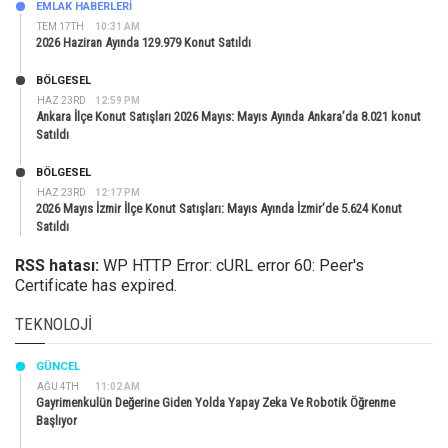
EMLAK HABERLERI
TEM 17TH
10:31 AM
2026 Haziran Ayında 129.979 Konut Satıldı
BÖLGESEL
HAZ 23RD
12:59 PM
Ankara İlçe Konut Satışları 2026 Mayıs: Mayıs Ayında Ankara’da 8.021 konut
Satıldı
BÖLGESEL
HAZ 23RD
12:17 PM
2026 Mayıs İzmir İlçe Konut Satışları: Mayıs Ayında İzmir’de 5.624 Konut
Satıldı
RSS hatası:
WP HTTP Error: cURL error 60: Peer's
Certificate has expired.
TEKNOLOJI
GÜNCEL
AĞU 4TH
11:02 AM
Gayrimenkulün Değerine Giden Yolda Yapay Zeka Ve Robotik Öğrenme
Başlıyor