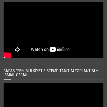
GAPAS “YENI MÜLKIYET SISTEMI” TANITIM TOPLANTISI –
İSMAIL ÖZCAN