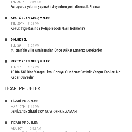
TEM 30TH
10:59 AM
Avrupa’da yatırım yapmak isteyenlere yeni alternatif: Fransa
SEKTÖRDEN GELIŞMELER
TEM 29TH
5:28 PM
Konut Sigortasında Poliçe Bedeli Nasıl Belirlenir?
BÖLGESEL
TEM 29TH
5:24 PM
￼İzmir’de Villa Kiralamadan Önce Dikkat Etmeniz Gerekenler
SEKTÖRDEN GELIŞMELER
TEM 27TH
5:37 PM
10 Bin 545 Bina Yangını Aynı Soruyu Gündeme Getirdi: Yangın Kapıları Ne
Kadar Güvenli?
TICARI PROJELER
TİCARİ PROJELER
HAZ 12TH
5:14 PM
DENİZLİ’DE ŞİMDİ SKY NOW OFFICE ZAMANI
TİCARİ PROJELER
ARA 10TH
10:52 AM