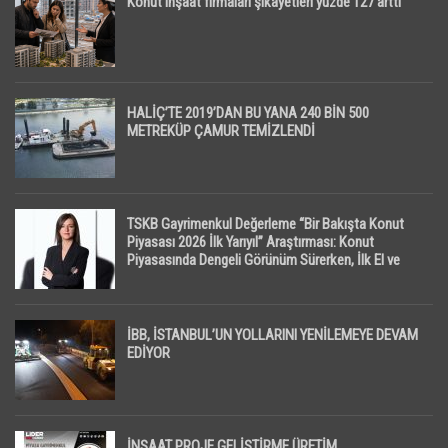
Konut inşaat firmaları şikayetleri yüzde 127 arttı
HALİÇ’TE 2019’DAN BU YANA 240 BİN 500
METREKÜP ÇAMUR TEMİZLENDİ
TSKB Gayrimenkul Değerleme “Bir Bakışta Konut
Piyasası 2026 İlk Yarıyıl” Araştırması: Konut
Piyasasında Dengeli Görünüm Sürerken, İlk El ve
İpotekli Satışlarda Sınırlı Toparlanma Dikkat Çekti
İBB, İSTANBUL’UN YOLLARINI YENİLEMEYE DEVAM
EDİYOR
İNŞAAT PROJE GELİŞTİRME ÜRETİM