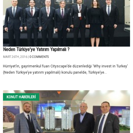
Neden Türkiye'ye Yatırım Yapılmalı ?
MART 26TH, 2016 |
0 COMMENTS
Hürriyet’in, gayrimenkul fuarı Cityscape’de düzenlediği ‘Why invest in Turkey’
(Neden Türkiye’ye yatırım yapılmalı) konulu panelde, Türkiye’ye...
KONUT HABERLERI