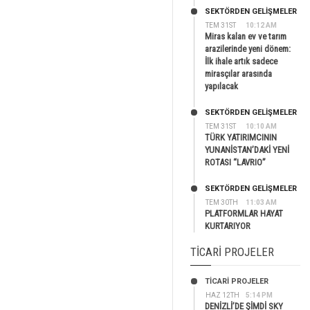
SEKTÖRDEN GELIŞMELER
TEM 31ST
10:12 AM
Miras kalan ev ve tarım
arazilerinde yeni dönem:
İlk ihale artık sadece
mirasçılar arasında
yapılacak
SEKTÖRDEN GELIŞMELER
TEM 31ST
10:10 AM
TÜRK YATIRIMCININ
YUNANİSTAN’DAKİ YENİ
ROTASI “LAVRIO”
SEKTÖRDEN GELIŞMELER
TEM 30TH
11:03 AM
PLATFORMLAR HAYAT
KURTARIYOR
TICARI PROJELER
TİCARİ PROJELER
HAZ 12TH
5:14 PM
DENİZLİ’DE ŞİMDİ SKY