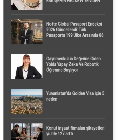
ESKİŞEHİR HALKEVİ YENİDEN
HAYAT BULUYOR
Notte Global Pasaport Endeksi
2026 Güncellendi: Türk
Pasaportu 199 Ülke Arasında 86.
Sırada
Gayrimenkulün Değerine Giden
Yolda Yapay Zeka Ve Robotik
Öğrenme Başlıyor
Yunanistan’da Golden Visa için 5
neden
Konut inşaat firmaları şikayetleri
yüzde 127 arttı