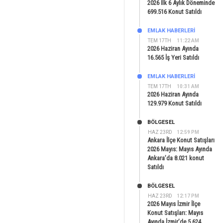
2026 İlk 6 Aylık Döneminde
699.516 Konut Satıldı
EMLAK HABERLERI
TEM 17TH
11:22 AM
2026 Haziran Ayında
16.565 İş Yeri Satıldı
EMLAK HABERLERI
TEM 17TH
10:31 AM
2026 Haziran Ayında
129.979 Konut Satıldı
BÖLGESEL
HAZ 23RD
12:59 PM
Ankara İlçe Konut Satışları
2026 Mayıs: Mayıs Ayında
Ankara’da 8.021 konut
Satıldı
BÖLGESEL
HAZ 23RD
12:17 PM
2026 Mayıs İzmir İlçe
Konut Satışları: Mayıs
Ayında İzmir’de 5.624