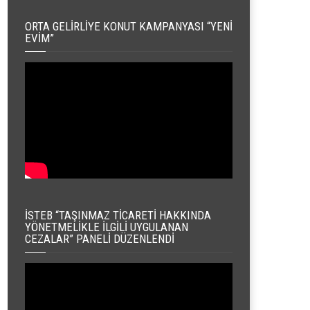
ORTA GELIRLIYE KONUT KAMPANYASI “YENI
EVIM”
İSTEB “TAŞINMAZ TICARETI HAKKINDA
YÖNETMELIKLE İLGILI UYGULANAN
CEZALAR” PANELI DÜZENLENDI