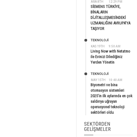
ARA 8TH
12:29 PM
SİEMENS TÜRKİYE,
BİNALARIN
DİJİTALLEŞMESİNDEKİ
UZMANLIĞINI AVRUPA’YA
TAŞIYOR
TEKNOLOJİ
KAS 19TH
9:50 AM
Living Now with Netatmo
ile Evinizi Dilediğiniz
Yerden Yönetin
TEKNOLOJİ
MAY 15TH
10:40 AM
Biyometri ve bina
otomasyon sistemleri
2025’in ilk aylarında en çok
saldırıya uğrayan
operasyonel teknoloji
sektörleri oldu
SEKTÖRDEN
GELIŞMELER