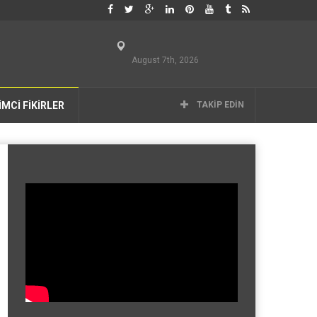
August 7th, 2026
İMCİ FİKİRLER
TAKIP EDIN