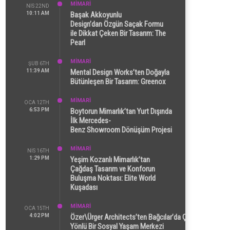
MİMARİ
NIS 22ND
10:11 AM
Başak Akkoyunlu
Design’dan Özgün Saçak Formu
ile Dikkat Çeken Bir Tasarım: The
Pearl
MİMARİ
ŞUB 6TH
11:39 AM
Mental Design Works’ten Doğayla
Bütünleşen Bir Tasarım: Greenox
MİMARİ
OCA 12TH
6:53 PM
Boytorun Mimarlık’tan Yurt Dışında
İlk Mercedes-
Benz Showroom Dönüşüm Projesi
MİMARİ
NIS 16TH
1:29 PM
Yeşim Kozanlı Mimarlık’tan
Çağdaş Tasarım ve Konforun
Buluşma Noktası: Elite World
Kuşadası
MİMARİ
OCA 15TH
4:02 PM
Özer\Ürger Architects’ten Bağcılar’da Çok
Yönlü Bir Sosyal Yaşam Merkezi