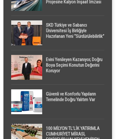
Projesine Kalyon İnşaat İmzası
SKD Türkiye ve Sabancı
Üniversitesi İş Birliğiyle
Hazırlanan Yeni “Sürdürülebilirlik”
Tanımı TDK Genel Türkçe
Sözlük’e Girdi
Evini Yenileyen Kazanıyor, Doğru
Boya Seçimi Konutun Değerini
Koruyor
Güvenli ve Konforlu Yapıların
Temelinde Doğru Yalıtım Var
100 MİLYON TL’LİK YATIRIMLA
CUMHURİYET MİRASI,