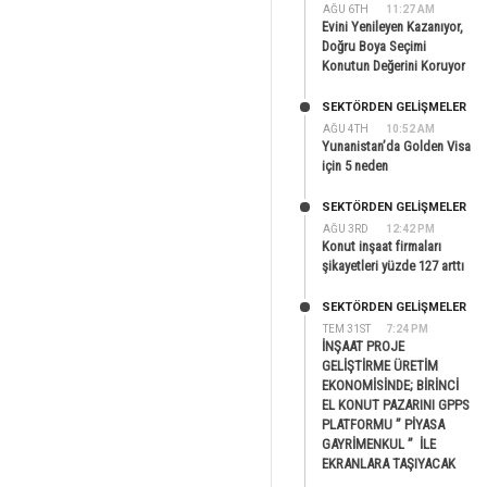
AĞU 6TH
11:27 AM
Evini Yenileyen Kazanıyor,
Doğru Boya Seçimi
Konutun Değerini Koruyor
SEKTÖRDEN GELIŞMELER
AĞU 4TH
10:52 AM
Yunanistan’da Golden Visa
için 5 neden
SEKTÖRDEN GELIŞMELER
AĞU 3RD
12:42 PM
Konut inşaat firmaları
şikayetleri yüzde 127 arttı
SEKTÖRDEN GELIŞMELER
TEM 31ST
7:24 PM
İNŞAAT PROJE
GELİŞTİRME ÜRETİM
EKONOMİSİNDE; BİRİNCİ
EL KONUT PAZARINI GPPS
PLATFORMU ” PİYASA
GAYRİMENKUL ” İLE
EKRANLARA TAŞIYACAK