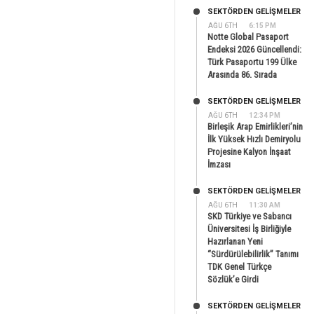
SEKTÖRDEN GELIŞMELER
AĞU 6TH
6:15 PM
Notte Global Pasaport
Endeksi 2026 Güncellendi:
Türk Pasaportu 199 Ülke
Arasında 86. Sırada
SEKTÖRDEN GELIŞMELER
AĞU 6TH
12:34 PM
Birleşik Arap Emirlikleri’nin
İlk Yüksek Hızlı Demiryolu
Projesine Kalyon İnşaat
İmzası
SEKTÖRDEN GELIŞMELER
AĞU 6TH
11:30 AM
SKD Türkiye ve Sabancı
Üniversitesi İş Birliğiyle
Hazırlanan Yeni
“Sürdürülebilirlik” Tanımı
TDK Genel Türkçe
Sözlük’e Girdi
SEKTÖRDEN GELIŞMELER