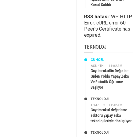
Konut Satıldı
RSS hatası:
WP HTTP
Error: cURL error 60:
Peer's Certificate has
expired.
TEKNOLOJI
GÜNCEL
AĞU 4TH
11:02 AM
Gayrimenkulün Değerine
Giden Yolda Yapay Zeka
Ve Robotik Öğrenme
Başlıyor
TEKNOLOJİ
TEM 30TH
11:42 AM
Gayrimenkul değerleme
sektörü yapay zekâ
teknolojileriyle dönüşüyor
TEKNOLOJİ