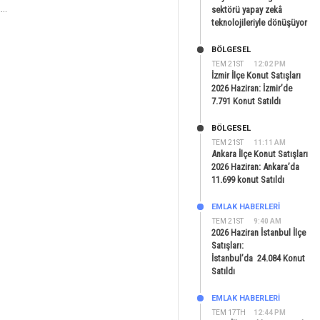
..
sektörü yapay zekâ
teknolojileriyle dönüşüyor
BÖLGESEL
TEM 21ST
12:02 PM
İzmir İlçe Konut Satışları
2026 Haziran: İzmir’de
7.791 Konut Satıldı
BÖLGESEL
TEM 21ST
11:11 AM
Ankara İlçe Konut Satışları
2026 Haziran: Ankara’da
11.699 konut Satıldı
EMLAK HABERLERI
TEM 21ST
9:40 AM
2026 Haziran İstanbul İlçe
Satışları:
İstanbul’da 24.084 Konut
Satıldı
EMLAK HABERLERI
TEM 17TH
12:44 PM