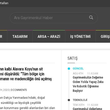
talları
AR
TASARIM
ARSA – ARAZİ
İŞ YÖNETİMİ
GİRİŞ
SATIŞ
nın kalbi Alavara Koyu’nun sit
GÜNCEL
si düşürüldü: “Tüm bölge için
AĞU 4TH
11:02 AM
Gayrimenkulün Değerine
şmanın ve madenciliğin önü açılmış
Giden Yolda Yapay Zeka
Ve Robotik Öğrenme
H, 2020 |
0 COMMENTS
Başlıyor
ın Datça Yarımadası’ndaki, doğal
TEKNOLOJİ
sürekliliği ve biyolojik çeşitlilik
TEM 30TH
11:42 AM
an korunması gerekli alanlardan biri olan
Gayrimenkul değerleme