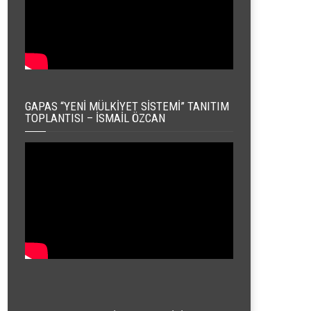
GAPAS “YENI MÜLKIYET SISTEMI” TANITIM
TOPLANTISI – İSMAIL ÖZCAN