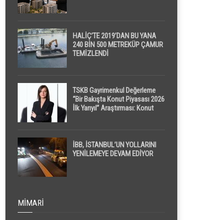
HALİÇ’TE 2019’DAN BU YANA
240 BİN 500 METREKÜP ÇAMUR
TEMİZLENDİ
TSKB Gayrimenkul Değerleme
“Bir Bakışta Konut Piyasası 2026
İlk Yarıyıl” Araştırması: Konut
Piyasasında Dengeli Görünüm
Sürerken, İlk El ve İpotekli
Satışlarda Sınırlı Toparlanma
Dikkat Çekti
İBB, İSTANBUL’UN YOLLARINI
YENİLEMEYE DEVAM EDİYOR
MIMARI