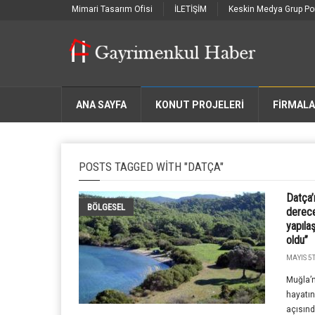
Mimari Tasarım Ofisi
İLETİŞİM
Keskin Medya Grup Por
ANA SAYFA
KONUT PROJELERİ
FIRMAL
POSTS TAGGED WITH "DATÇA"
Datça’
BÖLGESEL
derece
yapıla
oldu”
MAYIS 5T
Muğla’n
hayatın 
açısınd