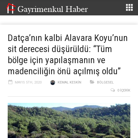
Datça’nın kalbi Alavara Koyu’nun
sit derecesi düşürüldü: “Tüm
bölge için yapılaşmanın ve
madenciliğin önü açılmış oldu”
MAYIS 5TH, 2020
KEMAL KESKIN
BÖLGESEL
0 İÇERIK