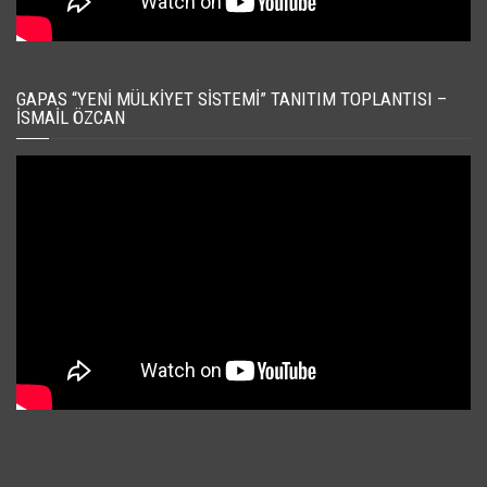
GAPAS “YENI MÜLKIYET SISTEMI” TANITIM TOPLANTISI –
İSMAIL ÖZCAN