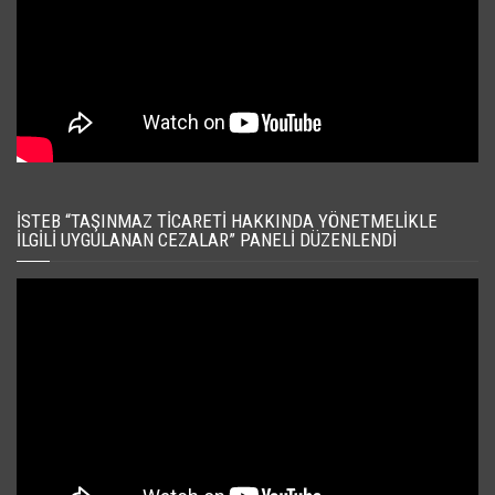
İSTEB “TAŞINMAZ TICARETI HAKKINDA YÖNETMELIKLE
İLGILI UYGULANAN CEZALAR” PANELI DÜZENLENDI