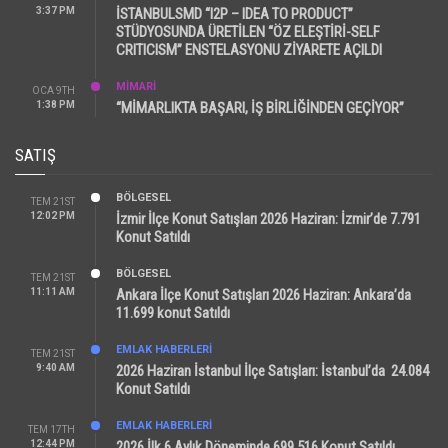
3:37 PM
İSTANBULSMD “I2P – IDEA TO PRODUCT”
STÜDYOSUNDA ÜRETİLEN “ÖZ ELEŞTİRİ-SELF
CRITICISM” ENSTELASYONU ZİYARETE AÇILDI
MİMARİ
OCA 9TH
1:38 PM
“MİMARLIKTA BAŞARI, İŞ BİRLİĞİNDEN GEÇİYOR”
SATIŞ
BÖLGESEL
TEM 21ST
12:02 PM
İzmir İlçe Konut Satışları 2026 Haziran: İzmir’de 7.791
Konut Satıldı
BÖLGESEL
TEM 21ST
11:11 AM
Ankara İlçe Konut Satışları 2026 Haziran: Ankara’da
11.699 konut Satıldı
EMLAK HABERLERI
TEM 21ST
9:40 AM
2026 Haziran İstanbul İlçe Satışları: İstanbul’da 24.084
Konut Satıldı
EMLAK HABERLERI
TEM 17TH
12:44 PM
2026 İlk 6 Aylık Döneminde 699.516 Konut Satıldı