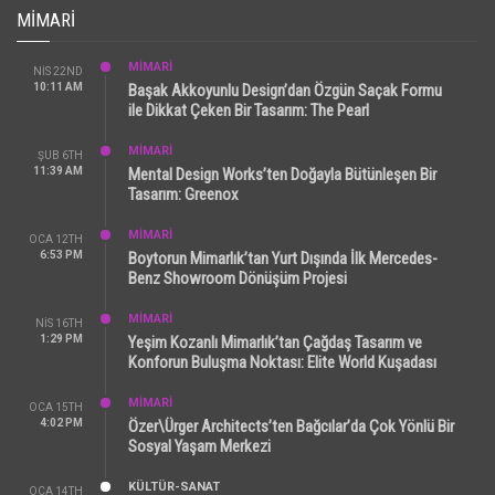
MIMARI
MİMARİ
NIS 22ND
10:11 AM
Başak Akkoyunlu Design’dan Özgün Saçak Formu
ile Dikkat Çeken Bir Tasarım: The Pearl
MİMARİ
ŞUB 6TH
11:39 AM
Mental Design Works’ten Doğayla Bütünleşen Bir
Tasarım: Greenox
MİMARİ
OCA 12TH
6:53 PM
Boytorun Mimarlık’tan Yurt Dışında İlk Mercedes-
Benz Showroom Dönüşüm Projesi
MİMARİ
NIS 16TH
1:29 PM
Yeşim Kozanlı Mimarlık’tan Çağdaş Tasarım ve
Konforun Buluşma Noktası: Elite World Kuşadası
MİMARİ
OCA 15TH
4:02 PM
Özer\Ürger Architects’ten Bağcılar’da Çok Yönlü Bir
Sosyal Yaşam Merkezi
KÜLTÜR-SANAT
OCA 14TH