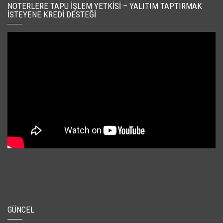
NOTERLERE TAPU İŞLEM YETKISI – YALITIM TAPTIRMAK
İSTEYENE KREDI DESTEĞI
GÜNCEL