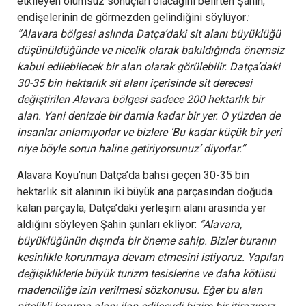
etkileyen olumsuz sonuçları olacağını belirten Şahin,
endişelerinin de görmezden gelindiğini söylüyor
:
“Alavara bölgesi aslında Datça’daki sit alanı büyüklüğü
düşünüldüğünde ve nicelik olarak bakıldığında önemsiz
kabul edilebilecek bir alan olarak görülebilir. Datça’daki
30-35 bin hektarlık sit alanı içerisinde sit derecesi
değiştirilen Alavara bölgesi sadece 200 hektarlık bir
alan. Yani denizde bir damla kadar bir yer. O yüzden de
insanlar anlamıyorlar ve bizlere ‘Bu kadar küçük bir yeri
niye böyle sorun haline getiriyorsunuz’ diyorlar.”
Alavara Koyu’nun Datça’da bahsi geçen 30-35 bin
hektarlık sit alanının iki büyük ana parçasından doğuda
kalan parçayla, Datça’daki yerleşim alanı arasında yer
aldığını söyleyen Şahin şunları ekliyor:
“Alavara,
büyüklüğünün dışında bir öneme sahip. Bizler buranın
kesinlikle korunmaya devam etmesini istiyoruz. Yapılan
değişikliklerle büyük turizm tesislerine ve daha kötüsü
madenciliğe izin verilmesi sözkonusu. Eğer bu alan