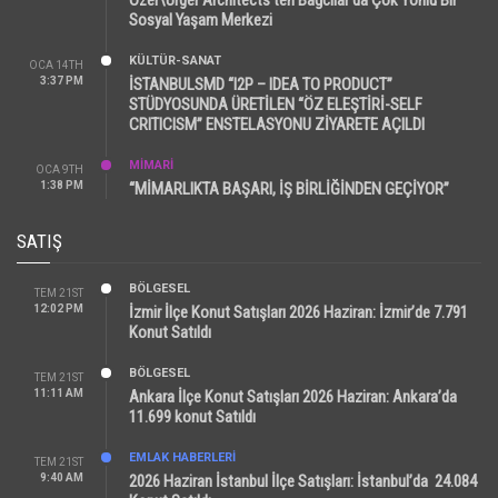
Sosyal Yaşam Merkezi
KÜLTÜR-SANAT
OCA 14TH
3:37 PM
İSTANBULSMD “I2P – IDEA TO PRODUCT”
STÜDYOSUNDA ÜRETİLEN “ÖZ ELEŞTİRİ-SELF
CRITICISM” ENSTELASYONU ZİYARETE AÇILDI
MİMARİ
OCA 9TH
1:38 PM
“MİMARLIKTA BAŞARI, İŞ BİRLİĞİNDEN GEÇİYOR”
SATIŞ
BÖLGESEL
TEM 21ST
12:02 PM
İzmir İlçe Konut Satışları 2026 Haziran: İzmir’de 7.791
Konut Satıldı
BÖLGESEL
TEM 21ST
11:11 AM
Ankara İlçe Konut Satışları 2026 Haziran: Ankara’da
11.699 konut Satıldı
EMLAK HABERLERI
TEM 21ST
9:40 AM
2026 Haziran İstanbul İlçe Satışları: İstanbul’da 24.084