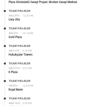
Plaza Görünümlü Sanayi Projesi: Modern Sanayi Merkezi
TİCARİ PROJELER
KAS 29TH
12:23 PM
Usta Ofis
TİCARİ PROJELER
KAS 6TH
10:12 AM
Gold Plaza
TİCARİ PROJELER
MAY 31ST
3:10 PM
Hukukçular Towers
TİCARİ PROJELER
MAY 25TH
5:51 PM
K Plaza
TİCARİ PROJELER
NIS 8TH
12:34 PM
Royal Marin
TİCARİ PROJELER
MAR 16TH
3:30 PM