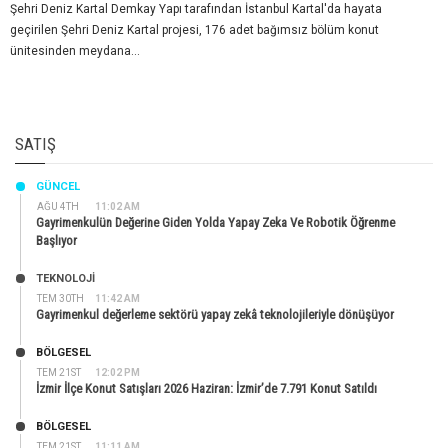
Şehri Deniz Kartal Demkay Yapı tarafından İstanbul Kartal'da hayata
geçirilen Şehri Deniz Kartal projesi, 176 adet bağımsız bölüm konut
ünitesinden meydana...
SATIŞ
GÜNCEL
AĞU 4TH
11:02 AM
Gayrimenkulün Değerine Giden Yolda Yapay Zeka Ve Robotik Öğrenme
Başlıyor
TEKNOLOJİ
TEM 30TH
11:42 AM
Gayrimenkul değerleme sektörü yapay zekâ teknolojileriyle dönüşüyor
BÖLGESEL
TEM 21ST
12:02 PM
İzmir İlçe Konut Satışları 2026 Haziran: İzmir’de 7.791 Konut Satıldı
BÖLGESEL
TEM 21ST
11:11 AM