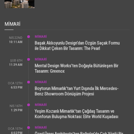
MIMARI
MİMARİ
NIS 22ND
10:11 AM
Başak Akkoyunlu Design’dan Özgün Saçak Formu
ile Dikkat Çeken Bir Tasarım: The Pearl
MİMARİ
ŞUB 6TH
11:39 AM
Mental Design Works’ten Doğayla Bütünleşen Bir
Tasarım: Greenox
MİMARİ
OCA 12TH
6:53 PM
Boytorun Mimarlık’tan Yurt Dışında İlk Mercedes-
Benz Showroom Dönüşüm Projesi
MİMARİ
NIS 16TH
1:29 PM
Yeşim Kozanlı Mimarlık’tan Çağdaş Tasarım ve
Konforun Buluşma Noktası: Elite World Kuşadası
MİMARİ
OCA 15TH
4:02 PM
Özer\Ürger Architects’ten Bağcılar’da Çok Yönlü Bir