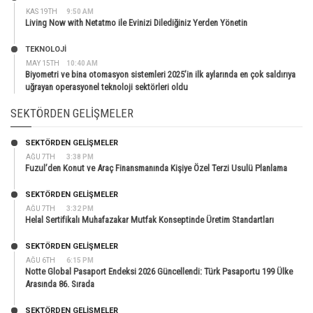
KAS 19TH
9:50 AM
Living Now with Netatmo ile Evinizi Dilediğiniz Yerden Yönetin
TEKNOLOJİ
MAY 15TH
10:40 AM
Biyometri ve bina otomasyon sistemleri 2025’in ilk aylarında en çok saldırıya
uğrayan operasyonel teknoloji sektörleri oldu
SEKTÖRDEN GELIŞMELER
SEKTÖRDEN GELIŞMELER
AĞU 7TH
3:38 PM
Fuzul’den Konut ve Araç Finansmanında Kişiye Özel Terzi Usulü Planlama
SEKTÖRDEN GELIŞMELER
AĞU 7TH
3:32 PM
Helal Sertifikalı Muhafazakar Mutfak Konseptinde Üretim Standartları
SEKTÖRDEN GELIŞMELER
AĞU 6TH
6:15 PM
Notte Global Pasaport Endeksi 2026 Güncellendi: Türk Pasaportu 199 Ülke
Arasında 86. Sırada
SEKTÖRDEN GELIŞMELER