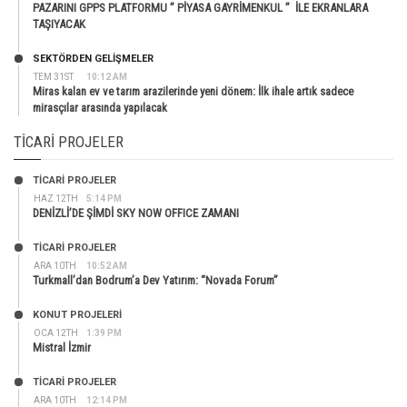
PAZARINI GPPS PLATFORMU ” PİYASA GAYRİMENKUL ” İLE EKRANLARA
TAŞIYACAK
SEKTÖRDEN GELIŞMELER
TEM 31ST
10:12 AM
Miras kalan ev ve tarım arazilerinde yeni dönem: İlk ihale artık sadece
mirasçılar arasında yapılacak
TICARI PROJELER
TİCARİ PROJELER
HAZ 12TH
5:14 PM
DENİZLİ’DE ŞİMDİ SKY NOW OFFICE ZAMANI
TİCARİ PROJELER
ARA 10TH
10:52 AM
Turkmall’dan Bodrum’a Dev Yatırım: “Novada Forum”
KONUT PROJELERI
OCA 12TH
1:39 PM
Mistral İzmir
TİCARİ PROJELER
ARA 10TH
12:14 PM