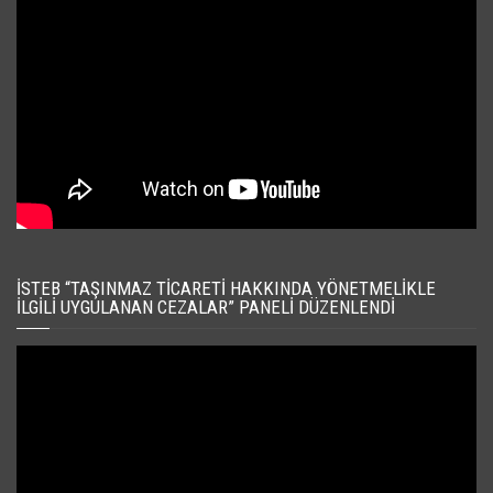
İSTEB “TAŞINMAZ TICARETI HAKKINDA YÖNETMELIKLE
İLGILI UYGULANAN CEZALAR” PANELI DÜZENLENDI