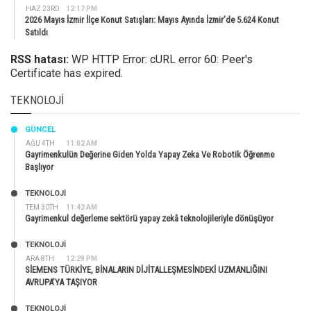
HAZ 23RD
12:17 PM
2026 Mayıs İzmir İlçe Konut Satışları: Mayıs Ayında İzmir’de 5.624 Konut
Satıldı
RSS hatası:
WP HTTP Error: cURL error 60: Peer's
Certificate has expired.
TEKNOLOJI
GÜNCEL
AĞU 4TH
11:02 AM
Gayrimenkulün Değerine Giden Yolda Yapay Zeka Ve Robotik Öğrenme
Başlıyor
TEKNOLOJİ
TEM 30TH
11:42 AM
Gayrimenkul değerleme sektörü yapay zekâ teknolojileriyle dönüşüyor
TEKNOLOJİ
ARA 8TH
12:29 PM
SİEMENS TÜRKİYE, BİNALARIN DİJİTALLEŞMESİNDEKİ UZMANLIĞINI
AVRUPA’YA TAŞIYOR
TEKNOLOJİ