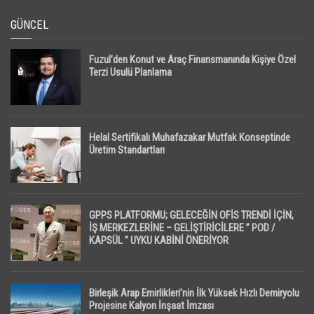
GÜNCEL
Fuzul’den Konut ve Araç Finansmanında Kişiye Özel
Terzi Usulü Planlama
Helal Sertifikalı Muhafazakar Mutfak Konseptinde
Üretim Standartları
GPPS PLATFORMU; GELECEĞİN OFİS TRENDİ İÇİN,
İŞ MERKEZLERİNE – GELİŞTİRİCİLERE ” POD /
KAPSÜL ” UYKU KABİNİ ÖNERİYOR
Birleşik Arap Emirlikleri’nin İlk Yüksek Hızlı Demiryolu
Projesine Kalyon İnşaat İmzası