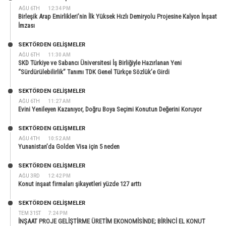
AĞU 6TH
12:34 PM
Birleşik Arap Emirlikleri’nin İlk Yüksek Hızlı Demiryolu Projesine Kalyon İnşaat
İmzası
SEKTÖRDEN GELIŞMELER
AĞU 6TH
11:30 AM
SKD Türkiye ve Sabancı Üniversitesi İş Birliğiyle Hazırlanan Yeni
“Sürdürülebilirlik” Tanımı TDK Genel Türkçe Sözlük’e Girdi
SEKTÖRDEN GELIŞMELER
AĞU 6TH
11:27 AM
Evini Yenileyen Kazanıyor, Doğru Boya Seçimi Konutun Değerini Koruyor
SEKTÖRDEN GELIŞMELER
AĞU 4TH
10:52 AM
Yunanistan’da Golden Visa için 5 neden
SEKTÖRDEN GELIŞMELER
AĞU 3RD
12:42 PM
Konut inşaat firmaları şikayetleri yüzde 127 arttı
SEKTÖRDEN GELIŞMELER
TEM 31ST
7:24 PM
İNŞAAT PROJE GELİŞTİRME ÜRETİM EKONOMİSİNDE; BİRİNCİ EL KONUT