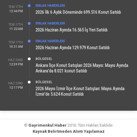
EMLAK HABERLERI
TEM 17TH
12:44 PM
2026 İlk 6 Aylık Döneminde 699.516 Konut Satıldı
EMLAK HABERLERI
TEM 17TH
11:22 AM
2026 Haziran Ayında 16.565 İş Yeri Satıldı
EMLAK HABERLERI
TEM 17TH
10:31 AM
2026 Haziran Ayında 129.979 Konut Satıldı
BÖLGESEL
HAZ 23RD
12:59 PM
Ankara İlçe Konut Satışları 2026 Mayıs: Mayıs Ayında
Ankara’da 8.021 konut Satıldı
BÖLGESEL
HAZ 23RD
12:17 PM
2026 Mayıs İzmir İlçe Konut Satışları: Mayıs Ayında
İzmir’de 5.624 Konut Satıldı
©
Gayrimenkul Haber
2016. Tüm Hakları Saklıdır.
Kaynak Belirtmeden Alıntı Yapılamaz