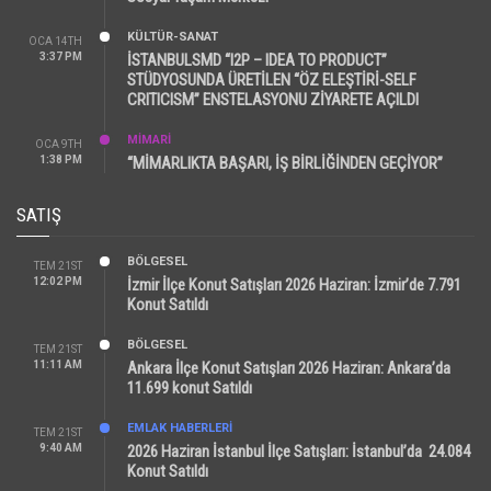
KÜLTÜR-SANAT
OCA 14TH
3:37 PM
İSTANBULSMD “I2P – IDEA TO PRODUCT”
STÜDYOSUNDA ÜRETİLEN “ÖZ ELEŞTİRİ-SELF
CRITICISM” ENSTELASYONU ZİYARETE AÇILDI
MİMARİ
OCA 9TH
1:38 PM
“MİMARLIKTA BAŞARI, İŞ BİRLİĞİNDEN GEÇİYOR”
SATIŞ
BÖLGESEL
TEM 21ST
12:02 PM
İzmir İlçe Konut Satışları 2026 Haziran: İzmir’de 7.791
Konut Satıldı
BÖLGESEL
TEM 21ST
11:11 AM
Ankara İlçe Konut Satışları 2026 Haziran: Ankara’da
11.699 konut Satıldı
EMLAK HABERLERI
TEM 21ST
9:40 AM
2026 Haziran İstanbul İlçe Satışları: İstanbul’da 24.084
Konut Satıldı