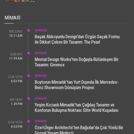
MIMARI
MİMARİ
NIS 22ND
10:11 AM
Başak Akkoyunlu Design’dan Özgün Saçak Formu
ile Dikkat Çeken Bir Tasarım: The Pearl
MİMARİ
ŞUB 6TH
11:39 AM
Mental Design Works’ten Doğayla Bütünleşen Bir
Tasarım: Greenox
MİMARİ
OCA 12TH
6:53 PM
Boytorun Mimarlık’tan Yurt Dışında İlk Mercedes-
Benz Showroom Dönüşüm Projesi
MİMARİ
NIS 16TH
1:29 PM
Yeşim Kozanlı Mimarlık’tan Çağdaş Tasarım ve
Konforun Buluşma Noktası: Elite World Kuşadası
MİMARİ
OCA 15TH
4:02 PM
Özer\Ürger Architects’ten Bağcılar’da Çok Yönlü Bir
Sosyal Yaşam Merkezi