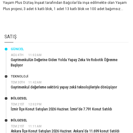
Yaşam Plus Diztaş İnşaat tarafından Bağcılar’da inşa edilmekte olan Yaşam
Plus projesi; 3 adet 6 katlı blok, 1 adet 13 katlı blok ve 100 adet bağımsız...
SATIŞ
GÜNCEL
AĞU 4TH
11:02 AM
Gayrimenkulün Değerine Giden Yolda Yapay Zeka Ve Robotik Öğrenme
Başlıyor
TEKNOLOJİ
TEM 30TH
11:42 AM
Gayrimenkul değerleme sektörü yapay zekâ teknolojileriyle dönüşüyor
BÖLGESEL
TEM 21ST
12:02 PM
İzmir İlçe Konut Satışları 2026 Haziran: İzmir’de 7.791 Konut Satıldı
BÖLGESEL
TEM 21ST
11:11 AM
Ankara İlçe Konut Satışları 2026 Haziran: Ankara’da 11.699 konut Satıldı