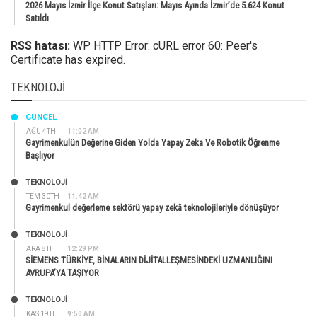
2026 Mayıs İzmir İlçe Konut Satışları: Mayıs Ayında İzmir’de 5.624 Konut
Satıldı
RSS hatası:
WP HTTP Error: cURL error 60: Peer's
Certificate has expired.
TEKNOLOJI
GÜNCEL
AĞU 4TH
11:02 AM
Gayrimenkulün Değerine Giden Yolda Yapay Zeka Ve Robotik Öğrenme
Başlıyor
TEKNOLOJİ
TEM 30TH
11:42 AM
Gayrimenkul değerleme sektörü yapay zekâ teknolojileriyle dönüşüyor
TEKNOLOJİ
ARA 8TH
12:29 PM
SİEMENS TÜRKİYE, BİNALARIN DİJİTALLEŞMESİNDEKİ UZMANLIĞINI
AVRUPA’YA TAŞIYOR
TEKNOLOJİ
KAS 19TH
9:50 AM