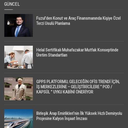
GÜNCEL
Fuzul’den Konut ve Araç Finansmanında Kişiye Özel
Terzi Usulü Planlama
Helal Sertifikalı Muhafazakar Mutfak Konseptinde
Üretim Standartları
GPPS PLATFORMU; GELECEĞİN OFİS TRENDİ İÇİN,
İŞ MERKEZLERİNE – GELİŞTİRİCİLERE ” POD /
KAPSÜL ” UYKU KABİNİ ÖNERİYOR
Birleşik Arap Emirlikleri’nin İlk Yüksek Hızlı Demiryolu
Projesine Kalyon İnşaat İmzası