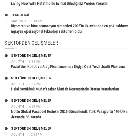
Living Now with Netatmo ile Evinizi Dilediğiniz Yerden Yönetin
TEKNOLOJİ
MAY 15TH
10:40 AM
Biyometri ve bina otomasyon sistemleri 2025’in ilk aylarında en çok saldırıya
uğrayan operasyonel teknoloji sektörleri oldu
SEKTÖRDEN GELIŞMELER
SEKTÖRDEN GELIŞMELER
AĞU 7TH
3:38 PM
Fuzul’den Konut ve Araç Finansmanında Kişiye Özel Terzi Usulü Planlama
SEKTÖRDEN GELIŞMELER
AĞU 7TH
3:32 PM
Helal Sertifikalı Muhafazakar Mutfak Konseptinde Üretim Standartları
SEKTÖRDEN GELIŞMELER
AĞU 6TH
6:15 PM
Notte Global Pasaport Endeksi 2026 Güncellendi: Türk Pasaportu 199 Ülke
Arasında 86. Sırada
SEKTÖRDEN GELIŞMELER
AĞU 6TH
12:34 PM