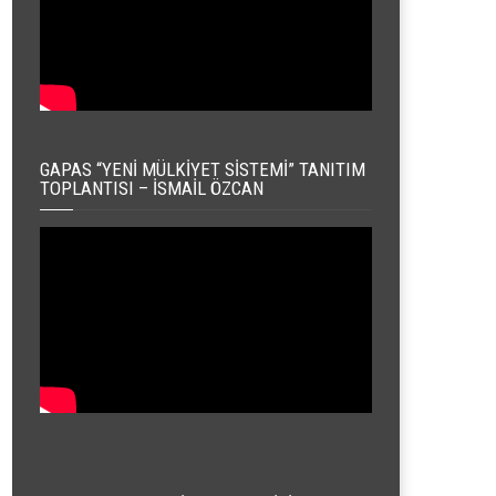
GAPAS “YENI MÜLKIYET SISTEMI” TANITIM
TOPLANTISI – İSMAIL ÖZCAN