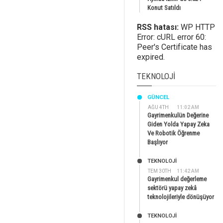
Konut Satıldı
RSS hatası:
WP HTTP
Error: cURL error 60:
Peer's Certificate has
expired.
TEKNOLOJI
GÜNCEL
AĞU 4TH
11:02 AM
Gayrimenkulün Değerine
Giden Yolda Yapay Zeka
Ve Robotik Öğrenme
Başlıyor
TEKNOLOJİ
TEM 30TH
11:42 AM
Gayrimenkul değerleme
sektörü yapay zekâ
teknolojileriyle dönüşüyor
TEKNOLOJİ