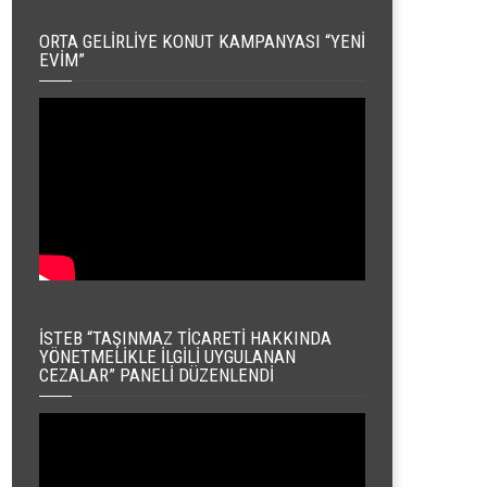
ORTA GELIRLIYE KONUT KAMPANYASI “YENI
EVIM”
İSTEB “TAŞINMAZ TICARETI HAKKINDA
YÖNETMELIKLE İLGILI UYGULANAN
CEZALAR” PANELI DÜZENLENDI