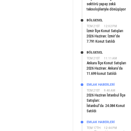
sektörü yapay zekâ
teknolojileriyle dönüşüyor
BÖLGESEL
TEM 21ST
12:02 PM
İzmir İlçe Konut Satışları
2026 Haziran: İzmir’de
7.791 Konut Satıldı
BÖLGESEL
TEM 21ST
11:11 AM
Ankara İlçe Konut Satışları
2026 Haziran: Ankara’da
11.699 konut Satıldı
EMLAK HABERLERI
TEM 21ST
9:40 AM
2026 Haziran İstanbul İlçe
Satışları:
İstanbul’da 24.084 Konut
Satıldı
EMLAK HABERLERI
TEM 17TH
12:44 PM