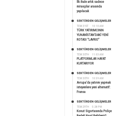
İlk ihale artık sadece
mirasçılar arasında
yapılacak
SEKTÖRDEN GELIŞMELER
TEM 31ST
10:10 AM
TÜRK YATIRIMCININ
YUNANİSTAN’DAKİ YENİ
ROTASI “LAVRIO”
SEKTÖRDEN GELIŞMELER
TEM 30TH
11:03 AM
PLATFORMLAR HAYAT
KURTARIYOR
SEKTÖRDEN GELIŞMELER
TEM 30TH
10:59 AM
Avrupa’da yatırım yapmak
isteyenlere yeni alternatif:
Fransa
SEKTÖRDEN GELIŞMELER
TEM 29TH
5:28 PM
Konut Sigortasında Poliçe
Bedeli Nasıl Belirlenir?