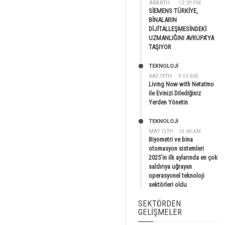
ARA 8TH
12:29 PM
SİEMENS TÜRKİYE,
BİNALARIN
DİJİTALLEŞMESİNDEKİ
UZMANLIĞINI AVRUPA’YA
TAŞIYOR
TEKNOLOJİ
KAS 19TH
9:50 AM
Living Now with Netatmo
ile Evinizi Dilediğiniz
Yerden Yönetin
TEKNOLOJİ
MAY 15TH
10:40 AM
Biyometri ve bina
otomasyon sistemleri
2025’in ilk aylarında en çok
saldırıya uğrayan
operasyonel teknoloji
sektörleri oldu
SEKTÖRDEN
GELIŞMELER