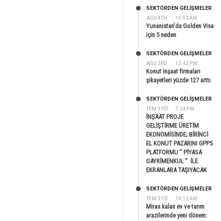
SEKTÖRDEN GELIŞMELER
AĞU 4TH
10:52 AM
Yunanistan’da Golden Visa
için 5 neden
SEKTÖRDEN GELIŞMELER
AĞU 3RD
12:42 PM
Konut inşaat firmaları
şikayetleri yüzde 127 arttı
SEKTÖRDEN GELIŞMELER
TEM 31ST
7:24 PM
İNŞAAT PROJE
GELİŞTİRME ÜRETİM
EKONOMİSİNDE; BİRİNCİ
EL KONUT PAZARINI GPPS
PLATFORMU ” PİYASA
GAYRİMENKUL ” İLE
EKRANLARA TAŞIYACAK
SEKTÖRDEN GELIŞMELER
TEM 31ST
10:12 AM
Miras kalan ev ve tarım
arazilerinde yeni dönem: