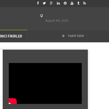
August 6th, 2026
İMCİ FİKİRLER
TAKIP EDIN