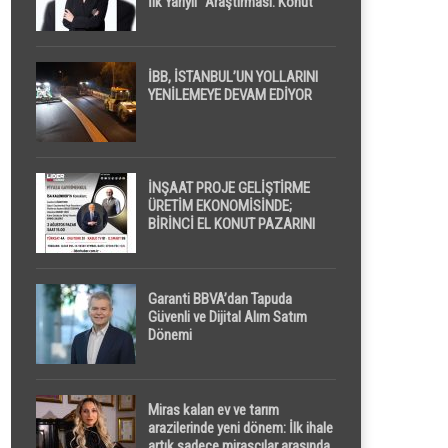
İlk Yarıyıl” Araştırması: Konut
Piyasasında Dengeli Görünüm
Sürerken, İlk El ve İpotekli
Satışlarda Sınırlı Toparlanma
Dikkat Çekti
İBB, İSTANBUL’UN YOLLARINI
YENİLEMEYE DEVAM EDİYOR
İNŞAAT PROJE GELİŞTİRME
ÜRETİM EKONOMİSİNDE;
BİRİNCİ EL KONUT PAZARINI
GPPS PLATFORMU ” PİYASA
GAYRİMENKUL ” İLE
EKRANLARA TAŞIYACAK
Garanti BBVA’dan Tapuda
Güvenli ve Dijital Alım Satım
Dönemi
Miras kalan ev ve tarım
arazilerinde yeni dönem: İlk ihale
artık sadece mirasçılar arasında