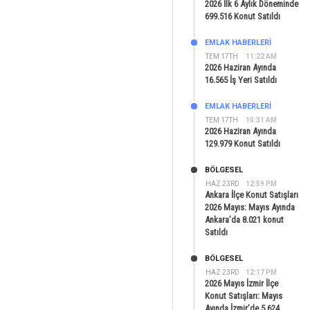
2026 İlk 6 Aylık Döneminde
699.516 Konut Satıldı
EMLAK HABERLERI
TEM 17TH
11:22 AM
2026 Haziran Ayında
16.565 İş Yeri Satıldı
EMLAK HABERLERI
TEM 17TH
10:31 AM
2026 Haziran Ayında
129.979 Konut Satıldı
BÖLGESEL
HAZ 23RD
12:59 PM
Ankara İlçe Konut Satışları
2026 Mayıs: Mayıs Ayında
Ankara’da 8.021 konut
Satıldı
BÖLGESEL
HAZ 23RD
12:17 PM
2026 Mayıs İzmir İlçe
Konut Satışları: Mayıs
Ayında İzmir’de 5.624