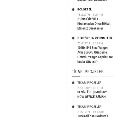
BÖLGESEL
TEM 29TH
5:24 PM
￼İzmir’de Villa
Kiralamadan Önce Dikkat
Etmeniz Gerekenler
SEKTÖRDEN GELIŞMELER
TEM 27TH
5:37 PM
10 Bin 545 Bina Yangını
Aynı Soruyu Gündeme
Getirdi: Yangın Kapıları Ne
Kadar Güvenli?
TICARI PROJELER
TİCARİ PROJELER
HAZ 12TH
5:14 PM
DENİZLİ’DE ŞİMDİ SKY
NOW OFFICE ZAMANI
TİCARİ PROJELER
ARA 10TH
10:52 AM
Turkmall’dan Bodrum’a