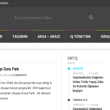
talları
AR
TASARIM
ARSA – ARAZİ
İŞ YÖNETİMİ
GİRİŞ
SATIŞ
pı Dora Park
GÜNCEL
AĞU 4TH
11:02 AM
H, 2016 |
0 COMMENTS
Gayrimenkulün Değerine
Giden Yolda Yapay Zeka
ı'nın 2006 da Ümraniye'de inşa ettiği 6
Ve Robotik Öğrenme
 oluşan konut projesidir. 399 bağımsız
Başlıyor
konuttan oluşan Dora Park , 43 dönüm
erine...
TEKNOLOJİ
TEM 30TH
11:42 AM
Gayrimenkul değerleme