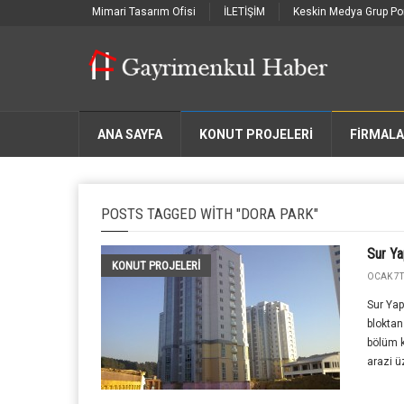
Mimari Tasarım Ofisi
İLETİŞİM
Keskin Medya Grup Por
ANA SAYFA
KONUT PROJELERİ
FIRMAL
POSTS TAGGED WITH "DORA PARK"
Sur Ya
KONUT PROJELERI
OCAK 7T
Sur Yap
bloktan
bölüm 
arazi üz