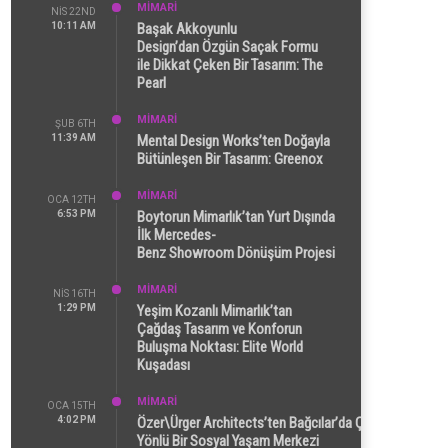
MİMARİ
NIS 22ND
10:11 AM
Başak Akkoyunlu
Design’dan Özgün Saçak Formu
ile Dikkat Çeken Bir Tasarım: The
Pearl
MİMARİ
ŞUB 6TH
11:39 AM
Mental Design Works’ten Doğayla
Bütünleşen Bir Tasarım: Greenox
MİMARİ
OCA 12TH
6:53 PM
Boytorun Mimarlık’tan Yurt Dışında
İlk Mercedes-
Benz Showroom Dönüşüm Projesi
MİMARİ
NIS 16TH
1:29 PM
Yeşim Kozanlı Mimarlık’tan
Çağdaş Tasarım ve Konforun
Buluşma Noktası: Elite World
Kuşadası
MİMARİ
OCA 15TH
4:02 PM
Özer\Ürger Architects’ten Bağcılar’da Çok
Yönlü Bir Sosyal Yaşam Merkezi