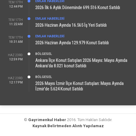
EMLAK HABERLERI
TEM 17TH
12:44 PM
2026 İlk 6 Aylık Döneminde 699.516 Konut Satıldı
EMLAK HABERLERI
TEM 17TH
11:22 AM
2026 Haziran Ayında 16.565 İş Yeri Satıldı
EMLAK HABERLERI
TEM 17TH
10:31 AM
2026 Haziran Ayında 129.979 Konut Satıldı
BÖLGESEL
HAZ 23RD
12:59 PM
Ankara İlçe Konut Satışları 2026 Mayıs: Mayıs Ayında
Ankara’da 8.021 konut Satıldı
BÖLGESEL
HAZ 23RD
12:17 PM
2026 Mayıs İzmir İlçe Konut Satışları: Mayıs Ayında
İzmir’de 5.624 Konut Satıldı
©
Gayrimenkul Haber
2016. Tüm Hakları Saklıdır.
Kaynak Belirtmeden Alıntı Yapılamaz