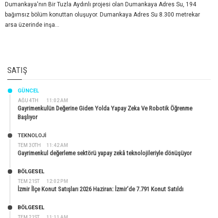
Dumankaya'nın Bir Tuzla Aydınlı projesi olan Dumankaya Adres Su, 194
bağımsız bölüm konuttan oluşuyor. Dumankaya Adres Su 8.300 metrekar
arsa üzerinde inşa...
SATIŞ
GÜNCEL
AĞU 4TH
11:02 AM
Gayrimenkulün Değerine Giden Yolda Yapay Zeka Ve Robotik Öğrenme
Başlıyor
TEKNOLOJİ
TEM 30TH
11:42 AM
Gayrimenkul değerleme sektörü yapay zekâ teknolojileriyle dönüşüyor
BÖLGESEL
TEM 21ST
12:02 PM
İzmir İlçe Konut Satışları 2026 Haziran: İzmir’de 7.791 Konut Satıldı
BÖLGESEL
TEM 21ST
11:11 AM