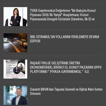
TSKB Gayrimenkul Değerleme “Bir Bakışta Konut
Piyasası 2026 İlk Yarıyıl” Araştırması: Konut
Piyasasında Dengeli Görünüm Sürerken, İlk El ve
İpotekli Satışlarda Sınırlı Toparlanma Dikkat Çekti
İBB, İSTANBUL’UN YOLLARINI YENİLEMEYE DEVAM
EDİYOR
İNŞAAT PROJE GELİŞTİRME ÜRETİM
EKONOMİSİNDE; BİRİNCİ EL KONUT PAZARINI GPPS
PLATFORMU ” PİYASA GAYRİMENKUL ” İLE
EKRANLARA TAŞIYACAK
Garanti BBVA’dan Tapuda Güvenli ve Dijital Alım Satım
Dönemi