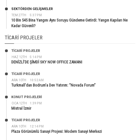
SEKTÖRDEN GELIŞMELER
TEM 27TH
5:37 PM
10 Bin 545 Bina Yangını Aynı Soruyu Gündeme Getirdi: Yangın Kapıları Ne
Kadar Güvenli?
TICARI PROJELER
TİCARİ PROJELER
HAZ 12TH
5:14 PM
DENİZLİ’DE ŞİMDİ SKY NOW OFFICE ZAMANI
TİCARİ PROJELER
ARA 10TH
10:52 AM
Turkmall’dan Bodrum’a Dev Yatırım: “Novada Forum”
KONUT PROJELERI
OCA 12TH
1:39 PM
Mistral İzmir
TİCARİ PROJELER
ARA 10TH
12:14 PM
Plaza Görünümlü Sanayi Projesi: Modern Sanayi Merkezi