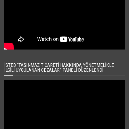
İSTEB “TAŞINMAZ TICARETI HAKKINDA YÖNETMELIKLE
İLGILI UYGULANAN CEZALAR” PANELI DÜZENLENDI