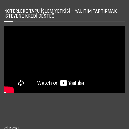
NOTERLERE TAPU İŞLEM YETKISI – YALITIM TAPTIRMAK
İSTEYENE KREDI DESTEĞI
GÜNCEL