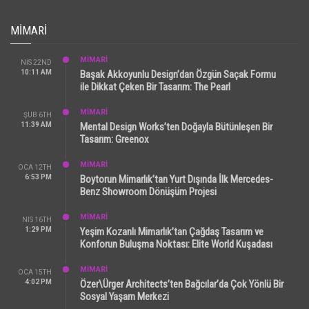
MIMARI
MİMARİ
NIS 22ND
10:11 AM
Başak Akkoyunlu Design’dan Özgün Saçak Formu
ile Dikkat Çeken Bir Tasarım: The Pearl
MİMARİ
ŞUB 6TH
11:39 AM
Mental Design Works’ten Doğayla Bütünleşen Bir
Tasarım: Greenox
MİMARİ
OCA 12TH
6:53 PM
Boytorun Mimarlık’tan Yurt Dışında İlk Mercedes-
Benz Showroom Dönüşüm Projesi
MİMARİ
NIS 16TH
1:29 PM
Yeşim Kozanlı Mimarlık’tan Çağdaş Tasarım ve
Konforun Buluşma Noktası: Elite World Kuşadası
MİMARİ
OCA 15TH
4:02 PM
Özer\Ürger Architects’ten Bağcılar’da Çok Yönlü Bir
Sosyal Yaşam Merkezi