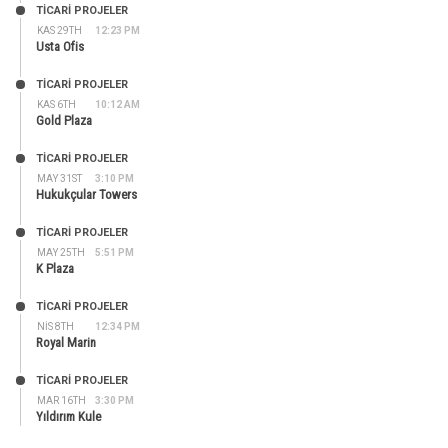
TİCARİ PROJELER
KAS 29TH
12:23 PM
Usta Ofis
TİCARİ PROJELER
KAS 6TH
10:12 AM
Gold Plaza
TİCARİ PROJELER
MAY 31ST
3:10 PM
Hukukçular Towers
TİCARİ PROJELER
MAY 25TH
5:51 PM
K Plaza
TİCARİ PROJELER
NIS 8TH
12:34 PM
Royal Marin
TİCARİ PROJELER
MAR 16TH
3:30 PM
Yıldırım Kule