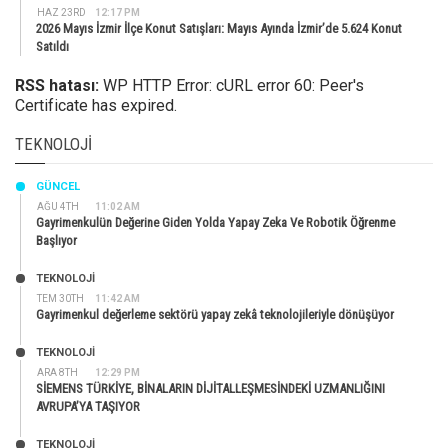
HAZ 23RD
12:17 PM
2026 Mayıs İzmir İlçe Konut Satışları: Mayıs Ayında İzmir’de 5.624 Konut
Satıldı
RSS hatası:
WP HTTP Error: cURL error 60: Peer's
Certificate has expired.
TEKNOLOJI
GÜNCEL
AĞU 4TH
11:02 AM
Gayrimenkulün Değerine Giden Yolda Yapay Zeka Ve Robotik Öğrenme
Başlıyor
TEKNOLOJİ
TEM 30TH
11:42 AM
Gayrimenkul değerleme sektörü yapay zekâ teknolojileriyle dönüşüyor
TEKNOLOJİ
ARA 8TH
12:29 PM
SİEMENS TÜRKİYE, BİNALARIN DİJİTALLEŞMESİNDEKİ UZMANLIĞINI
AVRUPA’YA TAŞIYOR
TEKNOLOJİ