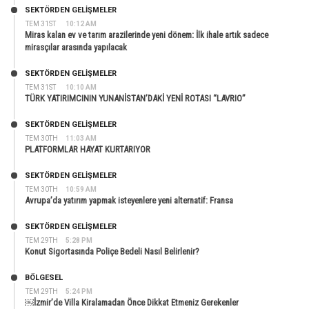
SEKTÖRDEN GELIŞMELER
TEM 31ST
10:12 AM
Miras kalan ev ve tarım arazilerinde yeni dönem: İlk ihale artık sadece
mirasçılar arasında yapılacak
SEKTÖRDEN GELIŞMELER
TEM 31ST
10:10 AM
TÜRK YATIRIMCININ YUNANİSTAN’DAKİ YENİ ROTASI “LAVRIO”
SEKTÖRDEN GELIŞMELER
TEM 30TH
11:03 AM
PLATFORMLAR HAYAT KURTARIYOR
SEKTÖRDEN GELIŞMELER
TEM 30TH
10:59 AM
Avrupa’da yatırım yapmak isteyenlere yeni alternatif: Fransa
SEKTÖRDEN GELIŞMELER
TEM 29TH
5:28 PM
Konut Sigortasında Poliçe Bedeli Nasıl Belirlenir?
BÖLGESEL
TEM 29TH
5:24 PM
￼İzmir’de Villa Kiralamadan Önce Dikkat Etmeniz Gerekenler