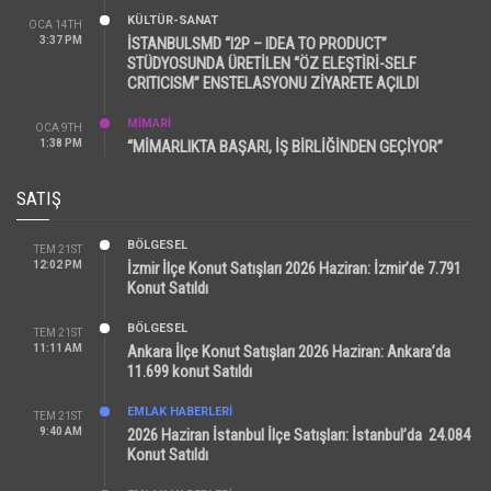
KÜLTÜR-SANAT
OCA 14TH
3:37 PM
İSTANBULSMD “I2P – IDEA TO PRODUCT”
STÜDYOSUNDA ÜRETİLEN “ÖZ ELEŞTİRİ-SELF
CRITICISM” ENSTELASYONU ZİYARETE AÇILDI
MİMARİ
OCA 9TH
1:38 PM
“MİMARLIKTA BAŞARI, İŞ BİRLİĞİNDEN GEÇİYOR”
SATIŞ
BÖLGESEL
TEM 21ST
12:02 PM
İzmir İlçe Konut Satışları 2026 Haziran: İzmir’de 7.791
Konut Satıldı
BÖLGESEL
TEM 21ST
11:11 AM
Ankara İlçe Konut Satışları 2026 Haziran: Ankara’da
11.699 konut Satıldı
EMLAK HABERLERI
TEM 21ST
9:40 AM
2026 Haziran İstanbul İlçe Satışları: İstanbul’da 24.084
Konut Satıldı