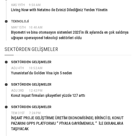
KAS 19TH
9:50 AM
Living Now with Netatmo ile Evinizi Dilediğiniz Yerden Yönetin
TEKNOLOJİ
MAY 15TH
10:40 AM
Biyometri ve bina otomasyon sistemleri 2025’in ilk aylarında en çok saldırıya
uğrayan operasyonel teknoloji sektörleri oldu
SEKTÖRDEN GELIŞMELER
SEKTÖRDEN GELIŞMELER
AĞU 4TH
10:52 AM
Yunanistan’da Golden Visa için 5 neden
SEKTÖRDEN GELIŞMELER
AĞU 3RD
12:42 PM
Konut inşaat firmaları şikayetleri yüzde 127 arttı
SEKTÖRDEN GELIŞMELER
TEM 31ST
7:24 PM
İNŞAAT PROJE GELİŞTİRME ÜRETİM EKONOMİSİNDE; BİRİNCİ EL KONUT
PAZARINI GPPS PLATFORMU ” PİYASA GAYRİMENKUL ” İLE EKRANLARA
TAŞIYACAK