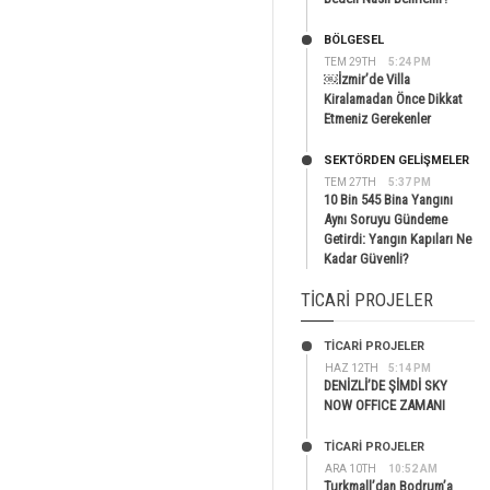
BÖLGESEL
TEM 29TH
5:24 PM
￼İzmir’de Villa
Kiralamadan Önce Dikkat
Etmeniz Gerekenler
SEKTÖRDEN GELIŞMELER
TEM 27TH
5:37 PM
10 Bin 545 Bina Yangını
Aynı Soruyu Gündeme
Getirdi: Yangın Kapıları Ne
Kadar Güvenli?
TICARI PROJELER
TİCARİ PROJELER
HAZ 12TH
5:14 PM
DENİZLİ’DE ŞİMDİ SKY
NOW OFFICE ZAMANI
TİCARİ PROJELER
ARA 10TH
10:52 AM
Turkmall’dan Bodrum’a