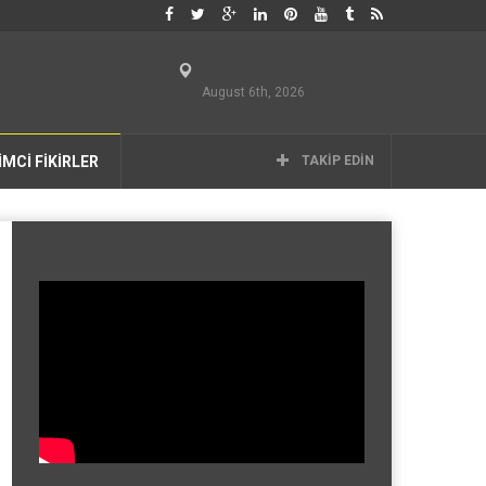
August 6th, 2026
İMCİ FİKİRLER
TAKIP EDIN