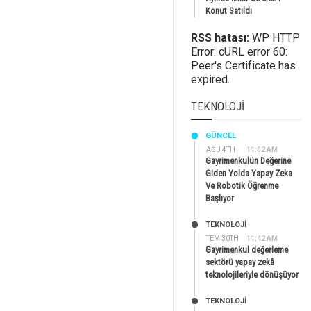
Konut Satıldı
RSS hatası:
WP HTTP
Error: cURL error 60:
Peer's Certificate has
expired.
TEKNOLOJI
GÜNCEL
AĞU 4TH
11:02 AM
Gayrimenkulün Değerine
Giden Yolda Yapay Zeka
Ve Robotik Öğrenme
Başlıyor
TEKNOLOJİ
TEM 30TH
11:42 AM
Gayrimenkul değerleme
sektörü yapay zekâ
teknolojileriyle dönüşüyor
TEKNOLOJİ