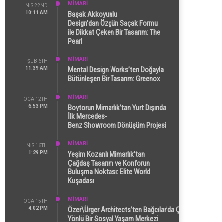
MİMARİ
NIS 22ND
10:11 AM
Başak Akkoyunlu
Design’dan Özgün Saçak Formu
ile Dikkat Çeken Bir Tasarım: The
Pearl
MİMARİ
ŞUB 6TH
11:39 AM
Mental Design Works’ten Doğayla
Bütünleşen Bir Tasarım: Greenox
MİMARİ
OCA 12TH
6:53 PM
Boytorun Mimarlık’tan Yurt Dışında
İlk Mercedes-
Benz Showroom Dönüşüm Projesi
MİMARİ
NIS 16TH
1:29 PM
Yeşim Kozanlı Mimarlık’tan
Çağdaş Tasarım ve Konforun
Buluşma Noktası: Elite World
Kuşadası
MİMARİ
OCA 15TH
4:02 PM
Özer\Ürger Architects’ten Bağcılar’da Çok
Yönlü Bir Sosyal Yaşam Merkezi