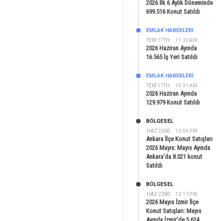
2026 İlk 6 Aylık Döneminde
699.516 Konut Satıldı
EMLAK HABERLERI
TEM 17TH
11:22 AM
2026 Haziran Ayında
16.565 İş Yeri Satıldı
EMLAK HABERLERI
TEM 17TH
10:31 AM
2026 Haziran Ayında
129.979 Konut Satıldı
BÖLGESEL
HAZ 23RD
12:59 PM
Ankara İlçe Konut Satışları
2026 Mayıs: Mayıs Ayında
Ankara’da 8.021 konut
Satıldı
BÖLGESEL
HAZ 23RD
12:17 PM
2026 Mayıs İzmir İlçe
Konut Satışları: Mayıs
Ayında İzmir’de 5.624