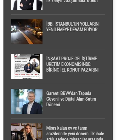
İlk Yarıyıl” Araştırması: Konut
Piyasasında Dengeli Görünüm
Sürerken, İlk El ve İpotekli
Satışlarda Sınırlı Toparlanma
Dikkat Çekti
İBB, İSTANBUL’UN YOLLARINI
YENİLEMEYE DEVAM EDİYOR
İNŞAAT PROJE GELİŞTİRME
ÜRETİM EKONOMİSİNDE;
BİRİNCİ EL KONUT PAZARINI
GPPS PLATFORMU ” PİYASA
GAYRİMENKUL ” İLE
EKRANLARA TAŞIYACAK
Garanti BBVA’dan Tapuda
Güvenli ve Dijital Alım Satım
Dönemi
Miras kalan ev ve tarım
arazilerinde yeni dönem: İlk ihale
artık sadece mirasçılar arasında