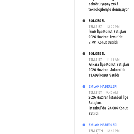
sektörü yapay zekâ
teknolojileriyle dönüşüyor
BÖLGESEL
TEM 21ST
12:02 PM
İzmir İlçe Konut Satışları
2026 Haziran: İzmir’de
7.791 Konut Satıldı
BÖLGESEL
TEM 21ST
11:11 AM
Ankara İlçe Konut Satışları
2026 Haziran: Ankara’da
11.699 konut Satıldı
EMLAK HABERLERI
TEM 21ST
9:40 AM
2026 Haziran İstanbul İlçe
Satışları:
İstanbul’da 24.084 Konut
Satıldı
EMLAK HABERLERI
TEM 17TH
12:44 PM