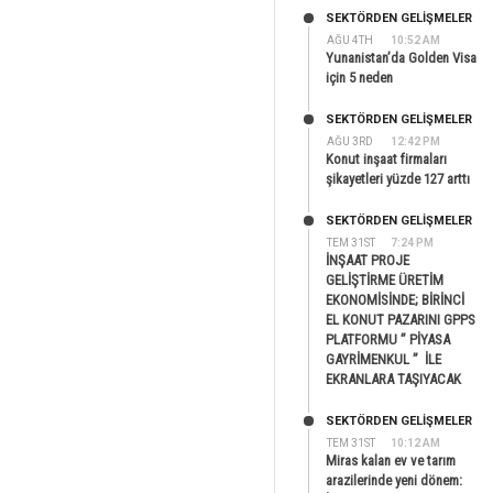
SEKTÖRDEN GELIŞMELER
AĞU 4TH
10:52 AM
Yunanistan’da Golden Visa
için 5 neden
SEKTÖRDEN GELIŞMELER
AĞU 3RD
12:42 PM
Konut inşaat firmaları
şikayetleri yüzde 127 arttı
SEKTÖRDEN GELIŞMELER
TEM 31ST
7:24 PM
İNŞAAT PROJE
GELİŞTİRME ÜRETİM
EKONOMİSİNDE; BİRİNCİ
EL KONUT PAZARINI GPPS
PLATFORMU ” PİYASA
GAYRİMENKUL ” İLE
EKRANLARA TAŞIYACAK
SEKTÖRDEN GELIŞMELER
TEM 31ST
10:12 AM
Miras kalan ev ve tarım
arazilerinde yeni dönem: