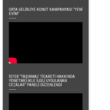
ORTA GELIRLIYE KONUT KAMPANYASI “YENI
EVIM”
İSTEB “TAŞINMAZ TICARETI HAKKINDA
YÖNETMELIKLE İLGILI UYGULANAN
CEZALAR” PANELI DÜZENLENDI