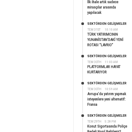
İlk ihale artık sadece
mirasçılar arasında
yapılacak
SEKTÖRDEN GELIŞMELER
TEM 31ST
10:10 AM
TÜRK YATIRIMCININ
YUNANİSTAN’DAKİ YENİ
ROTASI “LAVRIO”
SEKTÖRDEN GELIŞMELER
TEM 30TH
11:03 AM
PLATFORMLAR HAYAT
KURTARIYOR
SEKTÖRDEN GELIŞMELER
TEM 30TH
10:59 AM
Avrupa’da yatırım yapmak
isteyenlere yeni alternatif:
Fransa
SEKTÖRDEN GELIŞMELER
TEM 29TH
5:28 PM
Konut Sigortasında Poliçe
Bedeli Nasıl Belirlenir?