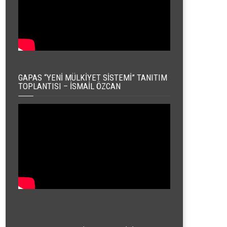
GAPAS “YENI MÜLKIYET SISTEMI” TANITIM
TOPLANTISI – İSMAIL ÖZCAN