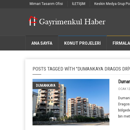
Mimari Tasarım Ofisi
İLETİŞİM
Keskin Medya Grup Por
ANA SAYFA
KONUT PROJELERİ
FIRMAL
POSTS TAGGED WITH "DUMANKAYA DRAGOS DRIV
Duman
DUMANKAYA
OCAK 12
Dumank
Dragos 
bölgede
bin met