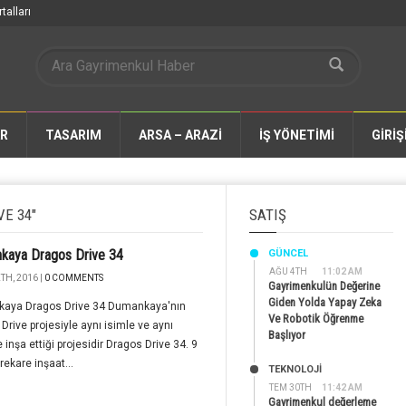
talları
AR
TASARIM
ARSA – ARAZİ
İŞ YÖNETİMİ
GİRİŞ
E 34"
SATIŞ
kaya Dragos Drive 34
GÜNCEL
AĞU 4TH
11:02 AM
TH, 2016 |
0 COMMENTS
Gayrimenkulün Değerine
Giden Yolda Yapay Zeka
aya Dragos Drive 34 Dumankaya'nın
Ve Robotik Öğrenme
Drive projesiyle aynı isimle ve aynı
Başlıyor
 inşa ettiği projesidir Dragos Drive 34. 9
rekare inşaat...
TEKNOLOJİ
TEM 30TH
11:42 AM
Gayrimenkul değerleme