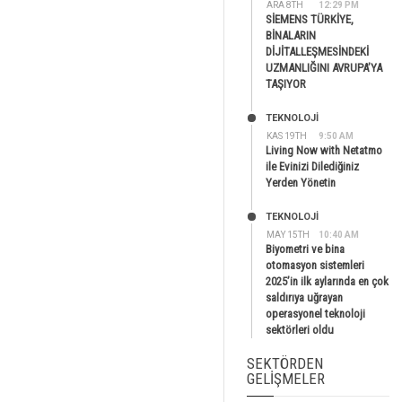
ARA 8TH
12:29 PM
SİEMENS TÜRKİYE,
BİNALARIN
DİJİTALLEŞMESİNDEKİ
UZMANLIĞINI AVRUPA’YA
TAŞIYOR
TEKNOLOJİ
KAS 19TH
9:50 AM
Living Now with Netatmo
ile Evinizi Dilediğiniz
Yerden Yönetin
TEKNOLOJİ
MAY 15TH
10:40 AM
Biyometri ve bina
otomasyon sistemleri
2025’in ilk aylarında en çok
saldırıya uğrayan
operasyonel teknoloji
sektörleri oldu
SEKTÖRDEN
GELIŞMELER