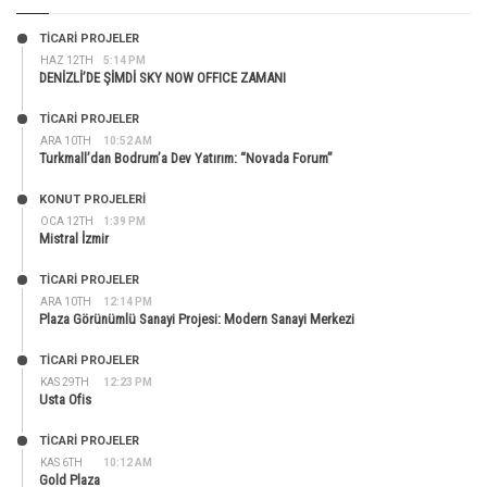
TİCARİ PROJELER
HAZ 12TH
5:14 PM
DENİZLİ’DE ŞİMDİ SKY NOW OFFICE ZAMANI
TİCARİ PROJELER
ARA 10TH
10:52 AM
Turkmall’dan Bodrum’a Dev Yatırım: “Novada Forum”
KONUT PROJELERI
OCA 12TH
1:39 PM
Mistral İzmir
TİCARİ PROJELER
ARA 10TH
12:14 PM
Plaza Görünümlü Sanayi Projesi: Modern Sanayi Merkezi
TİCARİ PROJELER
KAS 29TH
12:23 PM
Usta Ofis
TİCARİ PROJELER
KAS 6TH
10:12 AM
Gold Plaza