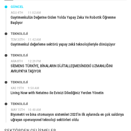
GÜNCEL
AĞU 4TH
11:02 AM
Gayrimenkulün Değerine Giden Yolda Yapay Zeka Ve Robotik Öğrenme
Başlıyor
TEKNOLOJİ
TEM 30TH
11:42 AM
Gayrimenkul değerleme sektörü yapay zekâ teknolojileriyle dönüşüyor
TEKNOLOJİ
ARA 8TH
12:29 PM
SİEMENS TÜRKİYE, BİNALARIN DİJİTALLEŞMESİNDEKİ UZMANLIĞINI
AVRUPA’YA TAŞIYOR
TEKNOLOJİ
KAS 19TH
9:50 AM
Living Now with Netatmo ile Evinizi Dilediğiniz Yerden Yönetin
TEKNOLOJİ
MAY 15TH
10:40 AM
Biyometri ve bina otomasyon sistemleri 2025’in ilk aylarında en çok saldırıya
uğrayan operasyonel teknoloji sektörleri oldu
SEKTÖRDEN GELIŞMELER