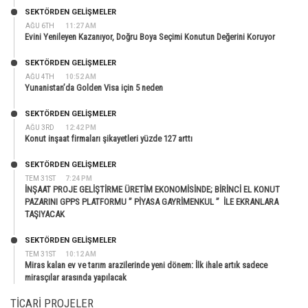
SEKTÖRDEN GELIŞMELER
AĞU 6TH
11:27 AM
Evini Yenileyen Kazanıyor, Doğru Boya Seçimi Konutun Değerini Koruyor
SEKTÖRDEN GELIŞMELER
AĞU 4TH
10:52 AM
Yunanistan’da Golden Visa için 5 neden
SEKTÖRDEN GELIŞMELER
AĞU 3RD
12:42 PM
Konut inşaat firmaları şikayetleri yüzde 127 arttı
SEKTÖRDEN GELIŞMELER
TEM 31ST
7:24 PM
İNŞAAT PROJE GELİŞTİRME ÜRETİM EKONOMİSİNDE; BİRİNCİ EL KONUT
PAZARINI GPPS PLATFORMU ” PİYASA GAYRİMENKUL ” İLE EKRANLARA
TAŞIYACAK
SEKTÖRDEN GELIŞMELER
TEM 31ST
10:12 AM
Miras kalan ev ve tarım arazilerinde yeni dönem: İlk ihale artık sadece
mirasçılar arasında yapılacak
TICARI PROJELER