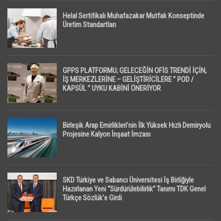
Helal Sertifikalı Muhafazakar Mutfak Konseptinde
Üretim Standartları
GPPS PLATFORMU; GELECEĞİN OFİS TRENDİ İÇİN,
İŞ MERKEZLERİNE – GELİŞTİRİCİLERE ” POD /
KAPSÜL ” UYKU KABİNİ ÖNERİYOR
Birleşik Arap Emirlikleri’nin İlk Yüksek Hızlı Demiryolu
Projesine Kalyon İnşaat İmzası
SKD Türkiye ve Sabancı Üniversitesi İş Birliğiyle
Hazırlanan Yeni “Sürdürülebilirlik” Tanımı TDK Genel
Türkçe Sözlük’e Girdi