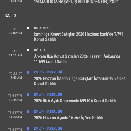
1:38 PM
“MİMARLIKTA BAŞARI, İŞ BİRLİĞİNDEN GEÇİYOR”
SATIŞ
BÖLGESEL
TEM 21ST
12:02 PM
İzmir İlçe Konut Satışları 2026 Haziran: İzmir’de 7.791
Konut Satıldı
BÖLGESEL
TEM 21ST
11:11 AM
Ankara İlçe Konut Satışları 2026 Haziran: Ankara’da
11.699 konut Satıldı
EMLAK HABERLERI
TEM 21ST
9:40 AM
2026 Haziran İstanbul İlçe Satışları: İstanbul’da 24.084
Konut Satıldı
EMLAK HABERLERI
TEM 17TH
12:44 PM
2026 İlk 6 Aylık Döneminde 699.516 Konut Satıldı
EMLAK HABERLERI
TEM 17TH
11:22 AM
2026 Haziran Ayında 16.565 İş Yeri Satıldı
EMLAK HABERLERI
TEM 17TH