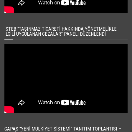
İSTEB “TAŞINMAZ TICARETI HAKKINDA YÖNETMELIKLE
İLGILI UYGULANAN CEZALAR” PANELI DÜZENLENDI
GAPAS “YENI MÜLKIYET SISTEMI” TANITIM TOPLANTISI –