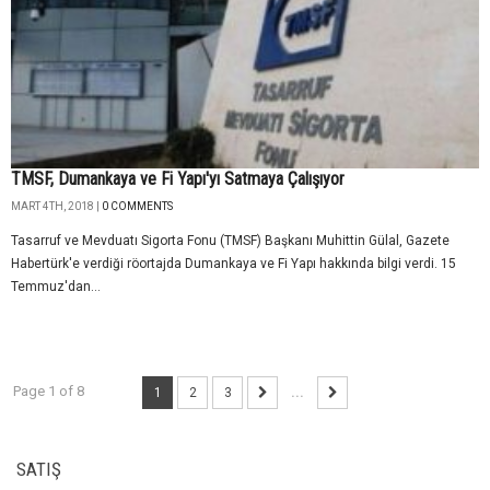
TMSF, Dumankaya ve Fi Yapı'yı Satmaya Çalışıyor
MART 4TH, 2018 |
0 COMMENTS
Tasarruf ve Mevduatı Sigorta Fonu (TMSF) Başkanı Muhittin Gülal, Gazete
Habertürk'e verdiği röortajda Dumankaya ve Fi Yapı hakkında bilgi verdi. 15
Temmuz'dan...
Page 1 of 8
1
2
3
...
SATIŞ