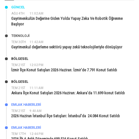
GÜNCEL
AĞU 4TH
11:02 AM
Gayrimenkulün Değerine Giden Yolda Yapay Zeka Ve Robotik Öğrenme
Başlıyor
TEKNOLOJİ
TEM 30TH
11:42 AM
Gayrimenkul değerleme sektörü yapay zekâ teknolojileriyle dönüşüyor
BÖLGESEL
TEM 21ST
12:02 PM
İzmir İlçe Konut Satışları 2026 Haziran: İzmir’de 7.791 Konut Satıldı
BÖLGESEL
TEM 21ST
11:11 AM
Ankara İlçe Konut Satışları 2026 Haziran: Ankara’da 11.699 konut Satıldı
EMLAK HABERLERI
TEM 21ST
9:40 AM
2026 Haziran İstanbul İlçe Satışları: İstanbul’da 24.084 Konut Satıldı
EMLAK HABERLERI
TEM 17TH
12:44 PM
2026 İlk 6 Aylık Döneminde 699.516 Konut Satıldı