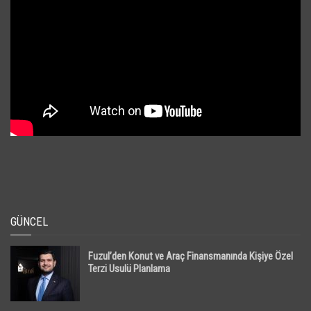
GÜNCEL
Fuzul’den Konut ve Araç Finansmanında Kişiye Özel
Terzi Usulü Planlama