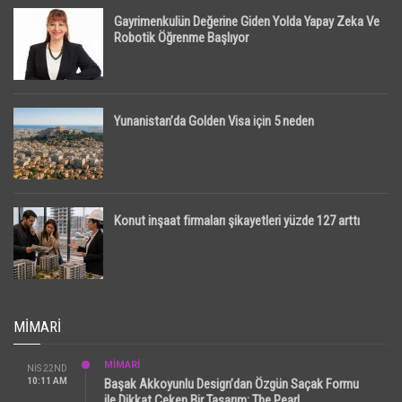
Gayrimenkulün Değerine Giden Yolda Yapay Zeka Ve
Robotik Öğrenme Başlıyor
Yunanistan’da Golden Visa için 5 neden
Konut inşaat firmaları şikayetleri yüzde 127 arttı
MIMARI
MİMARİ
NIS 22ND
10:11 AM
Başak Akkoyunlu Design’dan Özgün Saçak Formu
ile Dikkat Çeken Bir Tasarım: The Pearl