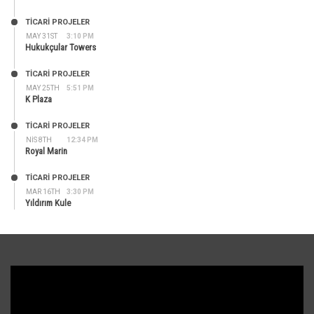
TİCARİ PROJELER
MAY 31ST
3:10 PM
Hukukçular Towers
TİCARİ PROJELER
MAY 25TH
5:51 PM
K Plaza
TİCARİ PROJELER
NIS 8TH
12:34 PM
Royal Marin
TİCARİ PROJELER
MAR 16TH
3:30 PM
Yıldırım Kule