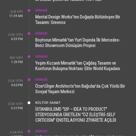
MİMARİ
ŞUB 6TH
11:39 AM
Mental Design Works’ten Doğayla Bütünleşen Bir
Tasarım: Greenox
MİMARİ
OCA 12TH
6:53 PM
Boytorun Mimarlık’tan Yurt Dışında İlk Mercedes-
Benz Showroom Dönüşüm Projesi
MİMARİ
NIS 16TH
1:29 PM
Yeşim Kozanlı Mimarlık’tan Çağdaş Tasarım ve
Konforun Buluşma Noktası: Elite World Kuşadası
MİMARİ
OCA 15TH
4:02 PM
Özer\Ürger Architects’ten Bağcılar’da Çok Yönlü Bir
Sosyal Yaşam Merkezi
KÜLTÜR-SANAT
OCA 14TH
3:37 PM
İSTANBULSMD “I2P – IDEA TO PRODUCT”
STÜDYOSUNDA ÜRETİLEN “ÖZ ELEŞTİRİ-SELF
CRITICISM” ENSTELASYONU ZİYARETE AÇILDI
MİMARİ
OCA 9TH