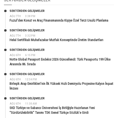
SEKTÖRDEN GELIŞMELER
AĞU 7TH
3:38 PM
Fuzul’den Konut ve Araç Finansmanında Kişiye Özel Terzi Usulü Planlama
SEKTÖRDEN GELIŞMELER
AĞU 7TH
3:32 PM
Helal Sertifikalı Muhafazakar Mutfak Konseptinde Üretim Standartları
SEKTÖRDEN GELIŞMELER
AĞU 6TH
6:15 PM
Notte Global Pasaport Endeksi 2026 Güncellendi: Türk Pasaportu 199 Ülke
Arasında 86. Sırada
SEKTÖRDEN GELIŞMELER
AĞU 6TH
12:34 PM
Birleşik Arap Emirlikleri’nin İlk Yüksek Hızlı Demiryolu Projesine Kalyon İnşaat
İmzası
SEKTÖRDEN GELIŞMELER
AĞU 6TH
11:30 AM
SKD Türkiye ve Sabancı Üniversitesi İş Birliğiyle Hazırlanan Yeni
“Sürdürülebilirlik” Tanımı TDK Genel Türkçe Sözlük’e Girdi