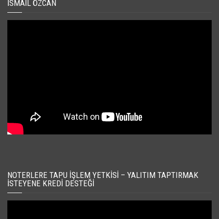
İSMAIL ÖZCAN
NOTERLERE TAPU İŞLEM YETKISI – YALITIM TAPTIRMAK
İSTEYENE KREDI DESTEĞI