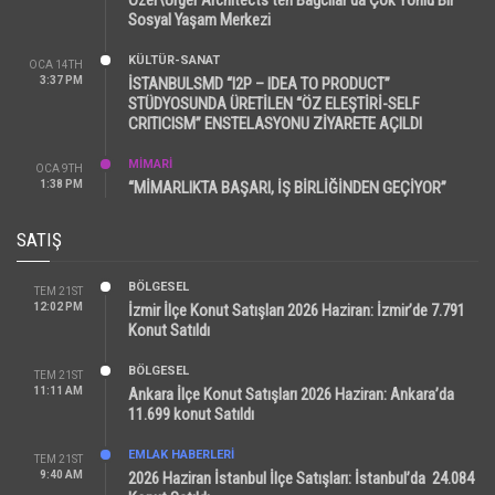
Sosyal Yaşam Merkezi
KÜLTÜR-SANAT
OCA 14TH
3:37 PM
İSTANBULSMD “I2P – IDEA TO PRODUCT”
STÜDYOSUNDA ÜRETİLEN “ÖZ ELEŞTİRİ-SELF
CRITICISM” ENSTELASYONU ZİYARETE AÇILDI
MİMARİ
OCA 9TH
1:38 PM
“MİMARLIKTA BAŞARI, İŞ BİRLİĞİNDEN GEÇİYOR”
SATIŞ
BÖLGESEL
TEM 21ST
12:02 PM
İzmir İlçe Konut Satışları 2026 Haziran: İzmir’de 7.791
Konut Satıldı
BÖLGESEL
TEM 21ST
11:11 AM
Ankara İlçe Konut Satışları 2026 Haziran: Ankara’da
11.699 konut Satıldı
EMLAK HABERLERI
TEM 21ST
9:40 AM
2026 Haziran İstanbul İlçe Satışları: İstanbul’da 24.084