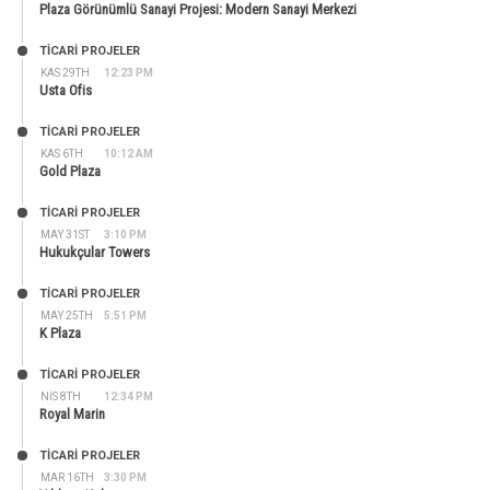
Plaza Görünümlü Sanayi Projesi: Modern Sanayi Merkezi
TİCARİ PROJELER
KAS 29TH
12:23 PM
Usta Ofis
TİCARİ PROJELER
KAS 6TH
10:12 AM
Gold Plaza
TİCARİ PROJELER
MAY 31ST
3:10 PM
Hukukçular Towers
TİCARİ PROJELER
MAY 25TH
5:51 PM
K Plaza
TİCARİ PROJELER
NIS 8TH
12:34 PM
Royal Marin
TİCARİ PROJELER
MAR 16TH
3:30 PM