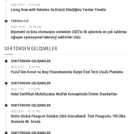
KAS 19TH
9:50 AM
Living Now with Netatmo ile Evinizi Dilediğiniz Yerden Yönetin
TEKNOLOJİ
MAY 15TH
10:40 AM
Biyometri ve bina otomasyon sistemleri 2025’in ilk aylarında en çok saldırıya
uğrayan operasyonel teknoloji sektörleri oldu
SEKTÖRDEN GELIŞMELER
SEKTÖRDEN GELIŞMELER
AĞU 7TH
3:38 PM
Fuzul’den Konut ve Araç Finansmanında Kişiye Özel Terzi Usulü Planlama
SEKTÖRDEN GELIŞMELER
AĞU 7TH
3:32 PM
Helal Sertifikalı Muhafazakar Mutfak Konseptinde Üretim Standartları
SEKTÖRDEN GELIŞMELER
AĞU 6TH
6:15 PM
Notte Global Pasaport Endeksi 2026 Güncellendi: Türk Pasaportu 199 Ülke
Arasında 86. Sırada
SEKTÖRDEN GELIŞMELER