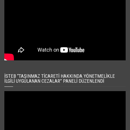
İSTEB “TAŞINMAZ TICARETI HAKKINDA YÖNETMELIKLE
İLGILI UYGULANAN CEZALAR” PANELI DÜZENLENDI