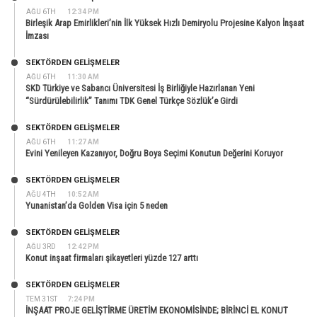
AĞU 6TH
12:34 PM
Birleşik Arap Emirlikleri’nin İlk Yüksek Hızlı Demiryolu Projesine Kalyon İnşaat
İmzası
SEKTÖRDEN GELIŞMELER
AĞU 6TH
11:30 AM
SKD Türkiye ve Sabancı Üniversitesi İş Birliğiyle Hazırlanan Yeni
“Sürdürülebilirlik” Tanımı TDK Genel Türkçe Sözlük’e Girdi
SEKTÖRDEN GELIŞMELER
AĞU 6TH
11:27 AM
Evini Yenileyen Kazanıyor, Doğru Boya Seçimi Konutun Değerini Koruyor
SEKTÖRDEN GELIŞMELER
AĞU 4TH
10:52 AM
Yunanistan’da Golden Visa için 5 neden
SEKTÖRDEN GELIŞMELER
AĞU 3RD
12:42 PM
Konut inşaat firmaları şikayetleri yüzde 127 arttı
SEKTÖRDEN GELIŞMELER
TEM 31ST
7:24 PM
İNŞAAT PROJE GELİŞTİRME ÜRETİM EKONOMİSİNDE; BİRİNCİ EL KONUT