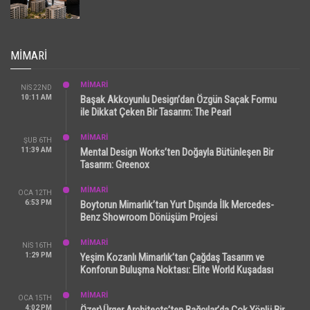
MIMARI
MİMARİ
NIS 22ND
10:11 AM
Başak Akkoyunlu Design’dan Özgün Saçak Formu
ile Dikkat Çeken Bir Tasarım: The Pearl
MİMARİ
ŞUB 6TH
11:39 AM
Mental Design Works’ten Doğayla Bütünleşen Bir
Tasarım: Greenox
MİMARİ
OCA 12TH
6:53 PM
Boytorun Mimarlık’tan Yurt Dışında İlk Mercedes-
Benz Showroom Dönüşüm Projesi
MİMARİ
NIS 16TH
1:29 PM
Yeşim Kozanlı Mimarlık’tan Çağdaş Tasarım ve
Konforun Buluşma Noktası: Elite World Kuşadası
MİMARİ
OCA 15TH
4:02 PM
Özer\Ürger Architects’ten Bağcılar’da Çok Yönlü Bir