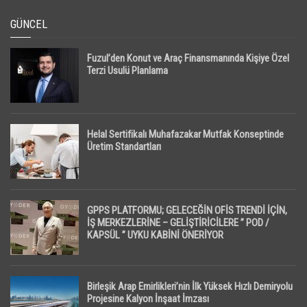
GÜNCEL
Fuzul’den Konut ve Araç Finansmanında Kişiye Özel
Terzi Usulü Planlama
Helal Sertifikalı Muhafazakar Mutfak Konseptinde
Üretim Standartları
GPPS PLATFORMU; GELECEĞİN OFİS TRENDİ İÇİN,
İŞ MERKEZLERİNE – GELİŞTİRİCİLERE ” POD /
KAPSÜL ” UYKU KABİNİ ÖNERİYOR
Birleşik Arap Emirlikleri’nin İlk Yüksek Hızlı Demiryolu
Projesine Kalyon İnşaat İmzası