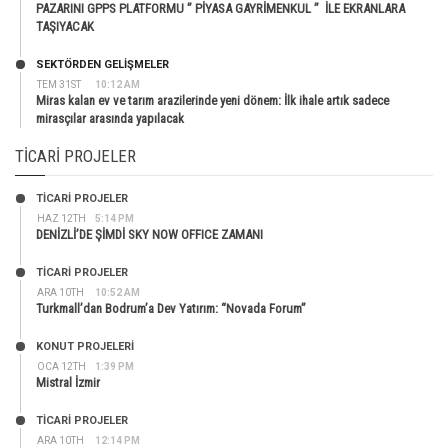
PAZARINI GPPS PLATFORMU ” PİYASA GAYRİMENKUL ” İLE EKRANLARA
TAŞIYACAK
SEKTÖRDEN GELIŞMELER
TEM 31ST
10:12 AM
Miras kalan ev ve tarım arazilerinde yeni dönem: İlk ihale artık sadece
mirasçılar arasında yapılacak
TICARI PROJELER
TİCARİ PROJELER
HAZ 12TH
5:14 PM
DENİZLİ’DE ŞİMDİ SKY NOW OFFICE ZAMANI
TİCARİ PROJELER
ARA 10TH
10:52 AM
Turkmall’dan Bodrum’a Dev Yatırım: “Novada Forum”
KONUT PROJELERI
OCA 12TH
1:39 PM
Mistral İzmir
TİCARİ PROJELER
ARA 10TH
12:14 PM