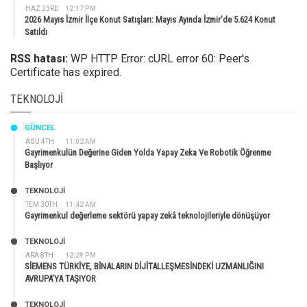
HAZ 23RD
12:17 PM
2026 Mayıs İzmir İlçe Konut Satışları: Mayıs Ayında İzmir’de 5.624 Konut
Satıldı
RSS hatası:
WP HTTP Error: cURL error 60: Peer's
Certificate has expired.
TEKNOLOJI
GÜNCEL
AĞU 4TH
11:02 AM
Gayrimenkulün Değerine Giden Yolda Yapay Zeka Ve Robotik Öğrenme
Başlıyor
TEKNOLOJİ
TEM 30TH
11:42 AM
Gayrimenkul değerleme sektörü yapay zekâ teknolojileriyle dönüşüyor
TEKNOLOJİ
ARA 8TH
12:29 PM
SİEMENS TÜRKİYE, BİNALARIN DİJİTALLEŞMESİNDEKİ UZMANLIĞINI
AVRUPA’YA TAŞIYOR
TEKNOLOJİ