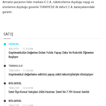
Armatür pazarının lider markası E.C.A., tüketicilerine duyduğu saygı ve
ürünlerine duyduğu güvenle TÜRKİYE’DE ilk defa E.C.A. bataryalarındaki
garanti...
SATIŞ
GÜNCEL
AĞU 4TH
11:02 AM
Gayrimenkulün Değerine Giden Yolda Yapay Zeka Ve Robotik Öğrenme
Başlıyor
TEKNOLOJİ
TEM 30TH
11:42 AM
Gayrimenkul değerleme sektörü yapay zekâ teknolojileriyle dönüşüyor
BÖLGESEL
TEM 21ST
12:02 PM
İzmir İlçe Konut Satışları 2026 Haziran: İzmir’de 7.791 Konut Satıldı
BÖLGESEL
TEM 21ST
11:11 AM