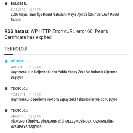
BÖLGESEL
HAZ 23RD
12:17 PM
2026 Mayıs İzmir İlçe Konut Satışları: Mayıs Ayında İzmir’de 5.624 Konut
Satıldı
RSS hatası:
WP HTTP Error: cURL error 60: Peer's
Certificate has expired.
TEKNOLOJI
GÜNCEL
AĞU 4TH
11:02 AM
Gayrimenkulün Değerine Giden Yolda Yapay Zeka Ve Robotik Öğrenme
Başlıyor
TEKNOLOJİ
TEM 30TH
11:42 AM
Gayrimenkul değerleme sektörü yapay zekâ teknolojileriyle dönüşüyor
TEKNOLOJİ
ARA 8TH
12:29 PM
SİEMENS TÜRKİYE, BİNALARIN DİJİTALLEŞMESİNDEKİ UZMANLIĞINI
AVRUPA’YA TAŞIYOR