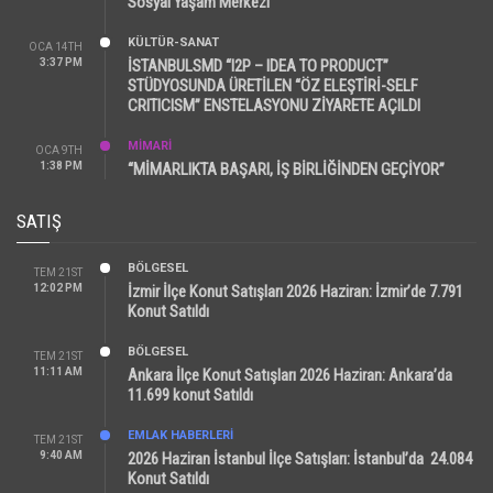
Sosyal Yaşam Merkezi
KÜLTÜR-SANAT
OCA 14TH
3:37 PM
İSTANBULSMD “I2P – IDEA TO PRODUCT”
STÜDYOSUNDA ÜRETİLEN “ÖZ ELEŞTİRİ-SELF
CRITICISM” ENSTELASYONU ZİYARETE AÇILDI
MİMARİ
OCA 9TH
1:38 PM
“MİMARLIKTA BAŞARI, İŞ BİRLİĞİNDEN GEÇİYOR”
SATIŞ
BÖLGESEL
TEM 21ST
12:02 PM
İzmir İlçe Konut Satışları 2026 Haziran: İzmir’de 7.791
Konut Satıldı
BÖLGESEL
TEM 21ST
11:11 AM
Ankara İlçe Konut Satışları 2026 Haziran: Ankara’da
11.699 konut Satıldı
EMLAK HABERLERI
TEM 21ST
9:40 AM
2026 Haziran İstanbul İlçe Satışları: İstanbul’da 24.084
Konut Satıldı