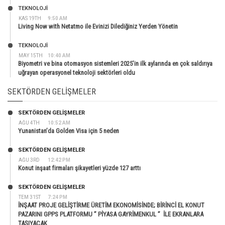
TEKNOLOJİ
KAS 19TH
9:50 AM
Living Now with Netatmo ile Evinizi Dilediğiniz Yerden Yönetin
TEKNOLOJİ
MAY 15TH
10:40 AM
Biyometri ve bina otomasyon sistemleri 2025’in ilk aylarında en çok saldırıya
uğrayan operasyonel teknoloji sektörleri oldu
SEKTÖRDEN GELIŞMELER
SEKTÖRDEN GELIŞMELER
AĞU 4TH
10:52 AM
Yunanistan’da Golden Visa için 5 neden
SEKTÖRDEN GELIŞMELER
AĞU 3RD
12:42 PM
Konut inşaat firmaları şikayetleri yüzde 127 arttı
SEKTÖRDEN GELIŞMELER
TEM 31ST
7:24 PM
İNŞAAT PROJE GELİŞTİRME ÜRETİM EKONOMİSİNDE; BİRİNCİ EL KONUT
PAZARINI GPPS PLATFORMU ” PİYASA GAYRİMENKUL ” İLE EKRANLARA
TAŞIYACAK