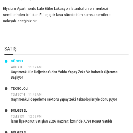
Elysium Apartments Lale Etiler Lokasyon İstanbul'un en merkezi
semtlerinden biri olan Etiler, çok kısa sürede tüm komşu semtlere
ualaşabileceğiniz bir...
SATIŞ
GÜNCEL
AĞU 4TH
11:02 AM
Gayrimenkulün Değerine Giden Yolda Yapay Zeka Ve Robotik Öğrenme
Başlıyor
TEKNOLOJİ
TEM 30TH
11:42 AM
Gayrimenkul değerleme sektörü yapay zekâ teknolojileriyle dönüşüyor
BÖLGESEL
TEM 21ST
12:02 PM
İzmir İlçe Konut Satışları 2026 Haziran: İzmir’de 7.791 Konut Satıldı
BÖLGESEL