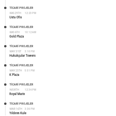
TİCARİ PROJELER
KAS 29TH
12:23 PM
Usta Ofis
TİCARİ PROJELER
KAS 6TH
10:12 AM
Gold Plaza
TİCARİ PROJELER
MAY 31ST
3:10 PM
Hukukçular Towers
TİCARİ PROJELER
MAY 25TH
5:51 PM
K Plaza
TİCARİ PROJELER
NIS 8TH
12:34 PM
Royal Marin
TİCARİ PROJELER
MAR 16TH
3:30 PM
Yıldırım Kule