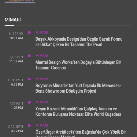
MIMARI
MİMARİ
NIS 22ND
10:11 AM
Başak Akkoyunlu Design’dan Özgün Saçak Formu
ile Dikkat Çeken Bir Tasarım: The Pearl
MİMARİ
ŞUB 6TH
11:39 AM
Mental Design Works’ten Doğayla Bütünleşen Bir
Tasarım: Greenox
MİMARİ
OCA 12TH
6:53 PM
Boytorun Mimarlık’tan Yurt Dışında İlk Mercedes-
Benz Showroom Dönüşüm Projesi
MİMARİ
NIS 16TH
1:29 PM
Yeşim Kozanlı Mimarlık’tan Çağdaş Tasarım ve
Konforun Buluşma Noktası: Elite World Kuşadası
MİMARİ
OCA 15TH
4:02 PM
Özer\Ürger Architects’ten Bağcılar’da Çok Yönlü Bir