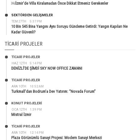
￼İzmir’de Villa Kiralamadan Önce Dikkat Etmeniz Gerekenler
SEKTÖRDEN GELIŞMELER
TEM 27TH
5:37 PM
10 Bin 545 Bina Yangını Aynı Soruyu Gündeme Getirdi: Yangın Kapıları Ne
Kadar Güvenli?
TICARI PROJELER
TİCARİ PROJELER
HAZ 12TH
5:14 PM
DENİZLİ’DE ŞİMDİ SKY NOW OFFICE ZAMANI
TİCARİ PROJELER
ARA 10TH
10:52 AM
Turkmall’dan Bodrum’a Dev Yatırım: “Novada Forum”
KONUT PROJELERI
OCA 12TH
1:39 PM
Mistral İzmir
TİCARİ PROJELER
ARA 10TH
12:14 PM
Plaza Görünümlü Sanayi Projesi: Modern Sanayi Merkezi