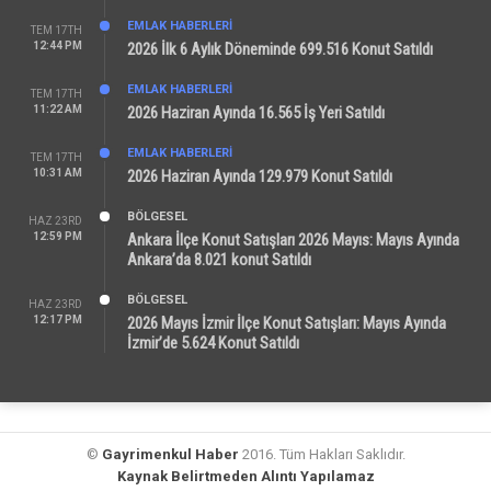
EMLAK HABERLERI
TEM 17TH
12:44 PM
2026 İlk 6 Aylık Döneminde 699.516 Konut Satıldı
EMLAK HABERLERI
TEM 17TH
11:22 AM
2026 Haziran Ayında 16.565 İş Yeri Satıldı
EMLAK HABERLERI
TEM 17TH
10:31 AM
2026 Haziran Ayında 129.979 Konut Satıldı
BÖLGESEL
HAZ 23RD
12:59 PM
Ankara İlçe Konut Satışları 2026 Mayıs: Mayıs Ayında
Ankara’da 8.021 konut Satıldı
BÖLGESEL
HAZ 23RD
12:17 PM
2026 Mayıs İzmir İlçe Konut Satışları: Mayıs Ayında
İzmir’de 5.624 Konut Satıldı
©
Gayrimenkul Haber
2016. Tüm Hakları Saklıdır.
Kaynak Belirtmeden Alıntı Yapılamaz