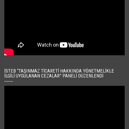
İSTEB “TAŞINMAZ TICARETI HAKKINDA YÖNETMELIKLE
İLGILI UYGULANAN CEZALAR” PANELI DÜZENLENDI