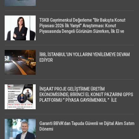
TSKB Gayrimenkul Değerleme “Bir Bakışta Konut
Piyasası 2026 İlk Yarıyıl” Araştırması: Konut
Piyasasında Dengeli Görünüm Sürerken, İlk El ve
İpotekli Satışlarda Sınırlı Toparlanma Dikkat Çekti
İBB, İSTANBUL’UN YOLLARINI YENİLEMEYE DEVAM
EDİYOR
İNŞAAT PROJE GELİŞTİRME ÜRETİM
EKONOMİSİNDE; BİRİNCİ EL KONUT PAZARINI GPPS
PLATFORMU ” PİYASA GAYRİMENKUL ” İLE
EKRANLARA TAŞIYACAK
Garanti BBVA’dan Tapuda Güvenli ve Dijital Alım Satım
Dönemi