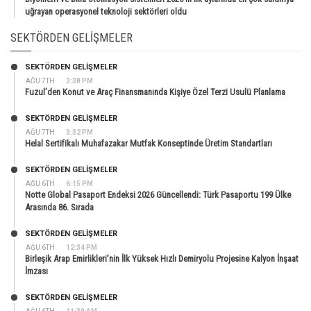
uğrayan operasyonel teknoloji sektörleri oldu
SEKTÖRDEN GELIŞMELER
SEKTÖRDEN GELIŞMELER
AĞU 7TH
3:38 PM
Fuzul’den Konut ve Araç Finansmanında Kişiye Özel Terzi Usulü Planlama
SEKTÖRDEN GELIŞMELER
AĞU 7TH
3:32 PM
Helal Sertifikalı Muhafazakar Mutfak Konseptinde Üretim Standartları
SEKTÖRDEN GELIŞMELER
AĞU 6TH
6:15 PM
Notte Global Pasaport Endeksi 2026 Güncellendi: Türk Pasaportu 199 Ülke
Arasında 86. Sırada
SEKTÖRDEN GELIŞMELER
AĞU 6TH
12:34 PM
Birleşik Arap Emirlikleri’nin İlk Yüksek Hızlı Demiryolu Projesine Kalyon İnşaat
İmzası
SEKTÖRDEN GELIŞMELER