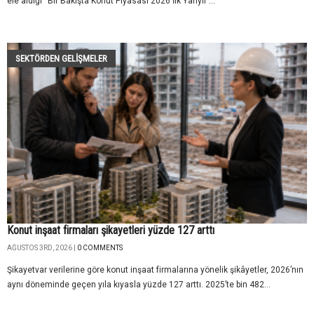
ele aldığı “Bir Bakışta Konut Piyasası 2026 İlk Yarıyıl”...
SEKTÖRDEN GELIŞMELER
Konut inşaat firmaları şikayetleri yüzde 127 arttı
AĞUSTOS 3RD, 2026 |
0 COMMENTS
Şikayetvar verilerine göre konut inşaat firmalarına yönelik şikâyetler, 2026’nın
aynı döneminde geçen yıla kıyasla yüzde 127 arttı. 2025’te bin 482...