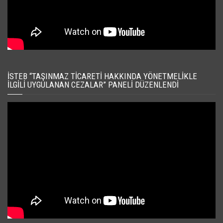
İSTEB “TAŞINMAZ TICARETI HAKKINDA YÖNETMELIKLE
İLGILI UYGULANAN CEZALAR” PANELI DÜZENLENDI