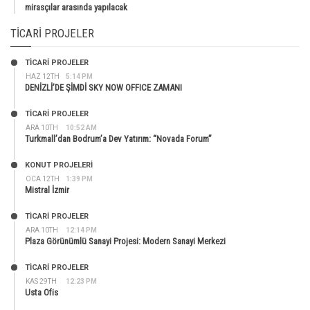
mirasçılar arasında yapılacak
TICARI PROJELER
TİCARİ PROJELER
HAZ 12TH
5:14 PM
DENİZLİ’DE ŞİMDİ SKY NOW OFFICE ZAMANI
TİCARİ PROJELER
ARA 10TH
10:52 AM
Turkmall’dan Bodrum’a Dev Yatırım: “Novada Forum”
KONUT PROJELERI
OCA 12TH
1:39 PM
Mistral İzmir
TİCARİ PROJELER
ARA 10TH
12:14 PM
Plaza Görünümlü Sanayi Projesi: Modern Sanayi Merkezi
TİCARİ PROJELER
KAS 29TH
12:23 PM
Usta Ofis