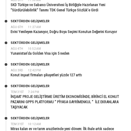
AĞU 6TH
11:30 AM
SKD Türkiye ve Sabancı Üniversitesi İş Birliğiyle Hazırlanan Yeni
“Sürdürülebilirlik” Tanımı TDK Genel Türkçe Sözlük’e Girdi
SEKTÖRDEN GELIŞMELER
AĞU 6TH
11:27 AM
Evini Yenileyen Kazanıyor, Doğru Boya Seçimi Konutun Değerini Koruyor
SEKTÖRDEN GELIŞMELER
AĞU 4TH
10:52 AM
Yunanistan’da Golden Visa için 5 neden
SEKTÖRDEN GELIŞMELER
AĞU 3RD
12:42 PM
Konut inşaat firmaları şikayetleri yüzde 127 arttı
SEKTÖRDEN GELIŞMELER
TEM 31ST
7:24 PM
İNŞAAT PROJE GELİŞTİRME ÜRETİM EKONOMİSİNDE; BİRİNCİ EL KONUT
PAZARINI GPPS PLATFORMU ” PİYASA GAYRİMENKUL ” İLE EKRANLARA
TAŞIYACAK
SEKTÖRDEN GELIŞMELER
TEM 31ST
10:12 AM
Miras kalan ev ve tarım arazilerinde yeni dönem: İlk ihale artık sadece