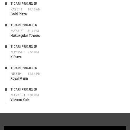
TİCARİ PROJELER
KAS 6TH
10:12 AM
Gold Plaza
TİCARİ PROJELER
MAY 31ST
3:10 PM
Hukukçular Towers
TİCARİ PROJELER
MAY 25TH
5:51 PM
K Plaza
TİCARİ PROJELER
NIS 8TH
12:34 PM
Royal Marin
TİCARİ PROJELER
MAR 16TH
3:30 PM
Yıldırım Kule