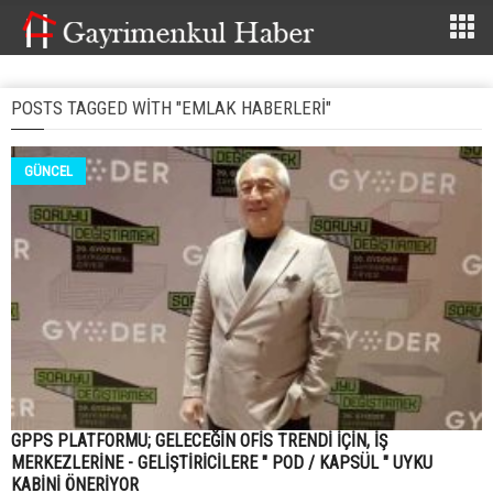
POSTS TAGGED WITH "EMLAK HABERLERI"
GÜNCEL
GPPS PLATFORMU; GELECEĞİN OFİS TRENDİ İÇİN, İŞ
MERKEZLERİNE - GELİŞTİRİCİLERE " POD / KAPSÜL " UYKU
KABİNİ ÖNERİYOR