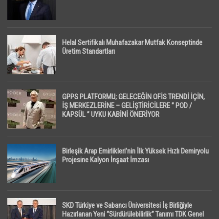
Helal Sertifikalı Muhafazakar Mutfak Konseptinde
Üretim Standartları
GPPS PLATFORMU; GELECEĞİN OFİS TRENDİ İÇİN,
İŞ MERKEZLERİNE – GELİŞTİRİCİLERE ” POD /
KAPSÜL ” UYKU KABİNİ ÖNERİYOR
Birleşik Arap Emirlikleri’nin İlk Yüksek Hızlı Demiryolu
Projesine Kalyon İnşaat İmzası
SKD Türkiye ve Sabancı Üniversitesi İş Birliğiyle
Hazırlanan Yeni “Sürdürülebilirlik” Tanımı TDK Genel