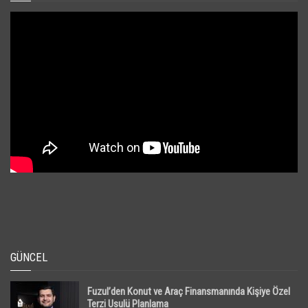
GÜNCEL
Fuzul’den Konut ve Araç Finansmanında Kişiye Özel
Terzi Usulü Planlama