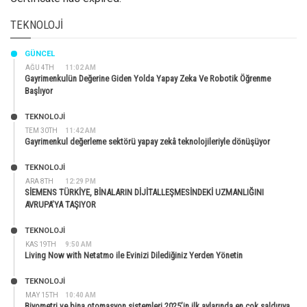
TEKNOLOJI
GÜNCEL
AĞU 4TH
11:02 AM
Gayrimenkulün Değerine Giden Yolda Yapay Zeka Ve Robotik Öğrenme
Başlıyor
TEKNOLOJİ
TEM 30TH
11:42 AM
Gayrimenkul değerleme sektörü yapay zekâ teknolojileriyle dönüşüyor
TEKNOLOJİ
ARA 8TH
12:29 PM
SİEMENS TÜRKİYE, BİNALARIN DİJİTALLEŞMESİNDEKİ UZMANLIĞINI
AVRUPA’YA TAŞIYOR
TEKNOLOJİ
KAS 19TH
9:50 AM
Living Now with Netatmo ile Evinizi Dilediğiniz Yerden Yönetin
TEKNOLOJİ
MAY 15TH
10:40 AM
Biyometri ve bina otomasyon sistemleri 2025’in ilk aylarında en çok saldırıya