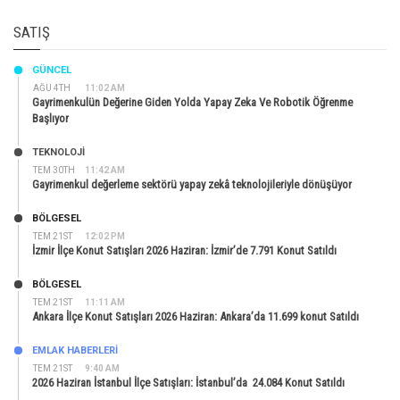
SATIŞ
GÜNCEL
AĞU 4TH
11:02 AM
Gayrimenkulün Değerine Giden Yolda Yapay Zeka Ve Robotik Öğrenme
Başlıyor
TEKNOLOJİ
TEM 30TH
11:42 AM
Gayrimenkul değerleme sektörü yapay zekâ teknolojileriyle dönüşüyor
BÖLGESEL
TEM 21ST
12:02 PM
İzmir İlçe Konut Satışları 2026 Haziran: İzmir’de 7.791 Konut Satıldı
BÖLGESEL
TEM 21ST
11:11 AM
Ankara İlçe Konut Satışları 2026 Haziran: Ankara’da 11.699 konut Satıldı
EMLAK HABERLERI
TEM 21ST
9:40 AM
2026 Haziran İstanbul İlçe Satışları: İstanbul’da 24.084 Konut Satıldı