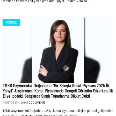
ötesinde kapsamlı bir yaklaşıma dönüşüyor. Golden Visa’da...
GÜNCEL
TSKB Gayrimenkul Değerleme “Bir Bakışta Konut Piyasası 2026 İlk
Yarıyıl” Araştırması: Konut Piyasasında Dengeli Görünüm Sürerken, İlk
El ve İpotekli Satışlarda Sınırlı Toparlanma Dikkat Çekti
AĞUSTOS 4TH, 2026 |
0 COMMENTS
TSKB Gayrimenkul Değerleme A.Ş., konut piyasasına ilişkin güncel gelişmeleri