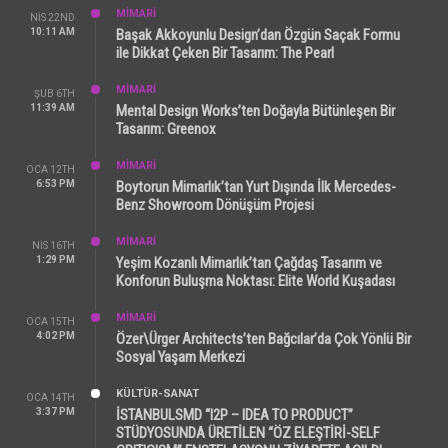
MİMARİ
NIS 22ND
10:11 AM
Başak Akkoyunlu Design’dan Özgün Saçak Formu
ile Dikkat Çeken Bir Tasarım: The Pearl
MİMARİ
ŞUB 6TH
11:39 AM
Mental Design Works’ten Doğayla Bütünleşen Bir
Tasarım: Greenox
MİMARİ
OCA 12TH
6:53 PM
Boytorun Mimarlık’tan Yurt Dışında İlk Mercedes-
Benz Showroom Dönüşüm Projesi
MİMARİ
NIS 16TH
1:29 PM
Yeşim Kozanlı Mimarlık’tan Çağdaş Tasarım ve
Konforun Buluşma Noktası: Elite World Kuşadası
MİMARİ
OCA 15TH
4:02 PM
Özer\Ürger Architects’ten Bağcılar’da Çok Yönlü Bir
Sosyal Yaşam Merkezi
KÜLTÜR-SANAT
OCA 14TH
3:37 PM
İSTANBULSMD “I2P – IDEA TO PRODUCT”
STÜDYOSUNDA ÜRETİLEN “ÖZ ELEŞTİRİ-SELF