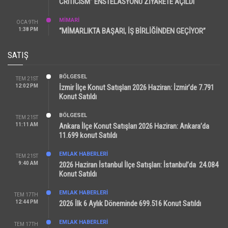
CRITICISM” ENSTELASYONU ZİYARETE AÇILDI
MİMARİ
OCA 9TH
1:38 PM
“MİMARLIKTA BAŞARI, İŞ BİRLİĞİNDEN GEÇİYOR”
SATIŞ
BÖLGESEL
TEM 21ST
12:02 PM
İzmir İlçe Konut Satışları 2026 Haziran: İzmir’de 7.791
Konut Satıldı
BÖLGESEL
TEM 21ST
11:11 AM
Ankara İlçe Konut Satışları 2026 Haziran: Ankara’da
11.699 konut Satıldı
EMLAK HABERLERI
TEM 21ST
9:40 AM
2026 Haziran İstanbul İlçe Satışları: İstanbul’da 24.084
Konut Satıldı
EMLAK HABERLERI
TEM 17TH
12:44 PM
2026 İlk 6 Aylık Döneminde 699.516 Konut Satıldı
EMLAK HABERLERI
TEM 17TH