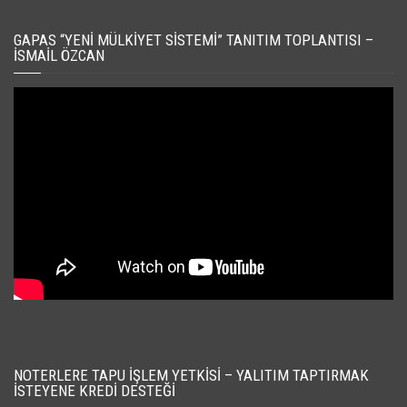
GAPAS “YENI MÜLKIYET SISTEMI” TANITIM TOPLANTISI –
İSMAIL ÖZCAN
NOTERLERE TAPU İŞLEM YETKISI – YALITIM TAPTIRMAK
İSTEYENE KREDI DESTEĞI