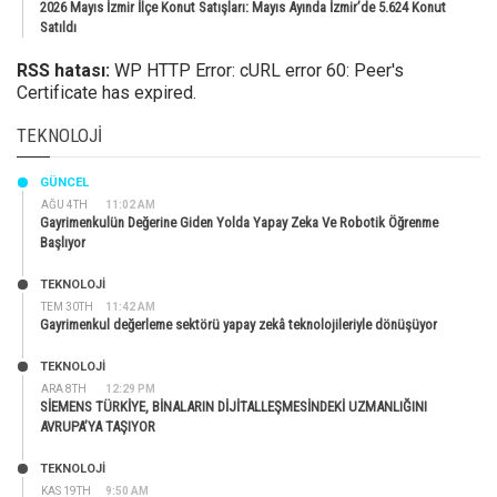
2026 Mayıs İzmir İlçe Konut Satışları: Mayıs Ayında İzmir’de 5.624 Konut
Satıldı
RSS hatası:
WP HTTP Error: cURL error 60: Peer's
Certificate has expired.
TEKNOLOJI
GÜNCEL
AĞU 4TH
11:02 AM
Gayrimenkulün Değerine Giden Yolda Yapay Zeka Ve Robotik Öğrenme
Başlıyor
TEKNOLOJİ
TEM 30TH
11:42 AM
Gayrimenkul değerleme sektörü yapay zekâ teknolojileriyle dönüşüyor
TEKNOLOJİ
ARA 8TH
12:29 PM
SİEMENS TÜRKİYE, BİNALARIN DİJİTALLEŞMESİNDEKİ UZMANLIĞINI
AVRUPA’YA TAŞIYOR
TEKNOLOJİ
KAS 19TH
9:50 AM