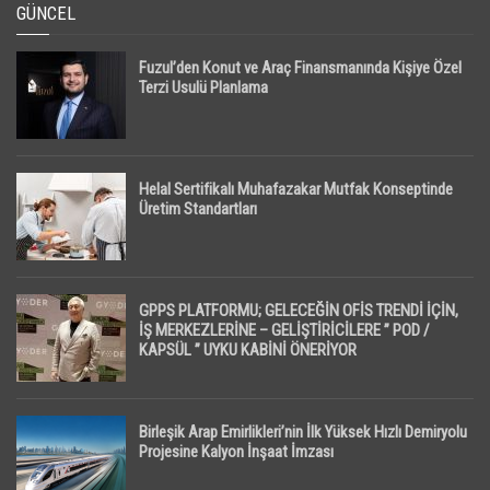
GÜNCEL
Fuzul’den Konut ve Araç Finansmanında Kişiye Özel
Terzi Usulü Planlama
Helal Sertifikalı Muhafazakar Mutfak Konseptinde
Üretim Standartları
GPPS PLATFORMU; GELECEĞİN OFİS TRENDİ İÇİN,
İŞ MERKEZLERİNE – GELİŞTİRİCİLERE ” POD /
KAPSÜL ” UYKU KABİNİ ÖNERİYOR
Birleşik Arap Emirlikleri’nin İlk Yüksek Hızlı Demiryolu
Projesine Kalyon İnşaat İmzası