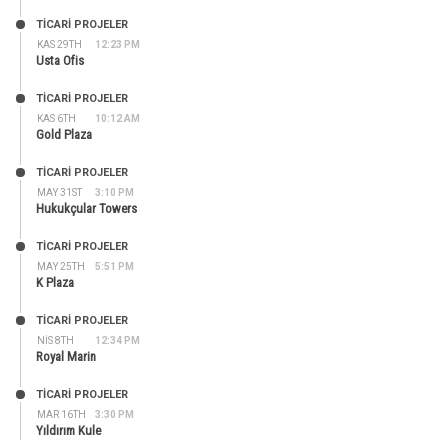
TİCARİ PROJELER
KAS 29TH
12:23 PM
Usta Ofis
TİCARİ PROJELER
KAS 6TH
10:12 AM
Gold Plaza
TİCARİ PROJELER
MAY 31ST
3:10 PM
Hukukçular Towers
TİCARİ PROJELER
MAY 25TH
5:51 PM
K Plaza
TİCARİ PROJELER
NIS 8TH
12:34 PM
Royal Marin
TİCARİ PROJELER
MAR 16TH
3:30 PM
Yıldırım Kule