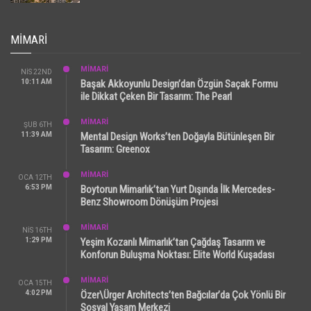
MIMARI
MİMARİ
NIS 22ND
10:11 AM
Başak Akkoyunlu Design’dan Özgün Saçak Formu
ile Dikkat Çeken Bir Tasarım: The Pearl
MİMARİ
ŞUB 6TH
11:39 AM
Mental Design Works’ten Doğayla Bütünleşen Bir
Tasarım: Greenox
MİMARİ
OCA 12TH
6:53 PM
Boytorun Mimarlık’tan Yurt Dışında İlk Mercedes-
Benz Showroom Dönüşüm Projesi
MİMARİ
NIS 16TH
1:29 PM
Yeşim Kozanlı Mimarlık’tan Çağdaş Tasarım ve
Konforun Buluşma Noktası: Elite World Kuşadası
MİMARİ
OCA 15TH
4:02 PM
Özer\Ürger Architects’ten Bağcılar’da Çok Yönlü Bir
Sosyal Yaşam Merkezi