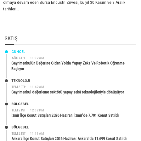
olmaya devam eden Bursa Endüstri Zirvesi, bu yıl 30 Kasım ve 3 Aralık
tarihleri...
SATIŞ
GÜNCEL
AĞU 4TH
11:02 AM
Gayrimenkulün Değerine Giden Yolda Yapay Zeka Ve Robotik Öğrenme
Başlıyor
TEKNOLOJİ
TEM 30TH
11:42 AM
Gayrimenkul değerleme sektörü yapay zekâ teknolojileriyle dönüşüyor
BÖLGESEL
TEM 21ST
12:02 PM
İzmir İlçe Konut Satışları 2026 Haziran: İzmir’de 7.791 Konut Satıldı
BÖLGESEL
TEM 21ST
11:11 AM
Ankara İlçe Konut Satışları 2026 Haziran: Ankara’da 11.699 konut Satıldı