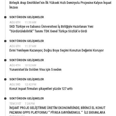
Birleşik Arap Emirlikleri’nin İlk Yüksek Hızlı Demiryolu Projesine Kalyon İnşaat
İmzası
SEKTÖRDEN GELIŞMELER
AĞU 6TH
11:30 AM
SKD Türkiye ve Sabancı Üniversitesi İş Birliğiyle Hazırlanan Yeni
“Sürdürülebilirlik” Tanımı TDK Genel Türkçe Sözlük’e Girdi
SEKTÖRDEN GELIŞMELER
AĞU 6TH
11:27 AM
Evini Yenileyen Kazanıyor, Doğru Boya Seçimi Konutun Değerini Koruyor
SEKTÖRDEN GELIŞMELER
AĞU 4TH
10:52 AM
Yunanistan’da Golden Visa için 5 neden
SEKTÖRDEN GELIŞMELER
AĞU 3RD
12:42 PM
Konut inşaat firmaları şikayetleri yüzde 127 arttı
SEKTÖRDEN GELIŞMELER
TEM 31ST
7:24 PM
İNŞAAT PROJE GELİŞTİRME ÜRETİM EKONOMİSİNDE; BİRİNCİ EL KONUT
PAZARINI GPPS PLATFORMU ” PİYASA GAYRİMENKUL ” İLE EKRANLARA