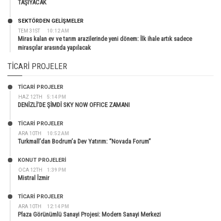
TAŞIYACAK
SEKTÖRDEN GELIŞMELER
TEM 31ST
10:12 AM
Miras kalan ev ve tarım arazilerinde yeni dönem: İlk ihale artık sadece
mirasçılar arasında yapılacak
TICARI PROJELER
TİCARİ PROJELER
HAZ 12TH
5:14 PM
DENİZLİ’DE ŞİMDİ SKY NOW OFFICE ZAMANI
TİCARİ PROJELER
ARA 10TH
10:52 AM
Turkmall’dan Bodrum’a Dev Yatırım: “Novada Forum”
KONUT PROJELERI
OCA 12TH
1:39 PM
Mistral İzmir
TİCARİ PROJELER
ARA 10TH
12:14 PM
Plaza Görünümlü Sanayi Projesi: Modern Sanayi Merkezi