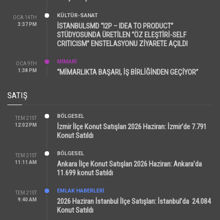
KÜLTÜR-SANAT
OCA 14TH
3:37 PM
İSTANBULSMD “I2P – IDEA TO PRODUCT”
STÜDYOSUNDA ÜRETİLEN “ÖZ ELEŞTİRİ-SELF
CRITICISM” ENSTELASYONU ZİYARETE AÇILDI
MİMARİ
OCA 9TH
1:38 PM
“MİMARLIKTA BAŞARI, İŞ BİRLİĞİNDEN GEÇİYOR”
SATIŞ
BÖLGESEL
TEM 21ST
12:02 PM
İzmir İlçe Konut Satışları 2026 Haziran: İzmir’de 7.791
Konut Satıldı
BÖLGESEL
TEM 21ST
11:11 AM
Ankara İlçe Konut Satışları 2026 Haziran: Ankara’da
11.699 konut Satıldı
EMLAK HABERLERI
TEM 21ST
9:40 AM
2026 Haziran İstanbul İlçe Satışları: İstanbul’da 24.084
Konut Satıldı