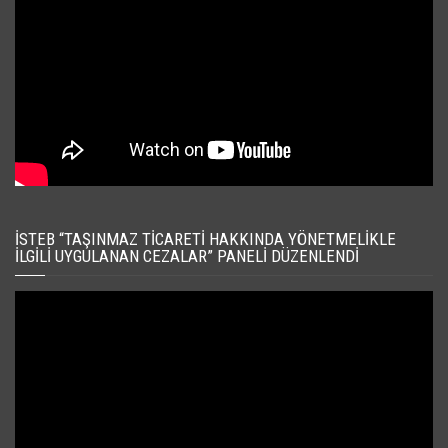
İSTEB “TAŞINMAZ TICARETI HAKKINDA YÖNETMELIKLE
İLGILI UYGULANAN CEZALAR” PANELI DÜZENLENDI