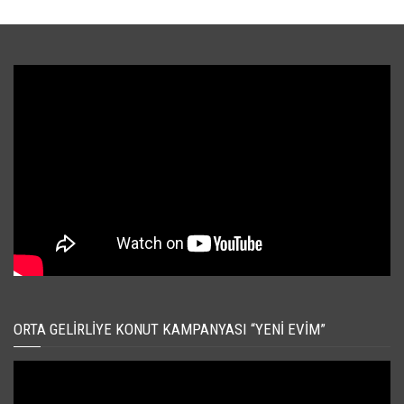
ORTA GELIRLIYE KONUT KAMPANYASI “YENI EVIM”