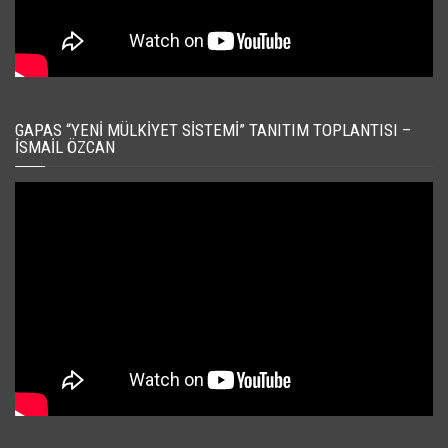
GAPAS “YENI MÜLKIYET SISTEMI” TANITIM TOPLANTISI –
İSMAIL ÖZCAN