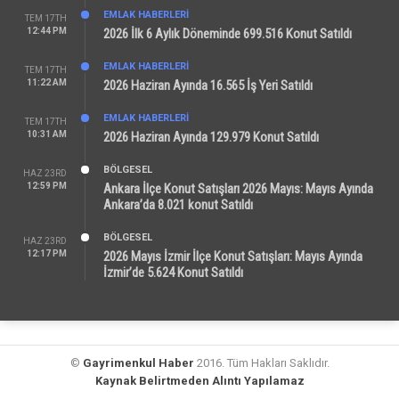
EMLAK HABERLERI
TEM 17TH
12:44 PM
2026 İlk 6 Aylık Döneminde 699.516 Konut Satıldı
EMLAK HABERLERI
TEM 17TH
11:22 AM
2026 Haziran Ayında 16.565 İş Yeri Satıldı
EMLAK HABERLERI
TEM 17TH
10:31 AM
2026 Haziran Ayında 129.979 Konut Satıldı
BÖLGESEL
HAZ 23RD
12:59 PM
Ankara İlçe Konut Satışları 2026 Mayıs: Mayıs Ayında
Ankara’da 8.021 konut Satıldı
BÖLGESEL
HAZ 23RD
12:17 PM
2026 Mayıs İzmir İlçe Konut Satışları: Mayıs Ayında
İzmir’de 5.624 Konut Satıldı
©
Gayrimenkul Haber
2016. Tüm Hakları Saklıdır.
Kaynak Belirtmeden Alıntı Yapılamaz