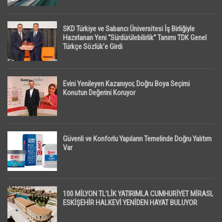
SKD Türkiye ve Sabancı Üniversitesi İş Birliğiyle
Hazırlanan Yeni “Sürdürülebilirlik” Tanımı TDK Genel
Türkçe Sözlük’e Girdi
Evini Yenileyen Kazanıyor, Doğru Boya Seçimi
Konutun Değerini Koruyor
Güvenli ve Konforlu Yapıların Temelinde Doğru Yalıtım
Var
100 MİLYON TL’LİK YATIRIMLA CUMHURİYET MİRASI,
ESKİŞEHİR HALKEVİ YENİDEN HAYAT BULUYOR