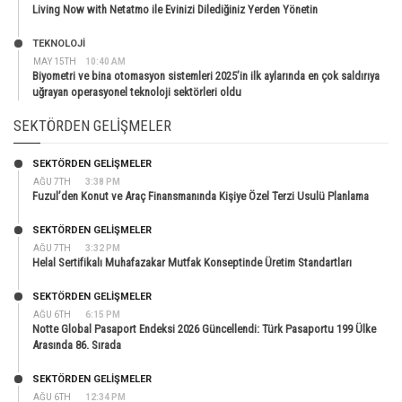
Living Now with Netatmo ile Evinizi Dilediğiniz Yerden Yönetin
TEKNOLOJİ
MAY 15TH
10:40 AM
Biyometri ve bina otomasyon sistemleri 2025’in ilk aylarında en çok saldırıya
uğrayan operasyonel teknoloji sektörleri oldu
SEKTÖRDEN GELIŞMELER
SEKTÖRDEN GELIŞMELER
AĞU 7TH
3:38 PM
Fuzul’den Konut ve Araç Finansmanında Kişiye Özel Terzi Usulü Planlama
SEKTÖRDEN GELIŞMELER
AĞU 7TH
3:32 PM
Helal Sertifikalı Muhafazakar Mutfak Konseptinde Üretim Standartları
SEKTÖRDEN GELIŞMELER
AĞU 6TH
6:15 PM
Notte Global Pasaport Endeksi 2026 Güncellendi: Türk Pasaportu 199 Ülke
Arasında 86. Sırada
SEKTÖRDEN GELIŞMELER
AĞU 6TH
12:34 PM