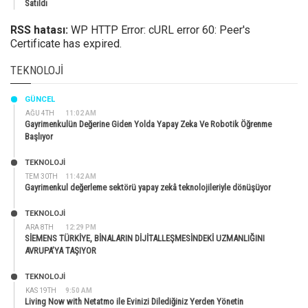
Satıldı
RSS hatası:
WP HTTP Error: cURL error 60: Peer's
Certificate has expired.
TEKNOLOJI
GÜNCEL
AĞU 4TH
11:02 AM
Gayrimenkulün Değerine Giden Yolda Yapay Zeka Ve Robotik Öğrenme
Başlıyor
TEKNOLOJİ
TEM 30TH
11:42 AM
Gayrimenkul değerleme sektörü yapay zekâ teknolojileriyle dönüşüyor
TEKNOLOJİ
ARA 8TH
12:29 PM
SİEMENS TÜRKİYE, BİNALARIN DİJİTALLEŞMESİNDEKİ UZMANLIĞINI
AVRUPA’YA TAŞIYOR
TEKNOLOJİ
KAS 19TH
9:50 AM
Living Now with Netatmo ile Evinizi Dilediğiniz Yerden Yönetin