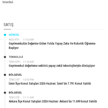
İstanbul...
SATIŞ
GÜNCEL
AĞU 4TH
11:02 AM
Gayrimenkulün Değerine Giden Yolda Yapay Zeka Ve Robotik Öğrenme
Başlıyor
TEKNOLOJİ
TEM 30TH
11:42 AM
Gayrimenkul değerleme sektörü yapay zekâ teknolojileriyle dönüşüyor
BÖLGESEL
TEM 21ST
12:02 PM
İzmir İlçe Konut Satışları 2026 Haziran: İzmir’de 7.791 Konut Satıldı
BÖLGESEL
TEM 21ST
11:11 AM
Ankara İlçe Konut Satışları 2026 Haziran: Ankara’da 11.699 konut Satıldı