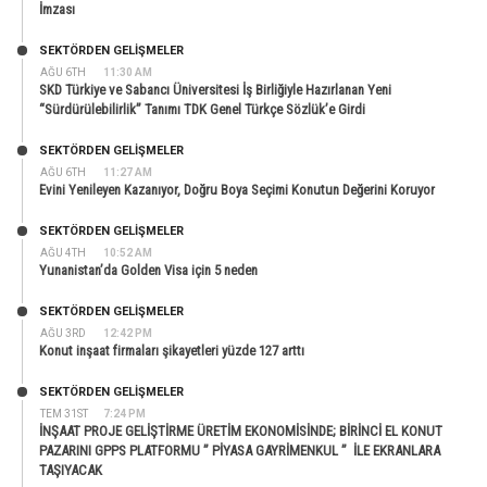
İmzası
SEKTÖRDEN GELIŞMELER
AĞU 6TH
11:30 AM
SKD Türkiye ve Sabancı Üniversitesi İş Birliğiyle Hazırlanan Yeni
“Sürdürülebilirlik” Tanımı TDK Genel Türkçe Sözlük’e Girdi
SEKTÖRDEN GELIŞMELER
AĞU 6TH
11:27 AM
Evini Yenileyen Kazanıyor, Doğru Boya Seçimi Konutun Değerini Koruyor
SEKTÖRDEN GELIŞMELER
AĞU 4TH
10:52 AM
Yunanistan’da Golden Visa için 5 neden
SEKTÖRDEN GELIŞMELER
AĞU 3RD
12:42 PM
Konut inşaat firmaları şikayetleri yüzde 127 arttı
SEKTÖRDEN GELIŞMELER
TEM 31ST
7:24 PM
İNŞAAT PROJE GELİŞTİRME ÜRETİM EKONOMİSİNDE; BİRİNCİ EL KONUT
PAZARINI GPPS PLATFORMU ” PİYASA GAYRİMENKUL ” İLE EKRANLARA
TAŞIYACAK