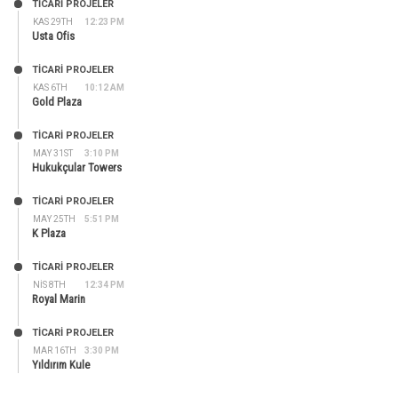
TİCARİ PROJELER
KAS 29TH
12:23 PM
Usta Ofis
TİCARİ PROJELER
KAS 6TH
10:12 AM
Gold Plaza
TİCARİ PROJELER
MAY 31ST
3:10 PM
Hukukçular Towers
TİCARİ PROJELER
MAY 25TH
5:51 PM
K Plaza
TİCARİ PROJELER
NIS 8TH
12:34 PM
Royal Marin
TİCARİ PROJELER
MAR 16TH
3:30 PM
Yıldırım Kule