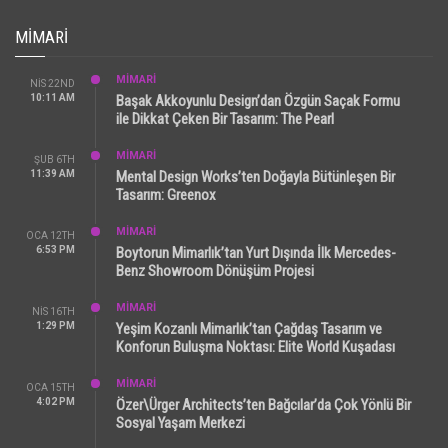
MIMARI
MİMARİ
NIS 22ND
10:11 AM
Başak Akkoyunlu Design’dan Özgün Saçak Formu
ile Dikkat Çeken Bir Tasarım: The Pearl
MİMARİ
ŞUB 6TH
11:39 AM
Mental Design Works’ten Doğayla Bütünleşen Bir
Tasarım: Greenox
MİMARİ
OCA 12TH
6:53 PM
Boytorun Mimarlık’tan Yurt Dışında İlk Mercedes-
Benz Showroom Dönüşüm Projesi
MİMARİ
NIS 16TH
1:29 PM
Yeşim Kozanlı Mimarlık’tan Çağdaş Tasarım ve
Konforun Buluşma Noktası: Elite World Kuşadası
MİMARİ
OCA 15TH
4:02 PM
Özer\Ürger Architects’ten Bağcılar’da Çok Yönlü Bir
Sosyal Yaşam Merkezi