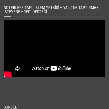
NOTERLERE TAPU İŞLEM YETKISI – YALITIM TAPTIRMAK
İSTEYENE KREDI DESTEĞI
GÜNCEL