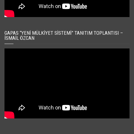
GAPAS “YENI MÜLKIYET SISTEMI” TANITIM TOPLANTISI –
İSMAIL ÖZCAN