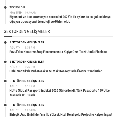
TEKNOLOJİ
MAY 15TH
10:40 AM
Biyometri ve bina otomasyon sistemleri 2025’in ilk aylarında en çok saldırıya
uğrayan operasyonel teknoloji sektörleri oldu
SEKTÖRDEN GELIŞMELER
SEKTÖRDEN GELIŞMELER
AĞU 7TH
3:38 PM
Fuzul’den Konut ve Araç Finansmanında Kişiye Özel Terzi Usulü Planlama
SEKTÖRDEN GELIŞMELER
AĞU 7TH
3:32 PM
Helal Sertifikalı Muhafazakar Mutfak Konseptinde Üretim Standartları
SEKTÖRDEN GELIŞMELER
AĞU 6TH
6:15 PM
Notte Global Pasaport Endeksi 2026 Güncellendi: Türk Pasaportu 199 Ülke
Arasında 86. Sırada
SEKTÖRDEN GELIŞMELER
AĞU 6TH
12:34 PM
Birleşik Arap Emirlikleri’nin İlk Yüksek Hızlı Demiryolu Projesine Kalyon İnşaat