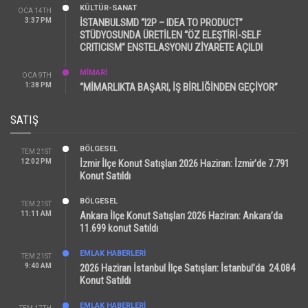
KÜLTÜR-SANAT
OCA 14TH
3:37 PM
İSTANBULSMD “I2P – IDEA TO PRODUCT”
STÜDYOSUNDA ÜRETİLEN “ÖZ ELEŞTİRİ-SELF
CRITICISM” ENSTELASYONU ZİYARETE AÇILDI
MİMARİ
OCA 9TH
1:38 PM
“MİMARLIKTA BAŞARI, İŞ BİRLİĞİNDEN GEÇİYOR”
SATIŞ
BÖLGESEL
TEM 21ST
12:02 PM
İzmir İlçe Konut Satışları 2026 Haziran: İzmir’de 7.791
Konut Satıldı
BÖLGESEL
TEM 21ST
11:11 AM
Ankara İlçe Konut Satışları 2026 Haziran: Ankara’da
11.699 konut Satıldı
EMLAK HABERLERI
TEM 21ST
9:40 AM
2026 Haziran İstanbul İlçe Satışları: İstanbul’da 24.084
Konut Satıldı
EMLAK HABERLERI