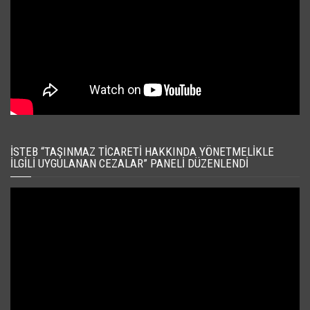
İSTEB “TAŞINMAZ TICARETI HAKKINDA YÖNETMELIKLE
İLGILI UYGULANAN CEZALAR” PANELI DÜZENLENDI