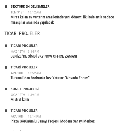
SEKTÖRDEN GELIŞMELER
TEM 31ST
10:12 AM
Miras kalan ev ve tarım arazilerinde yeni dönem: İlk ihale artık sadece
mirasçılar arasında yapılacak
TICARI PROJELER
TİCARİ PROJELER
HAZ 12TH
5:14 PM
DENİZLİ’DE ŞİMDİ SKY NOW OFFICE ZAMANI
TİCARİ PROJELER
ARA 10TH
10:52 AM
Turkmall’dan Bodrum’a Dev Yatırım: “Novada Forum”
KONUT PROJELERI
OCA 12TH
1:39 PM
Mistral İzmir
TİCARİ PROJELER
ARA 10TH
12:14 PM
Plaza Görünümlü Sanayi Projesi: Modern Sanayi Merkezi