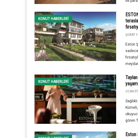
ile para
ESTON
KONUT HABERLERI
terasl
fırsatı
ŞUBAT 1
Eston Ş
sadece 
fırsatı
meydanl
Taylan
KONUT HABERLERI
yaşam 
OCAK 9T
Sağlıkl
Kümeli,
okuyucu
gören T
Eston 