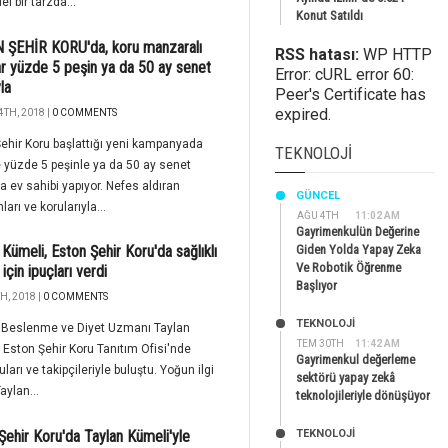
lel bir tarzda...
Konut Satıldı
 ŞEHİR KORU'da, koru manzaralı
RSS hatası:
WP HTTP
ar yüzde 5 peşin ya da 50 ay senet
Error: cURL error 60:
yla
Peer's Certificate has
expired.
4TH, 2018 |
0 COMMENTS
ehir Koru başlattığı yeni kampanyada
TEKNOLOJI
yüzde 5 peşinle ya da 50 ay senet
yla ev sahibi yapıyor. Nefes aldıran
GÜNCEL
arı ve korularıyla...
AĞU 4TH
11:02 AM
Gayrimenkulün Değerine
 Kümeli, Eston Şehir Koru'da sağlıklı
Giden Yolda Yapay Zeka
Ve Robotik Öğrenme
için ipuçları verdi
Başlıyor
H, 2018 |
0 COMMENTS
TEKNOLOJİ
ı Beslenme ve Diyet Uzmanı Taylan
TEM 30TH
11:42 AM
 Eston Şehir Koru Tanıtım Ofisi'nde
Gayrimenkul değerleme
ları ve takipçileriyle buluştu. Yoğun ilgi
sektörü yapay zekâ
aylan...
teknolojileriyle dönüşüyor
Şehir Koru'da Taylan Kümeli'yle
TEKNOLOJİ