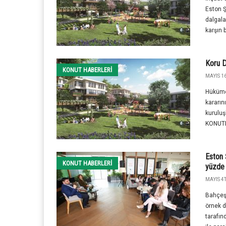
Eston Ş
dalgal
karşın b
Koru D
KONUT HABERLERI
MAYIS 16
Hükümet
kararın
kuruluş
KONUTDE
Eston 
KONUT HABERLERI
yüzde 
MAYIS 4T
Bahçeşe
örnek d
tarafın