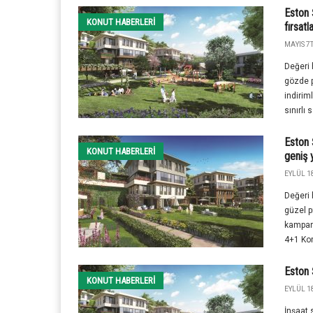
Eston 
KONUT HABERLERI
fırsatl
MAYIS 7T
Değeri 
gözde p
indirim
sınırlı 
Eston 
KONUT HABERLERI
geniş 
EYLÜL 18
Değeri 
güzel p
kampan
4+1 Kor
Eston 
KONUT HABERLERI
EYLÜL 18
İnşaat 