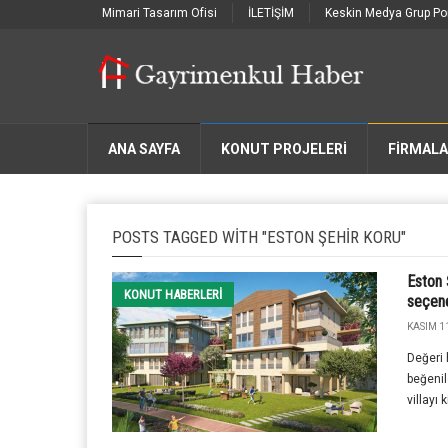
Mimari Tasarım Ofisi
İLETİŞİM
Keskin Medya Grup Por
ANA SAYFA
KONUT PROJELERİ
FIRMAL
POSTS TAGGED WITH "ESTON ŞEHIR KORU"
Eston 
KONUT HABERLERI
seçenek
KASIM 11
Değeri 
beğenil
villayı