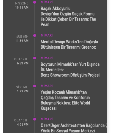
MİMARİ
NIS 22ND
10:11 AM
Başak Akkoyunlu
Design’dan Özgün Saçak Formu
ile Dikkat Çeken Bir Tasarım: The
Pearl
MİMARİ
ŞUB 6TH
11:39 AM
Mental Design Works’ten Doğayla
Bütünleşen Bir Tasarım: Greenox
MİMARİ
OCA 12TH
6:53 PM
Boytorun Mimarlık’tan Yurt Dışında
İlk Mercedes-
Benz Showroom Dönüşüm Projesi
MİMARİ
NIS 16TH
1:29 PM
Yeşim Kozanlı Mimarlık’tan
Çağdaş Tasarım ve Konforun
Buluşma Noktası: Elite World
Kuşadası
MİMARİ
OCA 15TH
4:02 PM
Özer\Ürger Architects’ten Bağcılar’da Çok
Yönlü Bir Sosyal Yaşam Merkezi