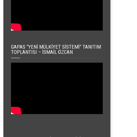
GAPAS “YENI MÜLKIYET SISTEMI” TANITIM
TOPLANTISI – İSMAIL ÖZCAN