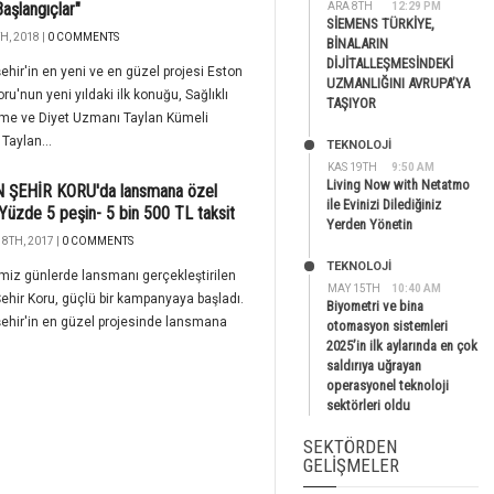
Başlangıçlar"
ARA 8TH
12:29 PM
SİEMENS TÜRKİYE,
H, 2018 |
0 COMMENTS
BİNALARIN
DİJİTALLEŞMESİNDEKİ
hir'in en yeni ve en güzel projesi Eston
UZMANLIĞINI AVRUPA’YA
oru'nun yeni yıldaki ilk konuğu, Sağlıklı
TAŞIYOR
me ve Diyet Uzmanı Taylan Kümeli
 Taylan...
TEKNOLOJİ
KAS 19TH
9:50 AM
Living Now with Netatmo
 ŞEHİR KORU'da lansmana özel
ile Evinizi Dilediğiniz
: Yüzde 5 peşin- 5 bin 500 TL taksit
Yerden Yönetin
8TH, 2017 |
0 COMMENTS
TEKNOLOJİ
miz günlerde lansmanı gerçekleştirilen
MAY 15TH
10:40 AM
ehir Koru, güçlü bir kampanyaya başladı.
Biyometri ve bina
ehir'in en güzel projesinde lansmana
otomasyon sistemleri
2025’in ilk aylarında en çok
saldırıya uğrayan
operasyonel teknoloji
sektörleri oldu
SEKTÖRDEN
GELIŞMELER