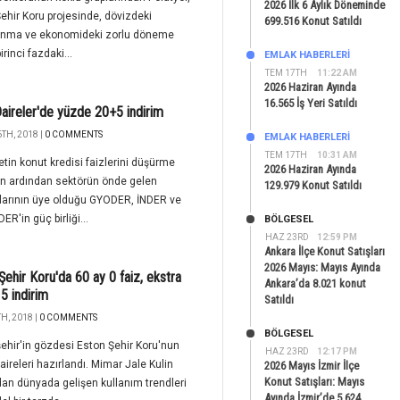
2026 İlk 6 Aylık Döneminde
ehir Koru projesinde, dövizdeki
699.516 Konut Satıldı
anma ve ekonomideki zorlu döneme
irinci fazdaki...
EMLAK HABERLERI
TEM 17TH
11:22 AM
2026 Haziran Ayında
16.565 İş Yeri Satıldı
aireler'de yüzde 20+5 indirim
TH, 2018 |
0 COMMENTS
EMLAK HABERLERI
TEM 17TH
10:31 AM
in konut kredisi faizlerini düşürme
2026 Haziran Ayında
ın ardından sektörün önde gelen
129.979 Konut Satıldı
larının üye olduğu GYODER, İNDER ve
R'in güç birliği...
BÖLGESEL
HAZ 23RD
12:59 PM
Ankara İlçe Konut Satışları
2026 Mayıs: Mayıs Ayında
Şehir Koru'da 60 ay 0 faiz, ekstra
Ankara’da 8.021 konut
5 indirim
Satıldı
H, 2018 |
0 COMMENTS
BÖLGESEL
hir'in gözdesi Eston Şehir Koru'nun
HAZ 23RD
12:17 PM
aireleri hazırlandı. Mimar Jale Kulin
2026 Mayıs İzmir İlçe
Konut Satışları: Mayıs
dan dünyada gelişen kullanım trendleri
Ayında İzmir’de 5.624