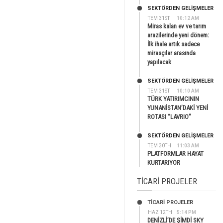
SEKTÖRDEN GELIŞMELER
TEM 31ST
10:12 AM
Miras kalan ev ve tarım
arazilerinde yeni dönem:
İlk ihale artık sadece
mirasçılar arasında
yapılacak
SEKTÖRDEN GELIŞMELER
TEM 31ST
10:10 AM
TÜRK YATIRIMCININ
YUNANİSTAN’DAKİ YENİ
ROTASI “LAVRIO”
SEKTÖRDEN GELIŞMELER
TEM 30TH
11:03 AM
PLATFORMLAR HAYAT
KURTARIYOR
TICARI PROJELER
TİCARİ PROJELER
HAZ 12TH
5:14 PM
DENİZLİ’DE ŞİMDİ SKY