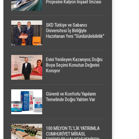
Projesine Kalyon İnşaat İmzası
SKD Türkiye ve Sabancı
Üniversitesi İş Birliğiyle
Hazırlanan Yeni “Sürdürülebilirlik”
Tanımı TDK Genel Türkçe
Sözlük’e Girdi
Evini Yenileyen Kazanıyor, Doğru
Boya Seçimi Konutun Değerini
Koruyor
Güvenli ve Konforlu Yapıların
Temelinde Doğru Yalıtım Var
100 MİLYON TL’LİK YATIRIMLA
CUMHURİYET MİRASI,