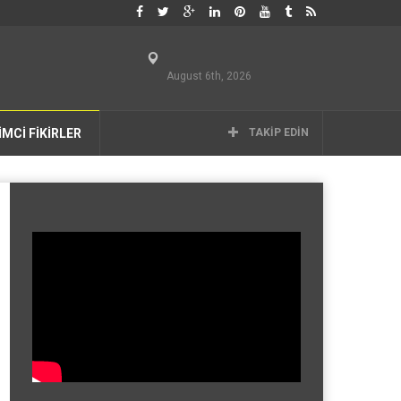
August 6th, 2026
İMCİ FİKİRLER
TAKIP EDIN