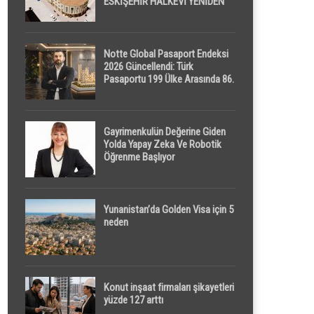
ESKİŞEHİR HALKEVİ YENİDEN
HAYAT BULUYOR
Notte Global Pasaport Endeksi
2026 Güncellendi: Türk
Pasaportu 199 Ülke Arasında 86.
Sırada
Gayrimenkulün Değerine Giden
Yolda Yapay Zeka Ve Robotik
Öğrenme Başlıyor
Yunanistan’da Golden Visa için 5
neden
Konut inşaat firmaları şikayetleri
yüzde 127 arttı