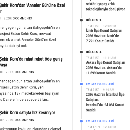
sektörü yapay zekâ
Şehir Koru'dan 'Anneler Günü'ne özel
teknolojileriyle dönüşüyor
ar
H, 2020 |
0 COMMENTS
BÖLGESEL
TEM 21ST
12:02 PM
her geçen gün artan Bahçeşehir'in en
İzmir İlçe Konut Satışları
rojesi Eston Şehir Koru, mevcut
2026 Haziran: İzmir’de
lere ek olarak Anneler Günü'ne özel
7.791 Konut Satıldı
sayıda daireyi çok...
BÖLGESEL
Şehir Koru'da rahat rahat öde geniş
TEM 21ST
11:11 AM
Ankara İlçe Konut Satışları
yaşa
2026 Haziran: Ankara’da
TH, 2019 |
0 COMMENTS
11.699 konut Satıldı
her geçen gün artan Bahçeşehir'in en
EMLAK HABERLERI
rojesi Eston Şehir Koru, yeni
TEM 21ST
9:40 AM
yasında 187 metrekareden başlayan
2026 Haziran İstanbul İlçe
u Daireleri'nde sadece 59 bin...
Satışları:
İstanbul’da 24.084 Konut
Satıldı
Şehir Koru satışta hız kesmiyor
TH, 2018 |
0 COMMENTS
EMLAK HABERLERI
TEM 17TH
12:44 PM
sektörünün köklü gruplarından Polatyol,