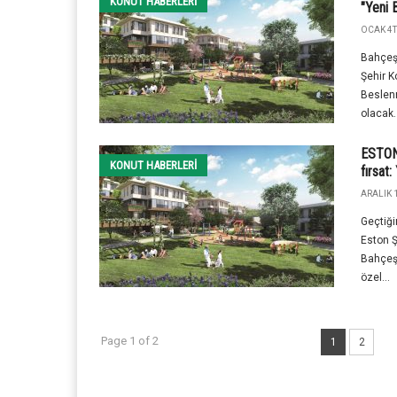
KONUT HABERLERI
"Yeni 
OCAK 4T
Bahçeşe
Şehir K
Beslen
olacak.
ESTON
KONUT HABERLERI
fırsat
ARALIK 1
Geçtiği
Eston Ş
Bahçeş
özel...
Page 1 of 2
1
2