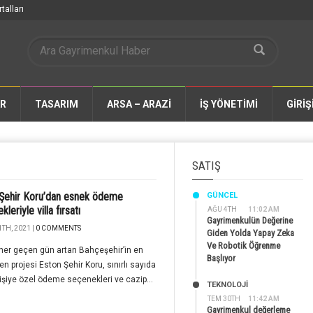
talları
AR
TASARIM
ARSA – ARAZİ
İŞ YÖNETİMİ
GİRİŞ
SATIŞ
Şehir Koru’dan esnek ödeme
GÜNCEL
leriyle villa fırsatı
AĞU 4TH
11:02 AM
Gayrimenkulün Değerine
TH, 2021 |
0 COMMENTS
Giden Yolda Yapay Zeka
Ve Robotik Öğrenme
her geçen gün artan Bahçeşehir’in en
Başlıyor
en projesi Eston Şehir Koru, sınırlı sayıda
 kişiye özel ödeme seçenekleri ve cazip...
TEKNOLOJİ
TEM 30TH
11:42 AM
Gayrimenkul değerleme