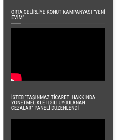
ORTA GELIRLIYE KONUT KAMPANYASI “YENI
EVIM”
İSTEB “TAŞINMAZ TICARETI HAKKINDA
YÖNETMELIKLE İLGILI UYGULANAN
CEZALAR” PANELI DÜZENLENDI