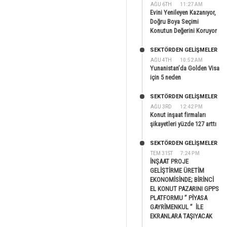
AĞU 6TH
11:27 AM
Evini Yenileyen Kazanıyor,
Doğru Boya Seçimi
Konutun Değerini Koruyor
SEKTÖRDEN GELIŞMELER
AĞU 4TH
10:52 AM
Yunanistan’da Golden Visa
için 5 neden
SEKTÖRDEN GELIŞMELER
AĞU 3RD
12:42 PM
Konut inşaat firmaları
şikayetleri yüzde 127 arttı
SEKTÖRDEN GELIŞMELER
TEM 31ST
7:24 PM
İNŞAAT PROJE
GELİŞTİRME ÜRETİM
EKONOMİSİNDE; BİRİNCİ
EL KONUT PAZARINI GPPS
PLATFORMU ” PİYASA
GAYRİMENKUL ” İLE
EKRANLARA TAŞIYACAK