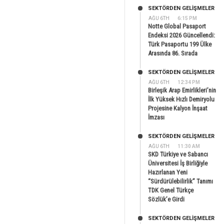
SEKTÖRDEN GELIŞMELER
AĞU 6TH
6:15 PM
Notte Global Pasaport
Endeksi 2026 Güncellendi:
Türk Pasaportu 199 Ülke
Arasında 86. Sırada
SEKTÖRDEN GELIŞMELER
AĞU 6TH
12:34 PM
Birleşik Arap Emirlikleri’nin
İlk Yüksek Hızlı Demiryolu
Projesine Kalyon İnşaat
İmzası
SEKTÖRDEN GELIŞMELER
AĞU 6TH
11:30 AM
SKD Türkiye ve Sabancı
Üniversitesi İş Birliğiyle
Hazırlanan Yeni
“Sürdürülebilirlik” Tanımı
TDK Genel Türkçe
Sözlük’e Girdi
SEKTÖRDEN GELIŞMELER