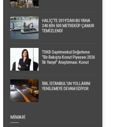
HALİÇ’TE 2019’DAN BU YANA
240 BİN 500 METREKÜP ÇAMUR
TEMİZLENDİ
TSKB Gayrimenkul Değerleme
“Bir Bakışta Konut Piyasası 2026
İlk Yarıyıl” Araştırması: Konut
Piyasasında Dengeli Görünüm
Sürerken, İlk El ve İpotekli
Satışlarda Sınırlı Toparlanma
Dikkat Çekti
İBB, İSTANBUL’UN YOLLARINI
YENİLEMEYE DEVAM EDİYOR
MIMARI