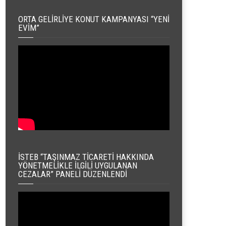
ORTA GELIRLIYE KONUT KAMPANYASI “YENI
EVIM”
İSTEB “TAŞINMAZ TICARETI HAKKINDA
YÖNETMELIKLE İLGILI UYGULANAN
CEZALAR” PANELI DÜZENLENDI