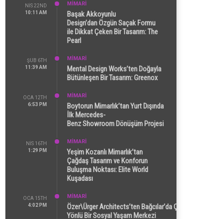
MİMARİ
NIS 22ND
10:11 AM
Başak Akkoyunlu
Design’dan Özgün Saçak Formu
ile Dikkat Çeken Bir Tasarım: The
Pearl
MİMARİ
ŞUB 6TH
11:39 AM
Mental Design Works’ten Doğayla
Bütünleşen Bir Tasarım: Greenox
MİMARİ
OCA 12TH
6:53 PM
Boytorun Mimarlık’tan Yurt Dışında
İlk Mercedes-
Benz Showroom Dönüşüm Projesi
MİMARİ
NIS 16TH
1:29 PM
Yeşim Kozanlı Mimarlık’tan
Çağdaş Tasarım ve Konforun
Buluşma Noktası: Elite World
Kuşadası
MİMARİ
OCA 15TH
4:02 PM
Özer\Ürger Architects’ten Bağcılar’da Çok
Yönlü Bir Sosyal Yaşam Merkezi