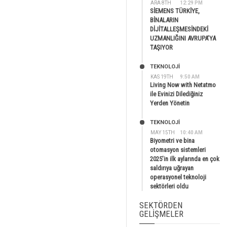
ARA 8TH
12:29 PM
SİEMENS TÜRKİYE,
BİNALARIN
DİJİTALLEŞMESİNDEKİ
UZMANLIĞINI AVRUPA’YA
TAŞIYOR
TEKNOLOJİ
KAS 19TH
9:50 AM
Living Now with Netatmo
ile Evinizi Dilediğiniz
Yerden Yönetin
TEKNOLOJİ
MAY 15TH
10:40 AM
Biyometri ve bina
otomasyon sistemleri
2025’in ilk aylarında en çok
saldırıya uğrayan
operasyonel teknoloji
sektörleri oldu
SEKTÖRDEN
GELIŞMELER