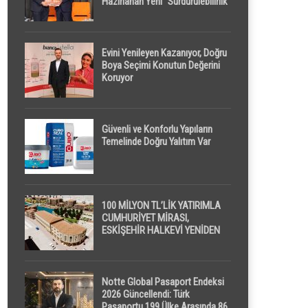
Hazırlanan Yeni “Sürdürülebilirlik”
Tanımı TDK Genel Türkçe
Sözlük’e Girdi
Evini Yenileyen Kazanıyor, Doğru
Boya Seçimi Konutun Değerini
Koruyor
Güvenli ve Konforlu Yapıların
Temelinde Doğru Yalıtım Var
100 MİLYON TL’LİK YATIRIMLA
CUMHURİYET MİRASI,
ESKİŞEHİR HALKEVİ YENİDEN
HAYAT BULUYOR
Notte Global Pasaport Endeksi
2026 Güncellendi: Türk
Pasaportu 199 Ülke Arasında 86.