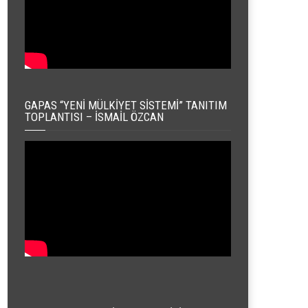
GAPAS “YENI MÜLKIYET SISTEMI” TANITIM
TOPLANTISI – İSMAIL ÖZCAN