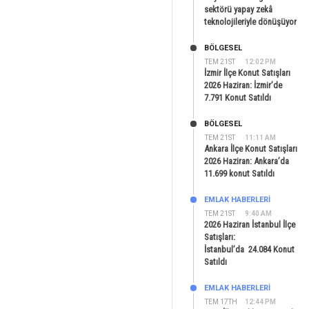
sektörü yapay zekâ
teknolojileriyle dönüşüyor
BÖLGESEL
TEM 21ST
12:02 PM
İzmir İlçe Konut Satışları
2026 Haziran: İzmir’de
7.791 Konut Satıldı
BÖLGESEL
TEM 21ST
11:11 AM
Ankara İlçe Konut Satışları
2026 Haziran: Ankara’da
11.699 konut Satıldı
EMLAK HABERLERI
TEM 21ST
9:40 AM
2026 Haziran İstanbul İlçe
Satışları:
İstanbul’da 24.084 Konut
Satıldı
EMLAK HABERLERI
TEM 17TH
12:44 PM