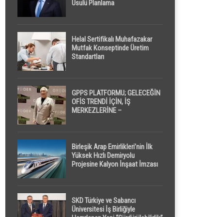
Usulü Planlama
Helal Sertifikalı Muhafazakar
Mutfak Konseptinde Üretim
Standartları
GPPS PLATFORMU; GELECEĞİN
OFİS TRENDİ İÇİN, İŞ
MERKEZLERİNE –
GELİŞTİRİCİLERE ” POD /
KAPSÜL ” UYKU KABİNİ
ÖNERİYOR
Birleşik Arap Emirlikleri’nin İlk
Yüksek Hızlı Demiryolu
Projesine Kalyon İnşaat İmzası
SKD Türkiye ve Sabancı
Üniversitesi İş Birliğiyle