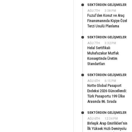
SEKTÖRDEN GELIŞMELER
AĞU 7TH
3:38 PM
Fuzul’den Konut ve Araç
Finansmanında Kişiye Özel
Terzi Usulü Planlama
SEKTÖRDEN GELIŞMELER
AĞU 7TH
3:32 PM
Helal Sertifikalı
Muhafazakar Mutfak
Konseptinde Üretim
Standartları
SEKTÖRDEN GELIŞMELER
AĞU 6TH
6:15 PM
Notte Global Pasaport
Endeksi 2026 Güncellendi:
Türk Pasaportu 199 Ülke
Arasında 86. Sırada
SEKTÖRDEN GELIŞMELER
AĞU 6TH
12:34 PM
Birleşik Arap Emirlikleri’nin
İlk Yüksek Hızlı Demiryolu