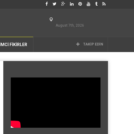
August 7th, 2026
İMCİ FİKİRLER
TAKIP EDIN