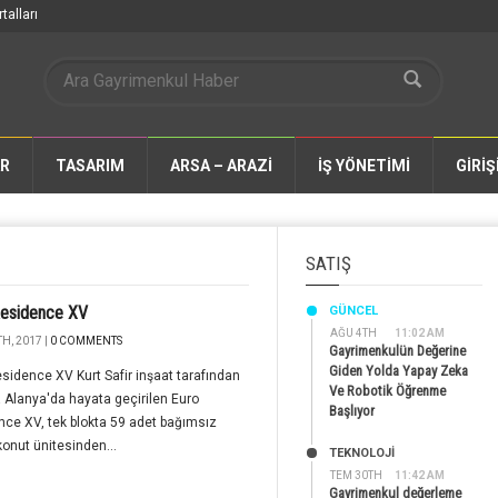
talları
AR
TASARIM
ARSA – ARAZİ
İŞ YÖNETİMİ
GİRİŞ
SATIŞ
Residence XV
GÜNCEL
AĞU 4TH
11:02 AM
H, 2017 |
0 COMMENTS
Gayrimenkulün Değerine
Giden Yolda Yapay Zeka
sidence XV Kurt Safir inşaat tarafından
Ve Robotik Öğrenme
 Alanya'da hayata geçirilen Euro
Başlıyor
ce XV, tek blokta 59 adet bağımsız
onut ünitesinden...
TEKNOLOJİ
TEM 30TH
11:42 AM
Gayrimenkul değerleme