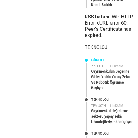
Konut Satıldı
RSS hatası:
WP HTTP
Error: cURL error 60:
Peer's Certificate has
expired.
TEKNOLOJI
GÜNCEL
AĞU 4TH
11:02 AM
Gayrimenkulün Değerine
Giden Yolda Yapay Zeka
Ve Robotik Öğrenme
Başlıyor
TEKNOLOJİ
TEM 30TH
11:42 AM
Gayrimenkul değerleme
sektörü yapay zekâ
teknolojileriyle dönüşüyor
TEKNOLOJİ