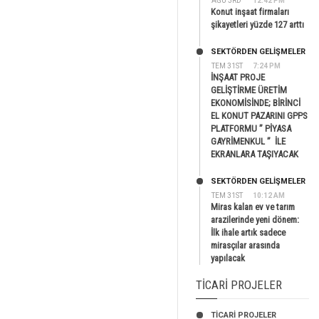
AĞU 3RD
12:42 PM
Konut inşaat firmaları
şikayetleri yüzde 127 arttı
SEKTÖRDEN GELIŞMELER
TEM 31ST
7:24 PM
İNŞAAT PROJE
GELİŞTİRME ÜRETİM
EKONOMİSİNDE; BİRİNCİ
EL KONUT PAZARINI GPPS
PLATFORMU ” PİYASA
GAYRİMENKUL ” İLE
EKRANLARA TAŞIYACAK
SEKTÖRDEN GELIŞMELER
TEM 31ST
10:12 AM
Miras kalan ev ve tarım
arazilerinde yeni dönem:
İlk ihale artık sadece
mirasçılar arasında
yapılacak
TICARI PROJELER
TİCARİ PROJELER