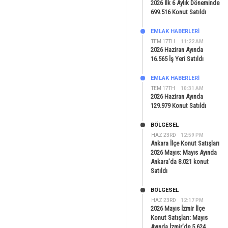
2026 İlk 6 Aylık Döneminde
699.516 Konut Satıldı
EMLAK HABERLERI
TEM 17TH
11:22 AM
2026 Haziran Ayında
16.565 İş Yeri Satıldı
EMLAK HABERLERI
TEM 17TH
10:31 AM
2026 Haziran Ayında
129.979 Konut Satıldı
BÖLGESEL
HAZ 23RD
12:59 PM
Ankara İlçe Konut Satışları
2026 Mayıs: Mayıs Ayında
Ankara’da 8.021 konut
Satıldı
BÖLGESEL
HAZ 23RD
12:17 PM
2026 Mayıs İzmir İlçe
Konut Satışları: Mayıs
Ayında İzmir’de 5.624