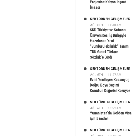
Projesine Kalyon İnşaat
İmzası
SEKTÖRDEN GELIŞMELER
AĞU 6TH
11:30 AM
SKD Türkiye ve Sabancı
Üniversitesi İş Birliğiyle
Hazırlanan Yeni
“Sürdürülebilirlik” Tanımı
TDK Genel Türkçe
Sözlük’e Girdi
SEKTÖRDEN GELIŞMELER
AĞU 6TH
11:27 AM
Evini Yenileyen Kazanıyor,
Doğru Boya Seçimi
Konutun Değerini Koruyor
SEKTÖRDEN GELIŞMELER
AĞU 4TH
10:52 AM
Yunanistan’da Golden Visa
için 5 neden
SEKTÖRDEN GELIŞMELER