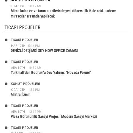
SEKTÖRDEN GELIŞMELER
TEM 31ST
10:12 AM
Miras kalan ev ve tarım arazilerinde yeni dönem: İlk ihale artık sadece
mirasçılar arasında yapılacak
TICARI PROJELER
TİCARİ PROJELER
HAZ 12TH
5:14 PM
DENİZLİ’DE ŞİMDİ SKY NOW OFFICE ZAMANI
TİCARİ PROJELER
ARA 10TH
10:52 AM
Turkmall’dan Bodrum’a Dev Yatırım: “Novada Forum”
KONUT PROJELERI
OCA 12TH
1:39 PM
Mistral İzmir
TİCARİ PROJELER
ARA 10TH
12:14 PM
Plaza Görünümlü Sanayi Projesi: Modern Sanayi Merkezi
TİCARİ PROJELER