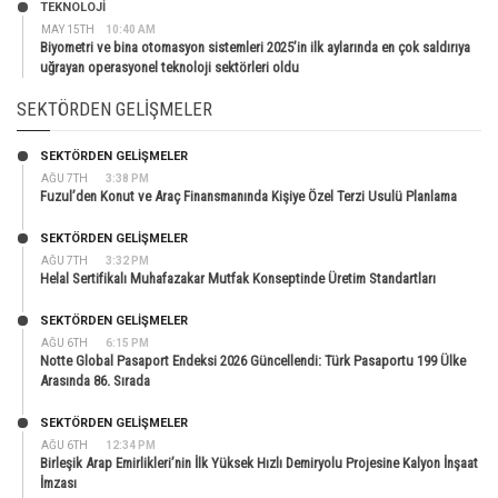
TEKNOLOJİ
MAY 15TH
10:40 AM
Biyometri ve bina otomasyon sistemleri 2025’in ilk aylarında en çok saldırıya
uğrayan operasyonel teknoloji sektörleri oldu
SEKTÖRDEN GELIŞMELER
SEKTÖRDEN GELIŞMELER
AĞU 7TH
3:38 PM
Fuzul’den Konut ve Araç Finansmanında Kişiye Özel Terzi Usulü Planlama
SEKTÖRDEN GELIŞMELER
AĞU 7TH
3:32 PM
Helal Sertifikalı Muhafazakar Mutfak Konseptinde Üretim Standartları
SEKTÖRDEN GELIŞMELER
AĞU 6TH
6:15 PM
Notte Global Pasaport Endeksi 2026 Güncellendi: Türk Pasaportu 199 Ülke
Arasında 86. Sırada
SEKTÖRDEN GELIŞMELER
AĞU 6TH
12:34 PM
Birleşik Arap Emirlikleri’nin İlk Yüksek Hızlı Demiryolu Projesine Kalyon İnşaat
İmzası