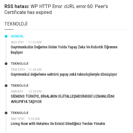
RSS hatası:
WP HTTP Error: cURL error 60: Peer's
Certificate has expired.
TEKNOLOJI
GÜNCEL
AĞU 4TH
11:02 AM
Gayrimenkulün Değerine Giden Yolda Yapay Zeka Ve Robotik Öğrenme
Başlıyor
TEKNOLOJİ
TEM 30TH
11:42 AM
Gayrimenkul değerleme sektörü yapay zekâ teknolojileriyle dönüşüyor
TEKNOLOJİ
ARA 8TH
12:29 PM
SİEMENS TÜRKİYE, BİNALARIN DİJİTALLEŞMESİNDEKİ UZMANLIĞINI
AVRUPA’YA TAŞIYOR
TEKNOLOJİ
KAS 19TH
9:50 AM
Living Now with Netatmo ile Evinizi Dilediğiniz Yerden Yönetin