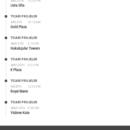
KAS 29TH
12:23 PM
Usta Ofis
TİCARİ PROJELER
KAS 6TH
10:12 AM
Gold Plaza
TİCARİ PROJELER
MAY 31ST
3:10 PM
Hukukçular Towers
TİCARİ PROJELER
MAY 25TH
5:51 PM
K Plaza
TİCARİ PROJELER
NIS 8TH
12:34 PM
Royal Marin
TİCARİ PROJELER
MAR 16TH
3:30 PM
Yıldırım Kule