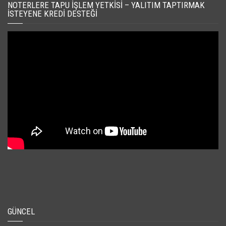
NOTERLERE TAPU İŞLEM YETKISI – YALITIM TAPTIRMAK
İSTEYENE KREDI DESTEĞI
GÜNCEL