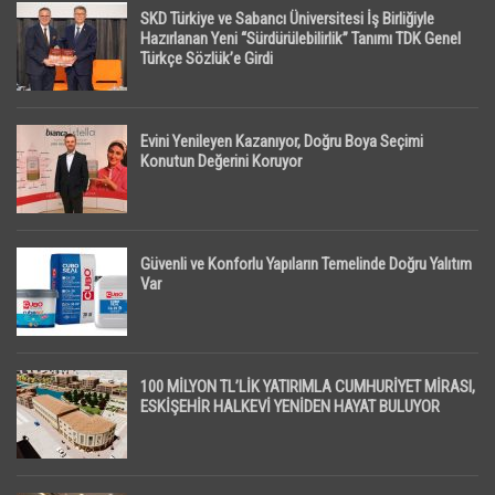
SKD Türkiye ve Sabancı Üniversitesi İş Birliğiyle
Hazırlanan Yeni “Sürdürülebilirlik” Tanımı TDK Genel
Türkçe Sözlük’e Girdi
Evini Yenileyen Kazanıyor, Doğru Boya Seçimi
Konutun Değerini Koruyor
Güvenli ve Konforlu Yapıların Temelinde Doğru Yalıtım
Var
100 MİLYON TL’LİK YATIRIMLA CUMHURİYET MİRASI,
ESKİŞEHİR HALKEVİ YENİDEN HAYAT BULUYOR