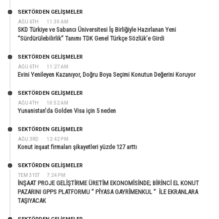
SEKTÖRDEN GELIŞMELER
AĞU 6TH
11:30 AM
SKD Türkiye ve Sabancı Üniversitesi İş Birliğiyle Hazırlanan Yeni
“Sürdürülebilirlik” Tanımı TDK Genel Türkçe Sözlük’e Girdi
SEKTÖRDEN GELIŞMELER
AĞU 6TH
11:27 AM
Evini Yenileyen Kazanıyor, Doğru Boya Seçimi Konutun Değerini Koruyor
SEKTÖRDEN GELIŞMELER
AĞU 4TH
10:52 AM
Yunanistan’da Golden Visa için 5 neden
SEKTÖRDEN GELIŞMELER
AĞU 3RD
12:42 PM
Konut inşaat firmaları şikayetleri yüzde 127 arttı
SEKTÖRDEN GELIŞMELER
TEM 31ST
7:24 PM
İNŞAAT PROJE GELİŞTİRME ÜRETİM EKONOMİSİNDE; BİRİNCİ EL KONUT
PAZARINI GPPS PLATFORMU ” PİYASA GAYRİMENKUL ” İLE EKRANLARA
TAŞIYACAK