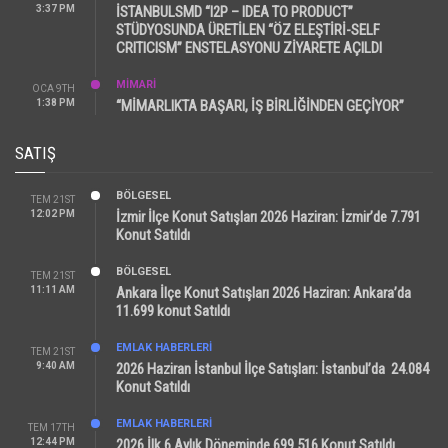
3:37 PM
İSTANBULSMD “I2P – IDEA TO PRODUCT”
STÜDYOSUNDA ÜRETİLEN “ÖZ ELEŞTİRİ-SELF
CRITICISM” ENSTELASYONU ZİYARETE AÇILDI
MİMARİ
OCA 9TH
1:38 PM
“MİMARLIKTA BAŞARI, İŞ BİRLİĞİNDEN GEÇİYOR”
SATIŞ
BÖLGESEL
TEM 21ST
12:02 PM
İzmir İlçe Konut Satışları 2026 Haziran: İzmir’de 7.791
Konut Satıldı
BÖLGESEL
TEM 21ST
11:11 AM
Ankara İlçe Konut Satışları 2026 Haziran: Ankara’da
11.699 konut Satıldı
EMLAK HABERLERI
TEM 21ST
9:40 AM
2026 Haziran İstanbul İlçe Satışları: İstanbul’da 24.084
Konut Satıldı
EMLAK HABERLERI
TEM 17TH
12:44 PM
2026 İlk 6 Aylık Döneminde 699.516 Konut Satıldı