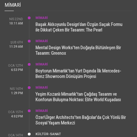
MIMARI
MİMARİ
NIS 22ND
10:11 AM
Başak Akkoyunlu Design’dan Özgün Saçak Formu
ile Dikkat Çeken Bir Tasarım: The Pearl
MİMARİ
ŞUB 6TH
11:39 AM
Mental Design Works’ten Doğayla Bütünleşen Bir
Tasarım: Greenox
MİMARİ
OCA 12TH
6:53 PM
Boytorun Mimarlık’tan Yurt Dışında İlk Mercedes-
Benz Showroom Dönüşüm Projesi
MİMARİ
NIS 16TH
1:29 PM
Yeşim Kozanlı Mimarlık’tan Çağdaş Tasarım ve
Konforun Buluşma Noktası: Elite World Kuşadası
MİMARİ
OCA 15TH
4:02 PM
Özer\Ürger Architects’ten Bağcılar’da Çok Yönlü Bir
Sosyal Yaşam Merkezi
KÜLTÜR-SANAT
OCA 14TH