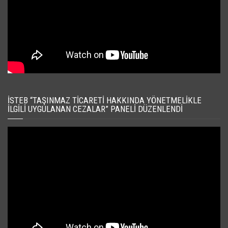
İSTEB “TAŞINMAZ TICARETI HAKKINDA YÖNETMELIKLE
İLGILI UYGULANAN CEZALAR” PANELI DÜZENLENDI