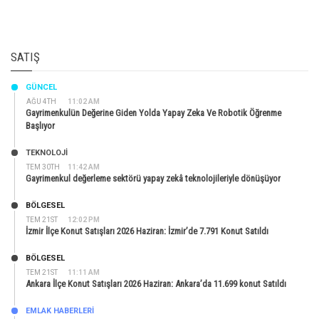
SATIŞ
GÜNCEL
AĞU 4TH
11:02 AM
Gayrimenkulün Değerine Giden Yolda Yapay Zeka Ve Robotik Öğrenme
Başlıyor
TEKNOLOJİ
TEM 30TH
11:42 AM
Gayrimenkul değerleme sektörü yapay zekâ teknolojileriyle dönüşüyor
BÖLGESEL
TEM 21ST
12:02 PM
İzmir İlçe Konut Satışları 2026 Haziran: İzmir’de 7.791 Konut Satıldı
BÖLGESEL
TEM 21ST
11:11 AM
Ankara İlçe Konut Satışları 2026 Haziran: Ankara’da 11.699 konut Satıldı
EMLAK HABERLERI