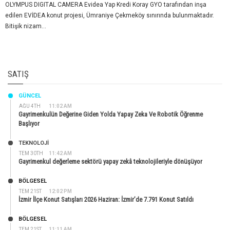
OLYMPUS DIGITAL CAMERA Evidea Yap Kredi Koray GYO tarafından inşa
edilen EVİDEA konut projesi, Ümraniye Çekmeköy sınırında bulunmaktadır.
Bitişik nizam...
SATIŞ
GÜNCEL
AĞU 4TH
11:02 AM
Gayrimenkulün Değerine Giden Yolda Yapay Zeka Ve Robotik Öğrenme
Başlıyor
TEKNOLOJİ
TEM 30TH
11:42 AM
Gayrimenkul değerleme sektörü yapay zekâ teknolojileriyle dönüşüyor
BÖLGESEL
TEM 21ST
12:02 PM
İzmir İlçe Konut Satışları 2026 Haziran: İzmir’de 7.791 Konut Satıldı
BÖLGESEL
TEM 21ST
11:11 AM