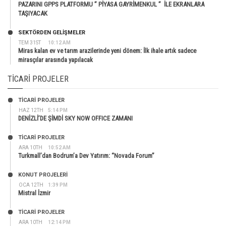
PAZARINI GPPS PLATFORMU ” PİYASA GAYRİMENKUL ” İLE EKRANLARA
TAŞIYACAK
SEKTÖRDEN GELIŞMELER
TEM 31ST
10:12 AM
Miras kalan ev ve tarım arazilerinde yeni dönem: İlk ihale artık sadece
mirasçılar arasında yapılacak
TICARI PROJELER
TİCARİ PROJELER
HAZ 12TH
5:14 PM
DENİZLİ’DE ŞİMDİ SKY NOW OFFICE ZAMANI
TİCARİ PROJELER
ARA 10TH
10:52 AM
Turkmall’dan Bodrum’a Dev Yatırım: “Novada Forum”
KONUT PROJELERI
OCA 12TH
1:39 PM
Mistral İzmir
TİCARİ PROJELER
ARA 10TH
12:14 PM