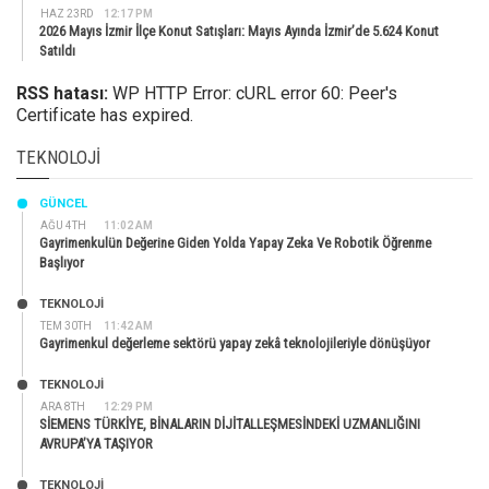
HAZ 23RD
12:17 PM
2026 Mayıs İzmir İlçe Konut Satışları: Mayıs Ayında İzmir’de 5.624 Konut
Satıldı
RSS hatası:
WP HTTP Error: cURL error 60: Peer's
Certificate has expired.
TEKNOLOJI
GÜNCEL
AĞU 4TH
11:02 AM
Gayrimenkulün Değerine Giden Yolda Yapay Zeka Ve Robotik Öğrenme
Başlıyor
TEKNOLOJİ
TEM 30TH
11:42 AM
Gayrimenkul değerleme sektörü yapay zekâ teknolojileriyle dönüşüyor
TEKNOLOJİ
ARA 8TH
12:29 PM
SİEMENS TÜRKİYE, BİNALARIN DİJİTALLEŞMESİNDEKİ UZMANLIĞINI
AVRUPA’YA TAŞIYOR
TEKNOLOJİ