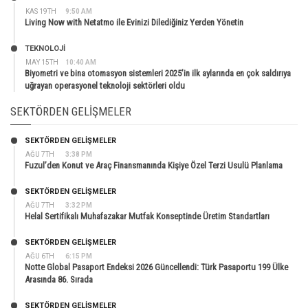
KAS 19TH
9:50 AM
Living Now with Netatmo ile Evinizi Dilediğiniz Yerden Yönetin
TEKNOLOJİ
MAY 15TH
10:40 AM
Biyometri ve bina otomasyon sistemleri 2025’in ilk aylarında en çok saldırıya
uğrayan operasyonel teknoloji sektörleri oldu
SEKTÖRDEN GELIŞMELER
SEKTÖRDEN GELIŞMELER
AĞU 7TH
3:38 PM
Fuzul’den Konut ve Araç Finansmanında Kişiye Özel Terzi Usulü Planlama
SEKTÖRDEN GELIŞMELER
AĞU 7TH
3:32 PM
Helal Sertifikalı Muhafazakar Mutfak Konseptinde Üretim Standartları
SEKTÖRDEN GELIŞMELER
AĞU 6TH
6:15 PM
Notte Global Pasaport Endeksi 2026 Güncellendi: Türk Pasaportu 199 Ülke
Arasında 86. Sırada
SEKTÖRDEN GELIŞMELER