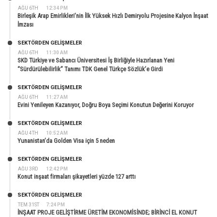
AĞU 6TH
12:34 PM
Birleşik Arap Emirlikleri’nin İlk Yüksek Hızlı Demiryolu Projesine Kalyon İnşaat
İmzası
SEKTÖRDEN GELIŞMELER
AĞU 6TH
11:30 AM
SKD Türkiye ve Sabancı Üniversitesi İş Birliğiyle Hazırlanan Yeni
“Sürdürülebilirlik” Tanımı TDK Genel Türkçe Sözlük’e Girdi
SEKTÖRDEN GELIŞMELER
AĞU 6TH
11:27 AM
Evini Yenileyen Kazanıyor, Doğru Boya Seçimi Konutun Değerini Koruyor
SEKTÖRDEN GELIŞMELER
AĞU 4TH
10:52 AM
Yunanistan’da Golden Visa için 5 neden
SEKTÖRDEN GELIŞMELER
AĞU 3RD
12:42 PM
Konut inşaat firmaları şikayetleri yüzde 127 arttı
SEKTÖRDEN GELIŞMELER
TEM 31ST
7:24 PM
İNŞAAT PROJE GELİŞTİRME ÜRETİM EKONOMİSİNDE; BİRİNCİ EL KONUT