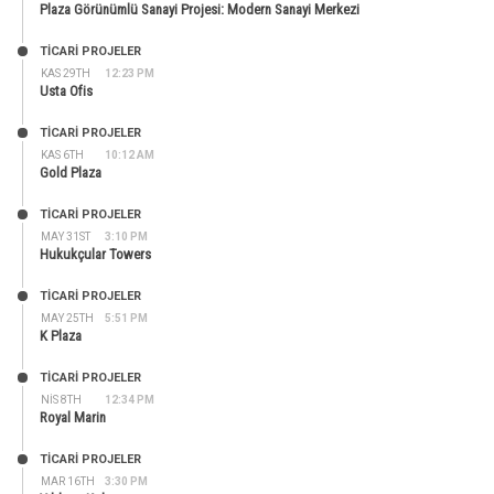
Plaza Görünümlü Sanayi Projesi: Modern Sanayi Merkezi
TİCARİ PROJELER
KAS 29TH
12:23 PM
Usta Ofis
TİCARİ PROJELER
KAS 6TH
10:12 AM
Gold Plaza
TİCARİ PROJELER
MAY 31ST
3:10 PM
Hukukçular Towers
TİCARİ PROJELER
MAY 25TH
5:51 PM
K Plaza
TİCARİ PROJELER
NIS 8TH
12:34 PM
Royal Marin
TİCARİ PROJELER
MAR 16TH
3:30 PM