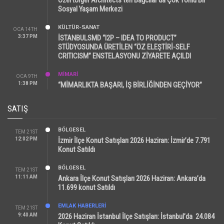
Sosyal Yaşam Merkezi
KÜLTÜR-SANAT
OCA 14TH
3:37 PM
İSTANBULSMD “I2P – IDEA TO PRODUCT”
STÜDYOSUNDA ÜRETİLEN “ÖZ ELEŞTİRİ-SELF
CRITICISM” ENSTELASYONU ZİYARETE AÇILDI
MİMARİ
OCA 9TH
1:38 PM
“MİMARLIKTA BAŞARI, İŞ BİRLİĞİNDEN GEÇİYOR”
SATIŞ
BÖLGESEL
TEM 21ST
12:02 PM
İzmir İlçe Konut Satışları 2026 Haziran: İzmir’de 7.791
Konut Satıldı
BÖLGESEL
TEM 21ST
11:11 AM
Ankara İlçe Konut Satışları 2026 Haziran: Ankara’da
11.699 konut Satıldı
EMLAK HABERLERI
TEM 21ST
9:40 AM
2026 Haziran İstanbul İlçe Satışları: İstanbul’da 24.084