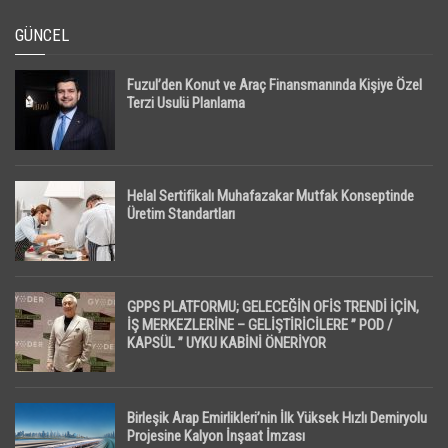
GÜNCEL
Fuzul’den Konut ve Araç Finansmanında Kişiye Özel
Terzi Usulü Planlama
Helal Sertifikalı Muhafazakar Mutfak Konseptinde
Üretim Standartları
GPPS PLATFORMU; GELECEĞİN OFİS TRENDİ İÇİN,
İŞ MERKEZLERİNE – GELİŞTİRİCİLERE ” POD /
KAPSÜL ” UYKU KABİNİ ÖNERİYOR
Birleşik Arap Emirlikleri’nin İlk Yüksek Hızlı Demiryolu
Projesine Kalyon İnşaat İmzası