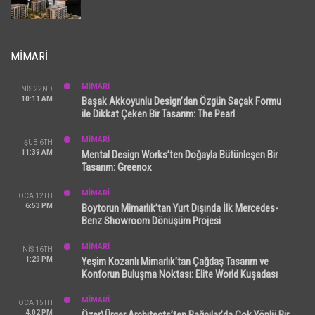
MIMARI
MİMARİ
NIS 22ND
10:11 AM
Başak Akkoyunlu Design’dan Özgün Saçak Formu
ile Dikkat Çeken Bir Tasarım: The Pearl
MİMARİ
ŞUB 6TH
11:39 AM
Mental Design Works’ten Doğayla Bütünleşen Bir
Tasarım: Greenox
MİMARİ
OCA 12TH
6:53 PM
Boytorun Mimarlık’tan Yurt Dışında İlk Mercedes-
Benz Showroom Dönüşüm Projesi
MİMARİ
NIS 16TH
1:29 PM
Yeşim Kozanlı Mimarlık’tan Çağdaş Tasarım ve
Konforun Buluşma Noktası: Elite World Kuşadası
MİMARİ
OCA 15TH
4:02 PM
Özer\Ürger Architects’ten Bağcılar’da Çok Yönlü Bir