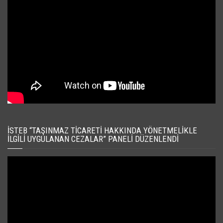
İSTEB “TAŞINMAZ TICARETI HAKKINDA YÖNETMELIKLE
İLGILI UYGULANAN CEZALAR” PANELI DÜZENLENDI