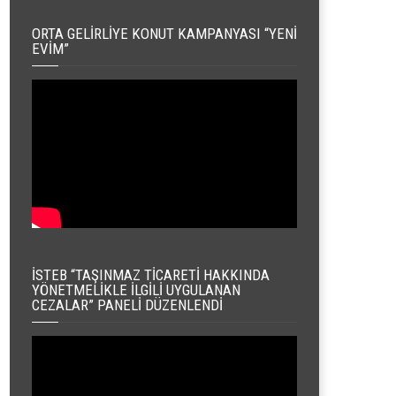
ORTA GELIRLIYE KONUT KAMPANYASI “YENI
EVIM”
İSTEB “TAŞINMAZ TICARETI HAKKINDA
YÖNETMELIKLE İLGILI UYGULANAN
CEZALAR” PANELI DÜZENLENDI