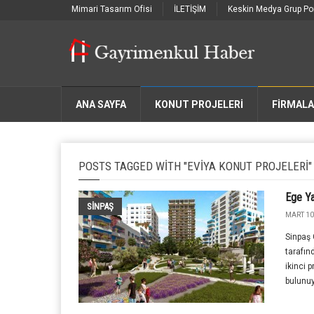
Mimari Tasarım Ofisi
İLETİŞİM
Keskin Medya Grup Por
ANA SAYFA
KONUT PROJELERİ
FIRMAL
POSTS TAGGED WITH "EVIYA KONUT PROJELERI"
Ege Ya
SINPAŞ
MART 10
Sinpaş 
tarafın
ikinci 
bulunuy