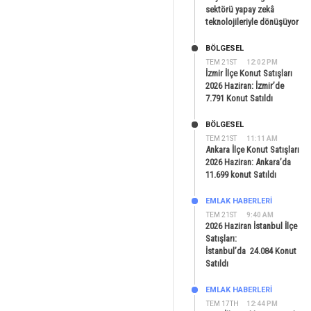
sektörü yapay zekâ
teknolojileriyle dönüşüyor
BÖLGESEL
TEM 21ST
12:02 PM
İzmir İlçe Konut Satışları
2026 Haziran: İzmir’de
7.791 Konut Satıldı
BÖLGESEL
TEM 21ST
11:11 AM
Ankara İlçe Konut Satışları
2026 Haziran: Ankara’da
11.699 konut Satıldı
EMLAK HABERLERI
TEM 21ST
9:40 AM
2026 Haziran İstanbul İlçe
Satışları:
İstanbul’da 24.084 Konut
Satıldı
EMLAK HABERLERI
TEM 17TH
12:44 PM