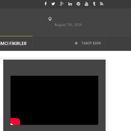
August 7th, 2026
İMCİ FİKİRLER
TAKIP EDIN