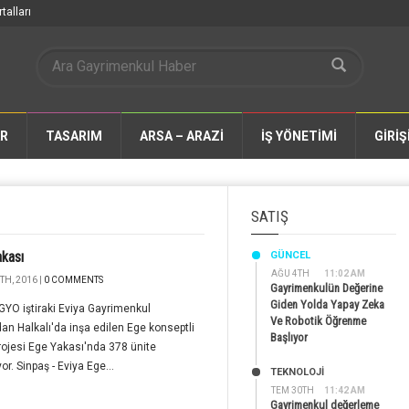
talları
AR
TASARIM
ARSA – ARAZİ
İŞ YÖNETİMİ
GİRİŞ
SATIŞ
kası
GÜNCEL
AĞU 4TH
11:02 AM
TH, 2016 |
0 COMMENTS
Gayrimenkulün Değerine
Giden Yolda Yapay Zeka
GYO iştiraki Eviya Gayrimenkul
Ve Robotik Öğrenme
dan Halkalı'da inşa edilen Ege konseptli
Başlıyor
projesi Ege Yakası'nda 378 ünite
or. Sinpaş - Eviya Ege...
TEKNOLOJİ
TEM 30TH
11:42 AM
Gayrimenkul değerleme