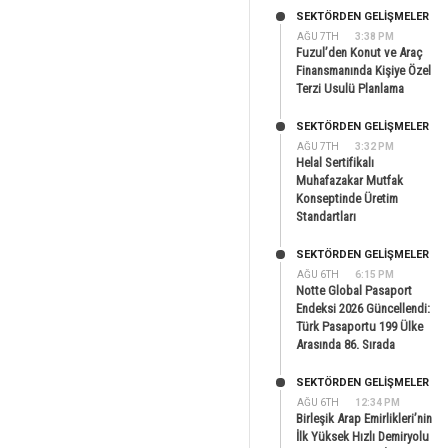
SEKTÖRDEN GELIŞMELER
AĞU 7TH
3:38 PM
Fuzul’den Konut ve Araç
Finansmanında Kişiye Özel
Terzi Usulü Planlama
SEKTÖRDEN GELIŞMELER
AĞU 7TH
3:32 PM
Helal Sertifikalı
Muhafazakar Mutfak
Konseptinde Üretim
Standartları
SEKTÖRDEN GELIŞMELER
AĞU 6TH
6:15 PM
Notte Global Pasaport
Endeksi 2026 Güncellendi:
Türk Pasaportu 199 Ülke
Arasında 86. Sırada
SEKTÖRDEN GELIŞMELER
AĞU 6TH
12:34 PM
Birleşik Arap Emirlikleri’nin
İlk Yüksek Hızlı Demiryolu