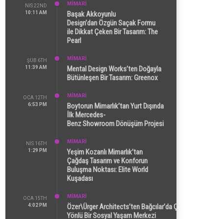
MİMARİ
NIS 22ND
10:11 AM
Başak Akkoyunlu
Design’dan Özgün Saçak Formu
ile Dikkat Çeken Bir Tasarım: The
Pearl
MİMARİ
ŞUB 6TH
11:39 AM
Mental Design Works’ten Doğayla
Bütünleşen Bir Tasarım: Greenox
MİMARİ
OCA 12TH
6:53 PM
Boytorun Mimarlık’tan Yurt Dışında
İlk Mercedes-
Benz Showroom Dönüşüm Projesi
MİMARİ
NIS 16TH
1:29 PM
Yeşim Kozanlı Mimarlık’tan
Çağdaş Tasarım ve Konforun
Buluşma Noktası: Elite World
Kuşadası
MİMARİ
OCA 15TH
4:02 PM
Özer\Ürger Architects’ten Bağcılar’da Çok
Yönlü Bir Sosyal Yaşam Merkezi