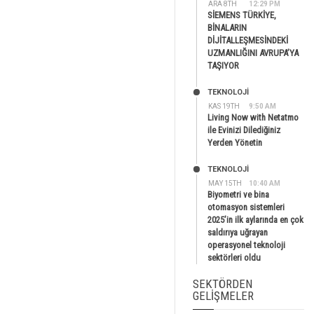
ARA 8TH
12:29 PM
SİEMENS TÜRKİYE,
BİNALARIN
DİJİTALLEŞMESİNDEKİ
UZMANLIĞINI AVRUPA’YA
TAŞIYOR
TEKNOLOJİ
KAS 19TH
9:50 AM
Living Now with Netatmo
ile Evinizi Dilediğiniz
Yerden Yönetin
TEKNOLOJİ
MAY 15TH
10:40 AM
Biyometri ve bina
otomasyon sistemleri
2025’in ilk aylarında en çok
saldırıya uğrayan
operasyonel teknoloji
sektörleri oldu
SEKTÖRDEN
GELIŞMELER