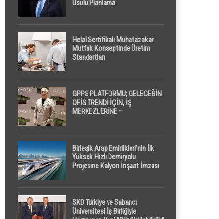
Usulü Planlama
Helal Sertifikalı Muhafazakar
Mutfak Konseptinde Üretim
Standartları
GPPS PLATFORMU; GELECEĞİN
OFİS TRENDİ İÇİN, İŞ
MERKEZLERİNE –
GELİŞTİRİCİLERE ” POD /
KAPSÜL ” UYKU KABİNİ
ÖNERİYOR
Birleşik Arap Emirlikleri’nin İlk
Yüksek Hızlı Demiryolu
Projesine Kalyon İnşaat İmzası
SKD Türkiye ve Sabancı
Üniversitesi İş Birliğiyle