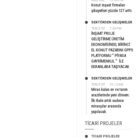
AĞU 3RD
12:42 PM
Konut inşaat firmaları
şikayetleri yüzde 127 arttı
SEKTÖRDEN GELIŞMELER
TEM 31ST
7:24 PM
İNŞAAT PROJE
GELİŞTİRME ÜRETİM
EKONOMİSİNDE; BİRİNCİ
EL KONUT PAZARINI GPPS
PLATFORMU ” PİYASA
GAYRİMENKUL ” İLE
EKRANLARA TAŞIYACAK
SEKTÖRDEN GELIŞMELER
TEM 31ST
10:12 AM
Miras kalan ev ve tarım
arazilerinde yeni dönem:
İlk ihale artık sadece
mirasçılar arasında
yapılacak
TICARI PROJELER
TİCARİ PROJELER