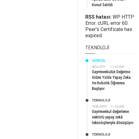
Konut Satıldı
RSS hatası:
WP HTTP
Error: cURL error 60:
Peer's Certificate has
expired.
TEKNOLOJI
GÜNCEL
AĞU 4TH
11:02 AM
Gayrimenkulün Değerine
Giden Yolda Yapay Zeka
Ve Robotik Öğrenme
Başlıyor
TEKNOLOJİ
TEM 30TH
11:42 AM
Gayrimenkul değerleme
sektörü yapay zekâ
teknolojileriyle dönüşüyor
TEKNOLOJİ