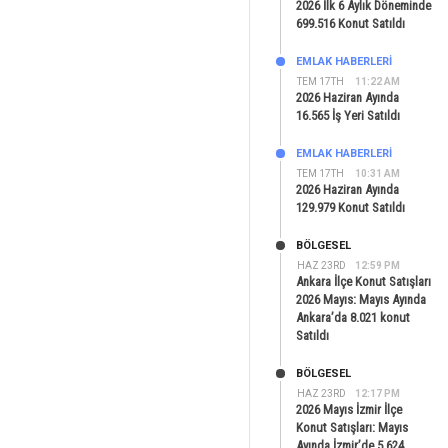
2026 İlk 6 Aylık Döneminde
699.516 Konut Satıldı
EMLAK HABERLERI
TEM 17TH
11:22 AM
2026 Haziran Ayında
16.565 İş Yeri Satıldı
EMLAK HABERLERI
TEM 17TH
10:31 AM
2026 Haziran Ayında
129.979 Konut Satıldı
BÖLGESEL
HAZ 23RD
12:59 PM
Ankara İlçe Konut Satışları
2026 Mayıs: Mayıs Ayında
Ankara’da 8.021 konut
Satıldı
BÖLGESEL
HAZ 23RD
12:17 PM
2026 Mayıs İzmir İlçe
Konut Satışları: Mayıs
Ayında İzmir’de 5.624