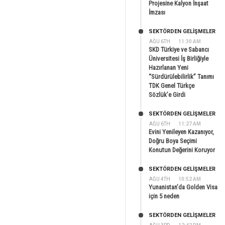
Projesine Kalyon İnşaat
İmzası
SEKTÖRDEN GELIŞMELER
AĞU 6TH
11:30 AM
SKD Türkiye ve Sabancı
Üniversitesi İş Birliğiyle
Hazırlanan Yeni
“Sürdürülebilirlik” Tanımı
TDK Genel Türkçe
Sözlük’e Girdi
SEKTÖRDEN GELIŞMELER
AĞU 6TH
11:27 AM
Evini Yenileyen Kazanıyor,
Doğru Boya Seçimi
Konutun Değerini Koruyor
SEKTÖRDEN GELIŞMELER
AĞU 4TH
10:52 AM
Yunanistan’da Golden Visa
için 5 neden
SEKTÖRDEN GELIŞMELER