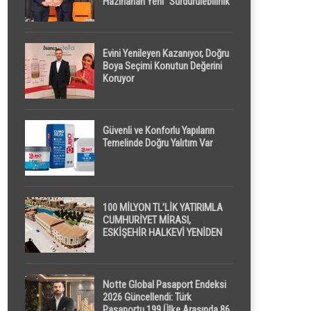
Hazırlanan Yeni “Sürdürülebilirlik”
Tanımı TDK Genel Türkçe
Sözlük’e Girdi
Evini Yenileyen Kazanıyor, Doğru
Boya Seçimi Konutun Değerini
Koruyor
Güvenli ve Konforlu Yapıların
Temelinde Doğru Yalıtım Var
100 MİLYON TL’LİK YATIRIMLA
CUMHURİYET MİRASI,
ESKİŞEHİR HALKEVİ YENİDEN
HAYAT BULUYOR
Notte Global Pasaport Endeksi
2026 Güncellendi: Türk
Pasaportu 199 Ülke Arasında 86.