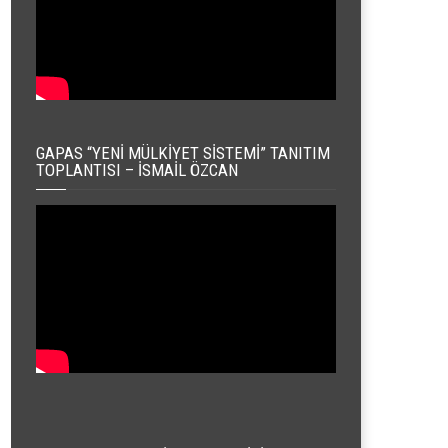
GAPAS “YENI MÜLKIYET SISTEMI” TANITIM
TOPLANTISI – İSMAIL ÖZCAN