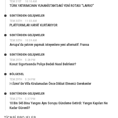
TEM 31ST
10:10 AM
TÜRK YATIRIMCININ YUNANİSTAN’DAKİ YENİ ROTASI “LAVRIO”
SEKTÖRDEN GELIŞMELER
TEM 30TH
11:03 AM
PLATFORMLAR HAYAT KURTARIYOR
SEKTÖRDEN GELIŞMELER
TEM 30TH
10:59 AM
Avrupa’da yatırım yapmak isteyenlere yeni alternatif: Fransa
SEKTÖRDEN GELIŞMELER
TEM 29TH
5:28 PM
Konut Sigortasında Poliçe Bedeli Nasıl Belirlenir?
BÖLGESEL
TEM 29TH
5:24 PM
￼İzmir’de Villa Kiralamadan Önce Dikkat Etmeniz Gerekenler
SEKTÖRDEN GELIŞMELER
TEM 27TH
5:37 PM
10 Bin 545 Bina Yangını Aynı Soruyu Gündeme Getirdi: Yangın Kapıları Ne
Kadar Güvenli?
TICARI PROJELER