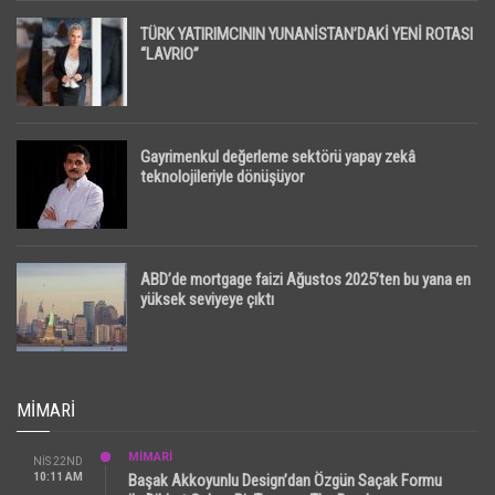
TÜRK YATIRIMCININ YUNANİSTAN’DAKİ YENİ ROTASI
“LAVRIO”
Gayrimenkul değerleme sektörü yapay zekâ
teknolojileriyle dönüşüyor
ABD’de mortgage faizi Ağustos 2025’ten bu yana en
yüksek seviyeye çıktı
MIMARI
MİMARİ
NIS 22ND
10:11 AM
Başak Akkoyunlu Design’dan Özgün Saçak Formu