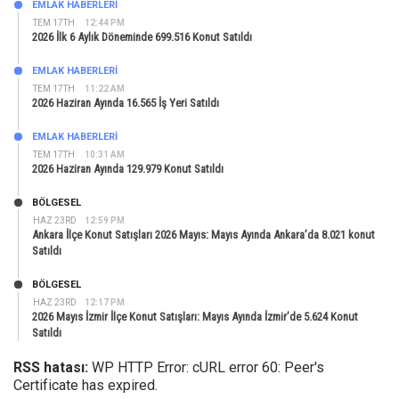
EMLAK HABERLERI
TEM 17TH
12:44 PM
2026 İlk 6 Aylık Döneminde 699.516 Konut Satıldı
EMLAK HABERLERI
TEM 17TH
11:22 AM
2026 Haziran Ayında 16.565 İş Yeri Satıldı
EMLAK HABERLERI
TEM 17TH
10:31 AM
2026 Haziran Ayında 129.979 Konut Satıldı
BÖLGESEL
HAZ 23RD
12:59 PM
Ankara İlçe Konut Satışları 2026 Mayıs: Mayıs Ayında Ankara’da 8.021 konut
Satıldı
BÖLGESEL
HAZ 23RD
12:17 PM
2026 Mayıs İzmir İlçe Konut Satışları: Mayıs Ayında İzmir’de 5.624 Konut
Satıldı
RSS hatası:
WP HTTP Error: cURL error 60: Peer's
Certificate has expired.