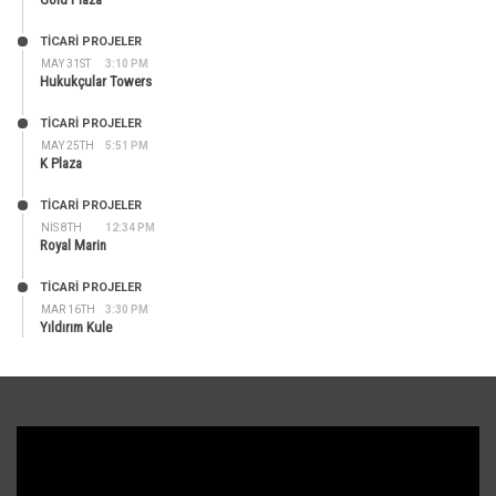
TİCARİ PROJELER
MAY 31ST
3:10 PM
Hukukçular Towers
TİCARİ PROJELER
MAY 25TH
5:51 PM
K Plaza
TİCARİ PROJELER
NIS 8TH
12:34 PM
Royal Marin
TİCARİ PROJELER
MAR 16TH
3:30 PM
Yıldırım Kule