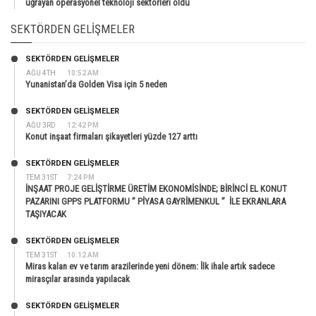
uğrayan operasyonel teknoloji sektörleri oldu
SEKTÖRDEN GELIŞMELER
SEKTÖRDEN GELIŞMELER
AĞU 4TH
10:52 AM
Yunanistan’da Golden Visa için 5 neden
SEKTÖRDEN GELIŞMELER
AĞU 3RD
12:42 PM
Konut inşaat firmaları şikayetleri yüzde 127 arttı
SEKTÖRDEN GELIŞMELER
TEM 31ST
7:24 PM
İNŞAAT PROJE GELİŞTİRME ÜRETİM EKONOMİSİNDE; BİRİNCİ EL KONUT
PAZARINI GPPS PLATFORMU ” PİYASA GAYRİMENKUL ” İLE EKRANLARA
TAŞIYACAK
SEKTÖRDEN GELIŞMELER
TEM 31ST
10:12 AM
Miras kalan ev ve tarım arazilerinde yeni dönem: İlk ihale artık sadece
mirasçılar arasında yapılacak
SEKTÖRDEN GELIŞMELER