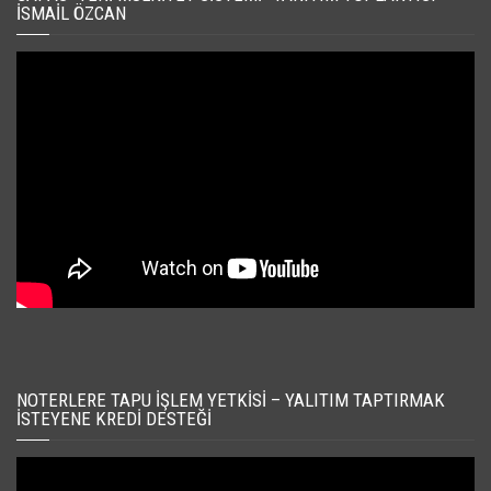
İSMAIL ÖZCAN
NOTERLERE TAPU İŞLEM YETKISI – YALITIM TAPTIRMAK
İSTEYENE KREDI DESTEĞI