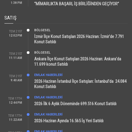
1:38 PM
“MİMARLIKTA BAŞARI, İŞ BİRLİĞİNDEN GEÇİYOR”
SATIŞ
BÖLGESEL
TEM 21ST
12:02 PM
İzmir İlçe Konut Satışları 2026 Haziran: İzmir’de 7.791
Konut Satıldı
BÖLGESEL
TEM 21ST
11:11 AM
Ankara İlçe Konut Satışları 2026 Haziran: Ankara’da
11.699 konut Satıldı
EMLAK HABERLERI
TEM 21ST
9:40 AM
2026 Haziran İstanbul İlçe Satışları: İstanbul’da 24.084
Konut Satıldı
EMLAK HABERLERI
TEM 17TH
12:44 PM
2026 İlk 6 Aylık Döneminde 699.516 Konut Satıldı
EMLAK HABERLERI
TEM 17TH
11:22 AM
2026 Haziran Ayında 16.565 İş Yeri Satıldı
EMLAK HABERLERI