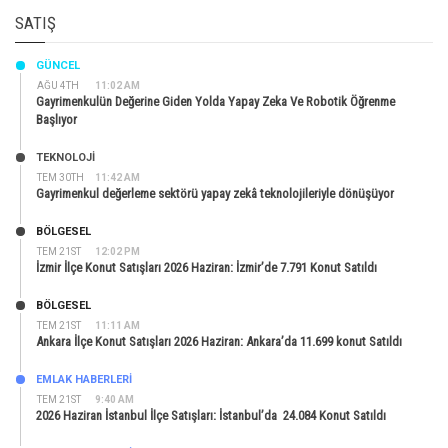
SATIŞ
GÜNCEL
AĞU 4TH
11:02 AM
Gayrimenkulün Değerine Giden Yolda Yapay Zeka Ve Robotik Öğrenme
Başlıyor
TEKNOLOJİ
TEM 30TH
11:42 AM
Gayrimenkul değerleme sektörü yapay zekâ teknolojileriyle dönüşüyor
BÖLGESEL
TEM 21ST
12:02 PM
İzmir İlçe Konut Satışları 2026 Haziran: İzmir’de 7.791 Konut Satıldı
BÖLGESEL
TEM 21ST
11:11 AM
Ankara İlçe Konut Satışları 2026 Haziran: Ankara’da 11.699 konut Satıldı
EMLAK HABERLERI
TEM 21ST
9:40 AM
2026 Haziran İstanbul İlçe Satışları: İstanbul’da 24.084 Konut Satıldı