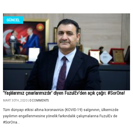
GÜNCEL
'Yaşlılarımız çınarlarımızdır' diyen FuzulEv'den açık çağrı: #SorOna!
MART 30TH, 2020 |
0 COMMENTS
Tüm dünyayı etkisi altına koronavirüs (KOVID-19) salgınının, ülkemizde
yayılımın engellenmesine yönelik farkındalık çalışmalarına FuzulEv de
#SorOna...