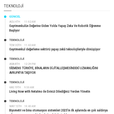
TEKNOLOJI
GÜNCEL
AĞU 4TH
11:02 AM
Gayrimenkulün Değerine Giden Yolda Yapay Zeka Ve Robotik Öğrenme
Başlıyor
TEKNOLOJİ
TEM 30TH
11:42 AM
Gayrimenkul değerleme sektörü yapay zekâ teknolojileriyle dönüşüyor
TEKNOLOJİ
ARA 8TH
12:29 PM
SİEMENS TÜRKİYE, BİNALARIN DİJİTALLEŞMESİNDEKİ UZMANLIĞINI
AVRUPA’YA TAŞIYOR
TEKNOLOJİ
KAS 19TH
9:50 AM
Living Now with Netatmo ile Evinizi Dilediğiniz Yerden Yönetin
TEKNOLOJİ
MAY 15TH
10:40 AM
Biyometri ve bina otomasyon sistemleri 2025’in ilk aylarında en çok saldırıya