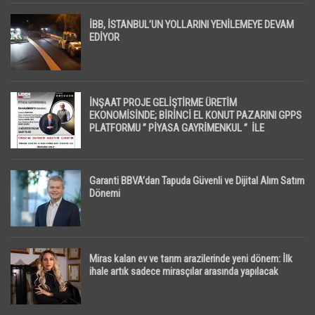
İBB, İSTANBUL’UN YOLLARINI YENİLEMEYE DEVAM
EDİYOR
İNŞAAT PROJE GELİŞTİRME ÜRETİM
EKONOMİSİNDE; BİRİNCİ EL KONUT PAZARINI GPPS
PLATFORMU ” PİYASA GAYRİMENKUL ” İLE
EKRANLARA TAŞIYACAK
Garanti BBVA’dan Tapuda Güvenli ve Dijital Alım Satım
Dönemi
Miras kalan ev ve tarım arazilerinde yeni dönem: İlk
ihale artık sadece mirasçılar arasında yapılacak