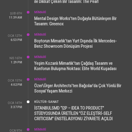
ile Dikkat Çeken Bir Tasarım: The Pearl
MİMARİ
ŞUB 6TH
11:39 AM
Mental Design Works’ten Doğayla Bütünleşen Bir
Tasarım: Greenox
MİMARİ
OCA 12TH
6:53 PM
Boytorun Mimarlık’tan Yurt Dışında İlk Mercedes-
Benz Showroom Dönüşüm Projesi
MİMARİ
NIS 16TH
1:29 PM
Yeşim Kozanlı Mimarlık’tan Çağdaş Tasarım ve
Konforun Buluşma Noktası: Elite World Kuşadası
MİMARİ
OCA 15TH
4:02 PM
Özer\Ürger Architects’ten Bağcılar’da Çok Yönlü Bir
Sosyal Yaşam Merkezi
KÜLTÜR-SANAT
OCA 14TH
3:37 PM
İSTANBULSMD “I2P – IDEA TO PRODUCT”
STÜDYOSUNDA ÜRETİLEN “ÖZ ELEŞTİRİ-SELF
CRITICISM” ENSTELASYONU ZİYARETE AÇILDI
MİMARİ
OCA 9TH