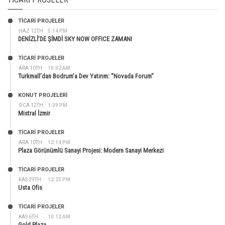
TİCARİ PROJELER
HAZ 12TH
5:14 PM
DENİZLİ’DE ŞİMDİ SKY NOW OFFICE ZAMANI
TİCARİ PROJELER
ARA 10TH
10:52 AM
Turkmall’dan Bodrum’a Dev Yatırım: “Novada Forum”
KONUT PROJELERI
OCA 12TH
1:39 PM
Mistral İzmir
TİCARİ PROJELER
ARA 10TH
12:14 PM
Plaza Görünümlü Sanayi Projesi: Modern Sanayi Merkezi
TİCARİ PROJELER
KAS 29TH
12:23 PM
Usta Ofis
TİCARİ PROJELER
KAS 6TH
10:12 AM
Gold Plaza