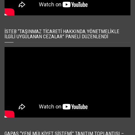
İSTEB “TAŞINMAZ TICARETI HAKKINDA YÖNETMELIKLE
İLGILI UYGULANAN CEZALAR” PANELI DÜZENLENDI
GAPAS “YENI MÜLKIYET SISTEMI” TANITIM TOPLANTISI –