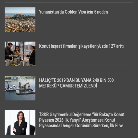
Yunanistan’da Golden Visa için 5 neden
Konut inşaat firmaları şikayetleri yüzde 127 arttı
HALİÇ’TE 2019’DAN BU YANA 240 BİN 500
METREKÜP ÇAMUR TEMİZLENDİ
TSKB Gayrimenkul Değerleme “Bir Bakışta Konut
Piyasası 2026 İlk Yarıyıl” Araştırması: Konut
Piyasasında Dengeli Görünüm Sürerken, İlk El ve
İpotekli Satışlarda Sınırlı Toparlanma Dikkat Çekti