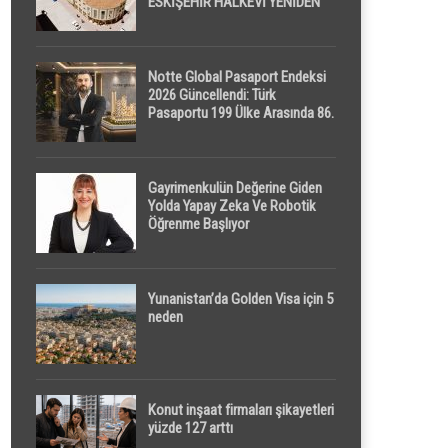
ESKİŞEHİR HALKEVİ YENİDEN
HAYAT BULUYOR
Notte Global Pasaport Endeksi
2026 Güncellendi: Türk
Pasaportu 199 Ülke Arasında 86.
Sırada
Gayrimenkulün Değerine Giden
Yolda Yapay Zeka Ve Robotik
Öğrenme Başlıyor
Yunanistan’da Golden Visa için 5
neden
Konut inşaat firmaları şikayetleri
yüzde 127 arttı