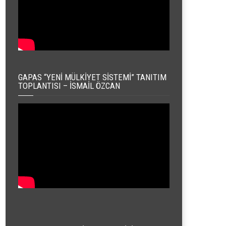
GAPAS “YENI MÜLKIYET SISTEMI” TANITIM
TOPLANTISI – İSMAIL ÖZCAN