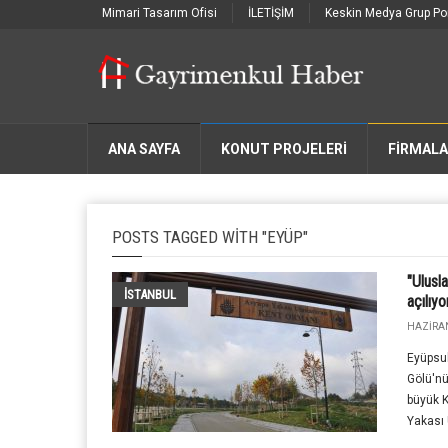
Mimari Tasarım Ofisi
İLETİŞİM
Keskin Medya Grup Por
ANA SAYFA
KONUT PROJELERİ
FIRMAL
POSTS TAGGED WITH "EYÜP"
"Ulusl
İSTANBUL
açılıyo
HAZIRAN
Eyüpsul
Gölü'nü
büyük K
Yakası 