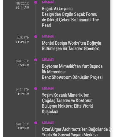
MİMARİ
NIS 22ND
10:11 AM
Başak Akkoyunlu
Design’dan Özgün Saçak Formu
ile Dikkat Çeken Bir Tasarım: The
Pearl
MİMARİ
ŞUB 6TH
11:39 AM
Mental Design Works’ten Doğayla
Bütünleşen Bir Tasarım: Greenox
MİMARİ
OCA 12TH
6:53 PM
Boytorun Mimarlık’tan Yurt Dışında
İlk Mercedes-
Benz Showroom Dönüşüm Projesi
MİMARİ
NIS 16TH
1:29 PM
Yeşim Kozanlı Mimarlık’tan
Çağdaş Tasarım ve Konforun
Buluşma Noktası: Elite World
Kuşadası
MİMARİ
OCA 15TH
4:02 PM
Özer\Ürger Architects’ten Bağcılar’da Çok
Yönlü Bir Sosyal Yaşam Merkezi