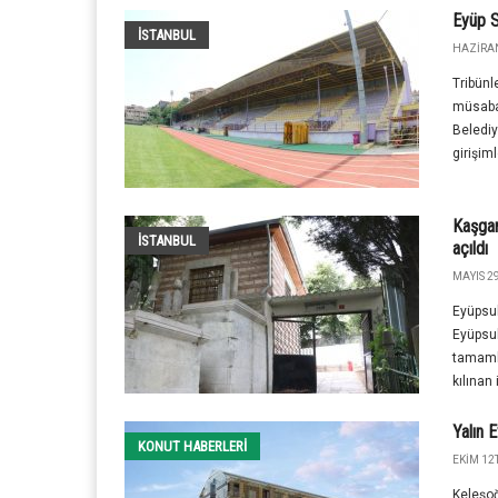
Eyüp S
İSTANBUL
HAZIRAN
Tribünl
müsabak
Belediy
girişim
Kaşgar
İSTANBUL
açıldı
MAYIS 29
Eyüpsul
Eyüpsul
tamaml
kılınan 
Yalın 
KONUT HABERLERI
EKIM 12T
Keleşoğ