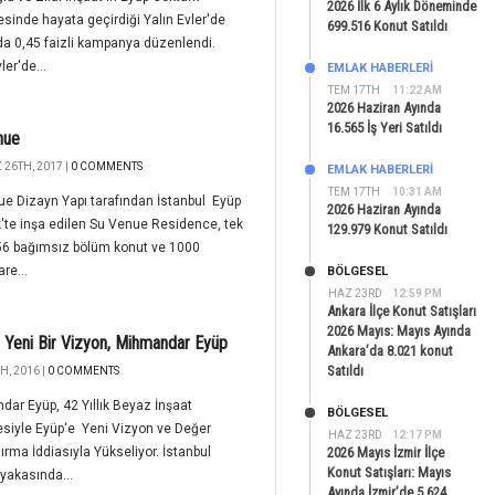
2026 İlk 6 Aylık Döneminde
sinde hayata geçirdiği Yalın Evler'de
699.516 Konut Satıldı
a 0,45 faizli kampanya düzenlendi.
ler'de...
EMLAK HABERLERI
TEM 17TH
11:22 AM
2026 Haziran Ayında
16.565 İş Yeri Satıldı
nue
26TH, 2017 |
0 COMMENTS
EMLAK HABERLERI
TEM 17TH
10:31 AM
e Dizayn Yapı tarafından İstanbul Eyüp
2026 Haziran Ayında
'te inşa edilen Su Venue Residence, tek
129.979 Konut Satıldı
56 bağımsız bölüm konut ve 1000
re...
BÖLGESEL
HAZ 23RD
12:59 PM
Ankara İlçe Konut Satışları
2026 Mayıs: Mayıs Ayında
 Yeni Bir Vizyon, Mihmandar Eyüp
Ankara’da 8.021 konut
Satıldı
H, 2016 |
0 COMMENTS
ar Eyüp, 42 Yıllık Beyaz İnşaat
BÖLGESEL
siyle Eyüp‘e Yeni Vizyon ve Değer
HAZ 23RD
12:17 PM
rma İddiasıyla Yükseliyor. İstanbul
2026 Mayıs İzmir İlçe
Konut Satışları: Mayıs
yakasında...
Ayında İzmir’de 5.624