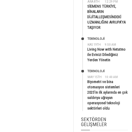
ARA 8TH
12:29 PM
SİEMENS TÜRKİYE,
BİNALARIN
DİJİTALLEŞMESİNDEKİ
UZMANLIĞINI AVRUPA’YA
TAŞIYOR
TEKNOLOJİ
KAS 19TH
9:50 AM
Living Now with Netatmo
ile Evinizi Dilediğiniz
Yerden Yönetin
TEKNOLOJİ
MAY 15TH
10:40 AM
Biyometri ve bina
otomasyon sistemleri
2025’in ilk aylarında en çok
saldırıya uğrayan
operasyonel teknoloji
sektörleri oldu
SEKTÖRDEN
GELIŞMELER