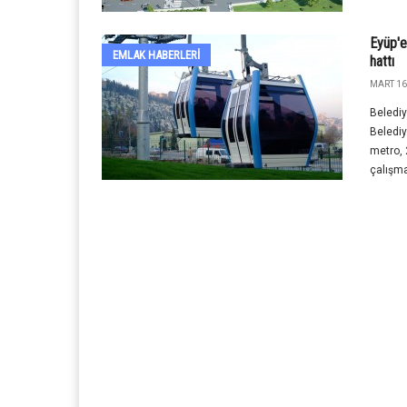
Eyüp'e
EMLAK HABERLERI
hattı
MART 16
Belediy
Belediy
metro, 
çalışma