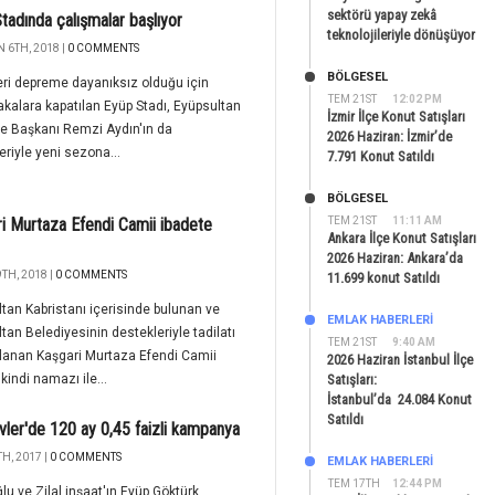
sektörü yapay zekâ
tadında çalışmalar başlıyor
teknolojileriyle dönüşüyor
 6TH, 2018 |
0 COMMENTS
BÖLGESEL
eri depreme dayanıksız olduğu için
TEM 21ST
12:02 PM
alara kapatılan Eyüp Stadı, Eyüpsultan
İzmir İlçe Konut Satışları
e Başkanı Remzi Aydın'ın da
2026 Haziran: İzmir’de
leriyle yeni sezona...
7.791 Konut Satıldı
BÖLGESEL
i Murtaza Efendi Camii ibadete
TEM 21ST
11:11 AM
Ankara İlçe Konut Satışları
2026 Haziran: Ankara’da
TH, 2018 |
0 COMMENTS
11.699 konut Satıldı
tan Kabristanı içerisinde bulunan ve
EMLAK HABERLERI
tan Belediyesinin destekleriyle tadilatı
TEM 21ST
9:40 AM
anan Kaşgari Murtaza Efendi Camii
2026 Haziran İstanbul İlçe
ikindi namazı ile...
Satışları:
İstanbul’da 24.084 Konut
Satıldı
Evler'de 120 ay 0,45 faizli kampanya
H, 2017 |
0 COMMENTS
EMLAK HABERLERI
TEM 17TH
12:44 PM
lu ve Zilal inşaat'ın Eyüp Göktürk