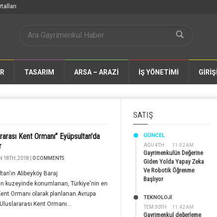
talları
AR
TASARIM
ARSA – ARAZİ
İŞ YÖNETİMİ
GİRİŞ
SATIŞ
ararası Kent Ormanı” Eyüpsultan'da
GÜNCEL
r
AĞU 4TH
11:02 AM
Gayrimenkulün Değerine
 18TH, 2018 |
0 COMMENTS
Giden Yolda Yapay Zeka
Ve Robotik Öğrenme
tan'ın Alibeyköy Baraj
Başlıyor
n kuzeyinde konumlanan, Türkiye'nin en
ent Ormanı olarak planlanan Avrupa
TEKNOLOJİ
Uluslararası Kent Ormanı...
TEM 30TH
11:42 AM
Gayrimenkul değerleme