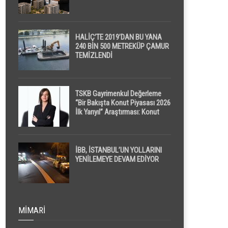
HALİÇ’TE 2019’DAN BU YANA
240 BİN 500 METREKÜP ÇAMUR
TEMİZLENDİ
TSKB Gayrimenkul Değerleme
“Bir Bakışta Konut Piyasası 2026
İlk Yarıyıl” Araştırması: Konut
Piyasasında Dengeli Görünüm
Sürerken, İlk El ve İpotekli
Satışlarda Sınırlı Toparlanma
Dikkat Çekti
İBB, İSTANBUL’UN YOLLARINI
YENİLEMEYE DEVAM EDİYOR
MIMARI