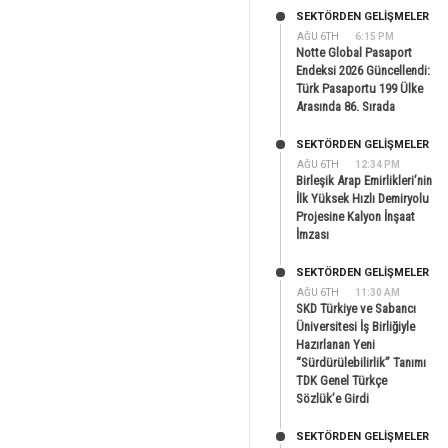
SEKTÖRDEN GELIŞMELER
AĞU 6TH
6:15 PM
Notte Global Pasaport
Endeksi 2026 Güncellendi:
Türk Pasaportu 199 Ülke
Arasında 86. Sırada
SEKTÖRDEN GELIŞMELER
AĞU 6TH
12:34 PM
Birleşik Arap Emirlikleri’nin
İlk Yüksek Hızlı Demiryolu
Projesine Kalyon İnşaat
İmzası
SEKTÖRDEN GELIŞMELER
AĞU 6TH
11:30 AM
SKD Türkiye ve Sabancı
Üniversitesi İş Birliğiyle
Hazırlanan Yeni
“Sürdürülebilirlik” Tanımı
TDK Genel Türkçe
Sözlük’e Girdi
SEKTÖRDEN GELIŞMELER