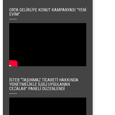
ORTA GELIRLIYE KONUT KAMPANYASI “YENI
EVIM”
İSTEB “TAŞINMAZ TICARETI HAKKINDA
YÖNETMELIKLE İLGILI UYGULANAN
CEZALAR” PANELI DÜZENLENDI