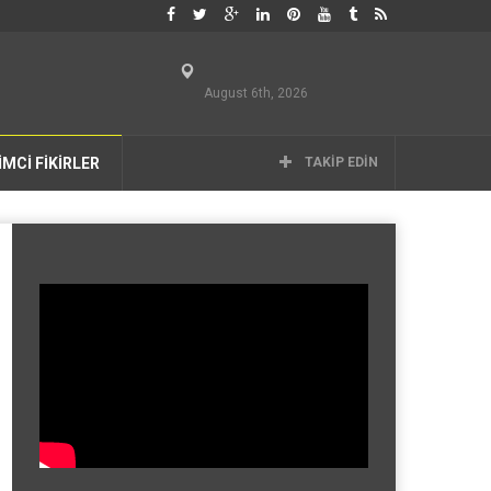
August 6th, 2026
İMCİ FİKİRLER
TAKIP EDIN