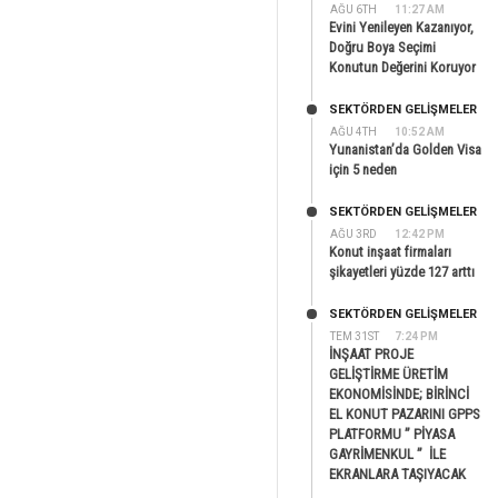
AĞU 6TH
11:27 AM
Evini Yenileyen Kazanıyor,
Doğru Boya Seçimi
Konutun Değerini Koruyor
SEKTÖRDEN GELIŞMELER
AĞU 4TH
10:52 AM
Yunanistan’da Golden Visa
için 5 neden
SEKTÖRDEN GELIŞMELER
AĞU 3RD
12:42 PM
Konut inşaat firmaları
şikayetleri yüzde 127 arttı
SEKTÖRDEN GELIŞMELER
TEM 31ST
7:24 PM
İNŞAAT PROJE
GELİŞTİRME ÜRETİM
EKONOMİSİNDE; BİRİNCİ
EL KONUT PAZARINI GPPS
PLATFORMU ” PİYASA
GAYRİMENKUL ” İLE
EKRANLARA TAŞIYACAK