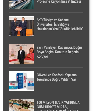
Projesine Kalyon İnşaat İmzası
SKD Türkiye ve Sabancı
Üniversitesi İş Birliğiyle
Hazırlanan Yeni “Sürdürülebilirlik”
Tanımı TDK Genel Türkçe
Sözlük’e Girdi
Evini Yenileyen Kazanıyor, Doğru
Boya Seçimi Konutun Değerini
Koruyor
Güvenli ve Konforlu Yapıların
Temelinde Doğru Yalıtım Var
100 MİLYON TL’LİK YATIRIMLA
CUMHURİYET MİRASI,