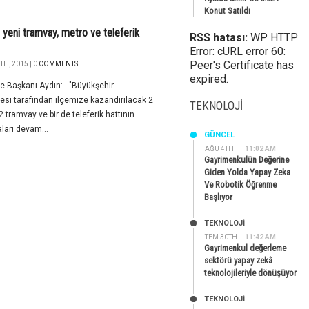
Konut Satıldı
 yeni tramvay, metro ve teleferik
RSS hatası:
WP HTTP
Error: cURL error 60:
Peer's Certificate has
TH, 2015 |
0 COMMENTS
expired.
e Başkanı Aydın: - "Büyükşehir
esi tarafından ilçemize kazandırılacak 2
TEKNOLOJI
2 tramvay ve bir de teleferik hattının
ları devam...
GÜNCEL
AĞU 4TH
11:02 AM
Gayrimenkulün Değerine
Giden Yolda Yapay Zeka
Ve Robotik Öğrenme
Başlıyor
TEKNOLOJİ
TEM 30TH
11:42 AM
Gayrimenkul değerleme
sektörü yapay zekâ
teknolojileriyle dönüşüyor
TEKNOLOJİ