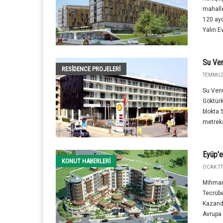
mahalle
120 ayd
Yalın Ev
Su Ve
RESIDENCE PROJELERI
TEMMUZ 
Su Venu
Göktürk
blokta 
metreka
Eyüp'e
KONUT HABERLERI
OCAK 7T
Mihmand
Tecrübe
Kazandı
Avrupa 