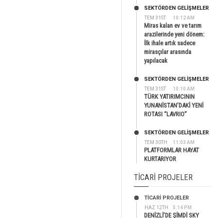
SEKTÖRDEN GELIŞMELER
TEM 31ST
10:12 AM
Miras kalan ev ve tarım
arazilerinde yeni dönem:
İlk ihale artık sadece
mirasçılar arasında
yapılacak
SEKTÖRDEN GELIŞMELER
TEM 31ST
10:10 AM
TÜRK YATIRIMCININ
YUNANİSTAN’DAKİ YENİ
ROTASI “LAVRIO”
SEKTÖRDEN GELIŞMELER
TEM 30TH
11:03 AM
PLATFORMLAR HAYAT
KURTARIYOR
TICARI PROJELER
TİCARİ PROJELER
HAZ 12TH
5:14 PM
DENİZLİ’DE ŞİMDİ SKY