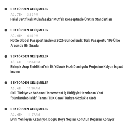
SEKTÖRDEN GELIŞMELER
AĞU 7TH
3:32 PM
Helal Sertifikalı Muhafazakar Mutfak Konseptinde Üretim Standartları
SEKTÖRDEN GELIŞMELER
AĞU 6TH
6:15 PM
Notte Global Pasaport Endeksi 2026 Güncellendi: Türk Pasaportu 199 Ülke
Arasında 86. Sırada
SEKTÖRDEN GELIŞMELER
AĞU 6TH
12:34 PM
Birleşik Arap Emirlikleri’nin İlk Yüksek Hızlı Demiryolu Projesine Kalyon İnşaat
İmzası
SEKTÖRDEN GELIŞMELER
AĞU 6TH
11:30 AM
SKD Türkiye ve Sabancı Üniversitesi İş Birliğiyle Hazırlanan Yeni
“Sürdürülebilirlik” Tanımı TDK Genel Türkçe Sözlük’e Girdi
SEKTÖRDEN GELIŞMELER
AĞU 6TH
11:27 AM
Evini Yenileyen Kazanıyor, Doğru Boya Seçimi Konutun Değerini Koruyor