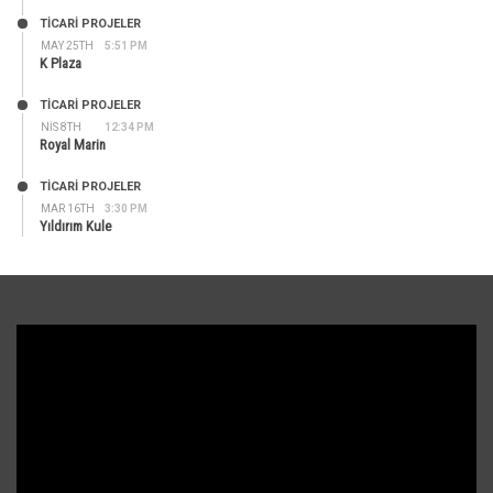
TİCARİ PROJELER
MAY 25TH
5:51 PM
K Plaza
TİCARİ PROJELER
NIS 8TH
12:34 PM
Royal Marin
TİCARİ PROJELER
MAR 16TH
3:30 PM
Yıldırım Kule