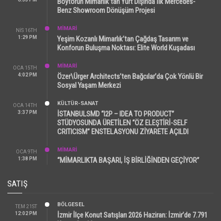
Boytorun Mimarlık’tan Yurt Dışında İlk Mercedes-
Benz Showroom Dönüşüm Projesi
MİMARİ
NIS 16TH
1:29 PM
Yeşim Kozanlı Mimarlık’tan Çağdaş Tasarım ve
Konforun Buluşma Noktası: Elite World Kuşadası
MİMARİ
OCA 15TH
4:02 PM
Özer\Ürger Architects’ten Bağcılar’da Çok Yönlü Bir
Sosyal Yaşam Merkezi
KÜLTÜR-SANAT
OCA 14TH
3:37 PM
İSTANBULSMD “I2P – IDEA TO PRODUCT”
STÜDYOSUNDA ÜRETİLEN “ÖZ ELEŞTİRİ-SELF
CRITICISM” ENSTELASYONU ZİYARETE AÇILDI
MİMARİ
OCA 9TH
1:38 PM
“MİMARLIKTA BAŞARI, İŞ BİRLİĞİNDEN GEÇİYOR”
SATIŞ
BÖLGESEL
TEM 21ST
12:02 PM
İzmir İlçe Konut Satışları 2026 Haziran: İzmir’de 7.791