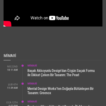
MIMARI
MİMARİ
NIS 22ND
10:11 AM
Başak Akkoyunlu Design’dan Özgün Saçak Formu
ile Dikkat Çeken Bir Tasarım: The Pearl
MİMARİ
ŞUB 6TH
11:39 AM
Mental Design Works’ten Doğayla Bütünleşen Bir
Tasarım: Greenox
MİMARİ
OCA 12TH
6:53 PM