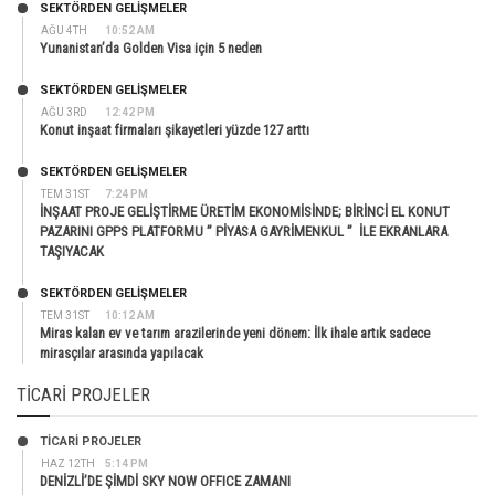
SEKTÖRDEN GELIŞMELER
AĞU 4TH
10:52 AM
Yunanistan’da Golden Visa için 5 neden
SEKTÖRDEN GELIŞMELER
AĞU 3RD
12:42 PM
Konut inşaat firmaları şikayetleri yüzde 127 arttı
SEKTÖRDEN GELIŞMELER
TEM 31ST
7:24 PM
İNŞAAT PROJE GELİŞTİRME ÜRETİM EKONOMİSİNDE; BİRİNCİ EL KONUT
PAZARINI GPPS PLATFORMU ” PİYASA GAYRİMENKUL ” İLE EKRANLARA
TAŞIYACAK
SEKTÖRDEN GELIŞMELER
TEM 31ST
10:12 AM
Miras kalan ev ve tarım arazilerinde yeni dönem: İlk ihale artık sadece
mirasçılar arasında yapılacak
TICARI PROJELER
TİCARİ PROJELER
HAZ 12TH
5:14 PM
DENİZLİ’DE ŞİMDİ SKY NOW OFFICE ZAMANI