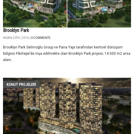
Brooklyn Park
NISAN 20TH, 2016 |
0 COMMENTS
Brooklyn Park Selimoğlu Group ve Pana Yapı tarafından kentsel dönüşüm
bölgesi Fikirtepe’de inşa edilmekte olan Brooklyn Park projesi; 14.500 m2 arsa
alanı...
KONUT PROJELERI