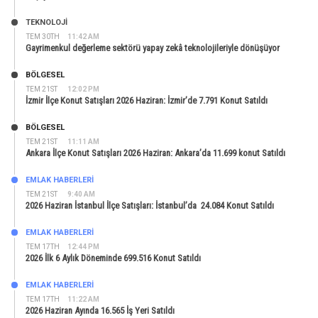
TEKNOLOJİ
TEM 30TH
11:42 AM
Gayrimenkul değerleme sektörü yapay zekâ teknolojileriyle dönüşüyor
BÖLGESEL
TEM 21ST
12:02 PM
İzmir İlçe Konut Satışları 2026 Haziran: İzmir’de 7.791 Konut Satıldı
BÖLGESEL
TEM 21ST
11:11 AM
Ankara İlçe Konut Satışları 2026 Haziran: Ankara’da 11.699 konut Satıldı
EMLAK HABERLERI
TEM 21ST
9:40 AM
2026 Haziran İstanbul İlçe Satışları: İstanbul’da 24.084 Konut Satıldı
EMLAK HABERLERI
TEM 17TH
12:44 PM
2026 İlk 6 Aylık Döneminde 699.516 Konut Satıldı
EMLAK HABERLERI
TEM 17TH
11:22 AM
2026 Haziran Ayında 16.565 İş Yeri Satıldı