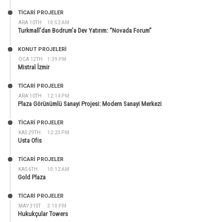
TİCARİ PROJELER
ARA 10TH
10:52 AM
Turkmall’dan Bodrum’a Dev Yatırım: “Novada Forum”
KONUT PROJELERI
OCA 12TH
1:39 PM
Mistral İzmir
TİCARİ PROJELER
ARA 10TH
12:14 PM
Plaza Görünümlü Sanayi Projesi: Modern Sanayi Merkezi
TİCARİ PROJELER
KAS 29TH
12:23 PM
Usta Ofis
TİCARİ PROJELER
KAS 6TH
10:12 AM
Gold Plaza
TİCARİ PROJELER
MAY 31ST
3:10 PM
Hukukçular Towers