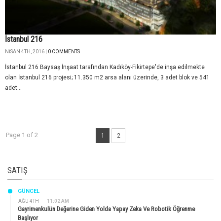
İstanbul 216
NISAN 4TH, 2016 |
0 COMMENTS
İstanbul 216 Baysaş İnşaat tarafından Kadıköy-Fikirtepe'de inşa edilmekte
olan İstanbul 216 projesi; 11.350 m2 arsa alanı üzerinde, 3 adet blok ve 541
adet...
Page 1 of 2
1
2
SATIŞ
GÜNCEL
AĞU 4TH
11:02 AM
Gayrimenkulün Değerine Giden Yolda Yapay Zeka Ve Robotik Öğrenme
Başlıyor