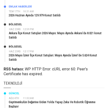
EMLAK HABERLERI
TEM 17TH
10:31 AM
2026 Haziran Ayında 129.979 Konut Satıldı
BÖLGESEL
HAZ 23RD
12:59 PM
Ankara İlçe Konut Satışları 2026 Mayıs: Mayıs Ayında Ankara’da 8.021 konut
Satıldı
BÖLGESEL
HAZ 23RD
12:17 PM
2026 Mayıs İzmir İlçe Konut Satışları: Mayıs Ayında İzmir’de 5.624 Konut
Satıldı
RSS hatası:
WP HTTP Error: cURL error 60: Peer's
Certificate has expired.
TEKNOLOJI
GÜNCEL
AĞU 4TH
11:02 AM
Gayrimenkulün Değerine Giden Yolda Yapay Zeka Ve Robotik Öğrenme
Başlıyor