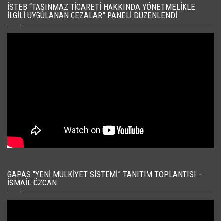
İSTEB “TAŞINMAZ TICARETI HAKKINDA YÖNETMELIKLE
İLGILI UYGULANAN CEZALAR” PANELI DÜZENLENDI
GAPAS “YENI MÜLKIYET SISTEMI” TANITIM TOPLANTISI –
İSMAIL ÖZCAN