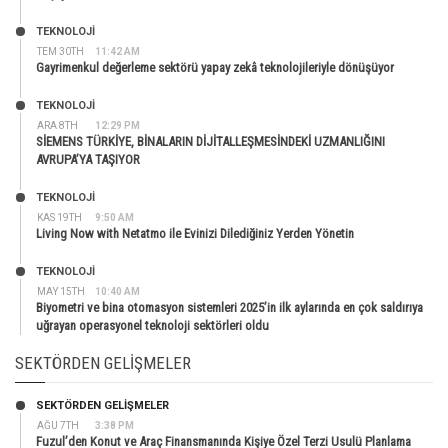
TEKNOLOJİ
TEM 30TH
11:42 AM
Gayrimenkul değerleme sektörü yapay zekâ teknolojileriyle dönüşüyor
TEKNOLOJİ
ARA 8TH
12:29 PM
SİEMENS TÜRKİYE, BİNALARIN DİJİTALLEŞMESİNDEKİ UZMANLIĞINI
AVRUPA’YA TAŞIYOR
TEKNOLOJİ
KAS 19TH
9:50 AM
Living Now with Netatmo ile Evinizi Dilediğiniz Yerden Yönetin
TEKNOLOJİ
MAY 15TH
10:40 AM
Biyometri ve bina otomasyon sistemleri 2025’in ilk aylarında en çok saldırıya
uğrayan operasyonel teknoloji sektörleri oldu
SEKTÖRDEN GELIŞMELER
SEKTÖRDEN GELIŞMELER
AĞU 7TH
3:38 PM
Fuzul’den Konut ve Araç Finansmanında Kişiye Özel Terzi Usulü Planlama