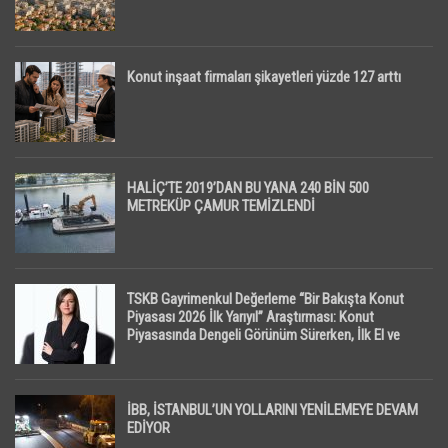
Konut inşaat firmaları şikayetleri yüzde 127 arttı
HALİÇ’TE 2019’DAN BU YANA 240 BİN 500
METREKÜP ÇAMUR TEMİZLENDİ
TSKB Gayrimenkul Değerleme “Bir Bakışta Konut
Piyasası 2026 İlk Yarıyıl” Araştırması: Konut
Piyasasında Dengeli Görünüm Sürerken, İlk El ve
İpotekli Satışlarda Sınırlı Toparlanma Dikkat Çekti
İBB, İSTANBUL’UN YOLLARINI YENİLEMEYE DEVAM
EDİYOR