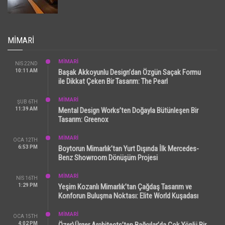
MIMARI
MİMARİ
NIS 22ND
10:11 AM
Başak Akkoyunlu Design’dan Özgün Saçak Formu
ile Dikkat Çeken Bir Tasarım: The Pearl
MİMARİ
ŞUB 6TH
11:39 AM
Mental Design Works’ten Doğayla Bütünleşen Bir
Tasarım: Greenox
MİMARİ
OCA 12TH
6:53 PM
Boytorun Mimarlık’tan Yurt Dışında İlk Mercedes-
Benz Showroom Dönüşüm Projesi
MİMARİ
NIS 16TH
1:29 PM
Yeşim Kozanlı Mimarlık’tan Çağdaş Tasarım ve
Konforun Buluşma Noktası: Elite World Kuşadası
MİMARİ
OCA 15TH
4:02 PM
Özer\Ürger Architects’ten Bağcılar’da Çok Yönlü Bir