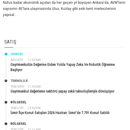
Nüfus kadar ekonomik açıdan da her geçen yıl büyüyen Ankara'da, AVM'lerin
sayısının 40'lara ulaşmasında Ulus, Kızılay gibi eski kent merkezlerinin
yapısal...
SATIŞ
GÜNCEL
AĞU 4TH
11:02 AM
Gayrimenkulün Değerine Giden Yolda Yapay Zeka Ve Robotik Öğrenme
Başlıyor
TEKNOLOJİ
TEM 30TH
11:42 AM
Gayrimenkul değerleme sektörü yapay zekâ teknolojileriyle dönüşüyor
BÖLGESEL
TEM 21ST
12:02 PM
İzmir İlçe Konut Satışları 2026 Haziran: İzmir’de 7.791 Konut Satıldı
BÖLGESEL
TEM 21ST
11:11 AM