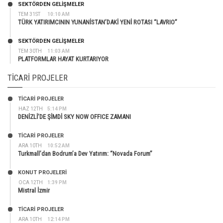
SEKTÖRDEN GELIŞMELER
TEM 31ST
10:10 AM
TÜRK YATIRIMCININ YUNANİSTAN’DAKİ YENİ ROTASI “LAVRIO”
SEKTÖRDEN GELIŞMELER
TEM 30TH
11:03 AM
PLATFORMLAR HAYAT KURTARIYOR
TICARI PROJELER
TİCARİ PROJELER
HAZ 12TH
5:14 PM
DENİZLİ’DE ŞİMDİ SKY NOW OFFICE ZAMANI
TİCARİ PROJELER
ARA 10TH
10:52 AM
Turkmall’dan Bodrum’a Dev Yatırım: “Novada Forum”
KONUT PROJELERI
OCA 12TH
1:39 PM
Mistral İzmir
TİCARİ PROJELER
ARA 10TH
12:14 PM