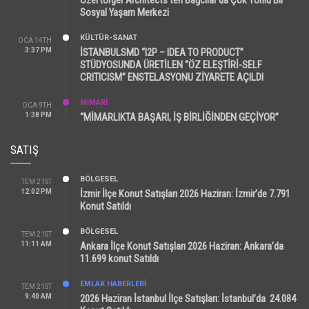
Sosyal Yaşam Merkezi
KÜLTÜR-SANAT
OCA 14TH
3:37 PM
İSTANBULSMD “I2P – IDEA TO PRODUCT”
STÜDYOSUNDA ÜRETİLEN “ÖZ ELEŞTİRİ-SELF
CRITICISM” ENSTELASYONU ZİYARETE AÇILDI
MİMARİ
OCA 9TH
1:38 PM
“MİMARLIKTA BAŞARI, İŞ BİRLİĞİNDEN GEÇİYOR”
SATIŞ
BÖLGESEL
TEM 21ST
12:02 PM
İzmir İlçe Konut Satışları 2026 Haziran: İzmir’de 7.791
Konut Satıldı
BÖLGESEL
TEM 21ST
11:11 AM
Ankara İlçe Konut Satışları 2026 Haziran: Ankara’da
11.699 konut Satıldı
EMLAK HABERLERI
TEM 21ST
9:40 AM
2026 Haziran İstanbul İlçe Satışları: İstanbul’da 24.084