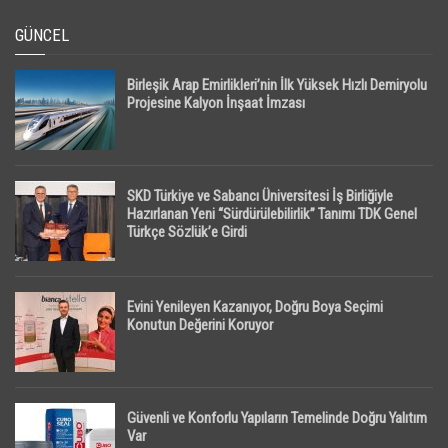
GÜNCEL
Birleşik Arap Emirlikleri’nin İlk Yüksek Hızlı Demiryolu
Projesine Kalyon İnşaat İmzası
SKD Türkiye ve Sabancı Üniversitesi İş Birliğiyle
Hazırlanan Yeni “Sürdürülebilirlik” Tanımı TDK Genel
Türkçe Sözlük’e Girdi
Evini Yenileyen Kazanıyor, Doğru Boya Seçimi
Konutun Değerini Koruyor
Güvenli ve Konforlu Yapıların Temelinde Doğru Yalıtım
Var