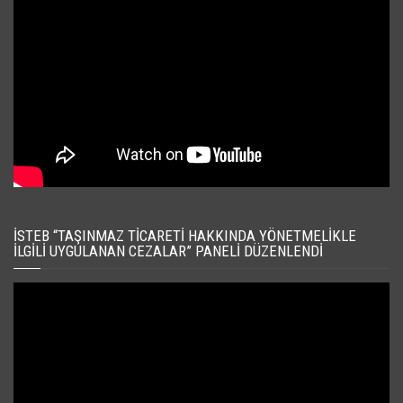
İSTEB “TAŞINMAZ TICARETI HAKKINDA YÖNETMELIKLE
İLGILI UYGULANAN CEZALAR” PANELI DÜZENLENDI