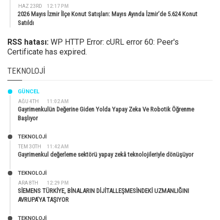
HAZ 23RD
12:17 PM
2026 Mayıs İzmir İlçe Konut Satışları: Mayıs Ayında İzmir’de 5.624 Konut
Satıldı
RSS hatası:
WP HTTP Error: cURL error 60: Peer's
Certificate has expired.
TEKNOLOJI
GÜNCEL
AĞU 4TH
11:02 AM
Gayrimenkulün Değerine Giden Yolda Yapay Zeka Ve Robotik Öğrenme
Başlıyor
TEKNOLOJİ
TEM 30TH
11:42 AM
Gayrimenkul değerleme sektörü yapay zekâ teknolojileriyle dönüşüyor
TEKNOLOJİ
ARA 8TH
12:29 PM
SİEMENS TÜRKİYE, BİNALARIN DİJİTALLEŞMESİNDEKİ UZMANLIĞINI
AVRUPA’YA TAŞIYOR
TEKNOLOJİ