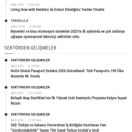
KAS 19TH
9:50 AM
Living Now with Netatmo ile Evinizi Dilediğiniz Yerden Yönetin
TEKNOLOJİ
MAY 15TH
10:40 AM
Biyometri ve bina otomasyon sistemleri 2025’in ilk aylarında en çok saldırıya
uğrayan operasyonel teknoloji sektörleri oldu
SEKTÖRDEN GELIŞMELER
SEKTÖRDEN GELIŞMELER
AĞU 6TH
6:15 PM
Notte Global Pasaport Endeksi 2026 Güncellendi: Türk Pasaportu 199 Ülke
Arasında 86. Sırada
SEKTÖRDEN GELIŞMELER
AĞU 6TH
12:34 PM
Birleşik Arap Emirlikleri’nin İlk Yüksek Hızlı Demiryolu Projesine Kalyon İnşaat
İmzası
SEKTÖRDEN GELIŞMELER
AĞU 6TH
11:30 AM
SKD Türkiye ve Sabancı Üniversitesi İş Birliğiyle Hazırlanan Yeni
“Sürdürülebilirlik” Tanımı TDK Genel Türkçe Sözlük’e Girdi