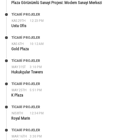
Plaza Görünümlü Sanayi Projesi: Modern Sanayi Merkezi
TİCARİ PROJELER
KAS 29TH
12:23 PM
Usta Ofis
TİCARİ PROJELER
KAS 6TH
10:12 AM
Gold Plaza
TİCARİ PROJELER
MAY 31ST
3:10 PM
Hukukçular Towers
TİCARİ PROJELER
MAY 25TH
5:51 PM
K Plaza
TİCARİ PROJELER
NIS 8TH
12:34 PM
Royal Marin
TİCARİ PROJELER
MAR 16TH
3:30 PM