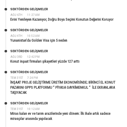
SEKTÖRDEN GELIŞMELER
AĞU 6TH
11:27 AM
Evini Yenileyen Kazanıyor, Doğru Boya Seçimi Konutun Değerini Koruyor
SEKTÖRDEN GELIŞMELER
AĞU 4TH
10:52 AM
Yunanistan’da Golden Visa için 5 neden
SEKTÖRDEN GELIŞMELER
AĞU 3RD
12:42 PM
Konut inşaat firmaları şikayetleri yüzde 127 arttı
SEKTÖRDEN GELIŞMELER
TEM 31ST
7:24 PM
İNŞAAT PROJE GELİŞTİRME ÜRETİM EKONOMİSİNDE; BİRİNCİ EL KONUT
PAZARINI GPPS PLATFORMU ” PİYASA GAYRİMENKUL ” İLE EKRANLARA
TAŞIYACAK
SEKTÖRDEN GELIŞMELER
TEM 31ST
10:12 AM
Miras kalan ev ve tarım arazilerinde yeni dönem: İlk ihale artık sadece
mirasçılar arasında yapılacak