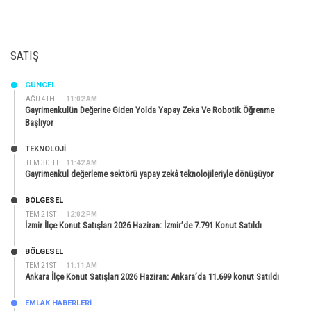
SATIŞ
GÜNCEL
AĞU 4TH
11:02 AM
Gayrimenkulün Değerine Giden Yolda Yapay Zeka Ve Robotik Öğrenme
Başlıyor
TEKNOLOJİ
TEM 30TH
11:42 AM
Gayrimenkul değerleme sektörü yapay zekâ teknolojileriyle dönüşüyor
BÖLGESEL
TEM 21ST
12:02 PM
İzmir İlçe Konut Satışları 2026 Haziran: İzmir’de 7.791 Konut Satıldı
BÖLGESEL
TEM 21ST
11:11 AM
Ankara İlçe Konut Satışları 2026 Haziran: Ankara’da 11.699 konut Satıldı
EMLAK HABERLERI