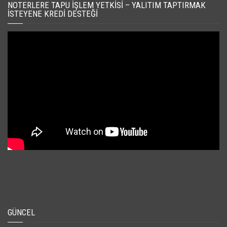
NOTERLERE TAPU İŞLEM YETKISI – YALITIM TAPTIRMAK
İSTEYENE KREDI DESTEĞI
GÜNCEL