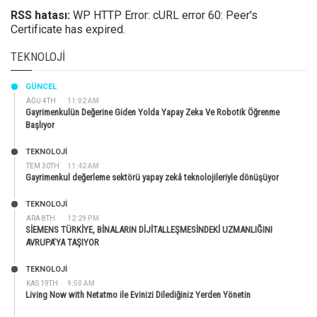
RSS hatası:
WP HTTP Error: cURL error 60: Peer's
Certificate has expired.
TEKNOLOJI
GÜNCEL
AĞU 4TH
11:02 AM
Gayrimenkulün Değerine Giden Yolda Yapay Zeka Ve Robotik Öğrenme
Başlıyor
TEKNOLOJİ
TEM 30TH
11:42 AM
Gayrimenkul değerleme sektörü yapay zekâ teknolojileriyle dönüşüyor
TEKNOLOJİ
ARA 8TH
12:29 PM
SİEMENS TÜRKİYE, BİNALARIN DİJİTALLEŞMESİNDEKİ UZMANLIĞINI
AVRUPA’YA TAŞIYOR
TEKNOLOJİ
KAS 19TH
9:50 AM
Living Now with Netatmo ile Evinizi Dilediğiniz Yerden Yönetin