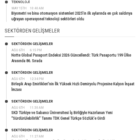
TEKNOLOJİ
MAY 15TH
10:40 AM
Biyometri ve bina otomasyon sistemleri 2025’in ilk aylarında en çok saldırıya
uğrayan operasyonel teknoloji sektörleri oldu
SEKTÖRDEN GELIŞMELER
SEKTÖRDEN GELIŞMELER
AĞU 6TH
6:15 PM
Notte Global Pasaport Endeksi 2026 Güncellendi: Türk Pasaportu 199 Ülke
Arasında 86. Sırada
SEKTÖRDEN GELIŞMELER
AĞU 6TH
12:34 PM
Birleşik Arap Emirlikleri’nin İlk Yüksek Hızlı Demiryolu Projesine Kalyon İnşaat
İmzası
SEKTÖRDEN GELIŞMELER
AĞU 6TH
11:30 AM
SKD Türkiye ve Sabancı Üniversitesi İş Birliğiyle Hazırlanan Yeni
“Sürdürülebilirlik” Tanımı TDK Genel Türkçe Sözlük’e Girdi
SEKTÖRDEN GELIŞMELER
AĞU 6TH
11:27 AM