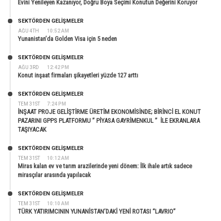
Evini Yenileyen Kazanıyor, Doğru Boya Seçimi Konutun Değerini Koruyor
SEKTÖRDEN GELIŞMELER
AĞU 4TH
10:52 AM
Yunanistan’da Golden Visa için 5 neden
SEKTÖRDEN GELIŞMELER
AĞU 3RD
12:42 PM
Konut inşaat firmaları şikayetleri yüzde 127 arttı
SEKTÖRDEN GELIŞMELER
TEM 31ST
7:24 PM
İNŞAAT PROJE GELİŞTİRME ÜRETİM EKONOMİSİNDE; BİRİNCİ EL KONUT
PAZARINI GPPS PLATFORMU ” PİYASA GAYRİMENKUL ” İLE EKRANLARA
TAŞIYACAK
SEKTÖRDEN GELIŞMELER
TEM 31ST
10:12 AM
Miras kalan ev ve tarım arazilerinde yeni dönem: İlk ihale artık sadece
mirasçılar arasında yapılacak
SEKTÖRDEN GELIŞMELER
TEM 31ST
10:10 AM
TÜRK YATIRIMCININ YUNANİSTAN’DAKİ YENİ ROTASI “LAVRIO”