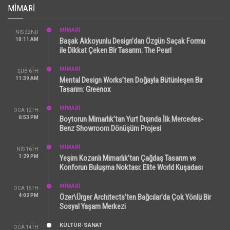
MIMARI
MİMARİ
NIS 22ND
10:11 AM
Başak Akkoyunlu Design’dan Özgün Saçak Formu
ile Dikkat Çeken Bir Tasarım: The Pearl
MİMARİ
ŞUB 6TH
11:39 AM
Mental Design Works’ten Doğayla Bütünleşen Bir
Tasarım: Greenox
MİMARİ
OCA 12TH
6:53 PM
Boytorun Mimarlık’tan Yurt Dışında İlk Mercedes-
Benz Showroom Dönüşüm Projesi
MİMARİ
NIS 16TH
1:29 PM
Yeşim Kozanlı Mimarlık’tan Çağdaş Tasarım ve
Konforun Buluşma Noktası: Elite World Kuşadası
MİMARİ
OCA 15TH
4:02 PM
Özer\Ürger Architects’ten Bağcılar’da Çok Yönlü Bir
Sosyal Yaşam Merkezi
KÜLTÜR-SANAT
OCA 14TH