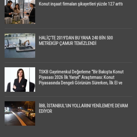
Konut inşaat firmaları şikayetleri yüzde 127 arttı
HALİÇ’TE 2019’DAN BU YANA 240 BİN 500
METREKÜP ÇAMUR TEMİZLENDİ
TSKB Gayrimenkul Değerleme “Bir Bakışta Konut
Piyasası 2026 İlk Yarıyıl” Araştırması: Konut
Piyasasında Dengeli Görünüm Sürerken, İlk El ve
İpotekli Satışlarda Sınırlı Toparlanma Dikkat Çekti
İBB, İSTANBUL’UN YOLLARINI YENİLEMEYE DEVAM
EDİYOR