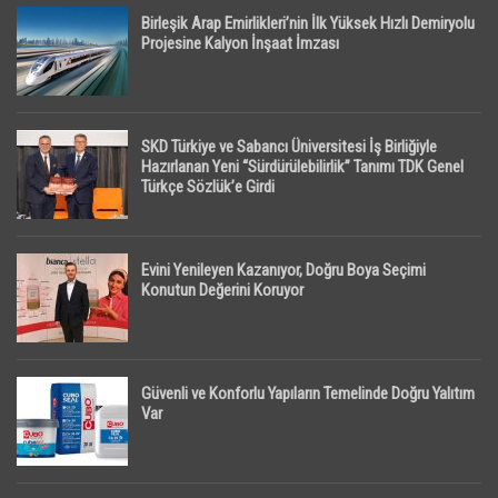
Birleşik Arap Emirlikleri’nin İlk Yüksek Hızlı Demiryolu
Projesine Kalyon İnşaat İmzası
SKD Türkiye ve Sabancı Üniversitesi İş Birliğiyle
Hazırlanan Yeni “Sürdürülebilirlik” Tanımı TDK Genel
Türkçe Sözlük’e Girdi
Evini Yenileyen Kazanıyor, Doğru Boya Seçimi
Konutun Değerini Koruyor
Güvenli ve Konforlu Yapıların Temelinde Doğru Yalıtım
Var