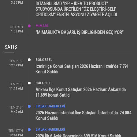
3:37 PM
İSTANBULSMD “I2P – IDEA TO PRODUCT”
STÜDYOSUNDA ÜRETİLEN “ÖZ ELEŞTİRİ-SELF
CRITICISM” ENSTELASYONU ZİYARETE AÇILDI
MİMARİ
OCA 9TH
1:38 PM
“MİMARLIKTA BAŞARI, İŞ BİRLİĞİNDEN GEÇİYOR”
SATIŞ
BÖLGESEL
TEM 21ST
12:02 PM
İzmir İlçe Konut Satışları 2026 Haziran: İzmir’de 7.791
Konut Satıldı
BÖLGESEL
TEM 21ST
11:11 AM
Ankara İlçe Konut Satışları 2026 Haziran: Ankara’da
11.699 konut Satıldı
EMLAK HABERLERI
TEM 21ST
9:40 AM
2026 Haziran İstanbul İlçe Satışları: İstanbul’da 24.084
Konut Satıldı
EMLAK HABERLERI
TEM 17TH
12:44 PM
2026 İlk 6 Aylık Döneminde 699.516 Konut Satıldı