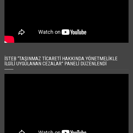
İSTEB “TAŞINMAZ TICARETI HAKKINDA YÖNETMELIKLE
İLGILI UYGULANAN CEZALAR” PANELI DÜZENLENDI