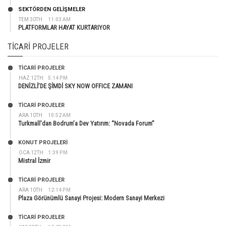
SEKTÖRDEN GELIŞMELER
TEM 30TH
11:03 AM
PLATFORMLAR HAYAT KURTARIYOR
TICARI PROJELER
TİCARİ PROJELER
HAZ 12TH
5:14 PM
DENİZLİ’DE ŞİMDİ SKY NOW OFFICE ZAMANI
TİCARİ PROJELER
ARA 10TH
10:52 AM
Turkmall’dan Bodrum’a Dev Yatırım: “Novada Forum”
KONUT PROJELERI
OCA 12TH
1:39 PM
Mistral İzmir
TİCARİ PROJELER
ARA 10TH
12:14 PM
Plaza Görünümlü Sanayi Projesi: Modern Sanayi Merkezi
TİCARİ PROJELER