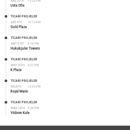
KAS 29TH
12:23 PM
Usta Ofis
TİCARİ PROJELER
KAS 6TH
10:12 AM
Gold Plaza
TİCARİ PROJELER
MAY 31ST
3:10 PM
Hukukçular Towers
TİCARİ PROJELER
MAY 25TH
5:51 PM
K Plaza
TİCARİ PROJELER
NIS 8TH
12:34 PM
Royal Marin
TİCARİ PROJELER
MAR 16TH
3:30 PM
Yıldırım Kule