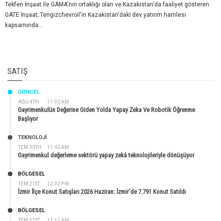
Tekfen İnşaat ile GAMA'nın ortaklığı olan ve Kazakistan'da faaliyet gösteren
GATE İnşaat; Tengizchevroil'in Kazakistan'daki dev yatırım hamlesi
kapsamında...
SATIŞ
GÜNCEL
AĞU 4TH
11:02 AM
Gayrimenkulün Değerine Giden Yolda Yapay Zeka Ve Robotik Öğrenme
Başlıyor
TEKNOLOJİ
TEM 30TH
11:42 AM
Gayrimenkul değerleme sektörü yapay zekâ teknolojileriyle dönüşüyor
BÖLGESEL
TEM 21ST
12:02 PM
İzmir İlçe Konut Satışları 2026 Haziran: İzmir’de 7.791 Konut Satıldı
BÖLGESEL
TEM 21ST
11:11 AM