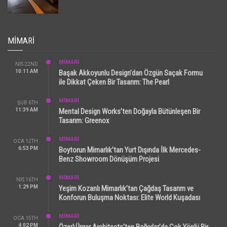
MIMARI
MİMARİ
NIS 22ND
10:11 AM
Başak Akkoyunlu Design’dan Özgün Saçak Formu
ile Dikkat Çeken Bir Tasarım: The Pearl
MİMARİ
ŞUB 6TH
11:39 AM
Mental Design Works’ten Doğayla Bütünleşen Bir
Tasarım: Greenox
MİMARİ
OCA 12TH
6:53 PM
Boytorun Mimarlık’tan Yurt Dışında İlk Mercedes-
Benz Showroom Dönüşüm Projesi
MİMARİ
NIS 16TH
1:29 PM
Yeşim Kozanlı Mimarlık’tan Çağdaş Tasarım ve
Konforun Buluşma Noktası: Elite World Kuşadası
MİMARİ
OCA 15TH
4:02 PM
Özer\Ürger Architects’ten Bağcılar’da Çok Yönlü Bir