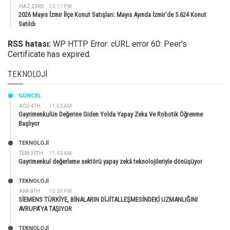
HAZ 23RD
12:17 PM
2026 Mayıs İzmir İlçe Konut Satışları: Mayıs Ayında İzmir’de 5.624 Konut
Satıldı
RSS hatası:
WP HTTP Error: cURL error 60: Peer's
Certificate has expired.
TEKNOLOJI
GÜNCEL
AĞU 4TH
11:02 AM
Gayrimenkulün Değerine Giden Yolda Yapay Zeka Ve Robotik Öğrenme
Başlıyor
TEKNOLOJİ
TEM 30TH
11:42 AM
Gayrimenkul değerleme sektörü yapay zekâ teknolojileriyle dönüşüyor
TEKNOLOJİ
ARA 8TH
12:29 PM
SİEMENS TÜRKİYE, BİNALARIN DİJİTALLEŞMESİNDEKİ UZMANLIĞINI
AVRUPA’YA TAŞIYOR
TEKNOLOJİ