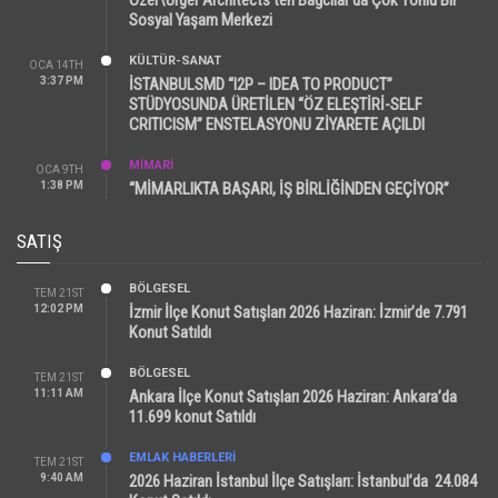
Sosyal Yaşam Merkezi
KÜLTÜR-SANAT
OCA 14TH
3:37 PM
İSTANBULSMD “I2P – IDEA TO PRODUCT”
STÜDYOSUNDA ÜRETİLEN “ÖZ ELEŞTİRİ-SELF
CRITICISM” ENSTELASYONU ZİYARETE AÇILDI
MİMARİ
OCA 9TH
1:38 PM
“MİMARLIKTA BAŞARI, İŞ BİRLİĞİNDEN GEÇİYOR”
SATIŞ
BÖLGESEL
TEM 21ST
12:02 PM
İzmir İlçe Konut Satışları 2026 Haziran: İzmir’de 7.791
Konut Satıldı
BÖLGESEL
TEM 21ST
11:11 AM
Ankara İlçe Konut Satışları 2026 Haziran: Ankara’da
11.699 konut Satıldı
EMLAK HABERLERI
TEM 21ST
9:40 AM
2026 Haziran İstanbul İlçe Satışları: İstanbul’da 24.084