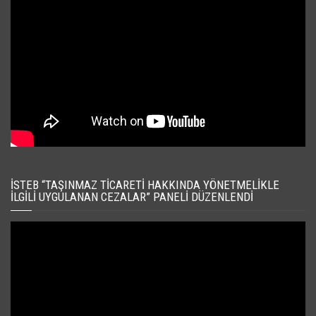
İSTEB “TAŞINMAZ TICARETI HAKKINDA YÖNETMELIKLE
İLGILI UYGULANAN CEZALAR” PANELI DÜZENLENDI