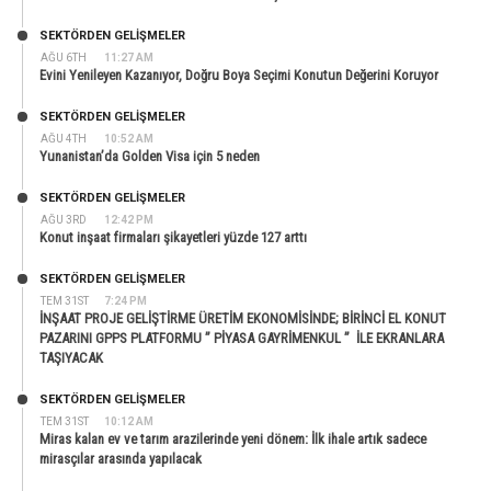
SEKTÖRDEN GELIŞMELER
AĞU 6TH
11:27 AM
Evini Yenileyen Kazanıyor, Doğru Boya Seçimi Konutun Değerini Koruyor
SEKTÖRDEN GELIŞMELER
AĞU 4TH
10:52 AM
Yunanistan’da Golden Visa için 5 neden
SEKTÖRDEN GELIŞMELER
AĞU 3RD
12:42 PM
Konut inşaat firmaları şikayetleri yüzde 127 arttı
SEKTÖRDEN GELIŞMELER
TEM 31ST
7:24 PM
İNŞAAT PROJE GELİŞTİRME ÜRETİM EKONOMİSİNDE; BİRİNCİ EL KONUT
PAZARINI GPPS PLATFORMU ” PİYASA GAYRİMENKUL ” İLE EKRANLARA
TAŞIYACAK
SEKTÖRDEN GELIŞMELER
TEM 31ST
10:12 AM
Miras kalan ev ve tarım arazilerinde yeni dönem: İlk ihale artık sadece
mirasçılar arasında yapılacak