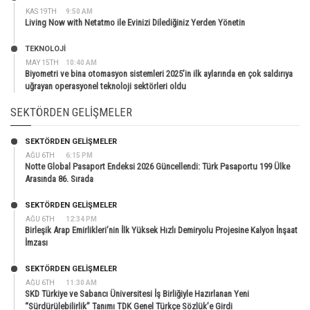
KAS 19TH
9:50 AM
Living Now with Netatmo ile Evinizi Dilediğiniz Yerden Yönetin
TEKNOLOJİ
MAY 15TH
10:40 AM
Biyometri ve bina otomasyon sistemleri 2025’in ilk aylarında en çok saldırıya
uğrayan operasyonel teknoloji sektörleri oldu
SEKTÖRDEN GELIŞMELER
SEKTÖRDEN GELIŞMELER
AĞU 6TH
6:15 PM
Notte Global Pasaport Endeksi 2026 Güncellendi: Türk Pasaportu 199 Ülke
Arasında 86. Sırada
SEKTÖRDEN GELIŞMELER
AĞU 6TH
12:34 PM
Birleşik Arap Emirlikleri’nin İlk Yüksek Hızlı Demiryolu Projesine Kalyon İnşaat
İmzası
SEKTÖRDEN GELIŞMELER
AĞU 6TH
11:30 AM
SKD Türkiye ve Sabancı Üniversitesi İş Birliğiyle Hazırlanan Yeni
“Sürdürülebilirlik” Tanımı TDK Genel Türkçe Sözlük’e Girdi