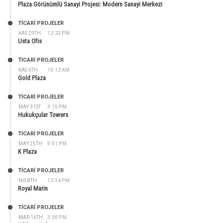
Plaza Görünümlü Sanayi Projesi: Modern Sanayi Merkezi
TİCARİ PROJELER
KAS 29TH
12:23 PM
Usta Ofis
TİCARİ PROJELER
KAS 6TH
10:12 AM
Gold Plaza
TİCARİ PROJELER
MAY 31ST
3:10 PM
Hukukçular Towers
TİCARİ PROJELER
MAY 25TH
5:51 PM
K Plaza
TİCARİ PROJELER
NIS 8TH
12:34 PM
Royal Marin
TİCARİ PROJELER
MAR 16TH
3:30 PM