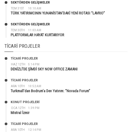
SEKTÖRDEN GELIŞMELER
TEM 31ST
10:10 AM
TÜRK YATIRIMCININ YUNANİSTAN’DAKİ YENİ ROTASI “LAVRIO”
SEKTÖRDEN GELIŞMELER
TEM 30TH
11:03 AM
PLATFORMLAR HAYAT KURTARIYOR
TICARI PROJELER
TİCARİ PROJELER
HAZ 12TH
5:14 PM
DENİZLİ’DE ŞİMDİ SKY NOW OFFICE ZAMANI
TİCARİ PROJELER
ARA 10TH
10:52 AM
Turkmall’dan Bodrum’a Dev Yatırım: “Novada Forum”
KONUT PROJELERI
OCA 12TH
1:39 PM
Mistral İzmir
TİCARİ PROJELER
ARA 10TH
12:14 PM