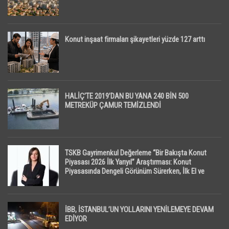
Konut inşaat firmaları şikayetleri yüzde 127 arttı
HALİÇ’TE 2019’DAN BU YANA 240 BİN 500
METREKÜP ÇAMUR TEMİZLENDİ
TSKB Gayrimenkul Değerleme “Bir Bakışta Konut
Piyasası 2026 İlk Yarıyıl” Araştırması: Konut
Piyasasında Dengeli Görünüm Sürerken, İlk El ve
İpotekli Satışlarda Sınırlı Toparlanma Dikkat Çekti
İBB, İSTANBUL’UN YOLLARINI YENİLEMEYE DEVAM
EDİYOR