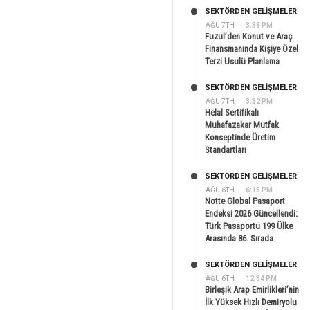
SEKTÖRDEN GELIŞMELER
AĞU 7TH
3:38 PM
Fuzul’den Konut ve Araç
Finansmanında Kişiye Özel
Terzi Usulü Planlama
SEKTÖRDEN GELIŞMELER
AĞU 7TH
3:32 PM
Helal Sertifikalı
Muhafazakar Mutfak
Konseptinde Üretim
Standartları
SEKTÖRDEN GELIŞMELER
AĞU 6TH
6:15 PM
Notte Global Pasaport
Endeksi 2026 Güncellendi:
Türk Pasaportu 199 Ülke
Arasında 86. Sırada
SEKTÖRDEN GELIŞMELER
AĞU 6TH
12:34 PM
Birleşik Arap Emirlikleri’nin
İlk Yüksek Hızlı Demiryolu