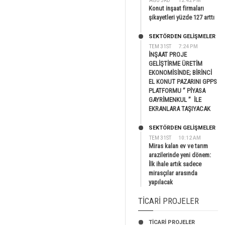
AĞU 3RD
12:42 PM
Konut inşaat firmaları
şikayetleri yüzde 127 arttı
SEKTÖRDEN GELIŞMELER
TEM 31ST
7:24 PM
İNŞAAT PROJE
GELİŞTİRME ÜRETİM
EKONOMİSİNDE; BİRİNCİ
EL KONUT PAZARINI GPPS
PLATFORMU ” PİYASA
GAYRİMENKUL ” İLE
EKRANLARA TAŞIYACAK
SEKTÖRDEN GELIŞMELER
TEM 31ST
10:12 AM
Miras kalan ev ve tarım
arazilerinde yeni dönem:
İlk ihale artık sadece
mirasçılar arasında
yapılacak
TICARI PROJELER
TİCARİ PROJELER