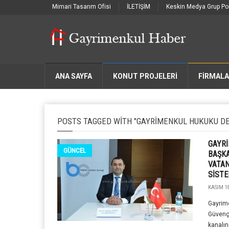
Mimari Tasarım Ofisi
İLETİŞİM
Keskin Medya Grup Por
ANA SAYFA
KONUT PROJELERİ
FIRMAL
POSTS TAGGED WITH "GAYRIMENKUL HUKUKU DE
GAYR
GÜNCEL
BAŞKA
VATA
SİSTE
KASIM 18
Gayrim
Güvenç 
kanalın