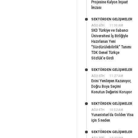
Projesine Kalyon İnşaat
İmzası
SEKTÖRDEN GELIŞMELER
AĞU 6TH
11:30 AM
SKD Türkiye ve Sabancı
Üniversitesi İş Birliğiyle
Hazırlanan Yeni
“Sürdürülebilirlik” Tanımı
TDK Genel Türkçe
Sözlük’e Girdi
SEKTÖRDEN GELIŞMELER
AĞU 6TH
11:27 AM
Evini Yenileyen Kazanıyor,
Doğru Boya Seçimi
Konutun Değerini Koruyor
SEKTÖRDEN GELIŞMELER
AĞU 4TH
10:52 AM
Yunanistan’da Golden Visa
için 5 neden
SEKTÖRDEN GELIŞMELER