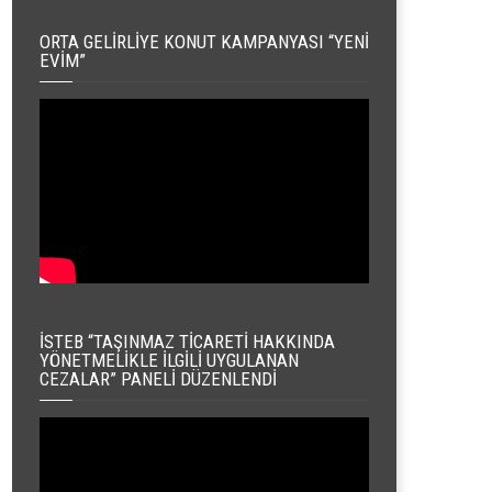
ORTA GELIRLIYE KONUT KAMPANYASI “YENI
EVIM”
İSTEB “TAŞINMAZ TICARETI HAKKINDA
YÖNETMELIKLE İLGILI UYGULANAN
CEZALAR” PANELI DÜZENLENDI