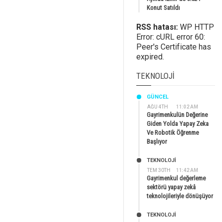
Konut Satıldı
RSS hatası:
WP HTTP
Error: cURL error 60:
Peer's Certificate has
expired.
TEKNOLOJI
GÜNCEL
AĞU 4TH
11:02 AM
Gayrimenkulün Değerine
Giden Yolda Yapay Zeka
Ve Robotik Öğrenme
Başlıyor
TEKNOLOJİ
TEM 30TH
11:42 AM
Gayrimenkul değerleme
sektörü yapay zekâ
teknolojileriyle dönüşüyor
TEKNOLOJİ