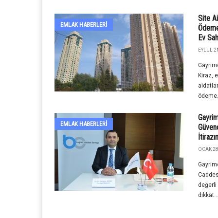
Site Ai
EMLAK HABERLERI
Ödeme 
Ev Sah
EYLÜL 2
Gayrime
Kiraz, 
aidatla
ödeme.
Gayrim
EMLAK HABERLERI
Güvenç
İtiraz
OCAK 28
Gayrim
Caddesi
değerli
dikkat..