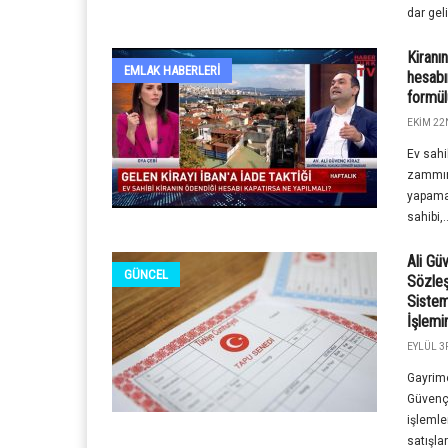
dar gelir
Kiranı
EMLAK HABERLERI
hesabı
formül
EKIM 22
Ev sahi
zammınd
yapamad
sahibi,..
Ali Gü
GÜNCEL
Sözleş
Sistem
İşlemi
EYLÜL 3R
Gayrime
Güvenç 
işlemle
satışla