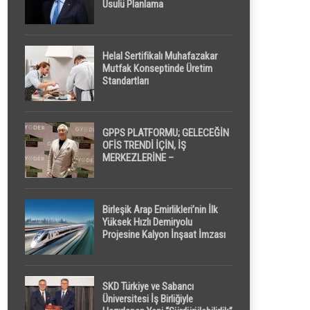
Usulü Planlama
Helal Sertifikalı Muhafazakar
Mutfak Konseptinde Üretim
Standartları
GPPS PLATFORMU; GELECEĞİN
OFİS TRENDİ İÇİN, İŞ
MERKEZLERİNE –
GELİŞTİRİCİLERE ” POD /
KAPSÜL ” UYKU KABİNİ
ÖNERİYOR
Birleşik Arap Emirlikleri’nin İlk
Yüksek Hızlı Demiryolu
Projesine Kalyon İnşaat İmzası
SKD Türkiye ve Sabancı
Üniversitesi İş Birliğiyle