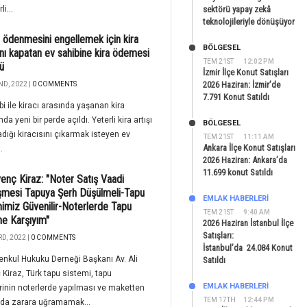
li...
sektörü yapay zekâ
teknolojileriyle dönüşüyor
n ödenmesini engellemek için kira
BÖLGESEL
nı kapatan ev sahibine kira ödemesi
TEM 21ST
12:02 PM
ü
İzmir İlçe Konut Satışları
2026 Haziran: İzmir’de
ND, 2022 |
0 COMMENTS
7.791 Konut Satıldı
bi ile kiracı arasında yaşanan kira
a yeni bir perde açıldı. Yeterli kira artışı
BÖLGESEL
ığı kiracısını çıkarmak isteyen ev
TEM 21ST
11:11 AM
Ankara İlçe Konut Satışları
.
2026 Haziran: Ankara’da
11.699 konut Satıldı
venç Kiraz: "Noter Satış Vaadi
mesi Tapuya Şerh Düşülmeli-Tapu
EMLAK HABERLERI
imiz Güvenilir-Noterlerde Tapu
TEM 21ST
9:40 AM
ne Karşıyım"
2026 Haziran İstanbul İlçe
Satışları:
D, 2022 |
0 COMMENTS
İstanbul’da 24.084 Konut
nkul Hukuku Derneği Başkanı Av. Ali
Satıldı
Kiraz, Türk tapu sistemi, tapu
EMLAK HABERLERI
rinin noterlerde yapılması ve maketten
TEM 17TH
12:44 PM
rda zarara uğramamak...