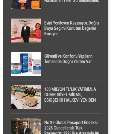
Hazırlanan Yeni “Sürdürülebilirlik”
Tanımı TDK Genel Türkçe
Sözlük’e Girdi
Evini Yenileyen Kazanıyor, Doğru
Boya Seçimi Konutun Değerini
Koruyor
Güvenli ve Konforlu Yapıların
Temelinde Doğru Yalıtım Var
100 MİLYON TL’LİK YATIRIMLA
CUMHURİYET MİRASI,
ESKİŞEHİR HALKEVİ YENİDEN
HAYAT BULUYOR
Notte Global Pasaport Endeksi
2026 Güncellendi: Türk
Pasaportu 199 Ülke Arasında 86.