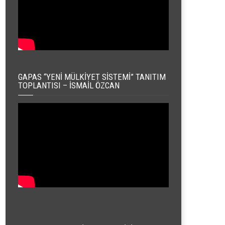
GAPAS “YENI MÜLKIYET SISTEMI” TANITIM
TOPLANTISI – İSMAIL ÖZCAN