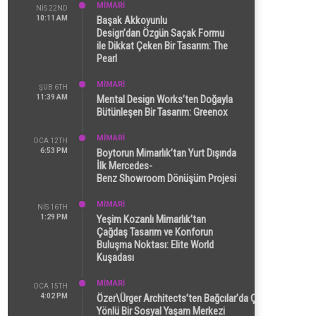
MİMARİ
NIS 22ND
10:11 AM
Başak Akkoyunlu
Design’dan Özgün Saçak Formu
ile Dikkat Çeken Bir Tasarım: The
Pearl
MİMARİ
ŞUB 6TH
11:39 AM
Mental Design Works’ten Doğayla
Bütünleşen Bir Tasarım: Greenox
MİMARİ
OCA 12TH
6:53 PM
Boytorun Mimarlık’tan Yurt Dışında
İlk Mercedes-
Benz Showroom Dönüşüm Projesi
MİMARİ
NIS 16TH
1:29 PM
Yeşim Kozanlı Mimarlık’tan
Çağdaş Tasarım ve Konforun
Buluşma Noktası: Elite World
Kuşadası
MİMARİ
OCA 15TH
4:02 PM
Özer\Ürger Architects’ten Bağcılar’da Çok
Yönlü Bir Sosyal Yaşam Merkezi