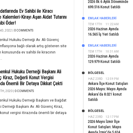
2026 İlk 6 Aylık Döneminde
699.516 Konut Satıldı
datlarında Ev Sahibi ile Kiracı
Kalemleri-Kirayı Aşan Aidat Tutarını
EMLAK HABERLERI
ibi Öder!
TEM 17TH
11:22 AM
2026 Haziran Ayında
ND, 2022 |
0 COMMENTS
16.565 İş Yeri Satıldı
nkul Hukuku Derneği Av. Ali Güvenç
EMLAK HABERLERI
enflasyona bağlı olarak artış gösteren site
TEM 17TH
10:31 AM
rı konusunda ev sahibi ile kiracının
2026 Haziran Ayında
..
129.979 Konut Satıldı
enkul Hukuku Derneği Başkanı Ali
BÖLGESEL
 Kiraz, Değerli Konut Vergisi
HAZ 23RD
12:59 PM
ında Önemli Bir Detaya Dikkat Çekti
Ankara İlçe Konut Satışları
2026 Mayıs: Mayıs Ayında
TH, 2020 |
0 COMMENTS
Ankara’da 8.021 konut
Satıldı
enkul Hukuku Derneği Başkanı ve Bağdat
 Derneği Başkanı Av. Ali Güvenç Kiraz,
BÖLGESEL
 konut vergisi itirazında önemli bir detaya
HAZ 23RD
12:17 PM
.
2026 Mayıs İzmir İlçe
Konut Satışları: Mayıs
Ayında İzmir’de 5.624