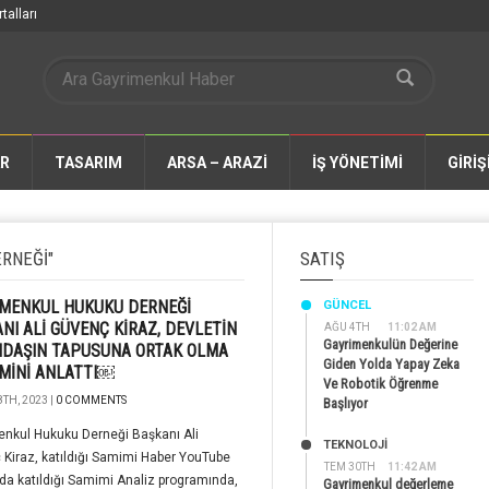
talları
AR
TASARIM
ARSA – ARAZİ
İŞ YÖNETİMİ
GİRİŞ
RNEĞI"
SATIŞ
İMENKUL HUKUKU DERNEĞİ
GÜNCEL
NI ALİ GÜVENÇ KİRAZ, DEVLETİN
AĞU 4TH
11:02 AM
Gayrimenkulün Değerine
NDAŞIN TAPUSUNA ORTAK OLMA
Giden Yolda Yapay Zeka
MİNİ ANLATTI￼
Ve Robotik Öğrenme
TH, 2023 |
0 COMMENTS
Başlıyor
enkul Hukuku Derneği Başkanı Ali
TEKNOLOJİ
Kiraz, katıldığı Samimi Haber YouTube
TEM 30TH
11:42 AM
da katıldığı Samimi Analiz programında,
Gayrimenkul değerleme