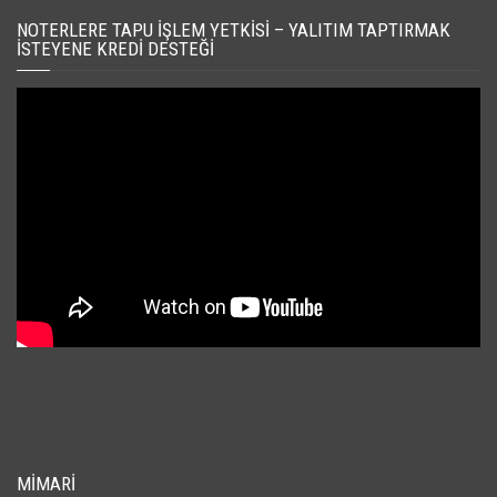
NOTERLERE TAPU İŞLEM YETKISI – YALITIM TAPTIRMAK
İSTEYENE KREDI DESTEĞI
MIMARI