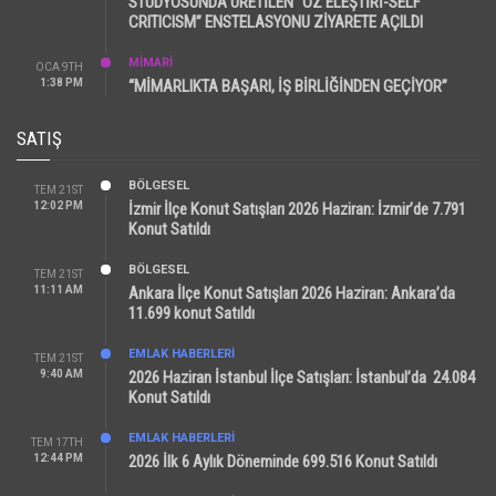
STÜDYOSUNDA ÜRETİLEN “ÖZ ELEŞTİRİ-SELF
CRITICISM” ENSTELASYONU ZİYARETE AÇILDI
MİMARİ
OCA 9TH
1:38 PM
“MİMARLIKTA BAŞARI, İŞ BİRLİĞİNDEN GEÇİYOR”
SATIŞ
BÖLGESEL
TEM 21ST
12:02 PM
İzmir İlçe Konut Satışları 2026 Haziran: İzmir’de 7.791
Konut Satıldı
BÖLGESEL
TEM 21ST
11:11 AM
Ankara İlçe Konut Satışları 2026 Haziran: Ankara’da
11.699 konut Satıldı
EMLAK HABERLERI
TEM 21ST
9:40 AM
2026 Haziran İstanbul İlçe Satışları: İstanbul’da 24.084
Konut Satıldı
EMLAK HABERLERI
TEM 17TH
12:44 PM
2026 İlk 6 Aylık Döneminde 699.516 Konut Satıldı