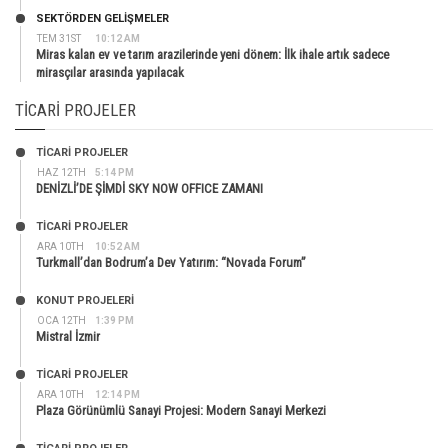
SEKTÖRDEN GELIŞMELER
TEM 31ST
10:12 AM
Miras kalan ev ve tarım arazilerinde yeni dönem: İlk ihale artık sadece
mirasçılar arasında yapılacak
TICARI PROJELER
TİCARİ PROJELER
HAZ 12TH
5:14 PM
DENİZLİ’DE ŞİMDİ SKY NOW OFFICE ZAMANI
TİCARİ PROJELER
ARA 10TH
10:52 AM
Turkmall’dan Bodrum’a Dev Yatırım: “Novada Forum”
KONUT PROJELERI
OCA 12TH
1:39 PM
Mistral İzmir
TİCARİ PROJELER
ARA 10TH
12:14 PM
Plaza Görünümlü Sanayi Projesi: Modern Sanayi Merkezi