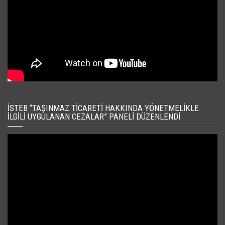
İSTEB “TAŞINMAZ TICARETI HAKKINDA YÖNETMELIKLE
İLGILI UYGULANAN CEZALAR” PANELI DÜZENLENDI