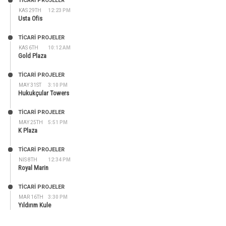
TİCARİ PROJELER
KAS 29TH
12:23 PM
Usta Ofis
TİCARİ PROJELER
KAS 6TH
10:12 AM
Gold Plaza
TİCARİ PROJELER
MAY 31ST
3:10 PM
Hukukçular Towers
TİCARİ PROJELER
MAY 25TH
5:51 PM
K Plaza
TİCARİ PROJELER
NIS 8TH
12:34 PM
Royal Marin
TİCARİ PROJELER
MAR 16TH
3:30 PM
Yıldırım Kule