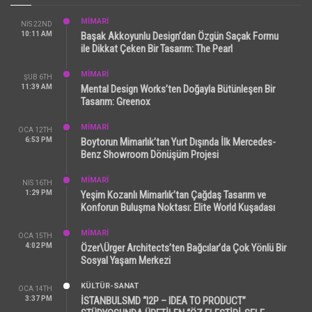
MİMARİ
NIS 22ND
10:11 AM
Başak Akkoyunlu Design’dan Özgün Saçak Formu
ile Dikkat Çeken Bir Tasarım: The Pearl
MİMARİ
ŞUB 6TH
11:39 AM
Mental Design Works’ten Doğayla Bütünleşen Bir
Tasarım: Greenox
MİMARİ
OCA 12TH
6:53 PM
Boytorun Mimarlık’tan Yurt Dışında İlk Mercedes-
Benz Showroom Dönüşüm Projesi
MİMARİ
NIS 16TH
1:29 PM
Yeşim Kozanlı Mimarlık’tan Çağdaş Tasarım ve
Konforun Buluşma Noktası: Elite World Kuşadası
MİMARİ
OCA 15TH
4:02 PM
Özer\Ürger Architects’ten Bağcılar’da Çok Yönlü Bir
Sosyal Yaşam Merkezi
KÜLTÜR-SANAT
OCA 14TH
3:37 PM
İSTANBULSMD “I2P – IDEA TO PRODUCT”