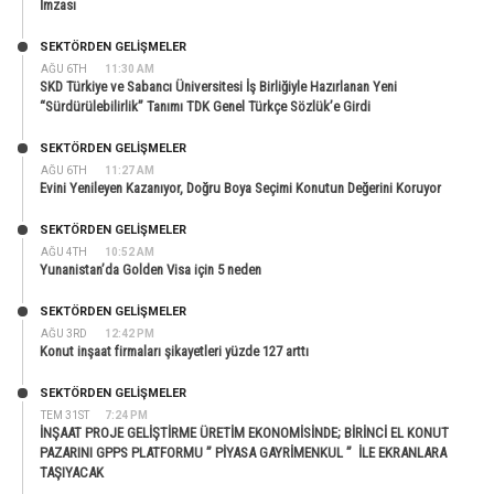
İmzası
SEKTÖRDEN GELIŞMELER
AĞU 6TH
11:30 AM
SKD Türkiye ve Sabancı Üniversitesi İş Birliğiyle Hazırlanan Yeni
“Sürdürülebilirlik” Tanımı TDK Genel Türkçe Sözlük’e Girdi
SEKTÖRDEN GELIŞMELER
AĞU 6TH
11:27 AM
Evini Yenileyen Kazanıyor, Doğru Boya Seçimi Konutun Değerini Koruyor
SEKTÖRDEN GELIŞMELER
AĞU 4TH
10:52 AM
Yunanistan’da Golden Visa için 5 neden
SEKTÖRDEN GELIŞMELER
AĞU 3RD
12:42 PM
Konut inşaat firmaları şikayetleri yüzde 127 arttı
SEKTÖRDEN GELIŞMELER
TEM 31ST
7:24 PM
İNŞAAT PROJE GELİŞTİRME ÜRETİM EKONOMİSİNDE; BİRİNCİ EL KONUT
PAZARINI GPPS PLATFORMU ” PİYASA GAYRİMENKUL ” İLE EKRANLARA
TAŞIYACAK