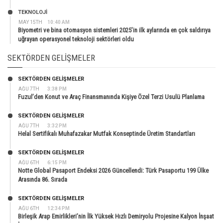
TEKNOLOJİ
MAY 15TH
10:40 AM
Biyometri ve bina otomasyon sistemleri 2025’in ilk aylarında en çok saldırıya
uğrayan operasyonel teknoloji sektörleri oldu
SEKTÖRDEN GELIŞMELER
SEKTÖRDEN GELIŞMELER
AĞU 7TH
3:38 PM
Fuzul’den Konut ve Araç Finansmanında Kişiye Özel Terzi Usulü Planlama
SEKTÖRDEN GELIŞMELER
AĞU 7TH
3:32 PM
Helal Sertifikalı Muhafazakar Mutfak Konseptinde Üretim Standartları
SEKTÖRDEN GELIŞMELER
AĞU 6TH
6:15 PM
Notte Global Pasaport Endeksi 2026 Güncellendi: Türk Pasaportu 199 Ülke
Arasında 86. Sırada
SEKTÖRDEN GELIŞMELER
AĞU 6TH
12:34 PM
Birleşik Arap Emirlikleri’nin İlk Yüksek Hızlı Demiryolu Projesine Kalyon İnşaat