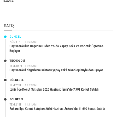
'Kentsel...
SATIŞ
GÜNCEL
AĞU 4TH
11:02 AM
Gayrimenkulün Değerine Giden Yolda Yapay Zeka Ve Robotik Öğrenme
Başlıyor
TEKNOLOJİ
TEM 30TH
11:42 AM
Gayrimenkul değerleme sektörü yapay zekâ teknolojileriyle dönüşüyor
BÖLGESEL
TEM 21ST
12:02 PM
İzmir İlçe Konut Satışları 2026 Haziran: İzmir’de 7.791 Konut Satıldı
BÖLGESEL
TEM 21ST
11:11 AM
Ankara İlçe Konut Satışları 2026 Haziran: Ankara’da 11.699 konut Satıldı