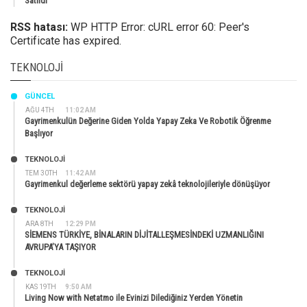
Satıldı
RSS hatası:
WP HTTP Error: cURL error 60: Peer's
Certificate has expired.
TEKNOLOJI
GÜNCEL
AĞU 4TH
11:02 AM
Gayrimenkulün Değerine Giden Yolda Yapay Zeka Ve Robotik Öğrenme
Başlıyor
TEKNOLOJİ
TEM 30TH
11:42 AM
Gayrimenkul değerleme sektörü yapay zekâ teknolojileriyle dönüşüyor
TEKNOLOJİ
ARA 8TH
12:29 PM
SİEMENS TÜRKİYE, BİNALARIN DİJİTALLEŞMESİNDEKİ UZMANLIĞINI
AVRUPA’YA TAŞIYOR
TEKNOLOJİ
KAS 19TH
9:50 AM
Living Now with Netatmo ile Evinizi Dilediğiniz Yerden Yönetin