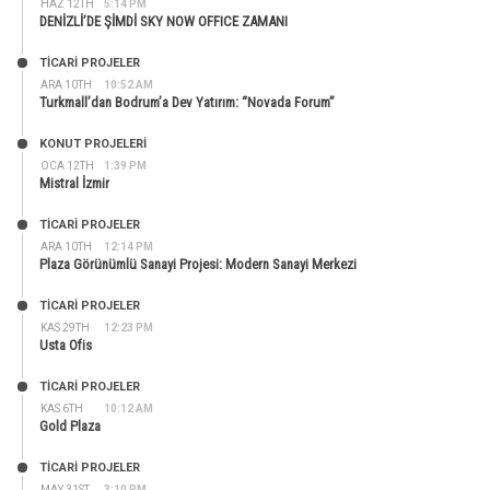
HAZ 12TH
5:14 PM
DENİZLİ’DE ŞİMDİ SKY NOW OFFICE ZAMANI
TİCARİ PROJELER
ARA 10TH
10:52 AM
Turkmall’dan Bodrum’a Dev Yatırım: “Novada Forum”
KONUT PROJELERI
OCA 12TH
1:39 PM
Mistral İzmir
TİCARİ PROJELER
ARA 10TH
12:14 PM
Plaza Görünümlü Sanayi Projesi: Modern Sanayi Merkezi
TİCARİ PROJELER
KAS 29TH
12:23 PM
Usta Ofis
TİCARİ PROJELER
KAS 6TH
10:12 AM
Gold Plaza
TİCARİ PROJELER
MAY 31ST
3:10 PM