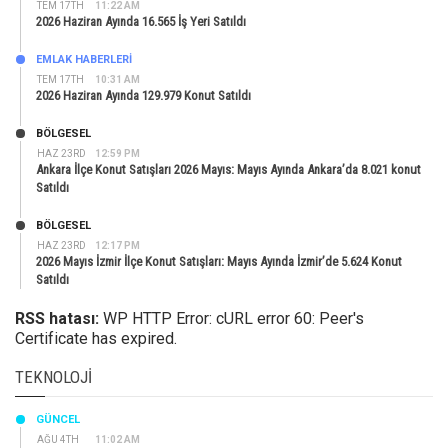
TEM 17TH
11:22 AM
2026 Haziran Ayında 16.565 İş Yeri Satıldı
EMLAK HABERLERI
TEM 17TH
10:31 AM
2026 Haziran Ayında 129.979 Konut Satıldı
BÖLGESEL
HAZ 23RD
12:59 PM
Ankara İlçe Konut Satışları 2026 Mayıs: Mayıs Ayında Ankara’da 8.021 konut
Satıldı
BÖLGESEL
HAZ 23RD
12:17 PM
2026 Mayıs İzmir İlçe Konut Satışları: Mayıs Ayında İzmir’de 5.624 Konut
Satıldı
RSS hatası:
WP HTTP Error: cURL error 60: Peer's
Certificate has expired.
TEKNOLOJI
GÜNCEL
AĞU 4TH
11:02 AM