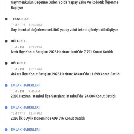
Gayrimenkulün Değerine Giden Yolda Yapay Zeka Ve Robotik Öğrenme
Başlıyor
TEKNOLOJİ
TEM 30TH
11:42 AM
Gayrimenkul değerleme sektörü yapay zekâ teknolojileriyle dönüşüyor
BÖLGESEL
TEM 21ST
12:02 PM
İzmir İlçe Konut Satışları 2026 Haziran: İzmir’de 7.791 Konut Satıldı
BÖLGESEL
TEM 21ST
11:11 AM
Ankara İlçe Konut Satışları 2026 Haziran: Ankara’da 11.699 konut Satıldı
EMLAK HABERLERI
TEM 21ST
9:40 AM
2026 Haziran İstanbul İlçe Satışları: İstanbul’da 24.084 Konut Satıldı
EMLAK HABERLERI
TEM 17TH
12:44 PM
2026 İlk 6 Aylık Döneminde 699.516 Konut Satıldı
EMLAK HABERLERI