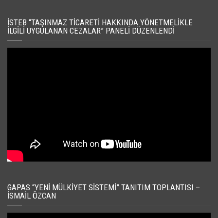
İSTEB “TAŞINMAZ TICARETI HAKKINDA YÖNETMELIKLE
İLGILI UYGULANAN CEZALAR” PANELI DÜZENLENDI
GAPAS “YENI MÜLKIYET SISTEMI” TANITIM TOPLANTISI –
İSMAIL ÖZCAN