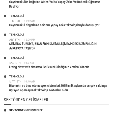
Gayrimenkulün Değerine Giden Yolda Yapay Zeka Ve Robotik Öğrenme
Başlıyor
TEKNOLOJİ
TEM 30TH
11:42 AM
Gayrimenkul değerleme sektörü yapay zekâ teknolojileriyle dönüşüyor
TEKNOLOJİ
ARA 8TH
12:29 PM
SİEMENS TÜRKİYE, BİNALARIN DİJİTALLEŞMESİNDEKİ UZMANLIĞINI
AVRUPA’YA TAŞIYOR
TEKNOLOJİ
KAS 19TH
9:50 AM
Living Now with Netatmo ile Evinizi Dilediğiniz Yerden Yönetin
TEKNOLOJİ
MAY 15TH
10:40 AM
Biyometri ve bina otomasyon sistemleri 2025’in ilk aylarında en çok saldırıya
uğrayan operasyonel teknoloji sektörleri oldu
SEKTÖRDEN GELIŞMELER
SEKTÖRDEN GELIŞMELER