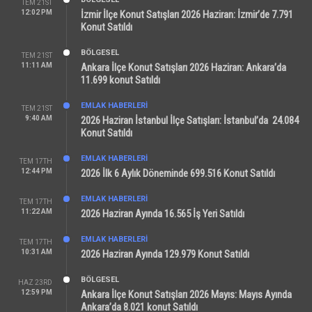
TEM 21ST
12:02 PM
İzmir İlçe Konut Satışları 2026 Haziran: İzmir’de 7.791
Konut Satıldı
BÖLGESEL
TEM 21ST
11:11 AM
Ankara İlçe Konut Satışları 2026 Haziran: Ankara’da
11.699 konut Satıldı
EMLAK HABERLERI
TEM 21ST
9:40 AM
2026 Haziran İstanbul İlçe Satışları: İstanbul’da 24.084
Konut Satıldı
EMLAK HABERLERI
TEM 17TH
12:44 PM
2026 İlk 6 Aylık Döneminde 699.516 Konut Satıldı
EMLAK HABERLERI
TEM 17TH
11:22 AM
2026 Haziran Ayında 16.565 İş Yeri Satıldı
EMLAK HABERLERI
TEM 17TH
10:31 AM
2026 Haziran Ayında 129.979 Konut Satıldı
BÖLGESEL
HAZ 23RD
12:59 PM
Ankara İlçe Konut Satışları 2026 Mayıs: Mayıs Ayında
Ankara’da 8.021 konut Satıldı