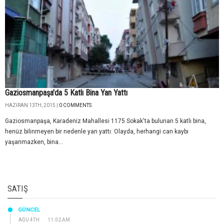
Gaziosmanpaşa'da 5 Katlı Bina Yan Yattı
HAZIRAN 13TH, 2015 |
0 COMMENTS
Gaziosmanpaşa, Karadeniz Mahallesi 1175 Sokak'ta bulunan 5 katlı bina,
henüz bilinmeyen bir nedenle yan yattı. Olayda, herhangi can kaybı
yaşanmazken, bina...
SATIŞ
GÜNCEL
AĞU 4TH
11:02 AM