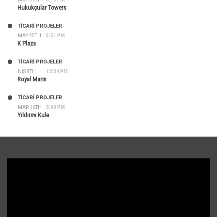
Hukukçular Towers
TİCARİ PROJELER
MAY 25TH
5:51 PM
K Plaza
TİCARİ PROJELER
NIS 8TH
12:34 PM
Royal Marin
TİCARİ PROJELER
MAR 16TH
3:30 PM
Yıldırım Kule