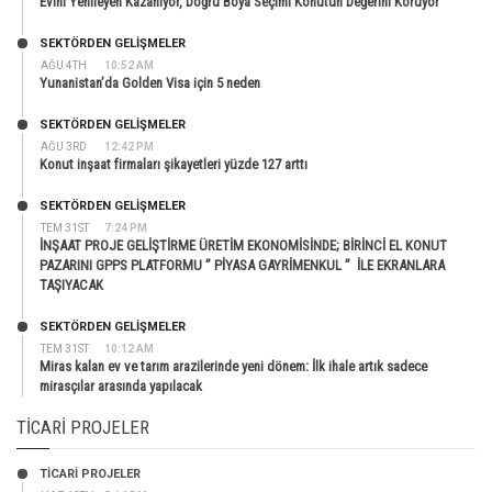
Evini Yenileyen Kazanıyor, Doğru Boya Seçimi Konutun Değerini Koruyor
SEKTÖRDEN GELIŞMELER
AĞU 4TH
10:52 AM
Yunanistan’da Golden Visa için 5 neden
SEKTÖRDEN GELIŞMELER
AĞU 3RD
12:42 PM
Konut inşaat firmaları şikayetleri yüzde 127 arttı
SEKTÖRDEN GELIŞMELER
TEM 31ST
7:24 PM
İNŞAAT PROJE GELİŞTİRME ÜRETİM EKONOMİSİNDE; BİRİNCİ EL KONUT
PAZARINI GPPS PLATFORMU ” PİYASA GAYRİMENKUL ” İLE EKRANLARA
TAŞIYACAK
SEKTÖRDEN GELIŞMELER
TEM 31ST
10:12 AM
Miras kalan ev ve tarım arazilerinde yeni dönem: İlk ihale artık sadece
mirasçılar arasında yapılacak
TICARI PROJELER
TİCARİ PROJELER