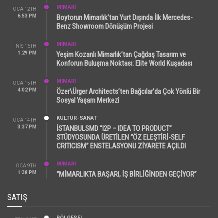
MİMARİ
OCA 12TH
6:53 PM
Boytorun Mimarlık’tan Yurt Dışında İlk Mercedes-
Benz Showroom Dönüşüm Projesi
MİMARİ
NIS 16TH
1:29 PM
Yeşim Kozanlı Mimarlık’tan Çağdaş Tasarım ve
Konforun Buluşma Noktası: Elite World Kuşadası
MİMARİ
OCA 15TH
4:02 PM
Özer\Ürger Architects’ten Bağcılar’da Çok Yönlü Bir
Sosyal Yaşam Merkezi
KÜLTÜR-SANAT
OCA 14TH
3:37 PM
İSTANBULSMD “I2P – IDEA TO PRODUCT”
STÜDYOSUNDA ÜRETİLEN “ÖZ ELEŞTİRİ-SELF
CRITICISM” ENSTELASYONU ZİYARETE AÇILDI
MİMARİ
OCA 9TH
1:38 PM
“MİMARLIKTA BAŞARI, İŞ BİRLİĞİNDEN GEÇİYOR”
SATIŞ
BÖLGESEL