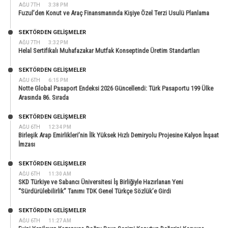
AĞU 7TH
3:38 PM
Fuzul’den Konut ve Araç Finansmanında Kişiye Özel Terzi Usulü Planlama
SEKTÖRDEN GELIŞMELER
AĞU 7TH
3:32 PM
Helal Sertifikalı Muhafazakar Mutfak Konseptinde Üretim Standartları
SEKTÖRDEN GELIŞMELER
AĞU 6TH
6:15 PM
Notte Global Pasaport Endeksi 2026 Güncellendi: Türk Pasaportu 199 Ülke
Arasında 86. Sırada
SEKTÖRDEN GELIŞMELER
AĞU 6TH
12:34 PM
Birleşik Arap Emirlikleri’nin İlk Yüksek Hızlı Demiryolu Projesine Kalyon İnşaat
İmzası
SEKTÖRDEN GELIŞMELER
AĞU 6TH
11:30 AM
SKD Türkiye ve Sabancı Üniversitesi İş Birliğiyle Hazırlanan Yeni
“Sürdürülebilirlik” Tanımı TDK Genel Türkçe Sözlük’e Girdi
SEKTÖRDEN GELIŞMELER
AĞU 6TH
11:27 AM