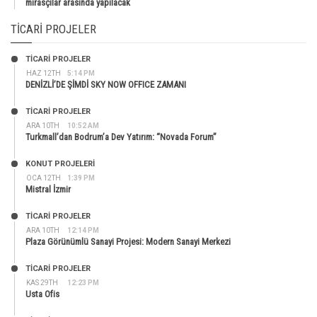
mirasçılar arasında yapılacak
TICARI PROJELER
TİCARİ PROJELER
HAZ 12TH
5:14 PM
DENİZLİ’DE ŞİMDİ SKY NOW OFFICE ZAMANI
TİCARİ PROJELER
ARA 10TH
10:52 AM
Turkmall’dan Bodrum’a Dev Yatırım: “Novada Forum”
KONUT PROJELERI
OCA 12TH
1:39 PM
Mistral İzmir
TİCARİ PROJELER
ARA 10TH
12:14 PM
Plaza Görünümlü Sanayi Projesi: Modern Sanayi Merkezi
TİCARİ PROJELER
KAS 29TH
12:23 PM
Usta Ofis