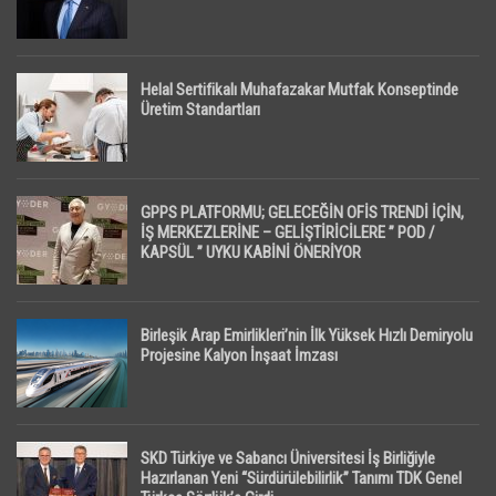
Helal Sertifikalı Muhafazakar Mutfak Konseptinde
Üretim Standartları
GPPS PLATFORMU; GELECEĞİN OFİS TRENDİ İÇİN,
İŞ MERKEZLERİNE – GELİŞTİRİCİLERE ” POD /
KAPSÜL ” UYKU KABİNİ ÖNERİYOR
Birleşik Arap Emirlikleri’nin İlk Yüksek Hızlı Demiryolu
Projesine Kalyon İnşaat İmzası
SKD Türkiye ve Sabancı Üniversitesi İş Birliğiyle
Hazırlanan Yeni “Sürdürülebilirlik” Tanımı TDK Genel