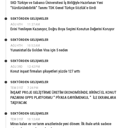
SKD Türkiye ve Sabancı Üniversitesi İş Birliğiyle Hazırlanan Yeni
“Sürdürülebilirlik” Tanımı TDK Genel Türkçe Sözlük’e Girdi
SEKTÖRDEN GELIŞMELER
AĞU 6TH
11:27 AM
Evini Yenileyen Kazanıyor, Doğru Boya Seçimi Konutun Değerini Koruyor
SEKTÖRDEN GELIŞMELER
AĞU 4TH
10:52 AM
Yunanistan’da Golden Visa için 5 neden
SEKTÖRDEN GELIŞMELER
AĞU 3RD
12:42 PM
Konut inşaat firmaları şikayetleri yüzde 127 arttı
SEKTÖRDEN GELIŞMELER
TEM 31ST
7:24 PM
İNŞAAT PROJE GELİŞTİRME ÜRETİM EKONOMİSİNDE; BİRİNCİ EL KONUT
PAZARINI GPPS PLATFORMU ” PİYASA GAYRİMENKUL ” İLE EKRANLARA
TAŞIYACAK
SEKTÖRDEN GELIŞMELER
TEM 31ST
10:12 AM
Miras kalan ev ve tarım arazilerinde yeni dönem: İlk ihale artık sadece