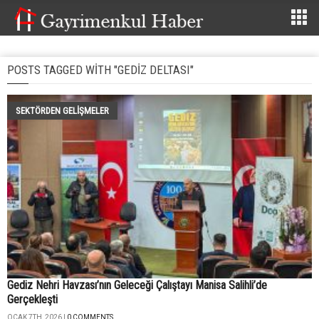
POSTS TAGGED WITH "GEDIZ DELTASI"
SEKTÖRDEN GELIŞMELER
Gediz Nehri Havzası’nın Geleceği Çalıştayı Manisa Salihli’de
Gerçekleşti
OCAK 7TH, 2026 |
0 COMMENTS