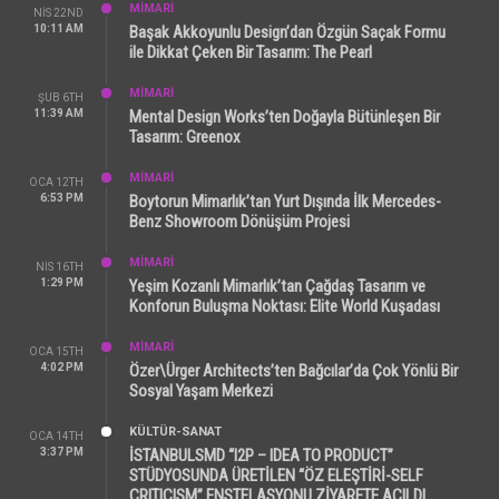
MİMARİ
NIS 22ND
10:11 AM
Başak Akkoyunlu Design’dan Özgün Saçak Formu
ile Dikkat Çeken Bir Tasarım: The Pearl
MİMARİ
ŞUB 6TH
11:39 AM
Mental Design Works’ten Doğayla Bütünleşen Bir
Tasarım: Greenox
MİMARİ
OCA 12TH
6:53 PM
Boytorun Mimarlık’tan Yurt Dışında İlk Mercedes-
Benz Showroom Dönüşüm Projesi
MİMARİ
NIS 16TH
1:29 PM
Yeşim Kozanlı Mimarlık’tan Çağdaş Tasarım ve
Konforun Buluşma Noktası: Elite World Kuşadası
MİMARİ
OCA 15TH
4:02 PM
Özer\Ürger Architects’ten Bağcılar’da Çok Yönlü Bir
Sosyal Yaşam Merkezi
KÜLTÜR-SANAT
OCA 14TH
3:37 PM
İSTANBULSMD “I2P – IDEA TO PRODUCT”
STÜDYOSUNDA ÜRETİLEN “ÖZ ELEŞTİRİ-SELF
CRITICISM” ENSTELASYONU ZİYARETE AÇILDI