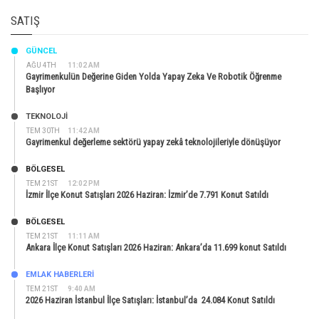
SATIŞ
GÜNCEL
AĞU 4TH
11:02 AM
Gayrimenkulün Değerine Giden Yolda Yapay Zeka Ve Robotik Öğrenme
Başlıyor
TEKNOLOJİ
TEM 30TH
11:42 AM
Gayrimenkul değerleme sektörü yapay zekâ teknolojileriyle dönüşüyor
BÖLGESEL
TEM 21ST
12:02 PM
İzmir İlçe Konut Satışları 2026 Haziran: İzmir’de 7.791 Konut Satıldı
BÖLGESEL
TEM 21ST
11:11 AM
Ankara İlçe Konut Satışları 2026 Haziran: Ankara’da 11.699 konut Satıldı
EMLAK HABERLERI
TEM 21ST
9:40 AM
2026 Haziran İstanbul İlçe Satışları: İstanbul’da 24.084 Konut Satıldı