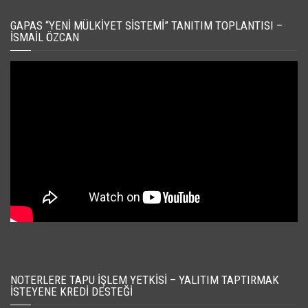
GAPAS “YENI MÜLKIYET SISTEMI” TANITIM TOPLANTISI –
İSMAIL ÖZCAN
NOTERLERE TAPU İŞLEM YETKISI – YALITIM TAPTIRMAK
İSTEYENE KREDI DESTEĞI