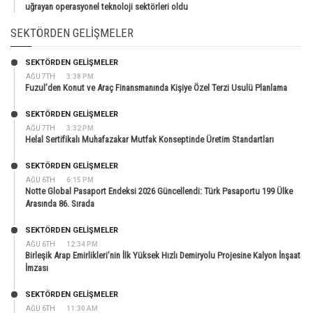
uğrayan operasyonel teknoloji sektörleri oldu
SEKTÖRDEN GELIŞMELER
SEKTÖRDEN GELIŞMELER
AĞU 7TH
3:38 PM
Fuzul’den Konut ve Araç Finansmanında Kişiye Özel Terzi Usulü Planlama
SEKTÖRDEN GELIŞMELER
AĞU 7TH
3:32 PM
Helal Sertifikalı Muhafazakar Mutfak Konseptinde Üretim Standartları
SEKTÖRDEN GELIŞMELER
AĞU 6TH
6:15 PM
Notte Global Pasaport Endeksi 2026 Güncellendi: Türk Pasaportu 199 Ülke
Arasında 86. Sırada
SEKTÖRDEN GELIŞMELER
AĞU 6TH
12:34 PM
Birleşik Arap Emirlikleri’nin İlk Yüksek Hızlı Demiryolu Projesine Kalyon İnşaat
İmzası
SEKTÖRDEN GELIŞMELER
AĞU 6TH
11:30 AM