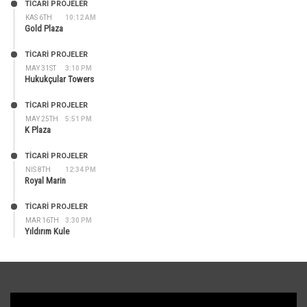
TİCARİ PROJELER
KAS 6TH
10:12 AM
Gold Plaza
TİCARİ PROJELER
MAY 31ST
3:10 PM
Hukukçular Towers
TİCARİ PROJELER
MAY 25TH
5:51 PM
K Plaza
TİCARİ PROJELER
NIS 8TH
12:34 PM
Royal Marin
TİCARİ PROJELER
MAR 16TH
3:30 PM
Yıldırım Kule