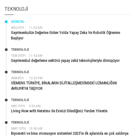
TEKNOLOJI
GÜNCEL
AĞU 4TH
11:02 AM
Gayrimenkulün Değerine Giden Yolda Yapay Zeka Ve Robotik Öğrenme
Başlıyor
TEKNOLOJİ
TEM 30TH
11:42 AM
Gayrimenkul değerleme sektörü yapay zekâ teknolojileriyle dönüşüyor
TEKNOLOJİ
ARA 8TH
12:29 PM
SİEMENS TÜRKİYE, BİNALARIN DİJİTALLEŞMESİNDEKİ UZMANLIĞINI
AVRUPA’YA TAŞIYOR
TEKNOLOJİ
KAS 19TH
9:50 AM
Living Now with Netatmo ile Evinizi Dilediğiniz Yerden Yönetin
TEKNOLOJİ
MAY 15TH
10:40 AM
Biyometri ve bina otomasyon sistemleri 2025’in ilk aylarında en çok saldırıya