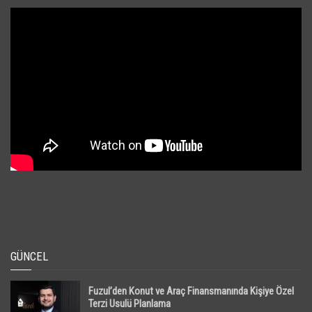
GÜNCEL
Fuzul’den Konut ve Araç Finansmanında Kişiye Özel
Terzi Usulü Planlama