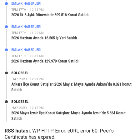
EMLAK HABERLERI
TEM 17TH
12:44 PM
2026 İlk 6 Aylık Döneminde 699.516 Konut Satıldı
EMLAK HABERLERI
TEM 17TH
11:22 AM
2026 Haziran Ayında 16.565 İş Yeri Satıldı
EMLAK HABERLERI
TEM 17TH
10:31 AM
2026 Haziran Ayında 129.979 Konut Satıldı
BÖLGESEL
HAZ 23RD
12:59 PM
Ankara İlçe Konut Satışları 2026 Mayıs: Mayıs Ayında Ankara’da 8.021 konut
Satıldı
BÖLGESEL
HAZ 23RD
12:17 PM
2026 Mayıs İzmir İlçe Konut Satışları: Mayıs Ayında İzmir’de 5.624 Konut
Satıldı
RSS hatası:
WP HTTP Error: cURL error 60: Peer's
Certificate has expired.