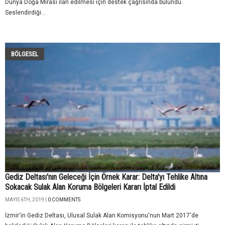
Dünya Doğa Mirası ilan edilmesi için destek çağrısında bulundu.
Seslendirdiği...
BÖLGESEL
Gediz Deltası'nın Geleceği İçin Örnek Karar: Delta'yı Tehlike Altına
Sokacak Sulak Alan Koruma Bölgeleri Kararı İptal Edildi
MAYIS 6TH, 2019 |
0 COMMENTS
İzmir'in Gediz Deltası, Ulusal Sulak Alan Komisyonu'nun Mart 2017'de