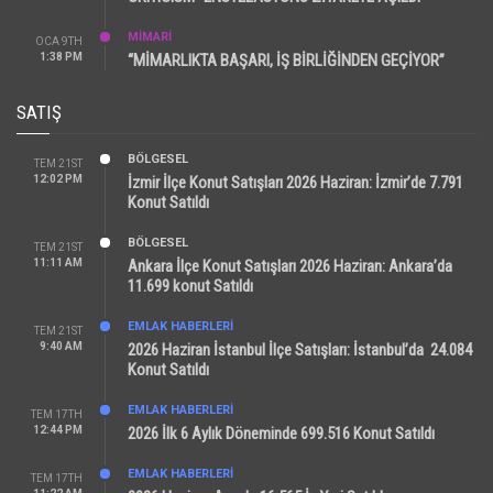
MİMARİ
OCA 9TH
1:38 PM
“MİMARLIKTA BAŞARI, İŞ BİRLİĞİNDEN GEÇİYOR”
SATIŞ
BÖLGESEL
TEM 21ST
12:02 PM
İzmir İlçe Konut Satışları 2026 Haziran: İzmir’de 7.791
Konut Satıldı
BÖLGESEL
TEM 21ST
11:11 AM
Ankara İlçe Konut Satışları 2026 Haziran: Ankara’da
11.699 konut Satıldı
EMLAK HABERLERI
TEM 21ST
9:40 AM
2026 Haziran İstanbul İlçe Satışları: İstanbul’da 24.084
Konut Satıldı
EMLAK HABERLERI
TEM 17TH
12:44 PM
2026 İlk 6 Aylık Döneminde 699.516 Konut Satıldı
EMLAK HABERLERI
TEM 17TH