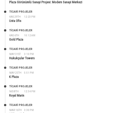
Plaza Görünümlü Sanayi Projesi: Modern Sanayi Merkezi
TİCARİ PROJELER
KAS 29TH
12:23 PM
Usta Ofis
TİCARİ PROJELER
KAS 6TH
10:12 AM
Gold Plaza
TİCARİ PROJELER
MAY 31ST
3:10 PM
Hukukçular Towers
TİCARİ PROJELER
MAY 25TH
5:51 PM
K Plaza
TİCARİ PROJELER
NIS 8TH
12:34 PM
Royal Marin
TİCARİ PROJELER
MAR 16TH
3:30 PM