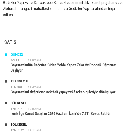
Gedizler Yapı Ev're Sancaktepe Sancaktepe'nin nitelikli konut projeleri üssü
Abdurrahmangazi mahallesi sınırlarında Gedizler Yapı tarafından inşa
edilen...
SATIŞ
GÜNCEL
AĞU 4TH
11:02 AM
Gayrimenkulün Değerine Giden Yolda Yapay Zeka Ve Robotik Öğrenme
Başlıyor
TEKNOLOJİ
TEM 30TH
11:42 AM
Gayrimenkul değerleme sektörü yapay zekâ teknolojileriyle dönüşüyor
BÖLGESEL
TEM 21ST
12:02 PM
İzmir İlçe Konut Satışları 2026 Haziran: İzmir’de 7.791 Konut Satıldı
BÖLGESEL
TEM 21ST
11:11 AM