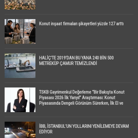
Konut inşaat firmaları şikayetleri yüzde 127 arttı
HALİÇ’TE 2019’DAN BU YANA 240 BİN 500
METREKÜP ÇAMUR TEMİZLENDİ
TSKB Gayrimenkul Değerleme “Bir Bakışta Konut
Piyasası 2026 İlk Yarıyıl” Araştırması: Konut
Piyasasında Dengeli Görünüm Sürerken, İlk El ve
İpotekli Satışlarda Sınırlı Toparlanma Dikkat Çekti
İBB, İSTANBUL’UN YOLLARINI YENİLEMEYE DEVAM
EDİYOR