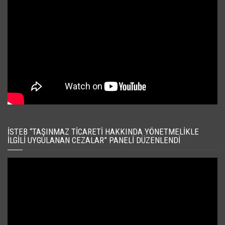
İSTEB “TAŞINMAZ TICARETI HAKKINDA YÖNETMELIKLE
İLGILI UYGULANAN CEZALAR” PANELI DÜZENLENDI