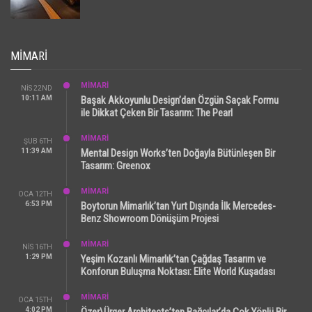
MIMARI
MİMARİ
NIS 22ND
10:11 AM
Başak Akkoyunlu Design’dan Özgün Saçak Formu
ile Dikkat Çeken Bir Tasarım: The Pearl
MİMARİ
ŞUB 6TH
11:39 AM
Mental Design Works’ten Doğayla Bütünleşen Bir
Tasarım: Greenox
MİMARİ
OCA 12TH
6:53 PM
Boytorun Mimarlık’tan Yurt Dışında İlk Mercedes-
Benz Showroom Dönüşüm Projesi
MİMARİ
NIS 16TH
1:29 PM
Yeşim Kozanlı Mimarlık’tan Çağdaş Tasarım ve
Konforun Buluşma Noktası: Elite World Kuşadası
MİMARİ
OCA 15TH
4:02 PM
Özer\Ürger Architects’ten Bağcılar’da Çok Yönlü Bir