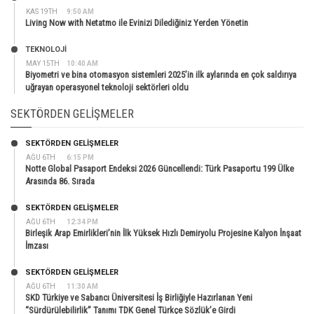
KAS 19TH
9:50 AM
Living Now with Netatmo ile Evinizi Dilediğiniz Yerden Yönetin
TEKNOLOJİ
MAY 15TH
10:40 AM
Biyometri ve bina otomasyon sistemleri 2025’in ilk aylarında en çok saldırıya
uğrayan operasyonel teknoloji sektörleri oldu
SEKTÖRDEN GELIŞMELER
SEKTÖRDEN GELIŞMELER
AĞU 6TH
6:15 PM
Notte Global Pasaport Endeksi 2026 Güncellendi: Türk Pasaportu 199 Ülke
Arasında 86. Sırada
SEKTÖRDEN GELIŞMELER
AĞU 6TH
12:34 PM
Birleşik Arap Emirlikleri’nin İlk Yüksek Hızlı Demiryolu Projesine Kalyon İnşaat
İmzası
SEKTÖRDEN GELIŞMELER
AĞU 6TH
11:30 AM
SKD Türkiye ve Sabancı Üniversitesi İş Birliğiyle Hazırlanan Yeni
“Sürdürülebilirlik” Tanımı TDK Genel Türkçe Sözlük’e Girdi