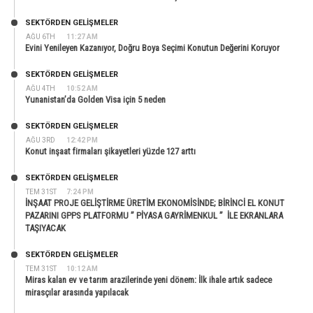
SEKTÖRDEN GELIŞMELER
AĞU 6TH
11:27 AM
Evini Yenileyen Kazanıyor, Doğru Boya Seçimi Konutun Değerini Koruyor
SEKTÖRDEN GELIŞMELER
AĞU 4TH
10:52 AM
Yunanistan’da Golden Visa için 5 neden
SEKTÖRDEN GELIŞMELER
AĞU 3RD
12:42 PM
Konut inşaat firmaları şikayetleri yüzde 127 arttı
SEKTÖRDEN GELIŞMELER
TEM 31ST
7:24 PM
İNŞAAT PROJE GELİŞTİRME ÜRETİM EKONOMİSİNDE; BİRİNCİ EL KONUT
PAZARINI GPPS PLATFORMU ” PİYASA GAYRİMENKUL ” İLE EKRANLARA
TAŞIYACAK
SEKTÖRDEN GELIŞMELER
TEM 31ST
10:12 AM
Miras kalan ev ve tarım arazilerinde yeni dönem: İlk ihale artık sadece
mirasçılar arasında yapılacak