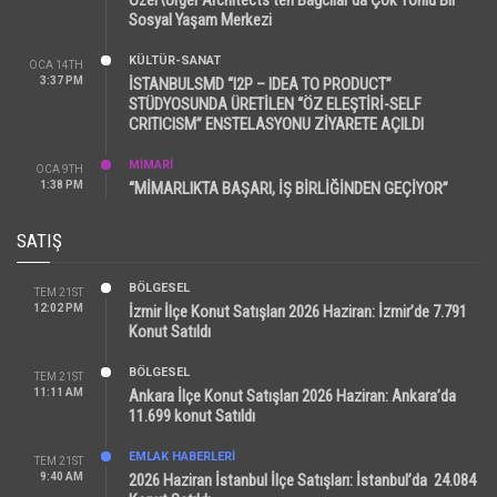
Sosyal Yaşam Merkezi
KÜLTÜR-SANAT
OCA 14TH
3:37 PM
İSTANBULSMD “I2P – IDEA TO PRODUCT”
STÜDYOSUNDA ÜRETİLEN “ÖZ ELEŞTİRİ-SELF
CRITICISM” ENSTELASYONU ZİYARETE AÇILDI
MİMARİ
OCA 9TH
1:38 PM
“MİMARLIKTA BAŞARI, İŞ BİRLİĞİNDEN GEÇİYOR”
SATIŞ
BÖLGESEL
TEM 21ST
12:02 PM
İzmir İlçe Konut Satışları 2026 Haziran: İzmir’de 7.791
Konut Satıldı
BÖLGESEL
TEM 21ST
11:11 AM
Ankara İlçe Konut Satışları 2026 Haziran: Ankara’da
11.699 konut Satıldı
EMLAK HABERLERI
TEM 21ST
9:40 AM
2026 Haziran İstanbul İlçe Satışları: İstanbul’da 24.084