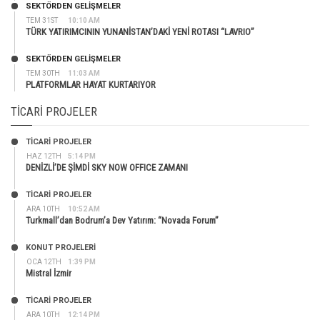
SEKTÖRDEN GELIŞMELER
TEM 31ST
10:10 AM
TÜRK YATIRIMCININ YUNANİSTAN’DAKİ YENİ ROTASI “LAVRIO”
SEKTÖRDEN GELIŞMELER
TEM 30TH
11:03 AM
PLATFORMLAR HAYAT KURTARIYOR
TICARI PROJELER
TİCARİ PROJELER
HAZ 12TH
5:14 PM
DENİZLİ’DE ŞİMDİ SKY NOW OFFICE ZAMANI
TİCARİ PROJELER
ARA 10TH
10:52 AM
Turkmall’dan Bodrum’a Dev Yatırım: “Novada Forum”
KONUT PROJELERI
OCA 12TH
1:39 PM
Mistral İzmir
TİCARİ PROJELER
ARA 10TH
12:14 PM