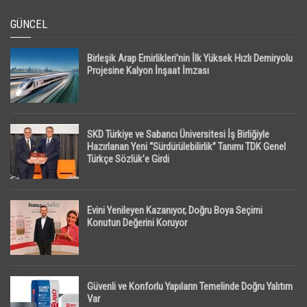
GÜNCEL
Birleşik Arap Emirlikleri’nin İlk Yüksek Hızlı Demiryolu
Projesine Kalyon İnşaat İmzası
SKD Türkiye ve Sabancı Üniversitesi İş Birliğiyle
Hazırlanan Yeni “Sürdürülebilirlik” Tanımı TDK Genel
Türkçe Sözlük’e Girdi
Evini Yenileyen Kazanıyor, Doğru Boya Seçimi
Konutun Değerini Koruyor
Güvenli ve Konforlu Yapıların Temelinde Doğru Yalıtım
Var