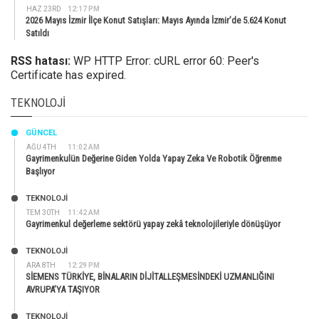
HAZ 23RD
12:17 PM
2026 Mayıs İzmir İlçe Konut Satışları: Mayıs Ayında İzmir’de 5.624 Konut
Satıldı
RSS hatası:
WP HTTP Error: cURL error 60: Peer's
Certificate has expired.
TEKNOLOJI
GÜNCEL
AĞU 4TH
11:02 AM
Gayrimenkulün Değerine Giden Yolda Yapay Zeka Ve Robotik Öğrenme
Başlıyor
TEKNOLOJİ
TEM 30TH
11:42 AM
Gayrimenkul değerleme sektörü yapay zekâ teknolojileriyle dönüşüyor
TEKNOLOJİ
ARA 8TH
12:29 PM
SİEMENS TÜRKİYE, BİNALARIN DİJİTALLEŞMESİNDEKİ UZMANLIĞINI
AVRUPA’YA TAŞIYOR
TEKNOLOJİ