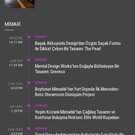
MIMARI
MİMARİ
NIS 22ND
10:11 AM
Başak Akkoyunlu Design’dan Özgün Saçak Formu
ile Dikkat Çeken Bir Tasarım: The Pearl
MİMARİ
ŞUB 6TH
11:39 AM
Mental Design Works’ten Doğayla Bütünleşen Bir
Tasarım: Greenox
MİMARİ
OCA 12TH
6:53 PM
Boytorun Mimarlık’tan Yurt Dışında İlk Mercedes-
Benz Showroom Dönüşüm Projesi
MİMARİ
NIS 16TH
1:29 PM
Yeşim Kozanlı Mimarlık’tan Çağdaş Tasarım ve
Konforun Buluşma Noktası: Elite World Kuşadası
MİMARİ
OCA 15TH
4:02 PM
Özer\Ürger Architects’ten Bağcılar’da Çok Yönlü Bir