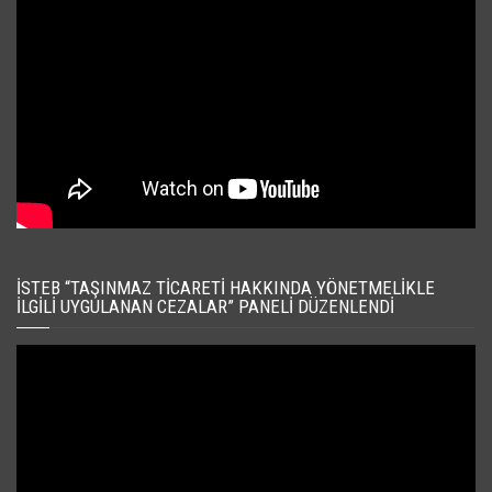
İSTEB “TAŞINMAZ TICARETI HAKKINDA YÖNETMELIKLE
İLGILI UYGULANAN CEZALAR” PANELI DÜZENLENDI