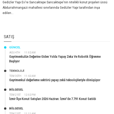
Gedizler Yapı Ev're Sancaktepe Sancaktepe'nin nitelikli konut projeleri üssü
Abdurrahmangazi mahallesi sınırlarında Gedizler Yapı tarafından inşa
edilen...
SATIŞ
GÜNCEL
AĞU 4TH
11:02 AM
Gayrimenkulün Değerine Giden Yolda Yapay Zeka Ve Robotik Öğrenme
Başlıyor
TEKNOLOJİ
TEM 30TH
11:42 AM
Gayrimenkul değerleme sektörü yapay zekâ teknolojileriyle dönüşüyor
BÖLGESEL
TEM 21ST
12:02 PM
İzmir İlçe Konut Satışları 2026 Haziran: İzmir’de 7.791 Konut Satıldı
BÖLGESEL
TEM 21ST
11:11 AM