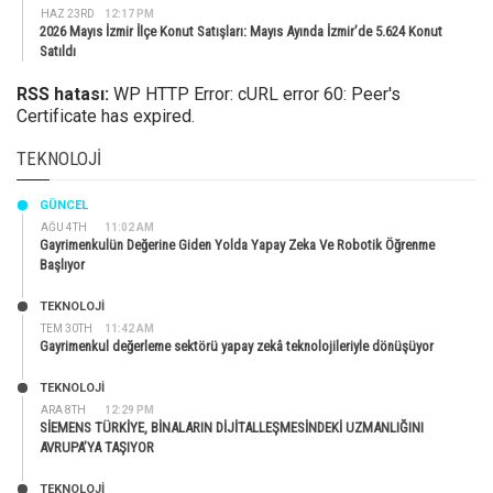
HAZ 23RD
12:17 PM
2026 Mayıs İzmir İlçe Konut Satışları: Mayıs Ayında İzmir’de 5.624 Konut
Satıldı
RSS hatası:
WP HTTP Error: cURL error 60: Peer's
Certificate has expired.
TEKNOLOJI
GÜNCEL
AĞU 4TH
11:02 AM
Gayrimenkulün Değerine Giden Yolda Yapay Zeka Ve Robotik Öğrenme
Başlıyor
TEKNOLOJİ
TEM 30TH
11:42 AM
Gayrimenkul değerleme sektörü yapay zekâ teknolojileriyle dönüşüyor
TEKNOLOJİ
ARA 8TH
12:29 PM
SİEMENS TÜRKİYE, BİNALARIN DİJİTALLEŞMESİNDEKİ UZMANLIĞINI
AVRUPA’YA TAŞIYOR
TEKNOLOJİ