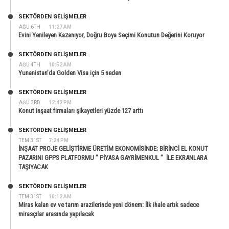
SEKTÖRDEN GELIŞMELER
AĞU 6TH
11:27 AM
Evini Yenileyen Kazanıyor, Doğru Boya Seçimi Konutun Değerini Koruyor
SEKTÖRDEN GELIŞMELER
AĞU 4TH
10:52 AM
Yunanistan’da Golden Visa için 5 neden
SEKTÖRDEN GELIŞMELER
AĞU 3RD
12:42 PM
Konut inşaat firmaları şikayetleri yüzde 127 arttı
SEKTÖRDEN GELIŞMELER
TEM 31ST
7:24 PM
İNŞAAT PROJE GELİŞTİRME ÜRETİM EKONOMİSİNDE; BİRİNCİ EL KONUT
PAZARINI GPPS PLATFORMU ” PİYASA GAYRİMENKUL ” İLE EKRANLARA
TAŞIYACAK
SEKTÖRDEN GELIŞMELER
TEM 31ST
10:12 AM
Miras kalan ev ve tarım arazilerinde yeni dönem: İlk ihale artık sadece
mirasçılar arasında yapılacak