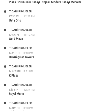
Plaza Görünümlü Sanayi Projesi: Modern Sanayi Merkezi
TİCARİ PROJELER
KAS 29TH
12:23 PM
Usta Ofis
TİCARİ PROJELER
KAS 6TH
10:12 AM
Gold Plaza
TİCARİ PROJELER
MAY 31ST
3:10 PM
Hukukçular Towers
TİCARİ PROJELER
MAY 25TH
5:51 PM
K Plaza
TİCARİ PROJELER
NIS 8TH
12:34 PM
Royal Marin
TİCARİ PROJELER
MAR 16TH
3:30 PM