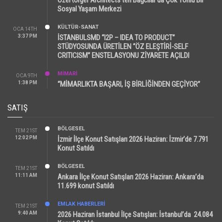
Sosyal Yaşam Merkezi
KÜLTÜR-SANAT
OCA 14TH
3:37 PM
İSTANBULSMD “I2P – IDEA TO PRODUCT”
STÜDYOSUNDA ÜRETİLEN “ÖZ ELEŞTİRİ-SELF
CRITICISM” ENSTELASYONU ZİYARETE AÇILDI
MİMARİ
OCA 9TH
1:38 PM
“MİMARLIKTA BAŞARI, İŞ BİRLİĞİNDEN GEÇİYOR”
SATIŞ
BÖLGESEL
TEM 21ST
12:02 PM
İzmir İlçe Konut Satışları 2026 Haziran: İzmir’de 7.791
Konut Satıldı
BÖLGESEL
TEM 21ST
11:11 AM
Ankara İlçe Konut Satışları 2026 Haziran: Ankara’da
11.699 konut Satıldı
EMLAK HABERLERI
TEM 21ST
9:40 AM
2026 Haziran İstanbul İlçe Satışları: İstanbul’da 24.084