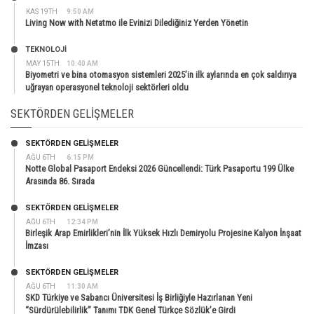
KAS 19TH
9:50 AM
Living Now with Netatmo ile Evinizi Dilediğiniz Yerden Yönetin
TEKNOLOJİ
MAY 15TH
10:40 AM
Biyometri ve bina otomasyon sistemleri 2025’in ilk aylarında en çok saldırıya
uğrayan operasyonel teknoloji sektörleri oldu
SEKTÖRDEN GELIŞMELER
SEKTÖRDEN GELIŞMELER
AĞU 6TH
6:15 PM
Notte Global Pasaport Endeksi 2026 Güncellendi: Türk Pasaportu 199 Ülke
Arasında 86. Sırada
SEKTÖRDEN GELIŞMELER
AĞU 6TH
12:34 PM
Birleşik Arap Emirlikleri’nin İlk Yüksek Hızlı Demiryolu Projesine Kalyon İnşaat
İmzası
SEKTÖRDEN GELIŞMELER
AĞU 6TH
11:30 AM
SKD Türkiye ve Sabancı Üniversitesi İş Birliğiyle Hazırlanan Yeni
“Sürdürülebilirlik” Tanımı TDK Genel Türkçe Sözlük’e Girdi