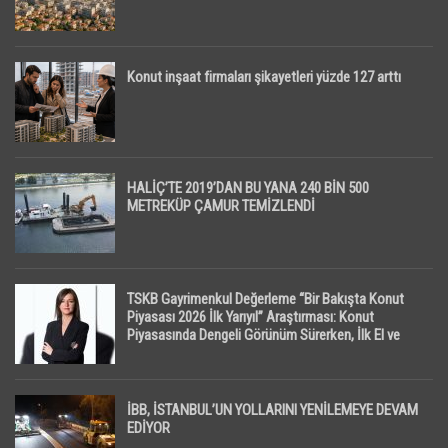
Konut inşaat firmaları şikayetleri yüzde 127 arttı
HALİÇ’TE 2019’DAN BU YANA 240 BİN 500
METREKÜP ÇAMUR TEMİZLENDİ
TSKB Gayrimenkul Değerleme “Bir Bakışta Konut
Piyasası 2026 İlk Yarıyıl” Araştırması: Konut
Piyasasında Dengeli Görünüm Sürerken, İlk El ve
İpotekli Satışlarda Sınırlı Toparlanma Dikkat Çekti
İBB, İSTANBUL’UN YOLLARINI YENİLEMEYE DEVAM
EDİYOR