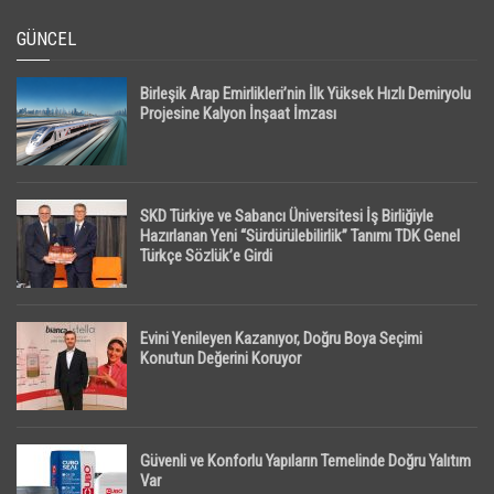
GÜNCEL
Birleşik Arap Emirlikleri’nin İlk Yüksek Hızlı Demiryolu
Projesine Kalyon İnşaat İmzası
SKD Türkiye ve Sabancı Üniversitesi İş Birliğiyle
Hazırlanan Yeni “Sürdürülebilirlik” Tanımı TDK Genel
Türkçe Sözlük’e Girdi
Evini Yenileyen Kazanıyor, Doğru Boya Seçimi
Konutun Değerini Koruyor
Güvenli ve Konforlu Yapıların Temelinde Doğru Yalıtım
Var