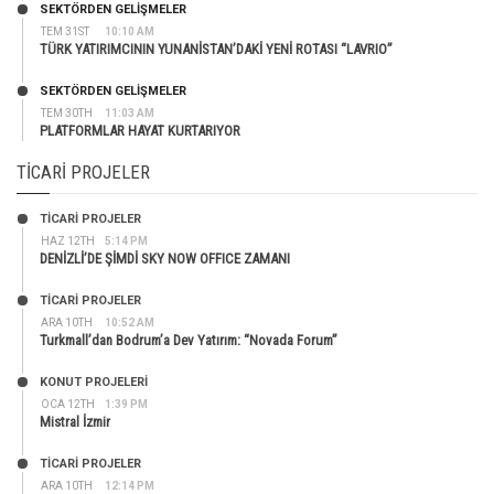
SEKTÖRDEN GELIŞMELER
TEM 31ST
10:10 AM
TÜRK YATIRIMCININ YUNANİSTAN’DAKİ YENİ ROTASI “LAVRIO”
SEKTÖRDEN GELIŞMELER
TEM 30TH
11:03 AM
PLATFORMLAR HAYAT KURTARIYOR
TICARI PROJELER
TİCARİ PROJELER
HAZ 12TH
5:14 PM
DENİZLİ’DE ŞİMDİ SKY NOW OFFICE ZAMANI
TİCARİ PROJELER
ARA 10TH
10:52 AM
Turkmall’dan Bodrum’a Dev Yatırım: “Novada Forum”
KONUT PROJELERI
OCA 12TH
1:39 PM
Mistral İzmir
TİCARİ PROJELER
ARA 10TH
12:14 PM