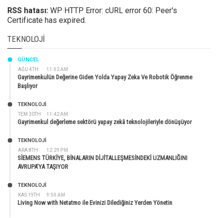
RSS hatası:
WP HTTP Error: cURL error 60: Peer's
Certificate has expired.
TEKNOLOJI
GÜNCEL
AĞU 4TH
11:02 AM
Gayrimenkulün Değerine Giden Yolda Yapay Zeka Ve Robotik Öğrenme
Başlıyor
TEKNOLOJİ
TEM 30TH
11:42 AM
Gayrimenkul değerleme sektörü yapay zekâ teknolojileriyle dönüşüyor
TEKNOLOJİ
ARA 8TH
12:29 PM
SİEMENS TÜRKİYE, BİNALARIN DİJİTALLEŞMESİNDEKİ UZMANLIĞINI
AVRUPA’YA TAŞIYOR
TEKNOLOJİ
KAS 19TH
9:50 AM
Living Now with Netatmo ile Evinizi Dilediğiniz Yerden Yönetin