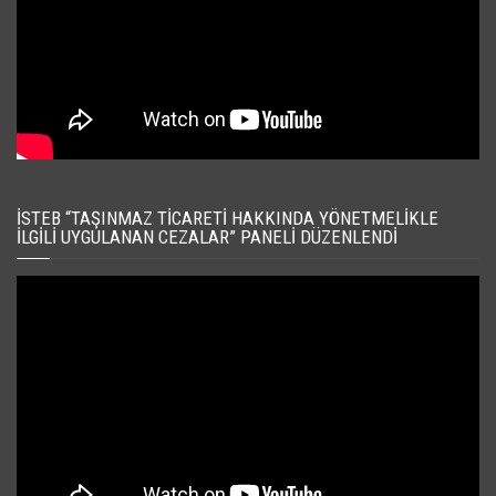
İSTEB “TAŞINMAZ TICARETI HAKKINDA YÖNETMELIKLE
İLGILI UYGULANAN CEZALAR” PANELI DÜZENLENDI