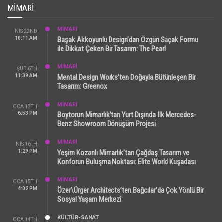
MIMARI
MİMARİ
NIS 22ND
10:11 AM
Başak Akkoyunlu Design’dan Özgün Saçak Formu
ile Dikkat Çeken Bir Tasarım: The Pearl
MİMARİ
ŞUB 6TH
11:39 AM
Mental Design Works’ten Doğayla Bütünleşen Bir
Tasarım: Greenox
MİMARİ
OCA 12TH
6:53 PM
Boytorun Mimarlık’tan Yurt Dışında İlk Mercedes-
Benz Showroom Dönüşüm Projesi
MİMARİ
NIS 16TH
1:29 PM
Yeşim Kozanlı Mimarlık’tan Çağdaş Tasarım ve
Konforun Buluşma Noktası: Elite World Kuşadası
MİMARİ
OCA 15TH
4:02 PM
Özer\Ürger Architects’ten Bağcılar’da Çok Yönlü Bir
Sosyal Yaşam Merkezi
KÜLTÜR-SANAT
OCA 14TH