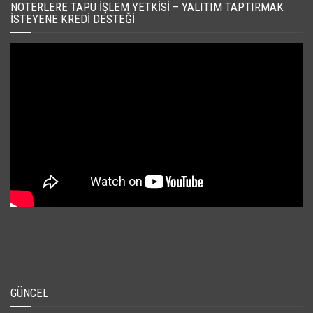
NOTERLERE TAPU İŞLEM YETKISI – YALITIM TAPTIRMAK
İSTEYENE KREDI DESTEĞI
GÜNCEL