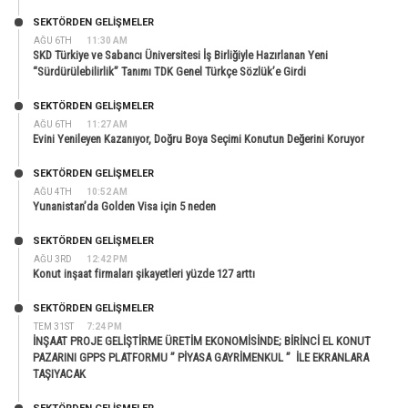
SEKTÖRDEN GELIŞMELER
AĞU 6TH
11:30 AM
SKD Türkiye ve Sabancı Üniversitesi İş Birliğiyle Hazırlanan Yeni
“Sürdürülebilirlik” Tanımı TDK Genel Türkçe Sözlük’e Girdi
SEKTÖRDEN GELIŞMELER
AĞU 6TH
11:27 AM
Evini Yenileyen Kazanıyor, Doğru Boya Seçimi Konutun Değerini Koruyor
SEKTÖRDEN GELIŞMELER
AĞU 4TH
10:52 AM
Yunanistan’da Golden Visa için 5 neden
SEKTÖRDEN GELIŞMELER
AĞU 3RD
12:42 PM
Konut inşaat firmaları şikayetleri yüzde 127 arttı
SEKTÖRDEN GELIŞMELER
TEM 31ST
7:24 PM
İNŞAAT PROJE GELİŞTİRME ÜRETİM EKONOMİSİNDE; BİRİNCİ EL KONUT
PAZARINI GPPS PLATFORMU ” PİYASA GAYRİMENKUL ” İLE EKRANLARA
TAŞIYACAK