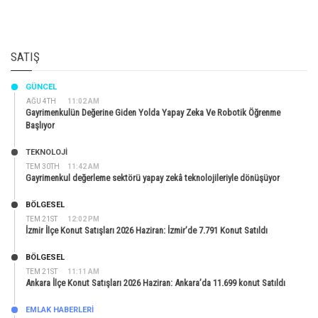
SATIŞ
GÜNCEL
AĞU 4TH
11:02 AM
Gayrimenkulün Değerine Giden Yolda Yapay Zeka Ve Robotik Öğrenme
Başlıyor
TEKNOLOJİ
TEM 30TH
11:42 AM
Gayrimenkul değerleme sektörü yapay zekâ teknolojileriyle dönüşüyor
BÖLGESEL
TEM 21ST
12:02 PM
İzmir İlçe Konut Satışları 2026 Haziran: İzmir’de 7.791 Konut Satıldı
BÖLGESEL
TEM 21ST
11:11 AM
Ankara İlçe Konut Satışları 2026 Haziran: Ankara’da 11.699 konut Satıldı
EMLAK HABERLERI