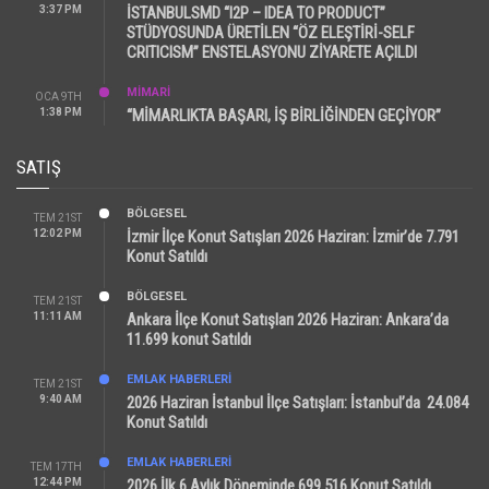
3:37 PM
İSTANBULSMD “I2P – IDEA TO PRODUCT”
STÜDYOSUNDA ÜRETİLEN “ÖZ ELEŞTİRİ-SELF
CRITICISM” ENSTELASYONU ZİYARETE AÇILDI
MİMARİ
OCA 9TH
1:38 PM
“MİMARLIKTA BAŞARI, İŞ BİRLİĞİNDEN GEÇİYOR”
SATIŞ
BÖLGESEL
TEM 21ST
12:02 PM
İzmir İlçe Konut Satışları 2026 Haziran: İzmir’de 7.791
Konut Satıldı
BÖLGESEL
TEM 21ST
11:11 AM
Ankara İlçe Konut Satışları 2026 Haziran: Ankara’da
11.699 konut Satıldı
EMLAK HABERLERI
TEM 21ST
9:40 AM
2026 Haziran İstanbul İlçe Satışları: İstanbul’da 24.084
Konut Satıldı
EMLAK HABERLERI
TEM 17TH
12:44 PM
2026 İlk 6 Aylık Döneminde 699.516 Konut Satıldı