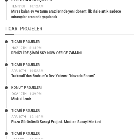
SEKTÖRDEN GELIŞMELER
TEM 31ST
10:12 AM
Miras kalan ev ve tarım arazilerinde yeni dönem: İlk ihale artık sadece
mirasçılar arasında yapılacak
TICARI PROJELER
TİCARİ PROJELER
HAZ 12TH
5:14 PM
DENİZLİ’DE ŞİMDİ SKY NOW OFFICE ZAMANI
TİCARİ PROJELER
ARA 10TH
10:52 AM
Turkmall’dan Bodrum’a Dev Yatırım: “Novada Forum”
KONUT PROJELERI
OCA 12TH
1:39 PM
Mistral İzmir
TİCARİ PROJELER
ARA 10TH
12:14 PM
Plaza Görünümlü Sanayi Projesi: Modern Sanayi Merkezi
TİCARİ PROJELER