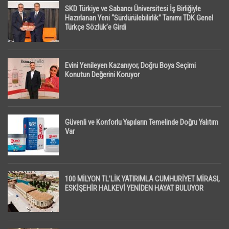
SKD Türkiye ve Sabancı Üniversitesi İş Birliğiyle
Hazırlanan Yeni “Sürdürülebilirlik” Tanımı TDK Genel
Türkçe Sözlük’e Girdi
Evini Yenileyen Kazanıyor, Doğru Boya Seçimi
Konutun Değerini Koruyor
Güvenli ve Konforlu Yapıların Temelinde Doğru Yalıtım
Var
100 MİLYON TL’LİK YATIRIMLA CUMHURİYET MİRASI,
ESKİŞEHİR HALKEVİ YENİDEN HAYAT BULUYOR