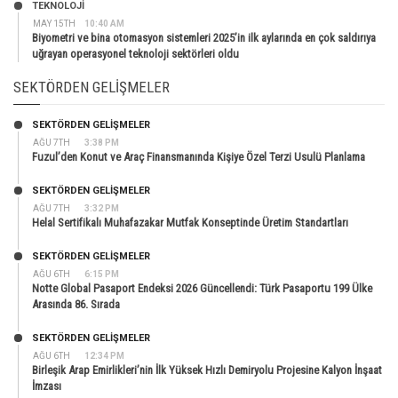
TEKNOLOJİ
MAY 15TH
10:40 AM
Biyometri ve bina otomasyon sistemleri 2025’in ilk aylarında en çok saldırıya
uğrayan operasyonel teknoloji sektörleri oldu
SEKTÖRDEN GELIŞMELER
SEKTÖRDEN GELIŞMELER
AĞU 7TH
3:38 PM
Fuzul’den Konut ve Araç Finansmanında Kişiye Özel Terzi Usulü Planlama
SEKTÖRDEN GELIŞMELER
AĞU 7TH
3:32 PM
Helal Sertifikalı Muhafazakar Mutfak Konseptinde Üretim Standartları
SEKTÖRDEN GELIŞMELER
AĞU 6TH
6:15 PM
Notte Global Pasaport Endeksi 2026 Güncellendi: Türk Pasaportu 199 Ülke
Arasında 86. Sırada
SEKTÖRDEN GELIŞMELER
AĞU 6TH
12:34 PM
Birleşik Arap Emirlikleri’nin İlk Yüksek Hızlı Demiryolu Projesine Kalyon İnşaat
İmzası