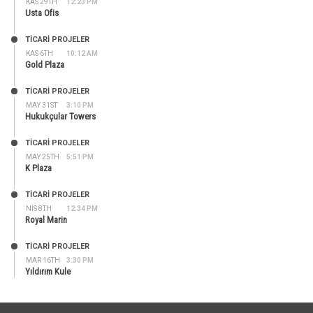
KAS 29TH
12:23 PM
Usta Ofis
TİCARİ PROJELER
KAS 6TH
10:12 AM
Gold Plaza
TİCARİ PROJELER
MAY 31ST
3:10 PM
Hukukçular Towers
TİCARİ PROJELER
MAY 25TH
5:51 PM
K Plaza
TİCARİ PROJELER
NIS 8TH
12:34 PM
Royal Marin
TİCARİ PROJELER
MAR 16TH
3:30 PM
Yıldırım Kule