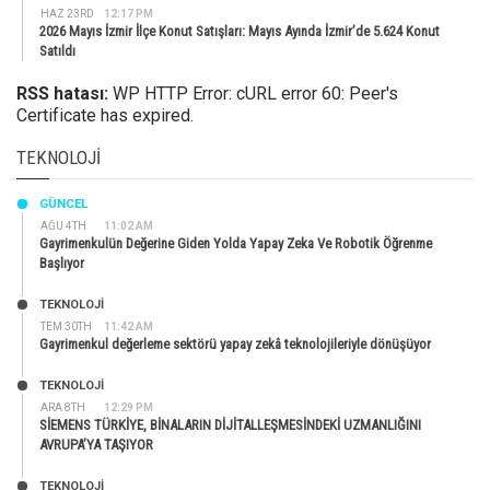
HAZ 23RD
12:17 PM
2026 Mayıs İzmir İlçe Konut Satışları: Mayıs Ayında İzmir’de 5.624 Konut
Satıldı
RSS hatası:
WP HTTP Error: cURL error 60: Peer's
Certificate has expired.
TEKNOLOJI
GÜNCEL
AĞU 4TH
11:02 AM
Gayrimenkulün Değerine Giden Yolda Yapay Zeka Ve Robotik Öğrenme
Başlıyor
TEKNOLOJİ
TEM 30TH
11:42 AM
Gayrimenkul değerleme sektörü yapay zekâ teknolojileriyle dönüşüyor
TEKNOLOJİ
ARA 8TH
12:29 PM
SİEMENS TÜRKİYE, BİNALARIN DİJİTALLEŞMESİNDEKİ UZMANLIĞINI
AVRUPA’YA TAŞIYOR
TEKNOLOJİ