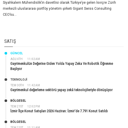
Siyahkalem Mühendislik’in davetlisi olarak Türkiye’ye gelen İsviçre Zürih
merkezli uluslararası portföy yönetim şirketi Gigant Swiss Consulting
CEO’su...
SATIŞ
GÜNCEL
AĞU 4TH
11:02 AM
Gayrimenkulün Değerine Giden Yolda Yapay Zeka Ve Robotik Öğrenme
Başlıyor
TEKNOLOJİ
TEM 30TH
11:42 AM
Gayrimenkul değerleme sektörü yapay zekâ teknolojileriyle dönüşüyor
BÖLGESEL
TEM 21ST
12:02 PM
İzmir İlçe Konut Satışları 2026 Haziran: İzmir’de 7.791 Konut Satıldı
BÖLGESEL
TEM 21ST
11:11 AM