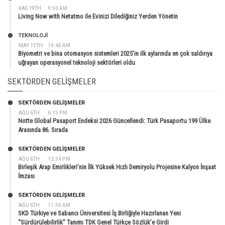
KAS 19TH
9:50 AM
Living Now with Netatmo ile Evinizi Dilediğiniz Yerden Yönetin
TEKNOLOJİ
MAY 15TH
10:40 AM
Biyometri ve bina otomasyon sistemleri 2025’in ilk aylarında en çok saldırıya
uğrayan operasyonel teknoloji sektörleri oldu
SEKTÖRDEN GELIŞMELER
SEKTÖRDEN GELIŞMELER
AĞU 6TH
6:15 PM
Notte Global Pasaport Endeksi 2026 Güncellendi: Türk Pasaportu 199 Ülke
Arasında 86. Sırada
SEKTÖRDEN GELIŞMELER
AĞU 6TH
12:34 PM
Birleşik Arap Emirlikleri’nin İlk Yüksek Hızlı Demiryolu Projesine Kalyon İnşaat
İmzası
SEKTÖRDEN GELIŞMELER
AĞU 6TH
11:30 AM
SKD Türkiye ve Sabancı Üniversitesi İş Birliğiyle Hazırlanan Yeni
“Sürdürülebilirlik” Tanımı TDK Genel Türkçe Sözlük’e Girdi