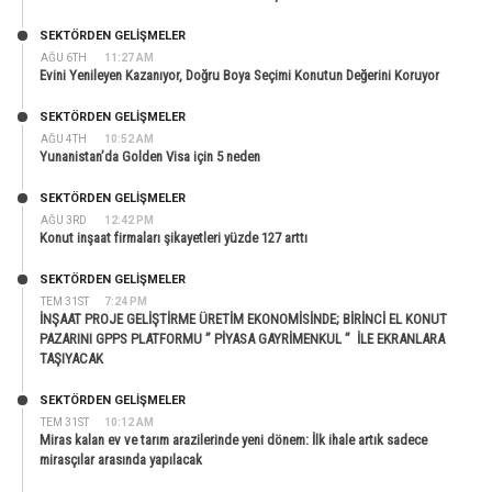
SEKTÖRDEN GELIŞMELER
AĞU 6TH
11:27 AM
Evini Yenileyen Kazanıyor, Doğru Boya Seçimi Konutun Değerini Koruyor
SEKTÖRDEN GELIŞMELER
AĞU 4TH
10:52 AM
Yunanistan’da Golden Visa için 5 neden
SEKTÖRDEN GELIŞMELER
AĞU 3RD
12:42 PM
Konut inşaat firmaları şikayetleri yüzde 127 arttı
SEKTÖRDEN GELIŞMELER
TEM 31ST
7:24 PM
İNŞAAT PROJE GELİŞTİRME ÜRETİM EKONOMİSİNDE; BİRİNCİ EL KONUT
PAZARINI GPPS PLATFORMU ” PİYASA GAYRİMENKUL ” İLE EKRANLARA
TAŞIYACAK
SEKTÖRDEN GELIŞMELER
TEM 31ST
10:12 AM
Miras kalan ev ve tarım arazilerinde yeni dönem: İlk ihale artık sadece
mirasçılar arasında yapılacak