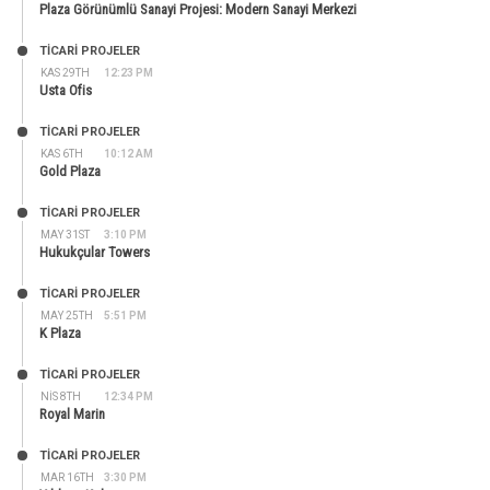
Plaza Görünümlü Sanayi Projesi: Modern Sanayi Merkezi
TİCARİ PROJELER
KAS 29TH
12:23 PM
Usta Ofis
TİCARİ PROJELER
KAS 6TH
10:12 AM
Gold Plaza
TİCARİ PROJELER
MAY 31ST
3:10 PM
Hukukçular Towers
TİCARİ PROJELER
MAY 25TH
5:51 PM
K Plaza
TİCARİ PROJELER
NIS 8TH
12:34 PM
Royal Marin
TİCARİ PROJELER
MAR 16TH
3:30 PM