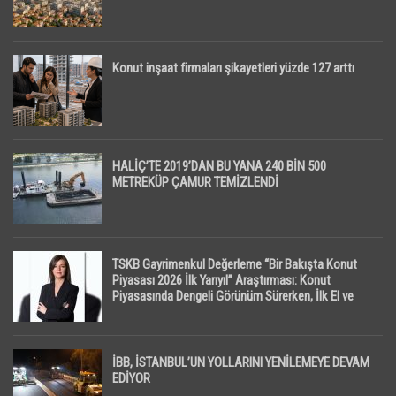
Konut inşaat firmaları şikayetleri yüzde 127 arttı
HALİÇ’TE 2019’DAN BU YANA 240 BİN 500
METREKÜP ÇAMUR TEMİZLENDİ
TSKB Gayrimenkul Değerleme “Bir Bakışta Konut
Piyasası 2026 İlk Yarıyıl” Araştırması: Konut
Piyasasında Dengeli Görünüm Sürerken, İlk El ve
İpotekli Satışlarda Sınırlı Toparlanma Dikkat Çekti
İBB, İSTANBUL’UN YOLLARINI YENİLEMEYE DEVAM
EDİYOR