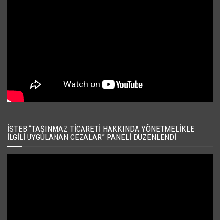
İSTEB “TAŞINMAZ TICARETI HAKKINDA YÖNETMELIKLE
İLGILI UYGULANAN CEZALAR” PANELI DÜZENLENDI