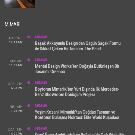
MIMARI
MİMARİ
NIS 22ND
10:11 AM
Başak Akkoyunlu Design’dan Özgün Saçak Formu
ile Dikkat Çeken Bir Tasarım: The Pearl
MİMARİ
ŞUB 6TH
11:39 AM
Mental Design Works’ten Doğayla Bütünleşen Bir
Tasarım: Greenox
MİMARİ
OCA 12TH
6:53 PM
Boytorun Mimarlık’tan Yurt Dışında İlk Mercedes-
Benz Showroom Dönüşüm Projesi
MİMARİ
NIS 16TH
1:29 PM
Yeşim Kozanlı Mimarlık’tan Çağdaş Tasarım ve
Konforun Buluşma Noktası: Elite World Kuşadası
MİMARİ
OCA 15TH
4:02 PM
Özer\Ürger Architects’ten Bağcılar’da Çok Yönlü Bir