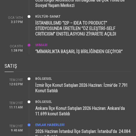
Sosyal Yaşam Merkezi
KÜLTÜR-SANAT
OCA 14TH
3:37 PM
İSTANBULSMD “I2P – IDEA TO PRODUCT”
STÜDYOSUNDA ÜRETİLEN “ÖZ ELEŞTİRİ-SELF
CRITICISM” ENSTELASYONU ZİYARETE AÇILDI
MİMARİ
OCA 9TH
1:38 PM
“MİMARLIKTA BAŞARI, İŞ BİRLİĞİNDEN GEÇİYOR”
SATIŞ
BÖLGESEL
TEM 21ST
12:02 PM
İzmir İlçe Konut Satışları 2026 Haziran: İzmir’de 7.791
Konut Satıldı
BÖLGESEL
TEM 21ST
11:11 AM
Ankara İlçe Konut Satışları 2026 Haziran: Ankara’da
11.699 konut Satıldı
EMLAK HABERLERI
TEM 21ST
9:40 AM
2026 Haziran İstanbul İlçe Satışları: İstanbul’da 24.084