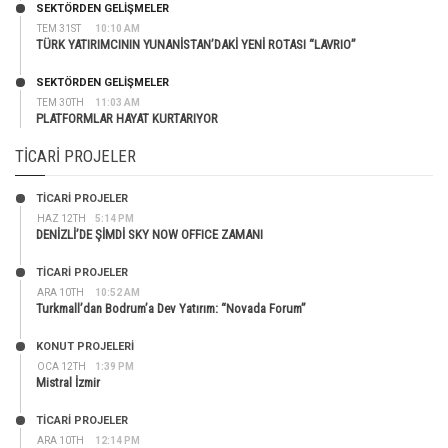
SEKTÖRDEN GELIŞMELER
TEM 31ST
10:10 AM
TÜRK YATIRIMCININ YUNANİSTAN’DAKİ YENİ ROTASI “LAVRIO”
SEKTÖRDEN GELIŞMELER
TEM 30TH
11:03 AM
PLATFORMLAR HAYAT KURTARIYOR
TICARI PROJELER
TİCARİ PROJELER
HAZ 12TH
5:14 PM
DENİZLİ’DE ŞİMDİ SKY NOW OFFICE ZAMANI
TİCARİ PROJELER
ARA 10TH
10:52 AM
Turkmall’dan Bodrum’a Dev Yatırım: “Novada Forum”
KONUT PROJELERI
OCA 12TH
1:39 PM
Mistral İzmir
TİCARİ PROJELER
ARA 10TH
12:14 PM