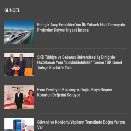
GÜNCEL
Birleşik Arap Emirlikleri’nin İlk Yüksek Hızlı Demiryolu
Projesine Kalyon İnşaat İmzası
SKD Türkiye ve Sabancı Üniversitesi İş Birliğiyle
Hazırlanan Yeni “Sürdürülebilirlik” Tanımı TDK Genel
Türkçe Sözlük’e Girdi
Evini Yenileyen Kazanıyor, Doğru Boya Seçimi
Konutun Değerini Koruyor
Güvenli ve Konforlu Yapıların Temelinde Doğru Yalıtım
Var