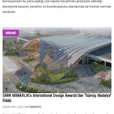
Kuruluşundan bu yana yaptığı çok sayıda havalimanı projesiyle edindiği
deneyimle tasarım yönetimi ve koordinasyonu alanlarında da hizmet vermeyi
sürdüren...
MİMARİ
GMW MIMARLIK’a International Design Awards’dan “Gümüş Madalya”
Ödülü
ŞUBAT 6TH, 2020 |
0 COMMENTS