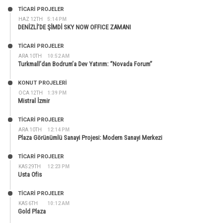
TİCARİ PROJELER
HAZ 12TH
5:14 PM
DENİZLİ’DE ŞİMDİ SKY NOW OFFICE ZAMANI
TİCARİ PROJELER
ARA 10TH
10:52 AM
Turkmall’dan Bodrum’a Dev Yatırım: “Novada Forum”
KONUT PROJELERI
OCA 12TH
1:39 PM
Mistral İzmir
TİCARİ PROJELER
ARA 10TH
12:14 PM
Plaza Görünümlü Sanayi Projesi: Modern Sanayi Merkezi
TİCARİ PROJELER
KAS 29TH
12:23 PM
Usta Ofis
TİCARİ PROJELER
KAS 6TH
10:12 AM
Gold Plaza