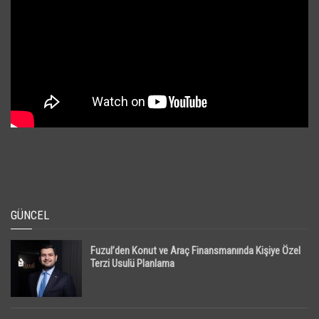
GÜNCEL
Fuzul’den Konut ve Araç Finansmanında Kişiye Özel
Terzi Usulü Planlama