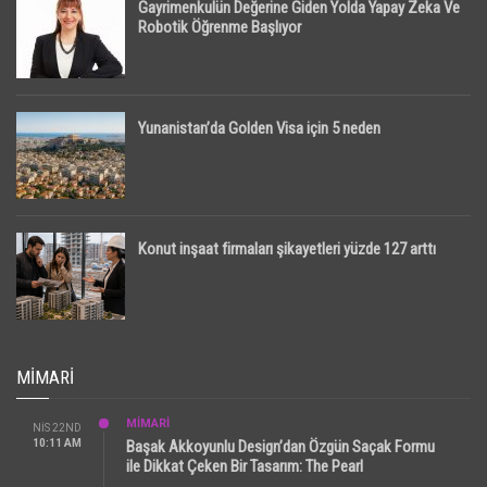
Gayrimenkulün Değerine Giden Yolda Yapay Zeka Ve
Robotik Öğrenme Başlıyor
Yunanistan’da Golden Visa için 5 neden
Konut inşaat firmaları şikayetleri yüzde 127 arttı
MIMARI
MİMARİ
NIS 22ND
10:11 AM
Başak Akkoyunlu Design’dan Özgün Saçak Formu
ile Dikkat Çeken Bir Tasarım: The Pearl