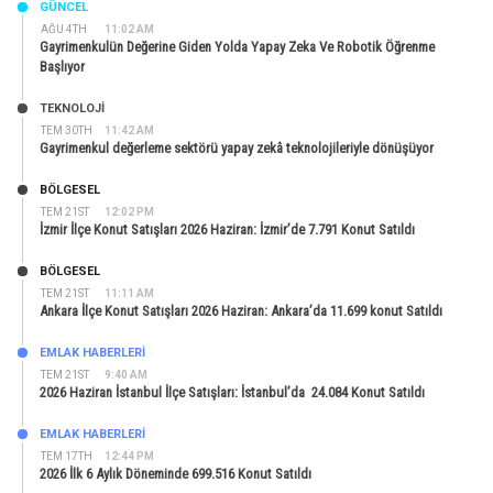
GÜNCEL
AĞU 4TH
11:02 AM
Gayrimenkulün Değerine Giden Yolda Yapay Zeka Ve Robotik Öğrenme
Başlıyor
TEKNOLOJİ
TEM 30TH
11:42 AM
Gayrimenkul değerleme sektörü yapay zekâ teknolojileriyle dönüşüyor
BÖLGESEL
TEM 21ST
12:02 PM
İzmir İlçe Konut Satışları 2026 Haziran: İzmir’de 7.791 Konut Satıldı
BÖLGESEL
TEM 21ST
11:11 AM
Ankara İlçe Konut Satışları 2026 Haziran: Ankara’da 11.699 konut Satıldı
EMLAK HABERLERI
TEM 21ST
9:40 AM
2026 Haziran İstanbul İlçe Satışları: İstanbul’da 24.084 Konut Satıldı
EMLAK HABERLERI
TEM 17TH
12:44 PM
2026 İlk 6 Aylık Döneminde 699.516 Konut Satıldı