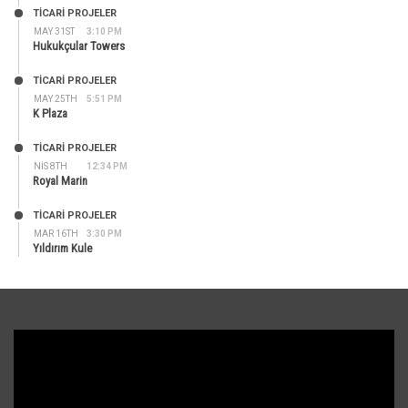
TİCARİ PROJELER
MAY 31ST
3:10 PM
Hukukçular Towers
TİCARİ PROJELER
MAY 25TH
5:51 PM
K Plaza
TİCARİ PROJELER
NIS 8TH
12:34 PM
Royal Marin
TİCARİ PROJELER
MAR 16TH
3:30 PM
Yıldırım Kule