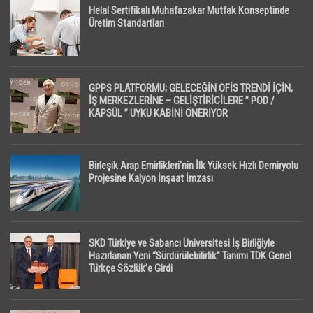
Helal Sertifikalı Muhafazakar Mutfak Konseptinde
Üretim Standartları
GPPS PLATFORMU; GELECEĞİN OFİS TRENDİ İÇİN,
İŞ MERKEZLERİNE – GELİŞTİRİCİLERE ” POD /
KAPSÜL ” UYKU KABİNİ ÖNERİYOR
Birleşik Arap Emirlikleri’nin İlk Yüksek Hızlı Demiryolu
Projesine Kalyon İnşaat İmzası
SKD Türkiye ve Sabancı Üniversitesi İş Birliğiyle
Hazırlanan Yeni “Sürdürülebilirlik” Tanımı TDK Genel
Türkçe Sözlük’e Girdi