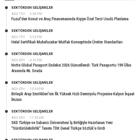
SEKTÖRDEN GELIŞMELER
AĞU 7TH
3:38 PM
Fuzul’den Konut ve Araç Finansmanında Kişiye Özel Terzi Usulü Planlama
SEKTÖRDEN GELIŞMELER
AĞU 7TH
3:32 PM
Helal Sertifikalı Muhafazakar Mutfak Konseptinde Üretim Standartları
SEKTÖRDEN GELIŞMELER
AĞU 6TH
6:15 PM
Notte Global Pasaport Endeksi 2026 Güncellendi: Türk Pasaportu 199 Ülke
Arasında 86. Sırada
SEKTÖRDEN GELIŞMELER
AĞU 6TH
12:34 PM
Birleşik Arap Emirlikleri’nin İlk Yüksek Hızlı Demiryolu Projesine Kalyon İnşaat
İmzası
SEKTÖRDEN GELIŞMELER
AĞU 6TH
11:30 AM
SKD Türkiye ve Sabancı Üniversitesi İş Birliğiyle Hazırlanan Yeni
“Sürdürülebilirlik” Tanımı TDK Genel Türkçe Sözlük’e Girdi