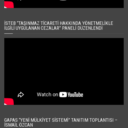
İSTEB “TAŞINMAZ TICARETI HAKKINDA YÖNETMELIKLE
İLGILI UYGULANAN CEZALAR” PANELI DÜZENLENDI
GAPAS “YENI MÜLKIYET SISTEMI” TANITIM TOPLANTISI –
İSMAIL ÖZCAN