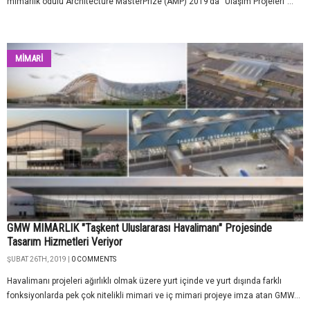
mimarlık ödülü Architecture MasterPrize (AMP) 2019’da “Ulaşım Projeleri”...
MİMARİ
GMW MIMARLIK "Taşkent Uluslararası Havalimanı" Projesinde
Tasarım Hizmetleri Veriyor
ŞUBAT 26TH, 2019 |
0 COMMENTS
Havalimanı projeleri ağırlıklı olmak üzere yurt içinde ve yurt dışında farklı
fonksiyonlarda pek çok nitelikli mimari ve iç mimari projeye imza atan GMW...