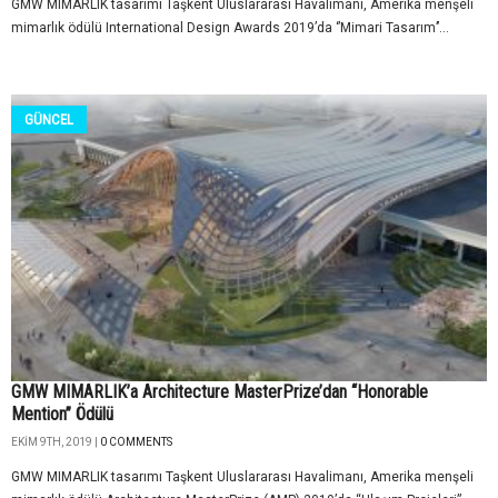
GMW MIMARLIK tasarımı Taşkent Uluslararası Havalimanı, Amerika menşeli
mimarlık ödülü International Design Awards 2019’da ‘’Mimari Tasarım’’...
GÜNCEL
GMW MIMARLIK’a Architecture MasterPrize’dan “Honorable
Mention” Ödülü
EKIM 9TH, 2019 |
0 COMMENTS
GMW MIMARLIK tasarımı Taşkent Uluslararası Havalimanı, Amerika menşeli