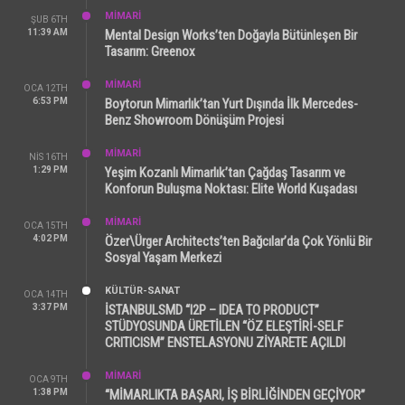
MİMARİ
ŞUB 6TH
11:39 AM
Mental Design Works’ten Doğayla Bütünleşen Bir
Tasarım: Greenox
MİMARİ
OCA 12TH
6:53 PM
Boytorun Mimarlık’tan Yurt Dışında İlk Mercedes-
Benz Showroom Dönüşüm Projesi
MİMARİ
NIS 16TH
1:29 PM
Yeşim Kozanlı Mimarlık’tan Çağdaş Tasarım ve
Konforun Buluşma Noktası: Elite World Kuşadası
MİMARİ
OCA 15TH
4:02 PM
Özer\Ürger Architects’ten Bağcılar’da Çok Yönlü Bir
Sosyal Yaşam Merkezi
KÜLTÜR-SANAT
OCA 14TH
3:37 PM
İSTANBULSMD “I2P – IDEA TO PRODUCT”
STÜDYOSUNDA ÜRETİLEN “ÖZ ELEŞTİRİ-SELF
CRITICISM” ENSTELASYONU ZİYARETE AÇILDI
MİMARİ
OCA 9TH
1:38 PM
“MİMARLIKTA BAŞARI, İŞ BİRLİĞİNDEN GEÇİYOR”