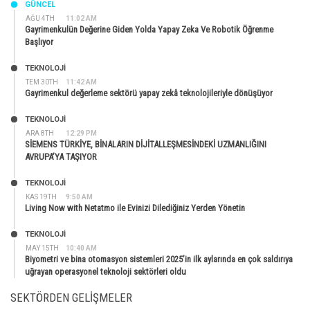
GÜNCEL
AĞU 4TH
11:02 AM
Gayrimenkulün Değerine Giden Yolda Yapay Zeka Ve Robotik Öğrenme
Başlıyor
TEKNOLOJİ
TEM 30TH
11:42 AM
Gayrimenkul değerleme sektörü yapay zekâ teknolojileriyle dönüşüyor
TEKNOLOJİ
ARA 8TH
12:29 PM
SİEMENS TÜRKİYE, BİNALARIN DİJİTALLEŞMESİNDEKİ UZMANLIĞINI
AVRUPA’YA TAŞIYOR
TEKNOLOJİ
KAS 19TH
9:50 AM
Living Now with Netatmo ile Evinizi Dilediğiniz Yerden Yönetin
TEKNOLOJİ
MAY 15TH
10:40 AM
Biyometri ve bina otomasyon sistemleri 2025’in ilk aylarında en çok saldırıya
uğrayan operasyonel teknoloji sektörleri oldu
SEKTÖRDEN GELIŞMELER