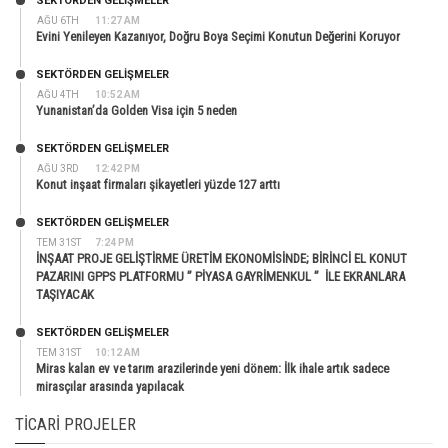
SEKTÖRDEN GELIŞMELER
AĞU 6TH
11:27 AM
Evini Yenileyen Kazanıyor, Doğru Boya Seçimi Konutun Değerini Koruyor
SEKTÖRDEN GELIŞMELER
AĞU 4TH
10:52 AM
Yunanistan’da Golden Visa için 5 neden
SEKTÖRDEN GELIŞMELER
AĞU 3RD
12:42 PM
Konut inşaat firmaları şikayetleri yüzde 127 arttı
SEKTÖRDEN GELIŞMELER
TEM 31ST
7:24 PM
İNŞAAT PROJE GELİŞTİRME ÜRETİM EKONOMİSİNDE; BİRİNCİ EL KONUT
PAZARINI GPPS PLATFORMU ” PİYASA GAYRİMENKUL ” İLE EKRANLARA
TAŞIYACAK
SEKTÖRDEN GELIŞMELER
TEM 31ST
10:12 AM
Miras kalan ev ve tarım arazilerinde yeni dönem: İlk ihale artık sadece
mirasçılar arasında yapılacak
TICARI PROJELER