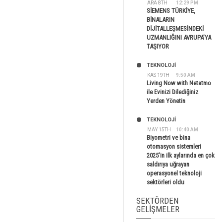
ARA 8TH
12:29 PM
SİEMENS TÜRKİYE,
BİNALARIN
DİJİTALLEŞMESİNDEKİ
UZMANLIĞINI AVRUPA’YA
TAŞIYOR
TEKNOLOJİ
KAS 19TH
9:50 AM
Living Now with Netatmo
ile Evinizi Dilediğiniz
Yerden Yönetin
TEKNOLOJİ
MAY 15TH
10:40 AM
Biyometri ve bina
otomasyon sistemleri
2025’in ilk aylarında en çok
saldırıya uğrayan
operasyonel teknoloji
sektörleri oldu
SEKTÖRDEN
GELIŞMELER