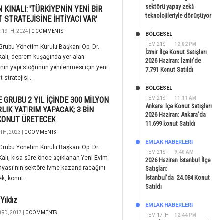
sektörü yapay zekâ
 KINALI: 'TÜRKİYE'NİN YENİ BİR
teknolojileriyle dönüşüyor
 STRATEJİSİNE İHTİYACI VAR'
19TH, 2024 |
0 COMMENTS
BÖLGESEL
TEM 21ST
12:02 PM
rubu Yönetim Kurulu Başkanı Op. Dr.
İzmir İlçe Konut Satışları
alı, deprem kuşağında yer alan
2026 Haziran: İzmir’de
'nin yapı stoğunun yenilenmesi için yeni
7.791 Konut Satıldı
t stratejisi...
BÖLGESEL
 GRUBU 2 YIL İÇİNDE 300 MİLYON
TEM 21ST
11:11 AM
Ankara İlçe Konut Satışları
LIK YATIRIM YAPACAK; 3 BİN
2026 Haziran: Ankara’da
KONUT ÜRETECEK
11.699 konut Satıldı
TH, 2023 |
0 COMMENTS
EMLAK HABERLERI
rubu Yönetim Kurulu Başkanı Op. Dr.
TEM 21ST
9:40 AM
alı, kısa süre önce açıklanan Yeni Evim
2026 Haziran İstanbul İlçe
yası'nın sektöre ivme kazandıracağını
Satışları:
İstanbul’da 24.084 Konut
ek, konut...
Satıldı
Yıldız
EMLAK HABERLERI
RD, 2017 |
0 COMMENTS
TEM 17TH
12:44 PM