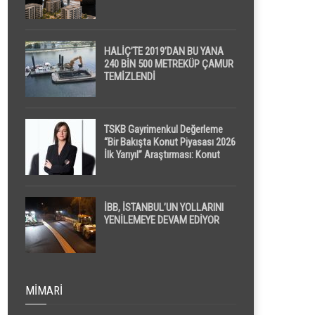
HALİÇ’TE 2019’DAN BU YANA
240 BİN 500 METREKÜP ÇAMUR
TEMİZLENDİ
TSKB Gayrimenkul Değerleme
“Bir Bakışta Konut Piyasası 2026
İlk Yarıyıl” Araştırması: Konut
Piyasasında Dengeli Görünüm
Sürerken, İlk El ve İpotekli
Satışlarda Sınırlı Toparlanma
Dikkat Çekti
İBB, İSTANBUL’UN YOLLARINI
YENİLEMEYE DEVAM EDİYOR
MIMARI