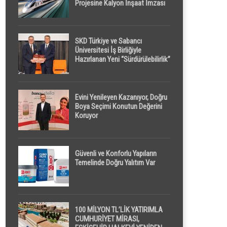
Projesine Kalyon İnşaat İmzası
SKD Türkiye ve Sabancı
Üniversitesi İş Birliğiyle
Hazırlanan Yeni “Sürdürülebilirlik”
Tanımı TDK Genel Türkçe
Sözlük’e Girdi
Evini Yenileyen Kazanıyor, Doğru
Boya Seçimi Konutun Değerini
Koruyor
Güvenli ve Konforlu Yapıların
Temelinde Doğru Yalıtım Var
100 MİLYON TL’LİK YATIRIMLA
CUMHURİYET MİRASI,