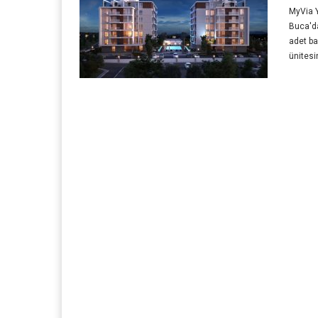
MyVia Y
Buca'da
adet b
ünites