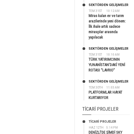
SEKTÖRDEN GELIŞMELER
TEM 31ST
10:12 AM
Miras kalan ev ve tarım
arazilerinde yeni dönem:
İlk ihale artık sadece
mirasçılar arasında
yapılacak
SEKTÖRDEN GELIŞMELER
TEM 31ST
10:10 AM
TÜRK YATIRIMCININ
YUNANİSTAN’DAKİ YENİ
ROTASI “LAVRIO”
SEKTÖRDEN GELIŞMELER
TEM 30TH
11:03 AM
PLATFORMLAR HAYAT
KURTARIYOR
TICARI PROJELER
TİCARİ PROJELER
HAZ 12TH
5:14 PM
DENİZLİ’DE ŞİMDİ SKY