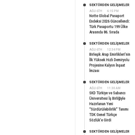
SEKTÖRDEN GELIŞMELER
AĞU 6TH
6:15 PM
Notte Global Pasaport
Endeksi 2026 Güncellendi:
Türk Pasaportu 199 Ülke
Arasında 86. Sırada
SEKTÖRDEN GELIŞMELER
AĞU 6TH
12:34 PM
Birleşik Arap Emirlikleri’nin
İlk Yüksek Hızlı Demiryolu
Projesine Kalyon İnşaat
İmzası
SEKTÖRDEN GELIŞMELER
AĞU 6TH
11:30 AM
SKD Türkiye ve Sabancı
Üniversitesi İş Birliğiyle
Hazırlanan Yeni
“Sürdürülebilirlik” Tanımı
TDK Genel Türkçe
Sözlük’e Girdi
SEKTÖRDEN GELIŞMELER