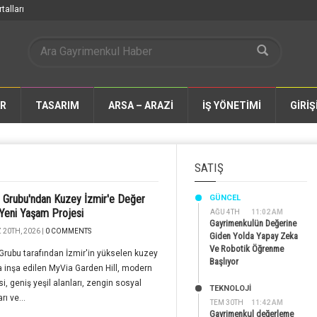
talları
AR
TASARIM
ARSA – ARAZİ
İŞ YÖNETİMİ
GİRİŞ
SATIŞ
Grubu'ndan Kuzey İzmir'e Değer
GÜNCEL
Yeni Yaşam Projesi
AĞU 4TH
11:02 AM
Gayrimenkulün Değerine
20TH, 2026 |
0 COMMENTS
Giden Yolda Yapay Zeka
Ve Robotik Öğrenme
rubu tarafından İzmir'in yükselen kuzey
Başlıyor
 inşa edilen MyVia Garden Hill, modern
i, geniş yeşil alanları, zengin sosyal
TEKNOLOJİ
rı ve...
TEM 30TH
11:42 AM
Gayrimenkul değerleme