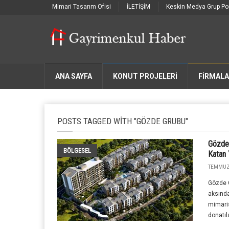
Mimari Tasarım Ofisi
İLETİŞİM
Keskin Medya Grup Por
ANA SAYFA
KONUT PROJELERİ
FIRMAL
POSTS TAGGED WITH "GÖZDE GRUBU"
Gözde 
BÖLGESEL
Katan 
TEMMUZ 
Gözde G
aksında
mimaris
donatıla