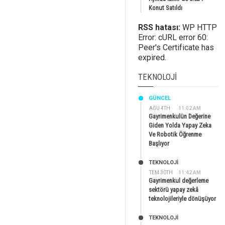
Konut Satıldı
RSS hatası:
WP HTTP
Error: cURL error 60:
Peer's Certificate has
expired.
TEKNOLOJI
GÜNCEL
AĞU 4TH
11:02 AM
Gayrimenkulün Değerine
Giden Yolda Yapay Zeka
Ve Robotik Öğrenme
Başlıyor
TEKNOLOJİ
TEM 30TH
11:42 AM
Gayrimenkul değerleme
sektörü yapay zekâ
teknolojileriyle dönüşüyor
TEKNOLOJİ