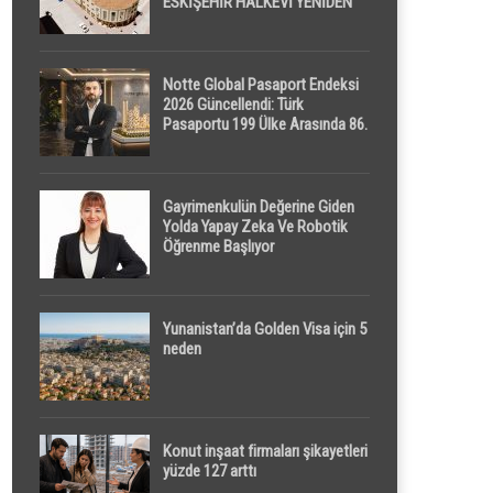
ESKİŞEHİR HALKEVİ YENİDEN
HAYAT BULUYOR
Notte Global Pasaport Endeksi
2026 Güncellendi: Türk
Pasaportu 199 Ülke Arasında 86.
Sırada
Gayrimenkulün Değerine Giden
Yolda Yapay Zeka Ve Robotik
Öğrenme Başlıyor
Yunanistan’da Golden Visa için 5
neden
Konut inşaat firmaları şikayetleri
yüzde 127 arttı