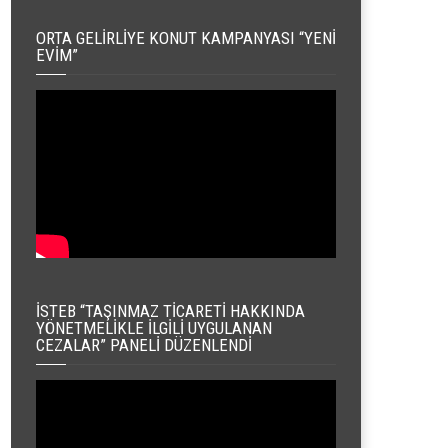
ORTA GELIRLIYE KONUT KAMPANYASI “YENI
EVIM”
İSTEB “TAŞINMAZ TICARETI HAKKINDA
YÖNETMELIKLE İLGILI UYGULANAN
CEZALAR” PANELI DÜZENLENDI