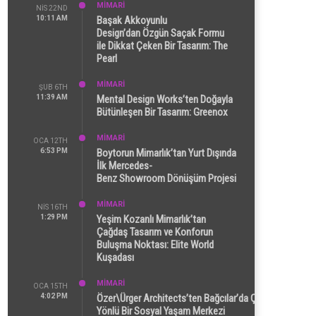
MİMARİ
NIS 22ND
10:11 AM
Başak Akkoyunlu
Design’dan Özgün Saçak Formu
ile Dikkat Çeken Bir Tasarım: The
Pearl
MİMARİ
ŞUB 6TH
11:39 AM
Mental Design Works’ten Doğayla
Bütünleşen Bir Tasarım: Greenox
MİMARİ
OCA 12TH
6:53 PM
Boytorun Mimarlık’tan Yurt Dışında
İlk Mercedes-
Benz Showroom Dönüşüm Projesi
MİMARİ
NIS 16TH
1:29 PM
Yeşim Kozanlı Mimarlık’tan
Çağdaş Tasarım ve Konforun
Buluşma Noktası: Elite World
Kuşadası
MİMARİ
OCA 15TH
4:02 PM
Özer\Ürger Architects’ten Bağcılar’da Çok
Yönlü Bir Sosyal Yaşam Merkezi