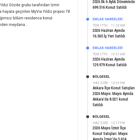
2026 İlk 6 Aylık Döneminde
ıldız Gözde grubu tarafından İzmir
699.516 Konut Satıldı
 hayata geçirilen MyVia Yıldız projesi 78
ağımsız bölüm residence konut
EMLAK HABERLERI
inden meydana...
TEM 17TH
11:22 AM
2026 Haziran Ayında
16.565 İş Yeri Satıldı
EMLAK HABERLERI
TEM 17TH
10:31 AM
2026 Haziran Ayında
129.979 Konut Satıldı
BÖLGESEL
HAZ 23RD
12:59 PM
Ankara İlçe Konut Satışları
2026 Mayıs: Mayıs Ayında
Ankara’da 8.021 konut
Satıldı
BÖLGESEL
HAZ 23RD
12:17 PM
2026 Mayıs İzmir İlçe
Konut Satışları: Mayıs
Ayında İzmir’de 5.624