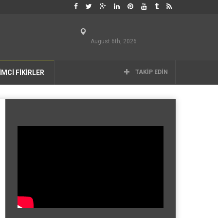
August 6th, 2026
İMCİ FİKİRLER
TAKIP EDIN