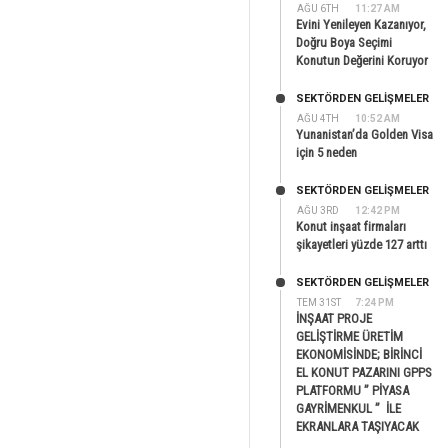
AĞU 6TH
11:27 AM
Evini Yenileyen Kazanıyor,
Doğru Boya Seçimi
Konutun Değerini Koruyor
SEKTÖRDEN GELIŞMELER
AĞU 4TH
10:52 AM
Yunanistan’da Golden Visa
için 5 neden
SEKTÖRDEN GELIŞMELER
AĞU 3RD
12:42 PM
Konut inşaat firmaları
şikayetleri yüzde 127 arttı
SEKTÖRDEN GELIŞMELER
TEM 31ST
7:24 PM
İNŞAAT PROJE
GELİŞTİRME ÜRETİM
EKONOMİSİNDE; BİRİNCİ
EL KONUT PAZARINI GPPS
PLATFORMU ” PİYASA
GAYRİMENKUL ” İLE
EKRANLARA TAŞIYACAK