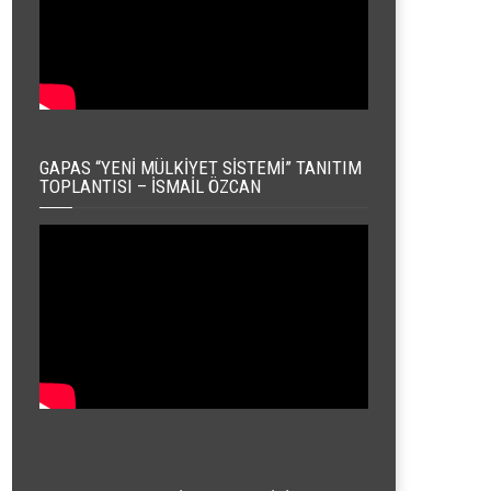
GAPAS “YENI MÜLKIYET SISTEMI” TANITIM
TOPLANTISI – İSMAIL ÖZCAN