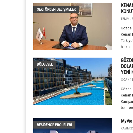
KENAN
SEKTÖRDEN GELIŞMELER
KONUT
TEMMUZ 
Gözde G
Kenan K
Türkiye
bir konu
GÖZDE
BÖLGESEL
DOLAR
YENİ 
OCAK 11
Gözde G
Kenan K
Kampan
belirter
MyVia 
RESIDENCE PROJELERI
KASIM 23