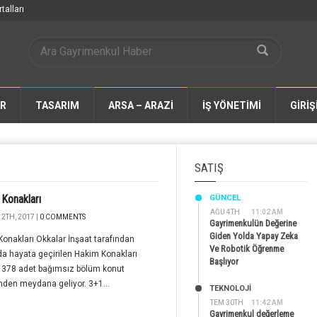
talları
AR
TASARIM
ARSA – ARAZİ
İŞ YÖNETİMİ
GİRİŞ
SATIŞ
Konakları
GÜNCEL
AĞU 4TH
11:02 AM
2TH, 2017 |
0 COMMENTS
Gayrimenkulün Değerine
Giden Yolda Yapay Zeka
onakları Okkalar İnşaat tarafından
Ve Robotik Öğrenme
a hayata geçirilen Hakim Konakları
Başlıyor
, 378 adet bağımsız bölüm konut
nden meydana geliyor. 3+1...
TEKNOLOJİ
TEM 30TH
11:42 AM
Gayrimenkul değerleme