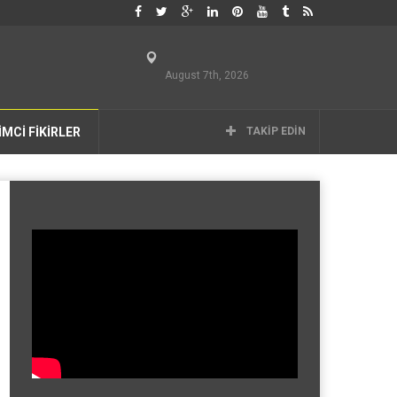
August 7th, 2026
İMCİ FİKİRLER
TAKIP EDIN