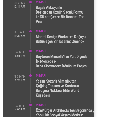
MİMARİ
NIS 22ND
10:11 AM
Başak Akkoyunlu
Design’dan Özgün Saçak Formu
ile Dikkat Çeken Bir Tasarım: The
Pearl
MİMARİ
ŞUB 6TH
11:39 AM
Mental Design Works’ten Doğayla
Bütünleşen Bir Tasarım: Greenox
MİMARİ
OCA 12TH
6:53 PM
Boytorun Mimarlık’tan Yurt Dışında
İlk Mercedes-
Benz Showroom Dönüşüm Projesi
MİMARİ
NIS 16TH
1:29 PM
Yeşim Kozanlı Mimarlık’tan
Çağdaş Tasarım ve Konforun
Buluşma Noktası: Elite World
Kuşadası
MİMARİ
OCA 15TH
4:02 PM
Özer\Ürger Architects’ten Bağcılar’da Çok
Yönlü Bir Sosyal Yaşam Merkezi