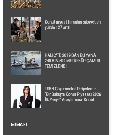
Konut inşaat firmaları şikayetleri
yüzde 127 arttı
HALİÇ’TE 2019’DAN BU YANA
240 BİN 500 METREKÜP ÇAMUR
TEMİZLENDİ
TSKB Gayrimenkul Değerleme
“Bir Bakışta Konut Piyasası 2026
İlk Yarıyıl” Araştırması: Konut
Piyasasında Dengeli Görünüm
Sürerken, İlk El ve İpotekli
Satışlarda Sınırlı Toparlanma
Dikkat Çekti
MIMARI