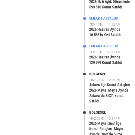
2026 İlk 6 Aylık Döneminde
699.516 Konut Satıldı
EMLAK HABERLERI
TEM 17TH
11:22 AM
2026 Haziran Ayında
16.565 İş Yeri Satıldı
EMLAK HABERLERI
TEM 17TH
10:31 AM
2026 Haziran Ayında
129.979 Konut Satıldı
BÖLGESEL
HAZ 23RD
12:59 PM
Ankara İlçe Konut Satışları
2026 Mayıs: Mayıs Ayında
Ankara’da 8.021 konut
Satıldı
BÖLGESEL
HAZ 23RD
12:17 PM
2026 Mayıs İzmir İlçe
Konut Satışları: Mayıs
Ayında İzmir’de 5.624