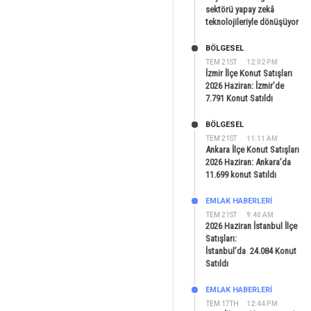
sektörü yapay zekâ
teknolojileriyle dönüşüyor
BÖLGESEL
TEM 21ST
12:02 PM
İzmir İlçe Konut Satışları
2026 Haziran: İzmir’de
7.791 Konut Satıldı
BÖLGESEL
TEM 21ST
11:11 AM
Ankara İlçe Konut Satışları
2026 Haziran: Ankara’da
11.699 konut Satıldı
EMLAK HABERLERI
TEM 21ST
9:40 AM
2026 Haziran İstanbul İlçe
Satışları:
İstanbul’da 24.084 Konut
Satıldı
EMLAK HABERLERI
TEM 17TH
12:44 PM