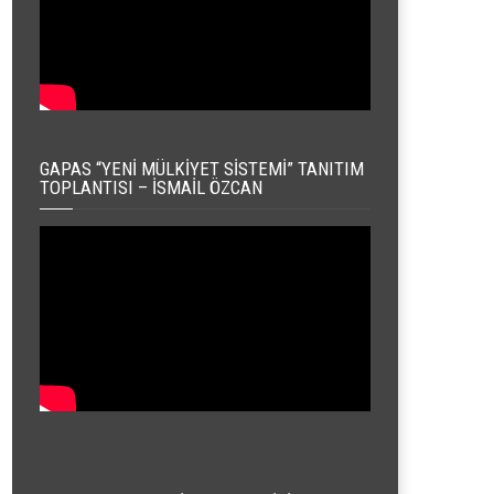
GAPAS “YENI MÜLKIYET SISTEMI” TANITIM
TOPLANTISI – İSMAIL ÖZCAN