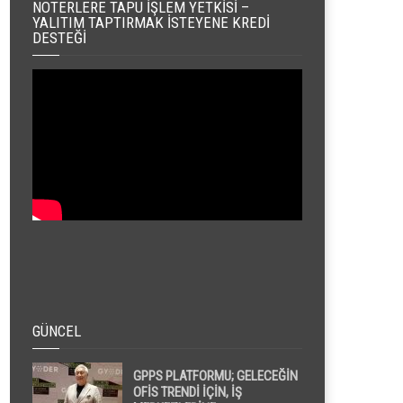
NOTERLERE TAPU İŞLEM YETKISI –
YALITIM TAPTIRMAK İSTEYENE KREDI
DESTEĞI
GÜNCEL
GPPS PLATFORMU; GELECEĞİN
OFİS TRENDİ İÇİN, İŞ