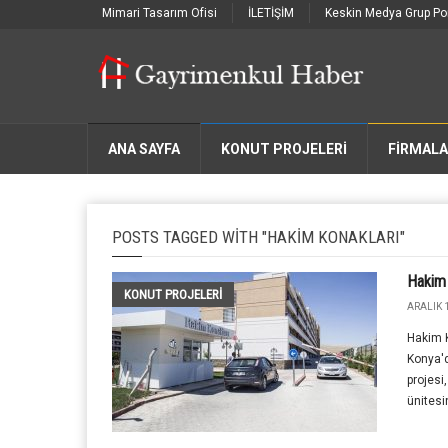
Mimari Tasarım Ofisi
İLETİŞİM
Keskin Medya Grup Por
ANA SAYFA
KONUT PROJELERİ
FIRMAL
POSTS TAGGED WITH "HAKIM KONAKLARI"
Hakim 
KONUT PROJELERI
ARALIK 1
Hakim K
Konya'd
projesi
ünitesi