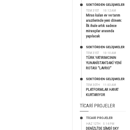
SEKTÖRDEN GELIŞMELER
TEM 31ST
10:12 AM
Miras kalan ev ve tarım
arazilerinde yeni dönem:
İlk ihale artık sadece
mirasçılar arasında
yapılacak
SEKTÖRDEN GELIŞMELER
TEM 31ST
10:10 AM
TÜRK YATIRIMCININ
YUNANİSTAN’DAKİ YENİ
ROTASI “LAVRIO”
SEKTÖRDEN GELIŞMELER
TEM 30TH
11:03 AM
PLATFORMLAR HAYAT
KURTARIYOR
TICARI PROJELER
TİCARİ PROJELER
HAZ 12TH
5:14 PM
DENİZLİ’DE ŞİMDİ SKY