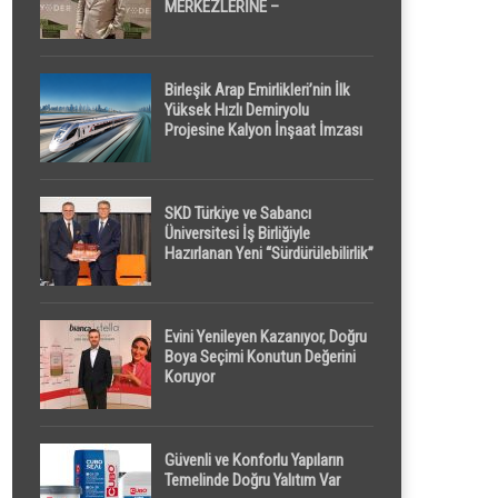
MERKEZLERİNE –
GELİŞTİRİCİLERE ” POD /
KAPSÜL ” UYKU KABİNİ
ÖNERİYOR
Birleşik Arap Emirlikleri’nin İlk
Yüksek Hızlı Demiryolu
Projesine Kalyon İnşaat İmzası
SKD Türkiye ve Sabancı
Üniversitesi İş Birliğiyle
Hazırlanan Yeni “Sürdürülebilirlik”
Tanımı TDK Genel Türkçe
Sözlük’e Girdi
Evini Yenileyen Kazanıyor, Doğru
Boya Seçimi Konutun Değerini
Koruyor
Güvenli ve Konforlu Yapıların
Temelinde Doğru Yalıtım Var