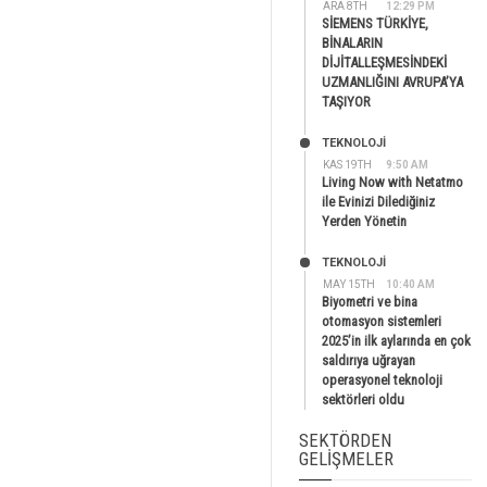
ARA 8TH
12:29 PM
SİEMENS TÜRKİYE,
BİNALARIN
DİJİTALLEŞMESİNDEKİ
UZMANLIĞINI AVRUPA’YA
TAŞIYOR
TEKNOLOJİ
KAS 19TH
9:50 AM
Living Now with Netatmo
ile Evinizi Dilediğiniz
Yerden Yönetin
TEKNOLOJİ
MAY 15TH
10:40 AM
Biyometri ve bina
otomasyon sistemleri
2025’in ilk aylarında en çok
saldırıya uğrayan
operasyonel teknoloji
sektörleri oldu
SEKTÖRDEN
GELIŞMELER