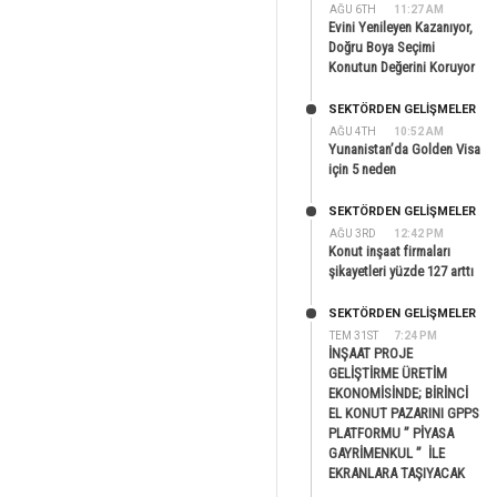
AĞU 6TH
11:27 AM
Evini Yenileyen Kazanıyor,
Doğru Boya Seçimi
Konutun Değerini Koruyor
SEKTÖRDEN GELIŞMELER
AĞU 4TH
10:52 AM
Yunanistan’da Golden Visa
için 5 neden
SEKTÖRDEN GELIŞMELER
AĞU 3RD
12:42 PM
Konut inşaat firmaları
şikayetleri yüzde 127 arttı
SEKTÖRDEN GELIŞMELER
TEM 31ST
7:24 PM
İNŞAAT PROJE
GELİŞTİRME ÜRETİM
EKONOMİSİNDE; BİRİNCİ
EL KONUT PAZARINI GPPS
PLATFORMU ” PİYASA
GAYRİMENKUL ” İLE
EKRANLARA TAŞIYACAK