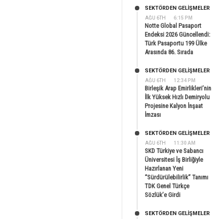
SEKTÖRDEN GELIŞMELER
AĞU 6TH
6:15 PM
Notte Global Pasaport
Endeksi 2026 Güncellendi:
Türk Pasaportu 199 Ülke
Arasında 86. Sırada
SEKTÖRDEN GELIŞMELER
AĞU 6TH
12:34 PM
Birleşik Arap Emirlikleri’nin
İlk Yüksek Hızlı Demiryolu
Projesine Kalyon İnşaat
İmzası
SEKTÖRDEN GELIŞMELER
AĞU 6TH
11:30 AM
SKD Türkiye ve Sabancı
Üniversitesi İş Birliğiyle
Hazırlanan Yeni
“Sürdürülebilirlik” Tanımı
TDK Genel Türkçe
Sözlük’e Girdi
SEKTÖRDEN GELIŞMELER