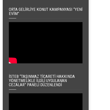
ORTA GELIRLIYE KONUT KAMPANYASI “YENI
EVIM”
İSTEB “TAŞINMAZ TICARETI HAKKINDA
YÖNETMELIKLE İLGILI UYGULANAN
CEZALAR” PANELI DÜZENLENDI