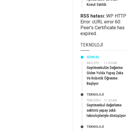
Konut Satıldı
RSS hatası:
WP HTTP
Error: cURL error 60:
Peer's Certificate has
expired.
TEKNOLOJI
GÜNCEL
AĞU 4TH
11:02 AM
Gayrimenkulün Değerine
Giden Yolda Yapay Zeka
Ve Robotik Öğrenme
Başlıyor
TEKNOLOJİ
TEM 30TH
11:42 AM
Gayrimenkul değerleme
sektörü yapay zekâ
teknolojileriyle dönüşüyor
TEKNOLOJİ