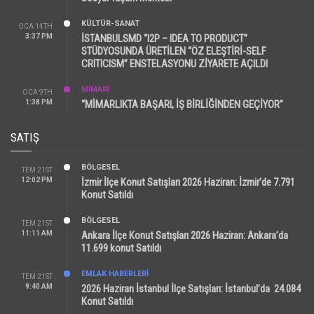
KÜLTÜR-SANAT
OCA 14TH
3:37 PM
İSTANBULSMD “I2P – IDEA TO PRODUCT”
STÜDYOSUNDA ÜRETİLEN “ÖZ ELEŞTİRİ-SELF
CRITICISM” ENSTELASYONU ZİYARETE AÇILDI
MİMARİ
OCA 9TH
1:38 PM
“MİMARLIKTA BAŞARI, İŞ BİRLİĞİNDEN GEÇİYOR”
SATIŞ
BÖLGESEL
TEM 21ST
12:02 PM
İzmir İlçe Konut Satışları 2026 Haziran: İzmir’de 7.791
Konut Satıldı
BÖLGESEL
TEM 21ST
11:11 AM
Ankara İlçe Konut Satışları 2026 Haziran: Ankara’da
11.699 konut Satıldı
EMLAK HABERLERI
TEM 21ST
9:40 AM
2026 Haziran İstanbul İlçe Satışları: İstanbul’da 24.084
Konut Satıldı