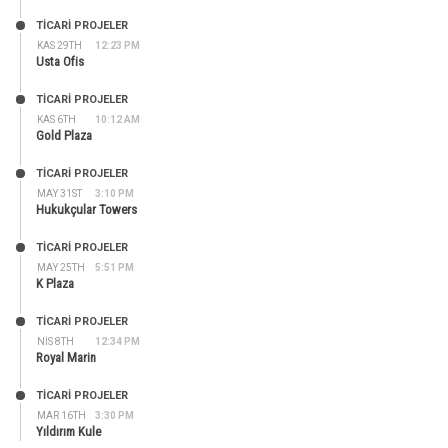
TİCARİ PROJELER
KAS 29TH
12:23 PM
Usta Ofis
TİCARİ PROJELER
KAS 6TH
10:12 AM
Gold Plaza
TİCARİ PROJELER
MAY 31ST
3:10 PM
Hukukçular Towers
TİCARİ PROJELER
MAY 25TH
5:51 PM
K Plaza
TİCARİ PROJELER
NIS 8TH
12:34 PM
Royal Marin
TİCARİ PROJELER
MAR 16TH
3:30 PM
Yıldırım Kule