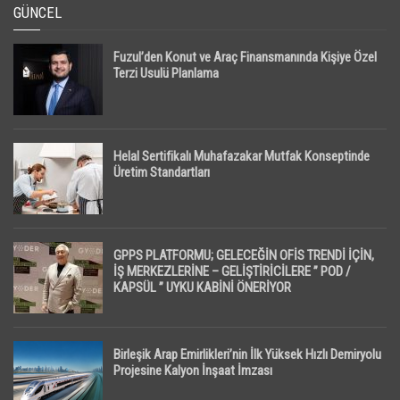
GÜNCEL
Fuzul’den Konut ve Araç Finansmanında Kişiye Özel
Terzi Usulü Planlama
Helal Sertifikalı Muhafazakar Mutfak Konseptinde
Üretim Standartları
GPPS PLATFORMU; GELECEĞİN OFİS TRENDİ İÇİN,
İŞ MERKEZLERİNE – GELİŞTİRİCİLERE ” POD /
KAPSÜL ” UYKU KABİNİ ÖNERİYOR
Birleşik Arap Emirlikleri’nin İlk Yüksek Hızlı Demiryolu
Projesine Kalyon İnşaat İmzası