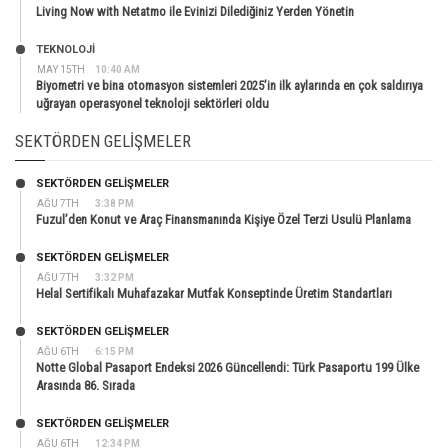
Living Now with Netatmo ile Evinizi Dilediğiniz Yerden Yönetin
TEKNOLOJİ
MAY 15TH
10:40 AM
Biyometri ve bina otomasyon sistemleri 2025’in ilk aylarında en çok saldırıya
uğrayan operasyonel teknoloji sektörleri oldu
SEKTÖRDEN GELIŞMELER
SEKTÖRDEN GELIŞMELER
AĞU 7TH
3:38 PM
Fuzul’den Konut ve Araç Finansmanında Kişiye Özel Terzi Usulü Planlama
SEKTÖRDEN GELIŞMELER
AĞU 7TH
3:32 PM
Helal Sertifikalı Muhafazakar Mutfak Konseptinde Üretim Standartları
SEKTÖRDEN GELIŞMELER
AĞU 6TH
6:15 PM
Notte Global Pasaport Endeksi 2026 Güncellendi: Türk Pasaportu 199 Ülke
Arasında 86. Sırada
SEKTÖRDEN GELIŞMELER
AĞU 6TH
12:34 PM