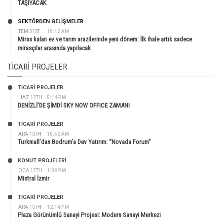
TAŞIYACAK
SEKTÖRDEN GELIŞMELER
TEM 31ST
10:12 AM
Miras kalan ev ve tarım arazilerinde yeni dönem: İlk ihale artık sadece
mirasçılar arasında yapılacak
TICARI PROJELER
TİCARİ PROJELER
HAZ 12TH
5:14 PM
DENİZLİ’DE ŞİMDİ SKY NOW OFFICE ZAMANI
TİCARİ PROJELER
ARA 10TH
10:52 AM
Turkmall’dan Bodrum’a Dev Yatırım: “Novada Forum”
KONUT PROJELERI
OCA 12TH
1:39 PM
Mistral İzmir
TİCARİ PROJELER
ARA 10TH
12:14 PM
Plaza Görünümlü Sanayi Projesi: Modern Sanayi Merkezi