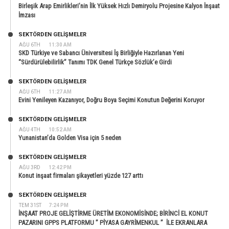
Birleşik Arap Emirlikleri’nin İlk Yüksek Hızlı Demiryolu Projesine Kalyon İnşaat
İmzası
SEKTÖRDEN GELIŞMELER
AĞU 6TH
11:30 AM
SKD Türkiye ve Sabancı Üniversitesi İş Birliğiyle Hazırlanan Yeni
“Sürdürülebilirlik” Tanımı TDK Genel Türkçe Sözlük’e Girdi
SEKTÖRDEN GELIŞMELER
AĞU 6TH
11:27 AM
Evini Yenileyen Kazanıyor, Doğru Boya Seçimi Konutun Değerini Koruyor
SEKTÖRDEN GELIŞMELER
AĞU 4TH
10:52 AM
Yunanistan’da Golden Visa için 5 neden
SEKTÖRDEN GELIŞMELER
AĞU 3RD
12:42 PM
Konut inşaat firmaları şikayetleri yüzde 127 arttı
SEKTÖRDEN GELIŞMELER
TEM 31ST
7:24 PM
İNŞAAT PROJE GELİŞTİRME ÜRETİM EKONOMİSİNDE; BİRİNCİ EL KONUT
PAZARINI GPPS PLATFORMU ” PİYASA GAYRİMENKUL ” İLE EKRANLARA