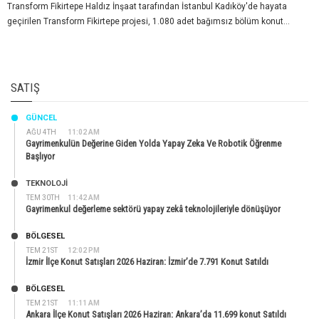
Transform Fikirtepe Haldız İnşaat tarafından İstanbul Kadıköy'de hayata
geçirilen Transform Fikirtepe projesi, 1.080 adet bağımsız bölüm konut...
SATIŞ
GÜNCEL
AĞU 4TH
11:02 AM
Gayrimenkulün Değerine Giden Yolda Yapay Zeka Ve Robotik Öğrenme
Başlıyor
TEKNOLOJİ
TEM 30TH
11:42 AM
Gayrimenkul değerleme sektörü yapay zekâ teknolojileriyle dönüşüyor
BÖLGESEL
TEM 21ST
12:02 PM
İzmir İlçe Konut Satışları 2026 Haziran: İzmir’de 7.791 Konut Satıldı
BÖLGESEL
TEM 21ST
11:11 AM
Ankara İlçe Konut Satışları 2026 Haziran: Ankara’da 11.699 konut Satıldı