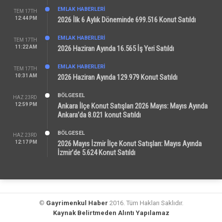
EMLAK HABERLERI
TEM 17TH
12:44 PM
2026 İlk 6 Aylık Döneminde 699.516 Konut Satıldı
EMLAK HABERLERI
TEM 17TH
11:22 AM
2026 Haziran Ayında 16.565 İş Yeri Satıldı
EMLAK HABERLERI
TEM 17TH
10:31 AM
2026 Haziran Ayında 129.979 Konut Satıldı
BÖLGESEL
HAZ 23RD
12:59 PM
Ankara İlçe Konut Satışları 2026 Mayıs: Mayıs Ayında
Ankara’da 8.021 konut Satıldı
BÖLGESEL
HAZ 23RD
12:17 PM
2026 Mayıs İzmir İlçe Konut Satışları: Mayıs Ayında
İzmir’de 5.624 Konut Satıldı
©
Gayrimenkul Haber
2016. Tüm Hakları Saklıdır.
Kaynak Belirtmeden Alıntı Yapılamaz