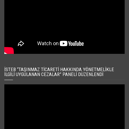
İSTEB “TAŞINMAZ TICARETI HAKKINDA YÖNETMELIKLE
İLGILI UYGULANAN CEZALAR” PANELI DÜZENLENDI