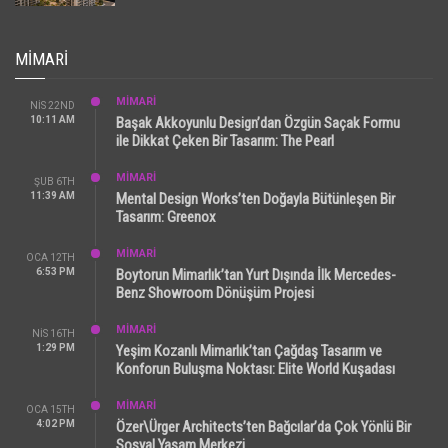
MIMARI
MİMARİ
NIS 22ND
10:11 AM
Başak Akkoyunlu Design’dan Özgün Saçak Formu
ile Dikkat Çeken Bir Tasarım: The Pearl
MİMARİ
ŞUB 6TH
11:39 AM
Mental Design Works’ten Doğayla Bütünleşen Bir
Tasarım: Greenox
MİMARİ
OCA 12TH
6:53 PM
Boytorun Mimarlık’tan Yurt Dışında İlk Mercedes-
Benz Showroom Dönüşüm Projesi
MİMARİ
NIS 16TH
1:29 PM
Yeşim Kozanlı Mimarlık’tan Çağdaş Tasarım ve
Konforun Buluşma Noktası: Elite World Kuşadası
MİMARİ
OCA 15TH
4:02 PM
Özer\Ürger Architects’ten Bağcılar’da Çok Yönlü Bir
Sosyal Yaşam Merkezi