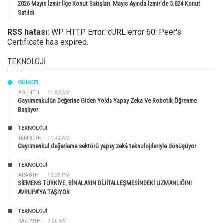
2026 Mayıs İzmir İlçe Konut Satışları: Mayıs Ayında İzmir’de 5.624 Konut
Satıldı
RSS hatası:
WP HTTP Error: cURL error 60: Peer's
Certificate has expired.
TEKNOLOJI
GÜNCEL
AĞU 4TH
11:02 AM
Gayrimenkulün Değerine Giden Yolda Yapay Zeka Ve Robotik Öğrenme
Başlıyor
TEKNOLOJİ
TEM 30TH
11:42 AM
Gayrimenkul değerleme sektörü yapay zekâ teknolojileriyle dönüşüyor
TEKNOLOJİ
ARA 8TH
12:29 PM
SİEMENS TÜRKİYE, BİNALARIN DİJİTALLEŞMESİNDEKİ UZMANLIĞINI
AVRUPA’YA TAŞIYOR
TEKNOLOJİ
KAS 19TH
9:50 AM