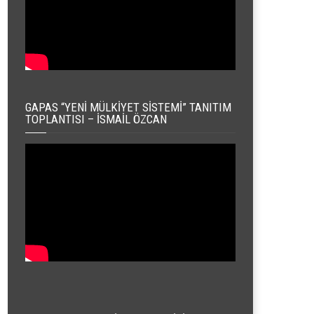
GAPAS “YENI MÜLKIYET SISTEMI” TANITIM
TOPLANTISI – İSMAIL ÖZCAN