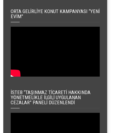
ORTA GELIRLIYE KONUT KAMPANYASI “YENI
EVIM”
İSTEB “TAŞINMAZ TICARETI HAKKINDA
YÖNETMELIKLE İLGILI UYGULANAN
CEZALAR” PANELI DÜZENLENDI