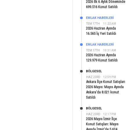
2026 İlk 6 Aylık Döneminde
699.516 Konut Satıldı
EMLAK HABERLERI
TEM 17TH
11:22 AM
2026 Haziran Ayında
16.565 İş Yeri Satıldı
EMLAK HABERLERI
TEM 17TH
10:31 AM
2026 Haziran Ayında
129.979 Konut Satıldı
BÖLGESEL
HAZ 23RD
12:59 PM
Ankara İlçe Konut Satışları
2026 Mayıs: Mayıs Ayında
Ankara’da 8.021 konut
Satıldı
BÖLGESEL
HAZ 23RD
12:17 PM
2026 Mayıs İzmir İlçe
Konut Satışları: Mayıs
Ayında İzmir’de 5.624