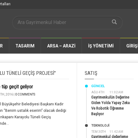
talları
AR
TASARIM
ARSA – ARAZİ
İŞ YÖNETİMİ
GİRİŞ
U TÜNELI GEÇIŞ PROJESI"
SATIŞ
e tüp geçit geliyor
GÜNCEL
AĞU 4TH
11:02 AM
TH, 2016 |
0 COMMENTS
Gayrimenkulün Değerine
Giden Yolda Yapay Zeka
l Büyükşehir Belediyesi Başkanı Kadir
Ve Robotik Öğrenme
ın “Benim ustalık eserim” olacak dediği
Başlıyor
Unkapanı Karayolu Tüneli Geçiş
nde...
TEKNOLOJİ
TEM 30TH
11:42 AM
Gayrimenkul değerleme