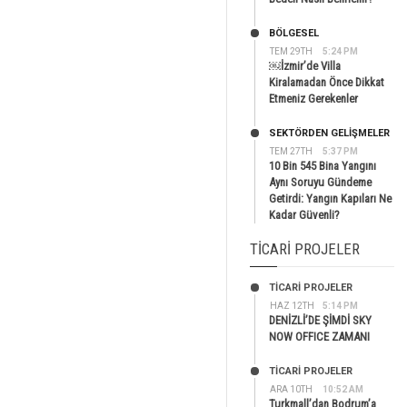
BÖLGESEL
TEM 29TH
5:24 PM
￼İzmir’de Villa
Kiralamadan Önce Dikkat
Etmeniz Gerekenler
SEKTÖRDEN GELIŞMELER
TEM 27TH
5:37 PM
10 Bin 545 Bina Yangını
Aynı Soruyu Gündeme
Getirdi: Yangın Kapıları Ne
Kadar Güvenli?
TICARI PROJELER
TİCARİ PROJELER
HAZ 12TH
5:14 PM
DENİZLİ’DE ŞİMDİ SKY
NOW OFFICE ZAMANI
TİCARİ PROJELER
ARA 10TH
10:52 AM
Turkmall’dan Bodrum’a