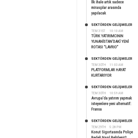
İlk ihale artık sadece
mirasçılar arasında
yapılacak
SEKTÖRDEN GELIŞMELER
TEM 31ST
10:10 AM
TÜRK YATIRIMCININ
YUNANİSTAN’DAKİ YENİ
ROTASI “LAVRIO”
SEKTÖRDEN GELIŞMELER
TEM 30TH
11:03 AM
PLATFORMLAR HAYAT
KURTARIYOR
SEKTÖRDEN GELIŞMELER
TEM 30TH
10:59 AM
Avrupa’da yatırım yapmak
isteyenlere yeni alternatif:
Fransa
SEKTÖRDEN GELIŞMELER
TEM 29TH
5:28 PM
Konut Sigortasında Poliçe
Bedeli Nasıl Belirlenir?