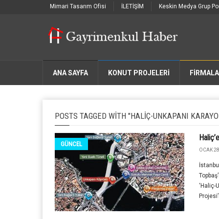
Mimari Tasarım Ofisi
İLETİŞİM
Keskin Medya Grup Por
ANA SAYFA
KONUT PROJELERİ
FIRMAL
POSTS TAGGED WITH "HALIÇ-UNKAPANI KARAYOL
Haliç’
GÜNCEL
OCAK 28
İstanbu
Topbaş’
‘Haliç-
Projesi’