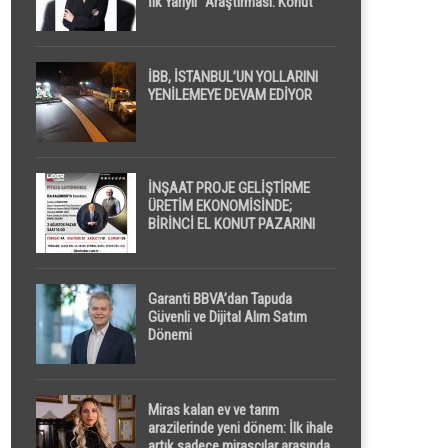
İlk Yarıyıl” Araştırması: Konut
Piyasasında Dengeli Görünüm
Sürerken, İlk El ve İpotekli
Satışlarda Sınırlı Toparlanma
Dikkat Çekti
İBB, İSTANBUL’UN YOLLARINI
YENİLEMEYE DEVAM EDİYOR
İNŞAAT PROJE GELİŞTİRME
ÜRETİM EKONOMİSİNDE;
BİRİNCİ EL KONUT PAZARINI
GPPS PLATFORMU ” PİYASA
GAYRİMENKUL ” İLE
EKRANLARA TAŞIYACAK
Garanti BBVA’dan Tapuda
Güvenli ve Dijital Alım Satım
Dönemi
Miras kalan ev ve tarım
arazilerinde yeni dönem: İlk ihale
artık sadece mirasçılar arasında