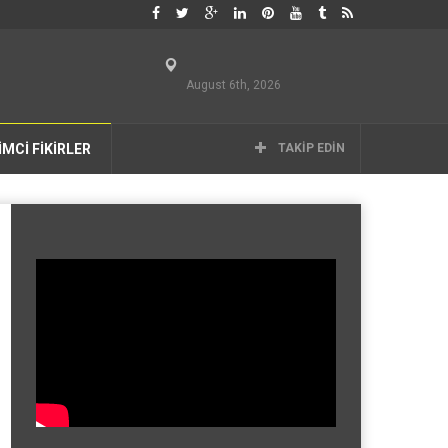
August 6th, 2026
İMCİ FİKİRLER
TAKIP EDIN