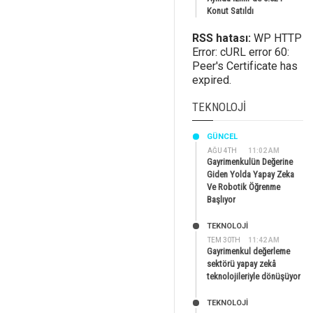
Konut Satıldı
RSS hatası:
WP HTTP
Error: cURL error 60:
Peer's Certificate has
expired.
TEKNOLOJI
GÜNCEL
AĞU 4TH
11:02 AM
Gayrimenkulün Değerine
Giden Yolda Yapay Zeka
Ve Robotik Öğrenme
Başlıyor
TEKNOLOJİ
TEM 30TH
11:42 AM
Gayrimenkul değerleme
sektörü yapay zekâ
teknolojileriyle dönüşüyor
TEKNOLOJİ