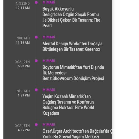
MİMARİ
NIS 22ND
10:11 AM
Başak Akkoyunlu
Design’dan Özgün Saçak Formu
ile Dikkat Çeken Bir Tasarım: The
Pearl
MİMARİ
ŞUB 6TH
11:39 AM
Mental Design Works’ten Doğayla
Bütünleşen Bir Tasarım: Greenox
MİMARİ
OCA 12TH
6:53 PM
Boytorun Mimarlık’tan Yurt Dışında
İlk Mercedes-
Benz Showroom Dönüşüm Projesi
MİMARİ
NIS 16TH
1:29 PM
Yeşim Kozanlı Mimarlık’tan
Çağdaş Tasarım ve Konforun
Buluşma Noktası: Elite World
Kuşadası
MİMARİ
OCA 15TH
4:02 PM
Özer\Ürger Architects’ten Bağcılar’da Çok
Yönlü Bir Sosyal Yaşam Merkezi