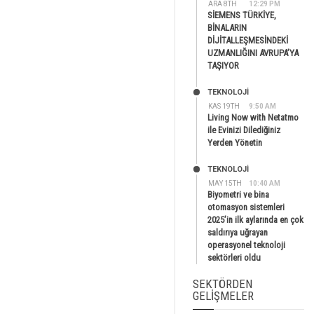
ARA 8TH
12:29 PM
SİEMENS TÜRKİYE,
BİNALARIN
DİJİTALLEŞMESİNDEKİ
UZMANLIĞINI AVRUPA’YA
TAŞIYOR
TEKNOLOJİ
KAS 19TH
9:50 AM
Living Now with Netatmo
ile Evinizi Dilediğiniz
Yerden Yönetin
TEKNOLOJİ
MAY 15TH
10:40 AM
Biyometri ve bina
otomasyon sistemleri
2025’in ilk aylarında en çok
saldırıya uğrayan
operasyonel teknoloji
sektörleri oldu
SEKTÖRDEN
GELIŞMELER