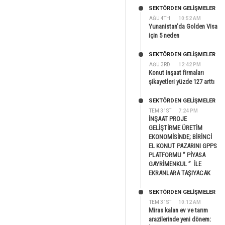
SEKTÖRDEN GELIŞMELER
AĞU 4TH
10:52 AM
Yunanistan’da Golden Visa
için 5 neden
SEKTÖRDEN GELIŞMELER
AĞU 3RD
12:42 PM
Konut inşaat firmaları
şikayetleri yüzde 127 arttı
SEKTÖRDEN GELIŞMELER
TEM 31ST
7:24 PM
İNŞAAT PROJE
GELİŞTİRME ÜRETİM
EKONOMİSİNDE; BİRİNCİ
EL KONUT PAZARINI GPPS
PLATFORMU ” PİYASA
GAYRİMENKUL ” İLE
EKRANLARA TAŞIYACAK
SEKTÖRDEN GELIŞMELER
TEM 31ST
10:12 AM
Miras kalan ev ve tarım
arazilerinde yeni dönem: