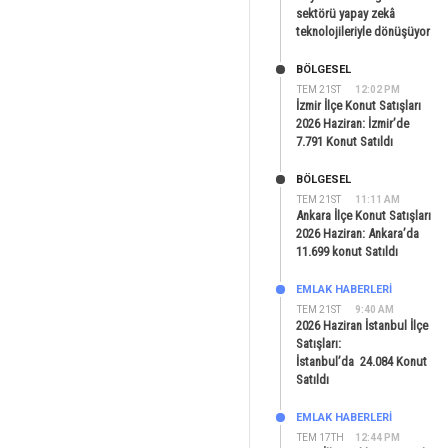
sektörü yapay zekâ
teknolojileriyle dönüşüyor
BÖLGESEL
TEM 21ST
12:02 PM
İzmir İlçe Konut Satışları
2026 Haziran: İzmir’de
7.791 Konut Satıldı
BÖLGESEL
TEM 21ST
11:11 AM
Ankara İlçe Konut Satışları
2026 Haziran: Ankara’da
11.699 konut Satıldı
EMLAK HABERLERI
TEM 21ST
9:40 AM
2026 Haziran İstanbul İlçe
Satışları:
İstanbul’da 24.084 Konut
Satıldı
EMLAK HABERLERI
TEM 17TH
12:44 PM