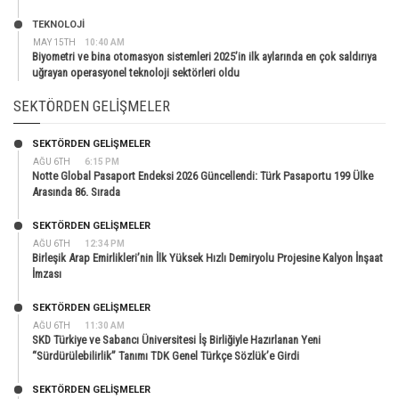
TEKNOLOJİ
MAY 15TH
10:40 AM
Biyometri ve bina otomasyon sistemleri 2025’in ilk aylarında en çok saldırıya
uğrayan operasyonel teknoloji sektörleri oldu
SEKTÖRDEN GELIŞMELER
SEKTÖRDEN GELIŞMELER
AĞU 6TH
6:15 PM
Notte Global Pasaport Endeksi 2026 Güncellendi: Türk Pasaportu 199 Ülke
Arasında 86. Sırada
SEKTÖRDEN GELIŞMELER
AĞU 6TH
12:34 PM
Birleşik Arap Emirlikleri’nin İlk Yüksek Hızlı Demiryolu Projesine Kalyon İnşaat
İmzası
SEKTÖRDEN GELIŞMELER
AĞU 6TH
11:30 AM
SKD Türkiye ve Sabancı Üniversitesi İş Birliğiyle Hazırlanan Yeni
“Sürdürülebilirlik” Tanımı TDK Genel Türkçe Sözlük’e Girdi
SEKTÖRDEN GELIŞMELER