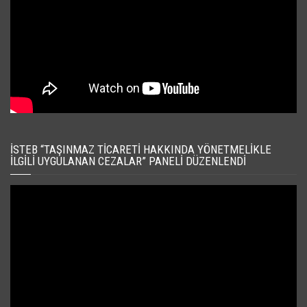
İSTEB “TAŞINMAZ TICARETI HAKKINDA YÖNETMELIKLE
İLGILI UYGULANAN CEZALAR” PANELI DÜZENLENDI