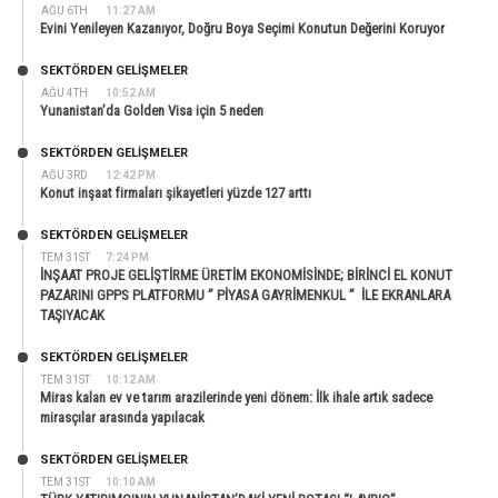
AĞU 6TH
11:27 AM
Evini Yenileyen Kazanıyor, Doğru Boya Seçimi Konutun Değerini Koruyor
SEKTÖRDEN GELIŞMELER
AĞU 4TH
10:52 AM
Yunanistan’da Golden Visa için 5 neden
SEKTÖRDEN GELIŞMELER
AĞU 3RD
12:42 PM
Konut inşaat firmaları şikayetleri yüzde 127 arttı
SEKTÖRDEN GELIŞMELER
TEM 31ST
7:24 PM
İNŞAAT PROJE GELİŞTİRME ÜRETİM EKONOMİSİNDE; BİRİNCİ EL KONUT
PAZARINI GPPS PLATFORMU ” PİYASA GAYRİMENKUL ” İLE EKRANLARA
TAŞIYACAK
SEKTÖRDEN GELIŞMELER
TEM 31ST
10:12 AM
Miras kalan ev ve tarım arazilerinde yeni dönem: İlk ihale artık sadece
mirasçılar arasında yapılacak
SEKTÖRDEN GELIŞMELER
TEM 31ST
10:10 AM