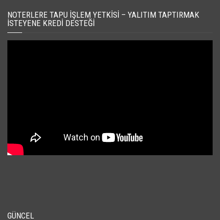
NOTERLERE TAPU İŞLEM YETKISI – YALITIM TAPTIRMAK
İSTEYENE KREDI DESTEĞI
GÜNCEL