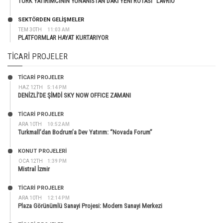
TÜRK YATIRIMCININ YUNANİSTAN’DAKİ YENİ ROTASI “LAVRIO”
SEKTÖRDEN GELIŞMELER
TEM 30TH
11:03 AM
PLATFORMLAR HAYAT KURTARIYOR
TICARI PROJELER
TİCARİ PROJELER
HAZ 12TH
5:14 PM
DENİZLİ’DE ŞİMDİ SKY NOW OFFICE ZAMANI
TİCARİ PROJELER
ARA 10TH
10:52 AM
Turkmall’dan Bodrum’a Dev Yatırım: “Novada Forum”
KONUT PROJELERI
OCA 12TH
1:39 PM
Mistral İzmir
TİCARİ PROJELER
ARA 10TH
12:14 PM
Plaza Görünümlü Sanayi Projesi: Modern Sanayi Merkezi