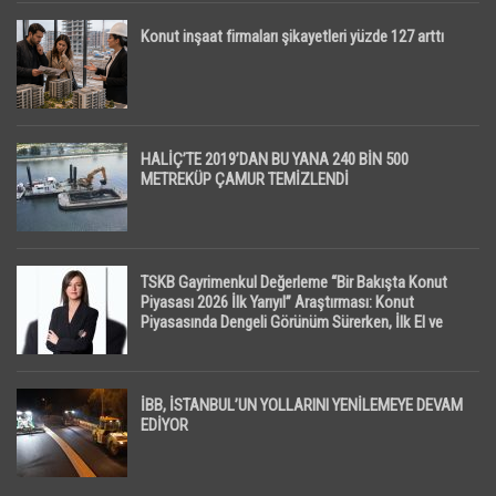
Konut inşaat firmaları şikayetleri yüzde 127 arttı
HALİÇ’TE 2019’DAN BU YANA 240 BİN 500
METREKÜP ÇAMUR TEMİZLENDİ
TSKB Gayrimenkul Değerleme “Bir Bakışta Konut
Piyasası 2026 İlk Yarıyıl” Araştırması: Konut
Piyasasında Dengeli Görünüm Sürerken, İlk El ve
İpotekli Satışlarda Sınırlı Toparlanma Dikkat Çekti
İBB, İSTANBUL’UN YOLLARINI YENİLEMEYE DEVAM
EDİYOR