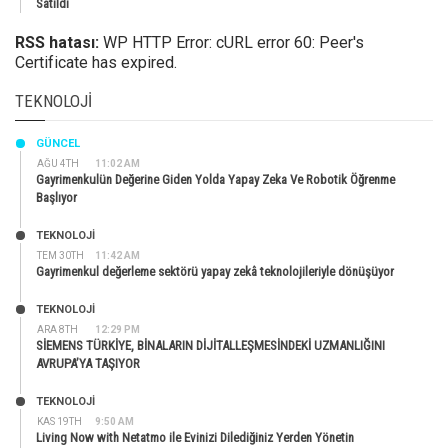
Satıldı
RSS hatası:
WP HTTP Error: cURL error 60: Peer's
Certificate has expired.
TEKNOLOJI
GÜNCEL
AĞU 4TH
11:02 AM
Gayrimenkulün Değerine Giden Yolda Yapay Zeka Ve Robotik Öğrenme
Başlıyor
TEKNOLOJİ
TEM 30TH
11:42 AM
Gayrimenkul değerleme sektörü yapay zekâ teknolojileriyle dönüşüyor
TEKNOLOJİ
ARA 8TH
12:29 PM
SİEMENS TÜRKİYE, BİNALARIN DİJİTALLEŞMESİNDEKİ UZMANLIĞINI
AVRUPA’YA TAŞIYOR
TEKNOLOJİ
KAS 19TH
9:50 AM
Living Now with Netatmo ile Evinizi Dilediğiniz Yerden Yönetin