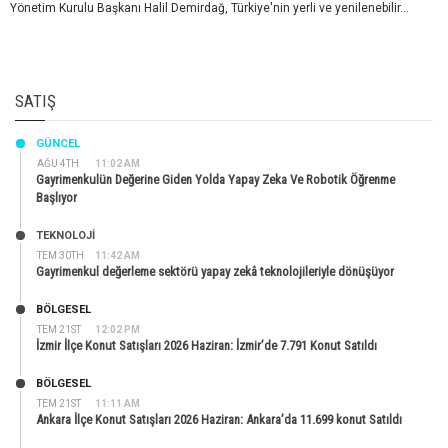
Yönetim Kurulu Başkanı Halil Demirdağ, Türkiye'nin yerli ve yenilenebilir...
SATIŞ
GÜNCEL
AĞU 4TH
11:02 AM
Gayrimenkulün Değerine Giden Yolda Yapay Zeka Ve Robotik Öğrenme
Başlıyor
TEKNOLOJİ
TEM 30TH
11:42 AM
Gayrimenkul değerleme sektörü yapay zekâ teknolojileriyle dönüşüyor
BÖLGESEL
TEM 21ST
12:02 PM
İzmir İlçe Konut Satışları 2026 Haziran: İzmir’de 7.791 Konut Satıldı
BÖLGESEL
TEM 21ST
11:11 AM
Ankara İlçe Konut Satışları 2026 Haziran: Ankara’da 11.699 konut Satıldı