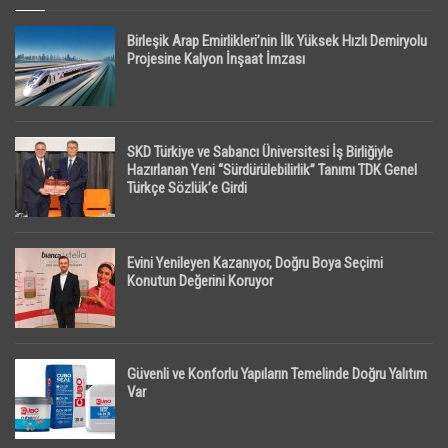
Birleşik Arap Emirlikleri’nin İlk Yüksek Hızlı Demiryolu
Projesine Kalyon İnşaat İmzası
SKD Türkiye ve Sabancı Üniversitesi İş Birliğiyle
Hazırlanan Yeni “Sürdürülebilirlik” Tanımı TDK Genel
Türkçe Sözlük’e Girdi
Evini Yenileyen Kazanıyor, Doğru Boya Seçimi
Konutun Değerini Koruyor
Güvenli ve Konforlu Yapıların Temelinde Doğru Yalıtım
Var