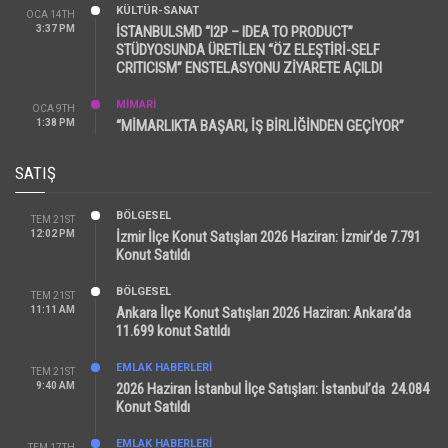
KÜLTÜR-SANAT
OCA 14TH
3:37 PM
İSTANBULSMD “I2P – IDEA TO PRODUCT”
STÜDYOSUNDA ÜRETİLEN “ÖZ ELEŞTİRİ-SELF
CRITICISM” ENSTELASYONU ZİYARETE AÇILDI
MİMARİ
OCA 9TH
1:38 PM
“MİMARLIKTA BAŞARI, İŞ BİRLİĞİNDEN GEÇİYOR”
SATIŞ
BÖLGESEL
TEM 21ST
12:02 PM
İzmir İlçe Konut Satışları 2026 Haziran: İzmir’de 7.791
Konut Satıldı
BÖLGESEL
TEM 21ST
11:11 AM
Ankara İlçe Konut Satışları 2026 Haziran: Ankara’da
11.699 konut Satıldı
EMLAK HABERLERI
TEM 21ST
9:40 AM
2026 Haziran İstanbul İlçe Satışları: İstanbul’da 24.084
Konut Satıldı
EMLAK HABERLERI
TEM 17TH