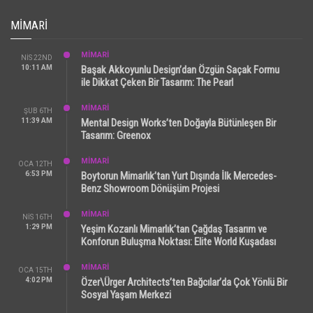
MIMARI
MİMARİ
NIS 22ND
10:11 AM
Başak Akkoyunlu Design’dan Özgün Saçak Formu
ile Dikkat Çeken Bir Tasarım: The Pearl
MİMARİ
ŞUB 6TH
11:39 AM
Mental Design Works’ten Doğayla Bütünleşen Bir
Tasarım: Greenox
MİMARİ
OCA 12TH
6:53 PM
Boytorun Mimarlık’tan Yurt Dışında İlk Mercedes-
Benz Showroom Dönüşüm Projesi
MİMARİ
NIS 16TH
1:29 PM
Yeşim Kozanlı Mimarlık’tan Çağdaş Tasarım ve
Konforun Buluşma Noktası: Elite World Kuşadası
MİMARİ
OCA 15TH
4:02 PM
Özer\Ürger Architects’ten Bağcılar’da Çok Yönlü Bir
Sosyal Yaşam Merkezi