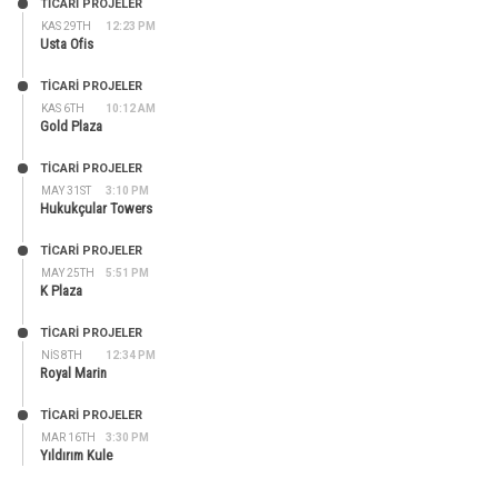
TİCARİ PROJELER
KAS 29TH
12:23 PM
Usta Ofis
TİCARİ PROJELER
KAS 6TH
10:12 AM
Gold Plaza
TİCARİ PROJELER
MAY 31ST
3:10 PM
Hukukçular Towers
TİCARİ PROJELER
MAY 25TH
5:51 PM
K Plaza
TİCARİ PROJELER
NIS 8TH
12:34 PM
Royal Marin
TİCARİ PROJELER
MAR 16TH
3:30 PM
Yıldırım Kule