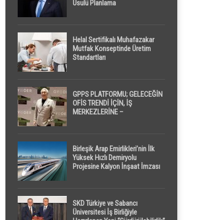
Usulü Planlama
Helal Sertifikalı Muhafazakar
Mutfak Konseptinde Üretim
Standartları
GPPS PLATFORMU; GELECEĞİN
OFİS TRENDİ İÇİN, İŞ
MERKEZLERİNE –
GELİŞTİRİCİLERE ” POD /
KAPSÜL ” UYKU KABİNİ
ÖNERİYOR
Birleşik Arap Emirlikleri’nin İlk
Yüksek Hızlı Demiryolu
Projesine Kalyon İnşaat İmzası
SKD Türkiye ve Sabancı
Üniversitesi İş Birliğiyle