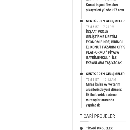
AĞU 3RD
12:42 PM
Konut inşaat firmaları
şikayetleri yüzde 127 arttı
SEKTÖRDEN GELIŞMELER
TEM 31ST
7:24 PM
İNŞAAT PROJE
GELİŞTİRME ÜRETİM
EKONOMİSİNDE; BİRİNCİ
EL KONUT PAZARINI GPPS
PLATFORMU ” PİYASA
GAYRİMENKUL ” İLE
EKRANLARA TAŞIYACAK
SEKTÖRDEN GELIŞMELER
TEM 31ST
10:12 AM
Miras kalan ev ve tarım
arazilerinde yeni dönem:
İlk ihale artık sadece
mirasçılar arasında
yapılacak
TICARI PROJELER
TİCARİ PROJELER