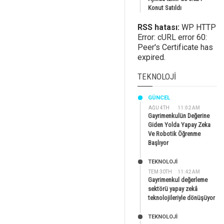
Konut Satıldı
RSS hatası:
WP HTTP
Error: cURL error 60:
Peer's Certificate has
expired.
TEKNOLOJI
GÜNCEL
AĞU 4TH
11:02 AM
Gayrimenkulün Değerine
Giden Yolda Yapay Zeka
Ve Robotik Öğrenme
Başlıyor
TEKNOLOJİ
TEM 30TH
11:42 AM
Gayrimenkul değerleme
sektörü yapay zekâ
teknolojileriyle dönüşüyor
TEKNOLOJİ