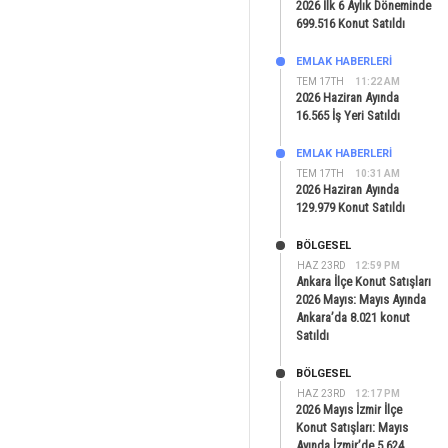
2026 İlk 6 Aylık Döneminde
699.516 Konut Satıldı
EMLAK HABERLERI
TEM 17TH
11:22 AM
2026 Haziran Ayında
16.565 İş Yeri Satıldı
EMLAK HABERLERI
TEM 17TH
10:31 AM
2026 Haziran Ayında
129.979 Konut Satıldı
BÖLGESEL
HAZ 23RD
12:59 PM
Ankara İlçe Konut Satışları
2026 Mayıs: Mayıs Ayında
Ankara’da 8.021 konut
Satıldı
BÖLGESEL
HAZ 23RD
12:17 PM
2026 Mayıs İzmir İlçe
Konut Satışları: Mayıs
Ayında İzmir’de 5.624