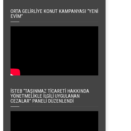
ORTA GELIRLIYE KONUT KAMPANYASI “YENI
EVIM”
İSTEB “TAŞINMAZ TICARETI HAKKINDA
YÖNETMELIKLE İLGILI UYGULANAN
CEZALAR” PANELI DÜZENLENDI