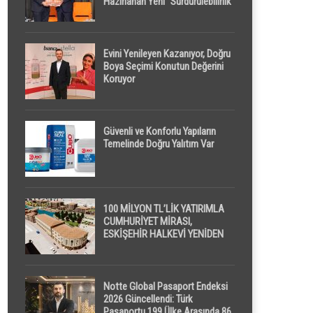
Hazırlanan Yeni “Sürdürülebilirlik”
Tanımı TDK Genel Türkçe
Sözlük’e Girdi
Evini Yenileyen Kazanıyor, Doğru
Boya Seçimi Konutun Değerini
Koruyor
Güvenli ve Konforlu Yapıların
Temelinde Doğru Yalıtım Var
100 MİLYON TL’LİK YATIRIMLA
CUMHURİYET MİRASI,
ESKİŞEHİR HALKEVİ YENİDEN
HAYAT BULUYOR
Notte Global Pasaport Endeksi
2026 Güncellendi: Türk
Pasaportu 199 Ülke Arasında 86.