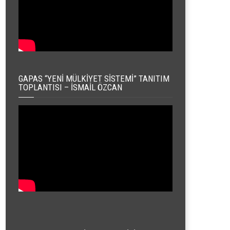
GAPAS “YENI MÜLKIYET SISTEMI” TANITIM
TOPLANTISI – İSMAIL ÖZCAN