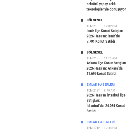
sektörü yapay zekâ
teknolojileriyle dönüşüyor
BÖLGESEL
TEM 21ST
12:02 PM
İzmir İlçe Konut Satışları
2026 Haziran: İzmir’de
7.791 Konut Satıldı
BÖLGESEL
TEM 21ST
11:11 AM
Ankara İlçe Konut Satışları
2026 Haziran: Ankara’da
11.699 konut Satıldı
EMLAK HABERLERI
TEM 21ST
9:40 AM
2026 Haziran İstanbul İlçe
Satışları:
İstanbul’da 24.084 Konut
Satıldı
EMLAK HABERLERI
TEM 17TH
12:44 PM