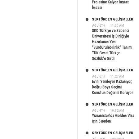
Projesine Kalyon İnşaat
İmzası
SEKTÖRDEN GELIŞMELER
AĞU 6TH
11:30 AM
SKD Türkiye ve Sabancı
Üniversitesi İş Birliğiyle
Hazırlanan Yeni
“Sürdürülebilirlik” Tanımı
TDK Genel Türkçe
Sözlük’e Girdi
SEKTÖRDEN GELIŞMELER
AĞU 6TH
11:27 AM
Evini Yenileyen Kazanıyor,
Doğru Boya Seçimi
Konutun Değerini Koruyor
SEKTÖRDEN GELIŞMELER
AĞU 4TH
10:52 AM
Yunanistan’da Golden Visa
için 5 neden
SEKTÖRDEN GELIŞMELER