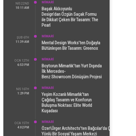
MİMARİ
NIS 22ND
10:11 AM
Başak Akkoyunlu
Design’dan Özgün Saçak Formu
ile Dikkat Çeken Bir Tasarım: The
Pearl
MİMARİ
ŞUB 6TH
11:39 AM
Mental Design Works’ten Doğayla
Bütünleşen Bir Tasarım: Greenox
MİMARİ
OCA 12TH
6:53 PM
Boytorun Mimarlık’tan Yurt Dışında
İlk Mercedes-
Benz Showroom Dönüşüm Projesi
MİMARİ
NIS 16TH
1:29 PM
Yeşim Kozanlı Mimarlık’tan
Çağdaş Tasarım ve Konforun
Buluşma Noktası: Elite World
Kuşadası
MİMARİ
OCA 15TH
4:02 PM
Özer\Ürger Architects’ten Bağcılar’da Çok
Yönlü Bir Sosyal Yaşam Merkezi