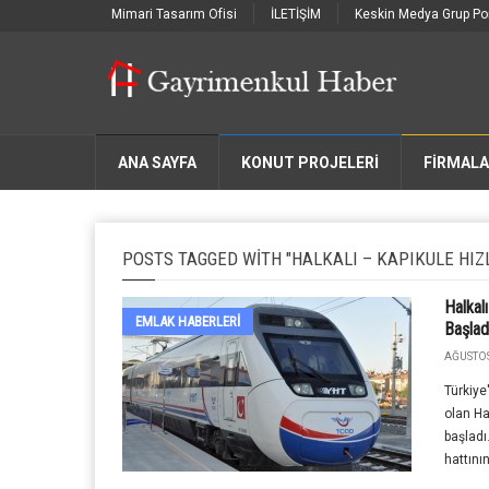
Mimari Tasarım Ofisi
İLETİŞİM
Keskin Medya Grup Por
ANA SAYFA
KONUT PROJELERİ
FIRMAL
POSTS TAGGED WITH "HALKALI – KAPIKULE HIZL
Halkal
EMLAK HABERLERI
Başlad
AĞUSTOS
Türkiye
olan Ha
başladı
hattının