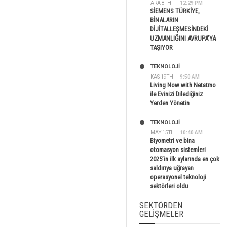
ARA 8TH
12:29 PM
SİEMENS TÜRKİYE,
BİNALARIN
DİJİTALLEŞMESİNDEKİ
UZMANLIĞINI AVRUPA’YA
TAŞIYOR
TEKNOLOJİ
KAS 19TH
9:50 AM
Living Now with Netatmo
ile Evinizi Dilediğiniz
Yerden Yönetin
TEKNOLOJİ
MAY 15TH
10:40 AM
Biyometri ve bina
otomasyon sistemleri
2025’in ilk aylarında en çok
saldırıya uğrayan
operasyonel teknoloji
sektörleri oldu
SEKTÖRDEN
GELIŞMELER