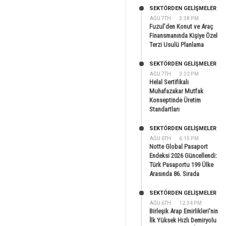
SEKTÖRDEN GELIŞMELER
AĞU 7TH
3:38 PM
Fuzul’den Konut ve Araç
Finansmanında Kişiye Özel
Terzi Usulü Planlama
SEKTÖRDEN GELIŞMELER
AĞU 7TH
3:32 PM
Helal Sertifikalı
Muhafazakar Mutfak
Konseptinde Üretim
Standartları
SEKTÖRDEN GELIŞMELER
AĞU 6TH
6:15 PM
Notte Global Pasaport
Endeksi 2026 Güncellendi:
Türk Pasaportu 199 Ülke
Arasında 86. Sırada
SEKTÖRDEN GELIŞMELER
AĞU 6TH
12:34 PM
Birleşik Arap Emirlikleri’nin
İlk Yüksek Hızlı Demiryolu