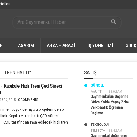
talları
AR
TASARIM
ARSA – ARAZİ
İŞ YÖNETİMİ
GİRİŞ
I TREN HATTI"
SATIŞ
ı - Kapıkule Hızlı Treni Çed Süreci
GÜNCEL
ı
AĞU 4TH
11:02 AM
Gayrimenkulün Değerine
 3RD, 2015 |
0 COMMENTS
Giden Yolda Yapay Zeka
Ve Robotik Öğrenme
'nin en büyük demiyolu projelerinden biri
Başlıyor
lkalı- Kapıkule tren hattı ÇED süreci
. TCDD tarafından inşa edilecek hızlı tren
TEKNOLOJİ
...
TEM 30TH
11:42 AM
Gayrimenkul değerleme